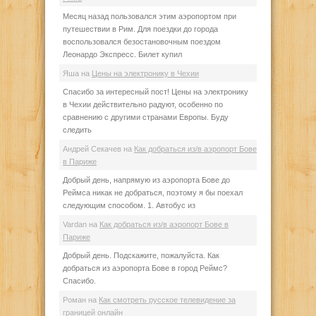
Месяц назад пользовался этим аэропортом при
путешествии в Рим. Для поездки до города
воспользовался безостановочным поездом
Леонардо Экспресс. Билет купил
Яша
на
Цены на электронику в Чехии
Спасибо за интересный пост! Цены на электронику
в Чехии действительно радуют, особенно по
сравнению с другими странами Европы. Буду
следить
Андрей Секачев
на
Как добраться из/в аэропорт Бове
в Париже
Добрый день, напрямую из аэропорта Бове до
Реймса никак не добраться, поэтому я бы поехал
следующим способом. 1. Автобус из
Vardan
на
Как добраться из/в аэропорт Бове в
Париже
Добрый день. Подскажите, пожалуйста. Как
добраться из аэропорта Бове в город Реймс?
Спасибо.
Роман
на
Как смотреть русское телевидение за
границей онлайн