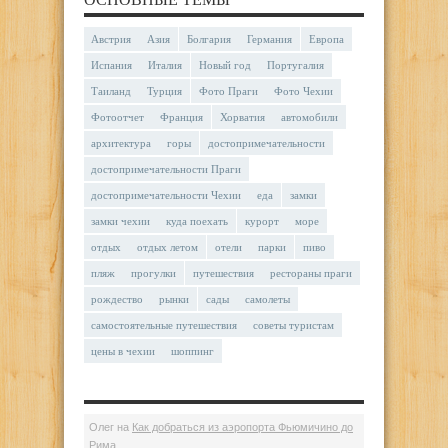
Австрия
Азия
Болгария
Германия
Европа
Испания
Италия
Новый год
Португалия
Таиланд
Турция
Фото Праги
Фото Чехии
Фотоотчет
Франция
Хорватия
автомобили
архитектура
горы
достопримечательности
достопримечательности Праги
достопримечательности Чехии
еда
замки
замки чехии
куда поехать
курорт
море
отдых
отдых летом
отели
парки
пиво
пляж
прогулки
путешествия
рестораны праги
рождество
рынки
сады
самолеты
самостоятельные путешествия
советы туристам
цены в чехии
шоппинг
Олег
на
Как добраться из аэропорта Фьюмичино до
Рима