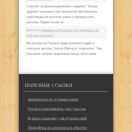
Спасибо за рекомендованные сервисы. Теперь
здорово экономлю при просмотре футбольных
трансляций на русском языке и белорусских
каналов. Привет всем из
Данила
на
Шопинг на Пхукете: что прикупить на
райском острове?
Мы всегда на Пхукете ради шоппинга едем в
торговые центры Central Patong и Jungceylon. Там
покупаем нужные фирмовые вещи, кроссовки.
ПОЛЕЗНЫЕ ССЫЛКИ
Авиабилеты по лучшим ценам
Отели и апартаменты для туристов
Купить страховку для путешествий
Трансферы из аэропорта и обратно