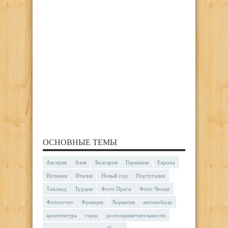
ОСНОВНЫЕ ТЕМЫ
Австрия
Азия
Болгария
Германия
Европа
Испания
Италия
Новый год
Португалия
Таиланд
Турция
Фото Праги
Фото Чехии
Фотоотчет
Франция
Хорватия
автомобили
архитектура
горы
достопримечательности