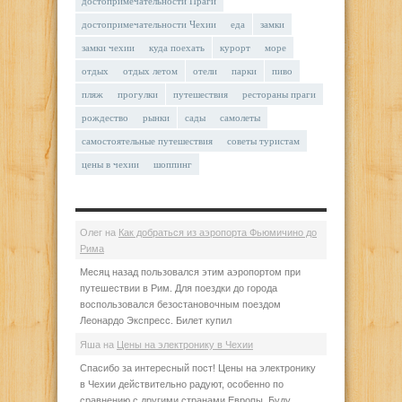
достопримечательности Праги
достопримечательности Чехии
еда
замки
замки чехии
куда поехать
курорт
море
отдых
отдых летом
отели
парки
пиво
пляж
прогулки
путешествия
рестораны праги
рождество
рынки
сады
самолеты
самостоятельные путешествия
советы туристам
цены в чехии
шоппинг
Олег
на
Как добраться из аэропорта Фьюмичино до
Рима
Месяц назад пользовался этим аэропортом при
путешествии в Рим. Для поездки до города
воспользовался безостановочным поездом
Леонардо Экспресс. Билет купил
Яша
на
Цены на электронику в Чехии
Спасибо за интересный пост! Цены на электронику
в Чехии действительно радуют, особенно по
сравнению с другими странами Европы. Буду