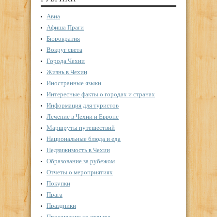
Авиа
Афиша Праги
Бюрократия
Вокруг света
Города Чехии
Жизнь в Чехии
Иностранные языки
Интересные факты о городах и странах
Информация для туристов
Лечение в Чехии и Европе
Маршруты путешествий
Национальные блюда и еда
Недвижимость в Чехии
Образование за рубежом
Отчеты о мероприятиях
Покупки
Прага
Праздники
Проживание на отдыхе