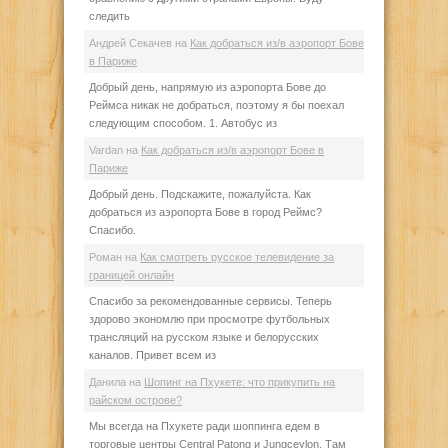
следить
Андрей Секачев
на
Как добраться из/в аэропорт Бове
в Париже
Добрый день, напрямую из аэропорта Бове до
Реймса никак не добраться, поэтому я бы поехал
следующим способом. 1. Автобус из
Vardan
на
Как добраться из/в аэропорт Бове в
Париже
Добрый день. Подскажите, пожалуйста. Как
добраться из аэропорта Бове в город Реймс?
Спасибо.
Роман
на
Как смотреть русское телевидение за
границей онлайн
Спасибо за рекомендованные сервисы. Теперь
здорово экономлю при просмотре футбольных
трансляций на русском языке и белорусских
каналов. Привет всем из
Данила
на
Шопинг на Пхукете: что прикупить на
райском острове?
Мы всегда на Пхукете ради шоппинга едем в
торговые центры Central Patong и Jungceylon. Там