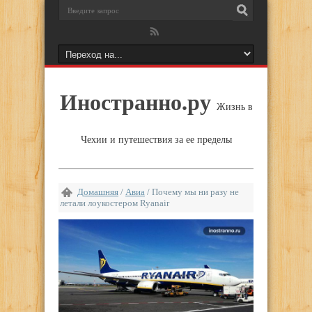
Иностранно.ру
Жизнь в
Чехии и путешествия за ее пределы
Домашняя
/
Авиа
/
Почему мы ни разу не
летали лоукостером Ryanair