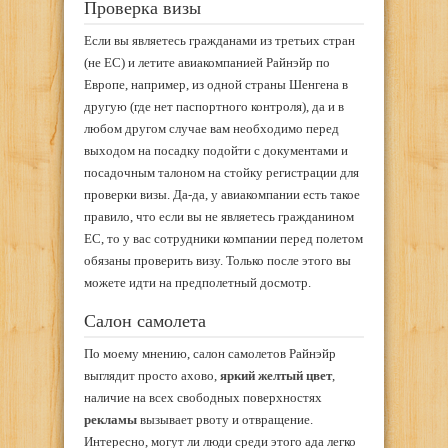
Проверка визы
Если вы являетесь гражданами из третьих стран
(не ЕС) и летите авиакомпанией Райнэйр по
Европе, например, из одной страны Шенгена в
другую (где нет паспортного контроля), да и в
любом другом случае вам необходимо перед
выходом на посадку подойти с документами и
посадочным талоном на стойку регистрации для
проверки визы. Да-да, у авиакомпании есть такое
правило, что если вы не являетесь гражданином
ЕС, то у вас сотрудники компании перед полетом
обязаны проверить визу. Только после этого вы
можете идти на предполетный досмотр.
Салон самолета
По моему мнению, салон самолетов Райнэйр
выглядит просто ахово,
яркий желтый цвет
,
наличие на всех свободных поверхностях
рекламы
вызывает рвоту и отвращение.
Интересно, могут ли люди среди этого ада легко