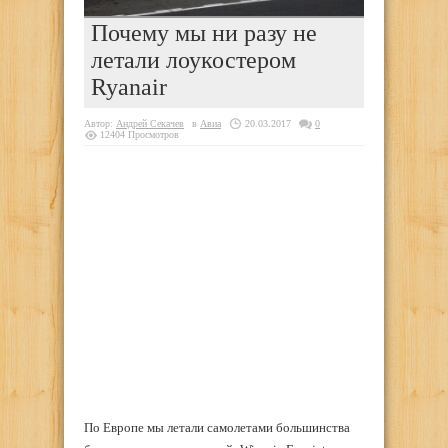
Почему мы ни разу не
летали лоукостером
Ryanair
Автор:
Андрей Секачев
в
Авиа
20.03.2017
0
12404 Просмотров
По Европе мы летали самолетами большинства