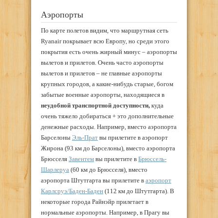
Аэропорты
По карте полетов видим, что маршрутная сеть
Ryanair покрывает всю Европу, но среди этого
покрытия есть очень жирный минус – аэропорты
вылетов и прилетов. Очень часто аэропорты
вылетов и прилетов – не главные аэропорты
крупных городов, а какие-нибудь старые, богом
забытые военные аэропорты, находящиеся в
неудобной транспортной доступности,
куда
очень тяжело добираться + это дополнительные
денежные расходы. Например, вместо аэропорта
Барселоны
Эль-Прат
вы прилетите в аэропорт
Жирона (93 км до Барселоны), вместо аэропорта
Брюсселя
Завентем
вы прилетите в
Брюссель-
Шарлеруа
(60 км до Брюсселя), вместо
аэропорта Штутгарта вы прилетите в
аэропорт
Карлсруэ/Баден-Баден
(112 км до Штутгарта). В
некоторые города Райнэйр прилетает в
нормальные аэропорты. Например, в Прагу вы