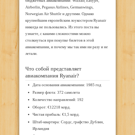
бюджетных авиакомпаний: Wizzair, Easyjet,
Airberlin, Pegasus Airlines, Germanwings,
Norwegian Air Shuttle и другими. Однако
крупнейшим европейским лоукостером Ryanair
никогда не пользовались. Из этого поста вы
узнаете, с какими сложностями можно
столкнуться при покупке билетов в этой
авиакомпании, и почему мы так ими ни разу и не
летали.
Что собой представляет
авиакомпания Ryanair?
Дата основания авиакомпании: 1985 год
Размер флота: 372 самолета
Количество направлений: 192
Оборот: €12218 млрд.
Чистая прибыль: €1,5 млрд.
Штаб-квартира: Сордс, графство Дублин,
Ирландия