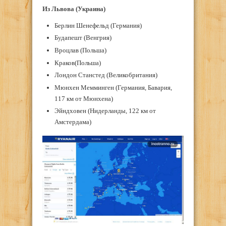
Из Львова (Украина)
Берлин Шенефельд (Германия)
Будапешт (Венгрия)
Вроцлав (Польша)
Краков(Польша)
Лондон Станстед (Великобритания)
Мюнхен Мемминген (Германия, Бавария,
117 км от Мюнхена)
Эйндховен (Нидерланды, 122 км от
Амстердама)