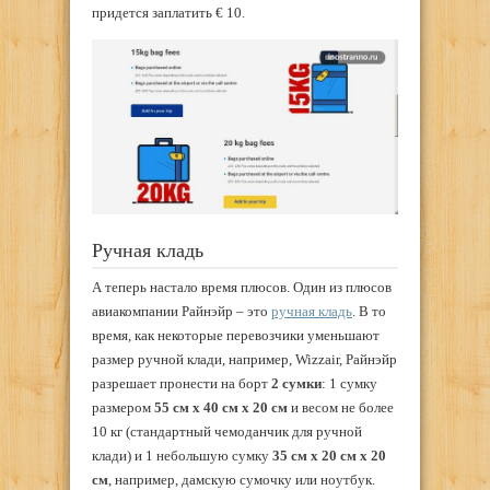
придется заплатить € 10.
Ручная кладь
А теперь настало время плюсов. Один из плюсов
авиакомпании Райнэйр – это
ручная кладь
. В то
время, как некоторые перевозчики уменьшают
размер ручной клади, например, Wizzair, Райнэйр
разрешает пронести на борт
2 сумки
: 1 сумку
размером
55 см х 40 см х 20 см
и весом не более
10 кг (стандартный чемоданчик для ручной
клади) и 1 небольшую сумку
35 см x 20 см x 20
см
, например, дамскую сумочку или ноутбук.