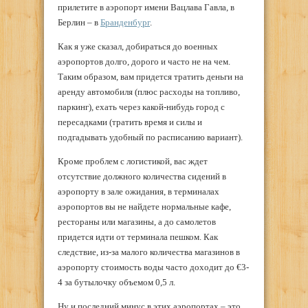
прилетите в аэропорт имени Вацлава Гавла, в
Берлин – в
Бранденбург
.
Как я уже сказал, добираться до военных
аэропортов долго, дорого и часто не на чем.
Таким образом, вам придется тратить деньги на
аренду автомобиля (плюс расходы на топливо,
паркинг), ехать через какой-нибудь город с
пересадками (тратить время и силы и
подгадывать удобный по расписанию вариант).
Кроме проблем с логистикой, вас ждет
отсутствие должного количества сидений в
аэропорту в зале ожидания, в терминалах
аэропортов вы не найдете нормальные кафе,
рестораны или магазины, а до самолетов
придется идти от терминала пешком. Как
следствие, из-за малого количества магазинов в
аэропорту стоимость воды часто доходит до €3-
4 за бутылочку объемом 0,5 л.
Ну и последний минус в этих аэропортах – это