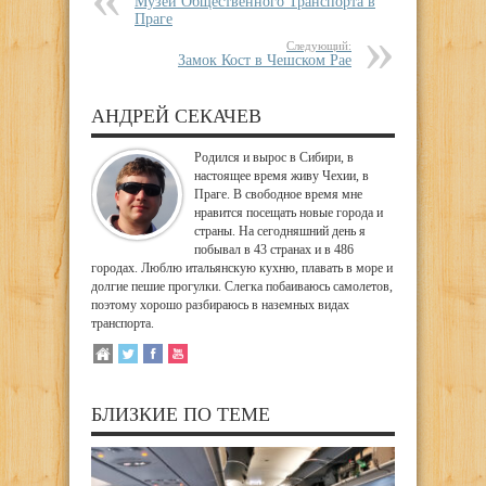
Музей Общественного Транспорта в
Праге
Следующий:
Замок Кост в Чешском Рае
АНДРЕЙ СЕКАЧЕВ
Родился и вырос в Сибири, в
настоящее время живу Чехии, в
Праге. В свободное время мне
нравится посещать новые города и
страны. На сегодняшний день я
побывал в 43 странах и в 486
городах. Люблю итальянскую кухню, плавать в море и
долгие пешие прогулки. Слегка побаиваюсь самолетов,
поэтому хорошо разбираюсь в наземных видах
транспорта.
БЛИЗКИЕ ПО ТЕМЕ