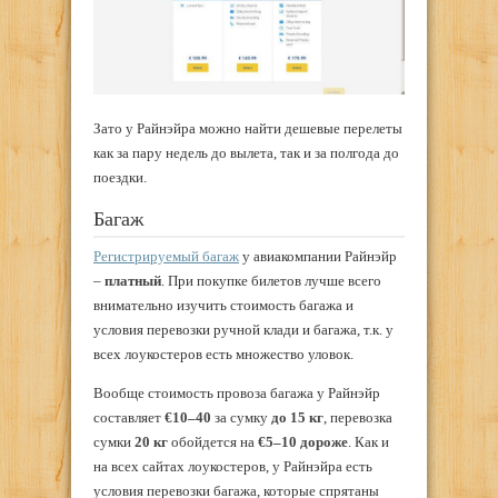
Зато у Райнэйра можно найти дешевые перелеты
как за пару недель до вылета, так и за полгода до
поездки.
Багаж
Регистрируемый багаж
у авиакомпании Райнэйр
–
платный
. При покупке билетов лучше всего
внимательно изучить стоимость багажа и
условия перевозки ручной клади и багажа, т.к. у
всех лоукостеров есть множество уловок.
Вообще стоимость провоза багажа у Райнэйр
составляет
€10–40
за сумку
до 15 кг
, перевозка
сумки
20 кг
обойдется на
€5–10 дороже
. Как и
на всех сайтах лоукостеров, у Райнэйра есть
условия перевозки багажа, которые спрятаны