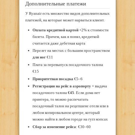
Дополнительные платежи
У Ryanair есть множество видов дополнительных
платежей, на которые может нарваться клиент.
Оплата кредитной картой
+2% к стоимости
билета. Причем, как я понял, кредиткой
считается даже дебетная карта
Перелет на местах с большим пространством
для ног
€11
Плата за перевыпуск посадочного талона
€15
Приоритетная посадка
€5–6
Регистрация на рейс в аэропорту
+ выдача
посадочного талона
€45
. Если дома нет
принтера, то можно распечатать
посадочный талон на рецепшене отеля или в
любом копировальном центре, который
можно найти в любом городе на гугл мэпсах
Сбор за изменение рейса
: €30–60