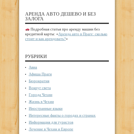
АРЕНДА АВТО ДЕШЕВО И БЕЗ
ЗАЛОГА
Подробная статья про аренду машин без
кредитной карты: «
Аренда авто в Праге: сколько
стоит и как арендовать?
«
РУБРИКИ
Авиа
Афиша Праги
Бюрократия
Вокруг света
Города Чехии
Жизнь в Чехии
Иностранные языки
Интересные факты о городах и странах
Информация для туристов
Лечение в Чехии и Европе