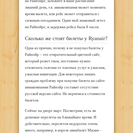
на Райнэйре, заложите в ваше расписание
лишний день, т.к. авиакомпания может поменять
время вылета, или рейс может отправиться с
сильным опозданием. Один мой знакомый летел
на Райнэйре, и задержка рейса была 8 часов.
Сколько же стоят билеты у Ryanair?
Одна из причин, почему я не покупал билеты у
Райнэйр – это отвратительный цветной сайт,
который режет глаза, постоянно нужно
отключать галочки от платных услуг и ужасная,
ужасная навигация. Для некоторых наших
граждан проблему при покупке билета на сайте
авиакомпании Райнэйр составит отсутствие
русской версии сайта. Но вернемся к стоимости
билетов.
Сейчас на дворе март. Посмотрим, есть ли
дешевые перелеты на ближайшее время. И
действительно, перелетов недорогих очень
много, например, в апреле авиабилет Милан –