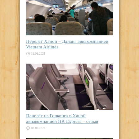
Перелёт Ханой – Дананг авиакомпанией
Vietnam Airlines
31.01.2025
Перелёт из Гонконга в Ханой
авиакомпанией HK Express – отзыв
03.09.2024