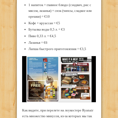
1 напиток + главное блюдо (сэндвич, рис с
мясом, лазанья) + снэк (чипсы, сладкое или
орешки) = €10
Кофе + круассан = €5
Бутылка воды 0,5 л. = €3
Пиво 0,33 л. = €4,5
Лазанья = €6
Лапша быстрого приготовления = €3,5
Как видите, при перелете на лоукостере Ryanair
есть множество минусов, из-за которых мы так