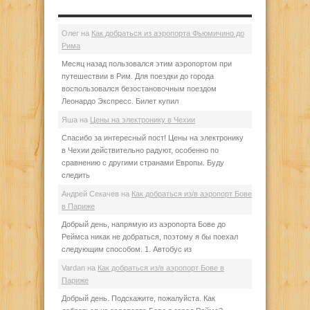
Олег
на
Как добраться из аэропорта Фьюмичино до
Рима
Месяц назад пользовался этим аэропортом при
путешествии в Рим. Для поездки до города
воспользовался безостановочным поездом
Леонардо Экспресс. Билет купил
Яша
на
Цены на электронику в Чехии
Спасибо за интересный пост! Цены на электронику
в Чехии действительно радуют, особенно по
сравнению с другими странами Европы. Буду
следить
Андрей Секачев
на
Как добраться из/в аэропорт Бове
в Париже
Добрый день, напрямую из аэропорта Бове до
Реймса никак не добраться, поэтому я бы поехал
следующим способом. 1. Автобус из
Vardan
на
Как добраться из/в аэропорт Бове в
Париже
Добрый день. Подскажите, пожалуйста. Как