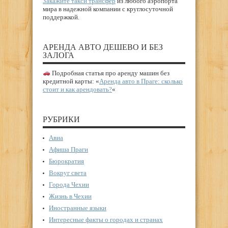
Закажите такси трансфер
из любого аэропорта
мира в надежной компании с круглосуточной
поддержкой.
АРЕНДА АВТО ДЕШЕВО И БЕЗ
ЗАЛОГА
Подробная статья про аренду машин без
кредитной карты: «
Аренда авто в Праге: сколько
стоит и как арендовать?
«
РУБРИКИ
Авиа
Афиша Праги
Бюрократия
Вокруг света
Города Чехии
Жизнь в Чехии
Иностранные языки
Интересные факты о городах и странах