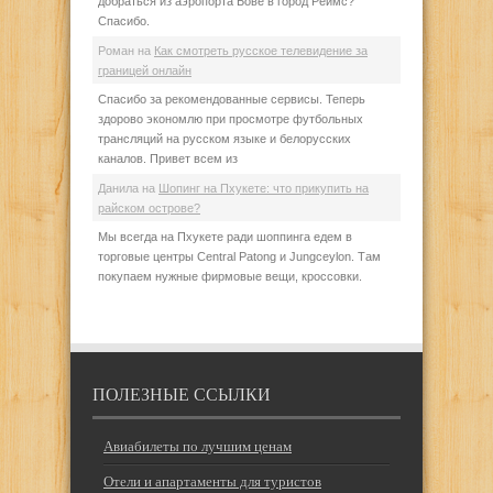
добраться из аэропорта Бове в город Реймс?
Спасибо.
Роман
на
Как смотреть русское телевидение за
границей онлайн
Спасибо за рекомендованные сервисы. Теперь
здорово экономлю при просмотре футбольных
трансляций на русском языке и белорусских
каналов. Привет всем из
Данила
на
Шопинг на Пхукете: что прикупить на
райском острове?
Мы всегда на Пхукете ради шоппинга едем в
торговые центры Central Patong и Jungceylon. Там
покупаем нужные фирмовые вещи, кроссовки.
ПОЛЕЗНЫЕ ССЫЛКИ
Авиабилеты по лучшим ценам
Отели и апартаменты для туристов