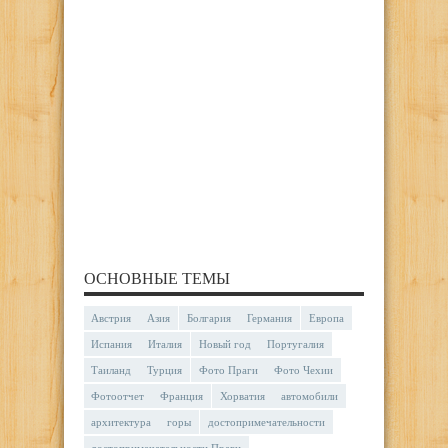
ОСНОВНЫЕ ТЕМЫ
Австрия
Азия
Болгария
Германия
Европа
Испания
Италия
Новый год
Португалия
Таиланд
Турция
Фото Праги
Фото Чехии
Фотоотчет
Франция
Хорватия
автомобили
архитектура
горы
достопримечательности
достопримечательности Праги