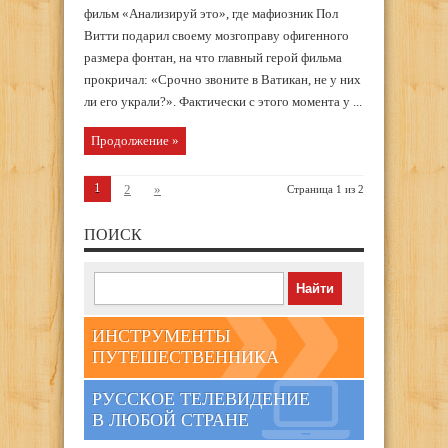
фильм «Анализируй это», где мафиозник Пол
Витти подарил своему мозгоправу офигенного
размера фонтан, на что главный герой фильма
прокричал: «Срочно звоните в Ватикан, не у них
ли его украли?». Фактически с этого момента у ...
Продолжение »
1
2
»
Страница 1 из 2
ПОИСК
ИНСТРУМЕНТЫ
ПУТЕШЕСТВЕННИКА
РУССКОЕ ТЕЛЕВИДЕНИЕ
В ЛЮБОЙ СТРАНЕ