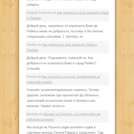
следить
Андрей Секачев
на
Как добраться из/в аэропорт Бове
в Париже
Добрый день, напрямую из аэропорта Бове до
Реймса никак не добраться, поэтому я бы поехал
следующим способом. 1. Автобус из
Vardan
на
Как добраться из/в аэропорт Бове в
Париже
Добрый день. Подскажите, пожалуйста. Как
добраться из аэропорта Бове в город Реймс?
Спасибо.
Роман
на
Как смотреть русское телевидение за
границей онлайн
Спасибо за рекомендованные сервисы. Теперь
здорово экономлю при просмотре футбольных
трансляций на русском языке и белорусских
каналов. Привет всем из
Данила
на
Шопинг на Пхукете: что прикупить на
райском острове?
Мы всегда на Пхукете ради шоппинга едем в
торговые центры Central Patong и Jungceylon. Там