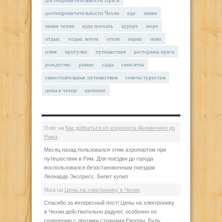
достопримечательности Чехии
еда
замки
замки чехии
куда поехать
курорт
море
отдых
отдых летом
отели
парки
пиво
пляж
прогулки
путешествия
рестораны праги
рождество
рынки
сады
самолеты
самостоятельные путешествия
советы туристам
цены в чехии
шоппинг
Олег
на
Как добраться из аэропорта Фьюмичино до
Рима
Месяц назад пользовался этим аэропортом при
путешествии в Рим. Для поездки до города
воспользовался безостановочным поездом
Леонардо Экспресс. Билет купил
Яша
на
Цены на электронику в Чехии
Спасибо за интересный пост! Цены на электронику
в Чехии действительно радуют, особенно по
сравнению с другими странами Европы. Буду