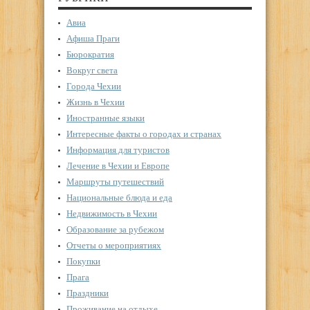
Авиа
Афиша Праги
Бюрократия
Вокруг света
Города Чехии
Жизнь в Чехии
Иностранные языки
Интересные факты о городах и странах
Информация для туристов
Лечение в Чехии и Европе
Маршруты путешествий
Национальные блюда и еда
Недвижимость в Чехии
Образование за рубежом
Отчеты о мероприятиях
Покупки
Прага
Праздники
Проживание на отдыхе