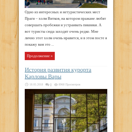
Одно из интересных и нетуристических мест
Праги – холм Витков, на котором пражане любят
совершать пробежки и устраивать пикники. А
вот туристы сюда заходят очень редко. Мне
лично этот холм очень нравится, и в этом посте я
покажу вам это ...
Продолжение »
История развития курорта
Карловы Вары
18.05.2018
0
8968 Просмотров