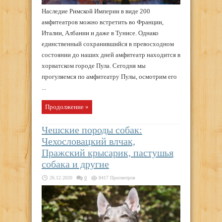
Наследие Римской Империи в виде 200
амфитеатров можно встретить во Франции,
Италии, Албании и даже в Тунисе. Однако
единственный сохранившийся в превосходном
состоянии до наших дней амфитеатр находится в
хорватском городе Пула. Сегодня мы
прогуляемся по амфитеатру Пулы, осмотрим его
...
Продолжение »
Чешские породы собак:
Чехословацкий влчак,
Пражский крысарик, пастушья
собака и другие
26.12.2020
0
8417 Просмотров