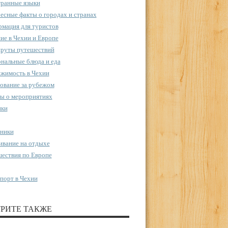
ранные языки
есные факты о городах и странах
мация для туристов
ие в Чехии и Европе
руты путешествий
нальные блюда и еда
жимость в Чехии
ование за рубежом
ы о мероприятиях
пки
ники
вание на отдыхе
ествия по Европе
порт в Чехии
РИТЕ ТАКЖЕ