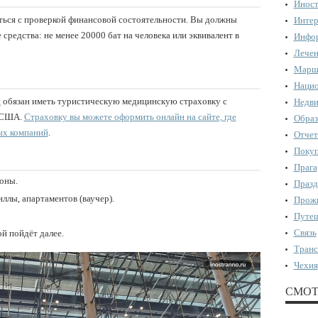
Иност
ться с проверкой финансовой состоятельности. Вы должны
Интер
редства: не менее 20000 бат на человека или эквивалент в
Инфор
Лечен
Марш
Нацио
 обязан иметь туристическую медицинскую страховку с
Недви
в США.
Страховку вы можете оформить онлайн на сайте, где
Образ
ых компаний
.
Отчет
Поку
Прага
оны.
Празд
ллы, апартаментов (ваучер).
Прожи
Путеш
Связь
й пойдёт далее.
Транс
Чехия
СМОТ