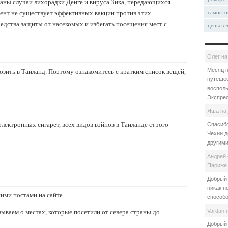
ваны случаи лихорадки Денге и вируса Зика, передающихся
ент не существует эффективных вакцин против этих
самосто
редства защиты от насекомых и избегать посещения мест с
цены в 
Олег
н
Месяц н
возить в Таиланд. Поэтому ознакомитесь с кратким список вещей,
путешес
восполь
Экспрес
Яша
на
лектронных сигарет, всех видов вэйпов в Таиланде строго
Спасибо
Чехии д
другими
Андрей 
Париже
Добрый 
никак н
ими постами на сайте.
способо
Vardan
зываем о местах, которые посетили от севера страны до
Добрый 