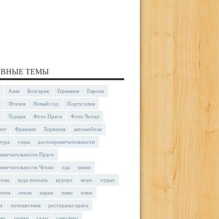
ВНЫЕ ТЕМЫ
Азия
Болгария
Германия
Европа
я
Италия
Новый год
Португалия
Турция
Фото Праги
Фото Чехии
чет
Франция
Хорватия
автомобили
тура
горы
достопримечательности
имечательности Праги
имечательности Чехии
еда
замки
ехии
куда поехать
курорт
море
отдых
етом
отели
парки
пиво
пляж
и
путешествия
рестораны праги
тво
рынки
сады
самолеты