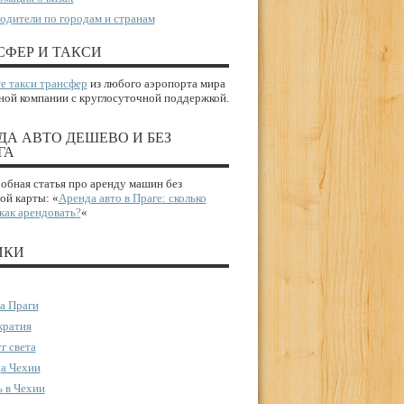
одители по городам и странам
СФЕР И ТАКСИ
е такси трансфер
из любого аэропорта мира
ной компании с круглосуточной поддержкой.
ДА АВТО ДЕШЕВО И БЕЗ
ГА
бная статья про аренду машин без
ой карты: «
Аренда авто в Праге: сколько
 как арендовать?
«
ИКИ
а Праги
ратия
г света
а Чехии
 в Чехии