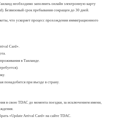
в Таиланд необходимо заполнить онлайн электронную карту
rd). Безвизовый срок пребывания сокращен до 30 дней.
еты, что ускоряет процесс прохождения иммиграционного
rival Card».
рта.
 проживания в Таиланде.
требуется).
ку.
я понадобится при въезде в страну.
ния в свою TDAC до момента поездки, за исключением имени,
ождения.
ать «Update Arrival Card» на сайте TDAC.