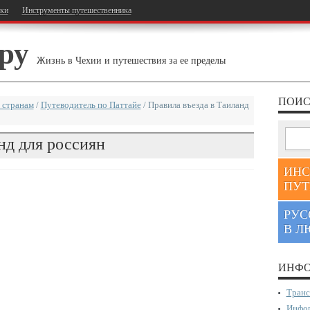
тки
Инструменты путешественника
ру
Жизнь в Чехии и путешествия за ее пределы
ПОИС
 странам
/
Путеводитель по Паттайе
/
Правила въезда в Таиланд
нд для россиян
ИНС
ПУТ
РУС
В Л
ИНФО
Транс
Инфор