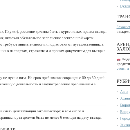
Путев
ТРАН
Закажит
ок, Пхукет), россияне должны быть в курсе новых правил въезда,
в надеж
ния, включая обязательное заполнение электронной карты
АРЕН
о требуют внимательности и подготовки от путешественников.
ЗАЛО
ания к паспортам, страховкам и прочим документам для въезда в
Подро
кредитн
стоит и
у не нужна виза. Но срок пребывания сокращен с 60 до 30 дней
РУБР
елегальную деятельность и злоупотребление пребыванием в
Авиа
Афиш
Бюрок
н иметь действующий загранпаспорт, в том числе и
Вокру
ранпаспорта должен быть не менее 6 месяцев на дату въезда.
Город
Жизнь
льности