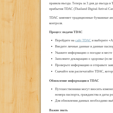
правила въезда. Теперь за 3 дня до въезда 
прибытия TDAC (Thailand Digital Arrival Ca
TDAC заменяет традиционные бумажные анк
контроля.
Процесс подачи TDAC
Перейдите на
сайт TDAC
и выберите «Ar
Введите личные данные и данные паспо
Укажите информацию о поездке и месте
Заполните декларацию о здоровье (если 
Проверьте информацию и отправьте заяв
Скачайте или распечатайте TDAC, котора
Обновление информации в TDAC
Путешественники могут вносить измене
номера паспорта, гражданства и даты р
Для обновления данных необходимо выбр
Важно знать