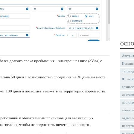
ОСНО
Австрия
олее долгого срока пребывания – электронная виза (eVisa) с
Испани
Таиланд
тельна 60 дней с возможностью продления на 30 дней на месте
Фотоот
архитек
ует 180 дней и позволяет въезжать на территорию королевства
достопр
достопр
замки ч
требований к обязательным прививкам для въезжающих
отдых л
ла гигиены, чтобы не подхватить ничего нехорошего.
прогулк
рождес