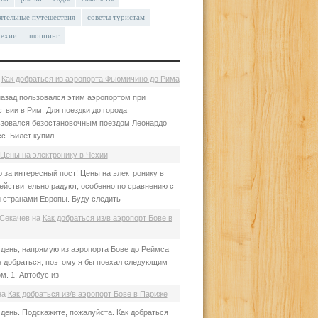
ятельные путешествия
советы туристам
чехии
шоппинг
а
Как добраться из аэропорта Фьюмичино до Рима
азад пользовался этим аэропортом при
твии в Рим. Для поездки до города
зовался безостановочным поездом Леонардо
с. Билет купил
Цены на электронику в Чехии
 за интересный пост! Цены на электронику в
ействительно радуют, особенно по сравнению с
 странами Европы. Буду следить
Секачев
на
Как добраться из/в аэропорт Бове в
день, напрямую из аэропорта Бове до Реймса
е добраться, поэтому я бы поехал следующим
м. 1. Автобус из
на
Как добраться из/в аэропорт Бове в Париже
день. Подскажите, пожалуйста. Как добраться