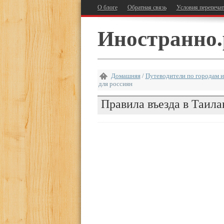
О блоге
Обратная связь
Условия перепеча
Иностранно.
Домашняя
/
Путеводители по городам и
для россиян
Правила въезда в Таила