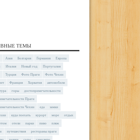
ВНЫЕ ТЕМЫ
Азия
Болгария
Германия
Европа
я
Италия
Новый год
Португалия
Турция
Фото Праги
Фото Чехии
чет
Франция
Хорватия
автомобили
тура
горы
достопримечательности
имечательности Праги
имечательности Чехии
еда
замки
ехии
куда поехать
курорт
море
отдых
етом
отели
парки
пиво
пляж
и
путешествия
рестораны праги
тво
рынки
сады
самолеты