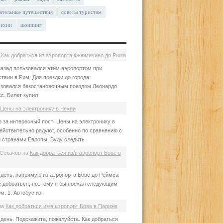
ятельные путешествия
советы туристам
чехии
шоппинг
а
Как добраться из аэропорта Фьюмичино до Рима
азад пользовался этим аэропортом при
твии в Рим. Для поездки до города
зовался безостановочным поездом Леонардо
с. Билет купил
Цены на электронику в Чехии
 за интересный пост! Цены на электронику в
ействительно радуют, особенно по сравнению с
 странами Европы. Буду следить
Секачев
на
Как добраться из/в аэропорт Бове в
день, напрямую из аэропорта Бове до Реймса
е добраться, поэтому я бы поехал следующим
м. 1. Автобус из
на
Как добраться из/в аэропорт Бове в Париже
день. Подскажите, пожалуйста. Как добраться