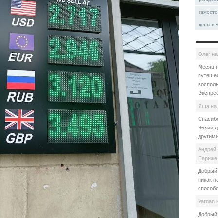
самосто
цены в 
Олег
н
Месяц н
путешес
восполь
Экспрес
Яша
на
Спасибо
Чехии д
другими
Андрей 
Париже
Добрый 
никак н
способо
Vardan
Добрый 