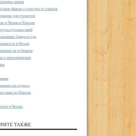
ранные языки
есные факты о городах и странах
мация для туристов
ие в Чехии и Европе
руты путешествий
нальные блюда и еда
жимость в Чехии
ование за рубежом
ы о мероприятиях
пки
ники
вание на отдыхе
ествия по Европе
порт в Чехии
РИТЕ ТАКЖЕ