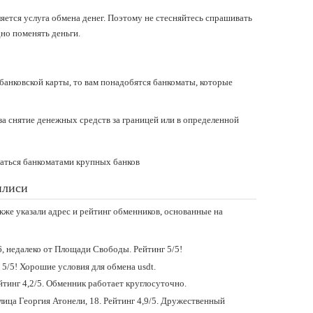
яется услуга обмена денег. Поэтому не стесняйтесь спрашивать
но поменять деньги.
банковской карты, то вам понадобятся банкоматы, которые
 за снятие денежных средств за границей или в определенной
ваться банкоматами крупных банков
илиси
же указали адрес и рейтинг обменников, основанные на
 6, недалеко от Площади Свободы. Рейтинг 5/5!
г 5/5! Хорошие условия для обмена usdt.
ейтинг 4,2/5. Обменник работает круглосуточно.
улица Георгия Атонели, 18. Рейтинг 4,9/5. Дружественный