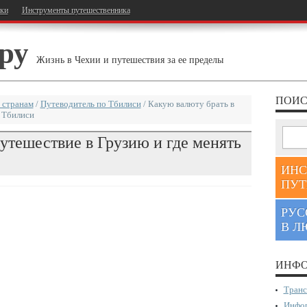
тки
Инструменты путешественника
ру
Жизнь в Чехии и путешествия за ее пределы
ПОИС
 странам
/
Путеводитель по Тбилиси
/
Какую валюту брать в
в Тбилиси
утешествие в Грузию и где менять
ИНС
ПУТ
РУС
В Л
ИНФО
Транс
Инфор