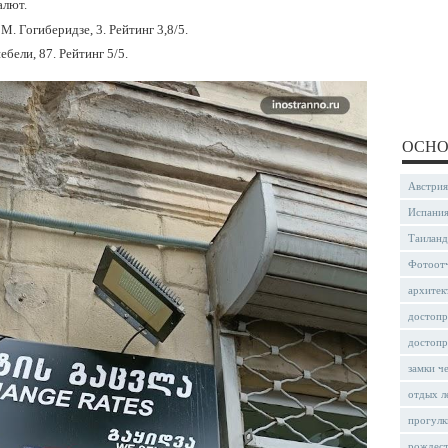
алют.
 М. Гогиберидзе, 3. Рейтинг 3,8/5.
бели, 87. Рейтинг 5/5.
ОСНО
Австрия
Испани
Таиланд
Фотоот
архитек
достопр
достопр
замки ч
отдых л
прогулк
рождес