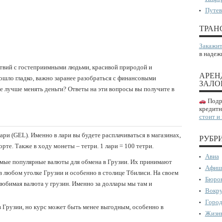
Путев
ТРАН
Закажит
в надеж
ствий с гостеприимными людьми, красивой природой и
АРЕН
шло гладко, важно заранее разобраться с финансовыми
ЗАЛО
е лучше менять деньги? Ответы на эти вопросы вы получите в
Подро
кредитн
стоит и
ри (GEL). Именно в лари вы будете расплачиваться в магазинах,
РУБР
рте. Также в ходу монеты – тетри. 1 лари = 100 тетри.
Авиа
мые популярные валюты для обмена в Грузии. Их принимают
Афиш
в любом уголке Грузии и особенно в столице Тбилиси. На своем
Бюрок
любимая валюта у грузин. Именно за доллары мы там и
Вокру
Город
 Грузии, но курс может быть менее выгодным, особенно в
Жизнь