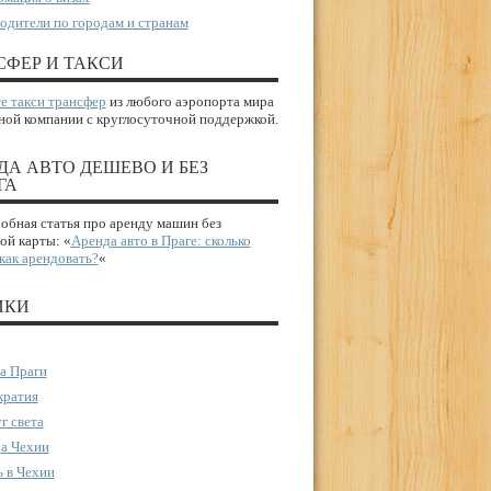
одители по городам и странам
СФЕР И ТАКСИ
е такси трансфер
из любого аэропорта мира
ной компании с круглосуточной поддержкой.
ДА АВТО ДЕШЕВО И БЕЗ
ГА
бная статья про аренду машин без
ой карты: «
Аренда авто в Праге: сколько
 как арендовать?
«
ИКИ
а Праги
ратия
г света
а Чехии
 в Чехии