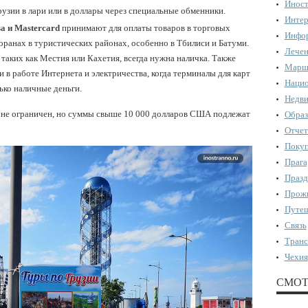
Иност
рузии в лари или в доллары через специальные обменники.
Интер
a и Mastercard
принимают для оплаты товаров в торговых
Инфор
оранах в туристических районах, особенно в Тбилиси и Батуми.
Лечен
 таких как Местия или Кахетия, всегда нужна наличка. Также
Марш
и в работе Интернета и электричества, когда терминалы для карт
Нацио
ько наличные деньги.
Недви
не ограничен, но суммы свыше 10 000 долларов США подлежат
Образ
Отчет
Поку
Прага
Празд
Прожи
Путеш
Связь
Транс
Чехия
СМОТ