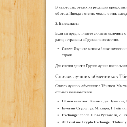
В некоторых отелях на рецепции предоставл
об этом. Иногда в отелях можно очень выгод
5. Банкоматы
Если вы предпочитаете снимать наличные с 
распространены в Грузии повсеместно.
Совет
: Изучите в своем банке комиссии
стране.
Для снятия денег в Грузии лучше воспользо
Список лучших обменников Тб
Список лучших обменников Тбилиси. Мы так
отзывах пользователей.
Обмен валюты
: Тбилиси, ул. Пушкина,
Inversus Crypto
: ул. Мтквари, 1. Рейтин
Exchange
: просп. Шота Руставели, 2. Р
AllTrust.me Crypto Exchange | Tbilisi
: 