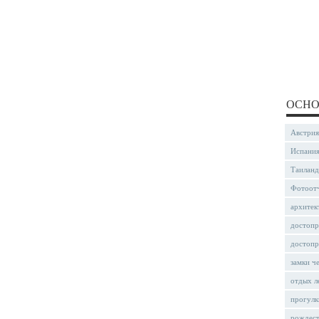
ОСНО
Австрия
Испани
Таиланд
Фотоот
архитек
достопр
достопр
замки ч
отдых л
прогулк
рождес