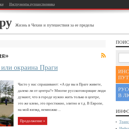
тки
Инструменты путешественника
ру
Жизнь в Чехии и путешествия за ее пределы
ПОИС
ия
»
 или окраина Праги
ИНС
ПУТ
Часто у нас спрашивают: «А где вы в Праге живете,
РУС
далеко ли от центра?» Многие русскоговорящие люди
В Л
думают, что в городе нужно жить только в центре,
это же клево, это престижно, элитно и т.д. В Европе,
на мой взгляд, немножко ...
ИНФО
Продолжение »
Транс
Инфор