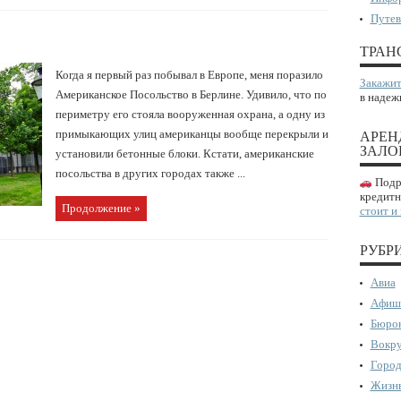
Путев
ТРАН
Когда я первый раз побывал в Европе, меня поразило
Закажит
Американское Посольство в Берлине. Удивило, что по
в надеж
периметру его стояла вооруженная охрана, а одну из
примыкающих улиц американцы вообще перекрыли и
АРЕН
ЗАЛО
установили бетонные блоки. Кстати, американские
посольства в других городах также ...
Подро
кредитн
Продолжение »
стоит и
РУБР
Авиа
Афиш
Бюрок
Вокру
Город
Жизнь