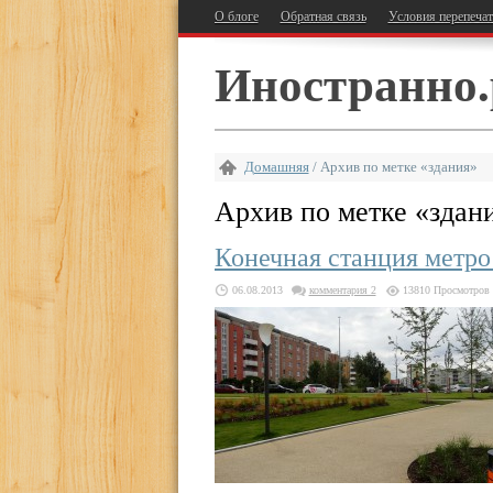
О блоге
Обратная связь
Условия перепеча
Иностранно.
Домашняя
/
Архив по метке «здания»
Архив по метке «
здан
Конечная станция метро
06.08.2013
комментария 2
13810 Просмотров