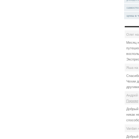
самосто
цены в 
Олег
н
Месяц н
путешес
восполь
Экспрес
Яша
на
Спасибо
Чехии д
другими
Андрей 
Париже
Добрый 
никак н
способо
Vardan
Добрый 