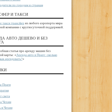
одители по городам и странам
СФЕР И ТАКСИ
е такси трансфер
из любого аэропорта мира
ной компании с круглосуточной поддержкой.
ДА АВТО ДЕШЕВО И БЕЗ
ГА
бная статья про аренду машин без
ой карты: «
Аренда авто в Праге: сколько
 как арендовать?
«
ИКИ
а Праги
ратия
г света
а Чехии
 в Чехии