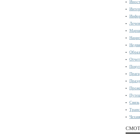
Иност
Интер
Инфор
Лечен
Марш
Нацио
Недви
Образ
Отчет
Поку
Прага
Празд
Прожи
Путеш
Связь
Транс
Чехия
СМОТ