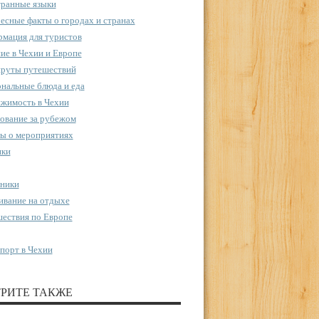
ранные языки
есные факты о городах и странах
мация для туристов
ие в Чехии и Европе
руты путешествий
нальные блюда и еда
жимость в Чехии
ование за рубежом
ы о мероприятиях
пки
ники
вание на отдыхе
ествия по Европе
порт в Чехии
РИТЕ ТАКЖЕ