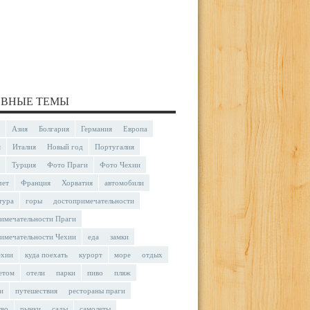
ВНЫЕ ТЕМЫ
Азия
Болгария
Германия
Европа
я
Италия
Новый год
Португалия
Турция
Фото Праги
Фото Чехии
чет
Франция
Хорватия
автомобили
тура
горы
достопримечательности
имечательности Праги
имечательности Чехии
еда
замки
ехии
куда поехать
курорт
море
отдых
етом
отели
парки
пиво
пляж
и
путешествия
рестораны праги
тво
рынки
сады
самолеты