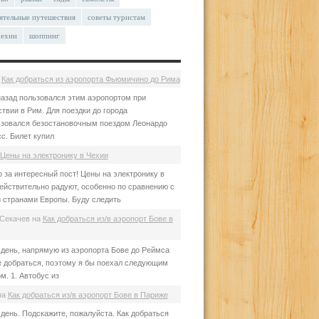
ятельные путешествия
советы туристам
чехии
шоппинг
а
Как добраться из аэропорта Фьюмичино до Рима
азад пользовался этим аэропортом при
твии в Рим. Для поездки до города
зовался безостановочным поездом Леонардо
с. Билет купил
Цены на электронику в Чехии
 за интересный пост! Цены на электронику в
ействительно радуют, особенно по сравнению с
 странами Европы. Буду следить
Секачев
на
Как добраться из/в аэропорт Бове в
день, напрямую из аэропорта Бове до Реймса
е добраться, поэтому я бы поехал следующим
м. 1. Автобус из
на
Как добраться из/в аэропорт Бове в Париже
день. Подскажите, пожалуйста. Как добраться