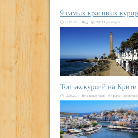
9 самых красивых курор
21.02.2015
0
28411 Просмотров
Топ экскурсий на Крите
12.06.2014
1 комментарий
15160 Просмотров