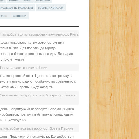
ятельные путешествия
советы туристам
чехии
шоппинг
а
Как добраться из аэропорта Фьюмичино до Рима
азад пользовался этим аэропортом при
твии в Рим. Для поездки до города
зовался безостановочным поездом Леонардо
с. Билет купил
Цены на электронику в Чехии
 за интересный пост! Цены на электронику в
ействительно радуют, особенно по сравнению с
 странами Европы. Буду следить
Секачев
на
Как добраться из/в аэропорт Бове в
день, напрямую из аэропорта Бове до Реймса
е добраться, поэтому я бы поехал следующим
м. 1. Автобус из
на
Как добраться из/в аэропорт Бове в Париже
день. Подскажите, пожалуйста. Как добраться