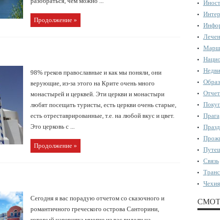
разобраться, чем можно ...
Иност
Интер
Продолжение »
Инфор
Лечен
Марш
Нацио
Недви
98% греков православные и как мы поняли, они
Образ
верующие, из-за этого на Крите очень много
Отчет
монастырей и церквей. Эти церкви и монастыри
Поку
любят посещать туристы, есть церкви очень старые,
есть отреставрированные, т.е. на любой вкус и цвет.
Прага
Это церковь с ...
Празд
Прожи
Продолжение »
Путеш
Связь
Транс
Чехия
Сегодня я вас порадую отчетом со сказочного и
СМОТ
романтичного греческого острова Санторини,
который наверняка многие из вас видели на