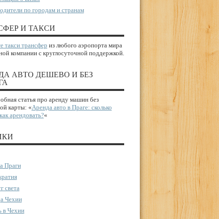
одители по городам и странам
СФЕР И ТАКСИ
е такси трансфер
из любого аэропорта мира
ной компании с круглосуточной поддержкой.
ДА АВТО ДЕШЕВО И БЕЗ
ГА
бная статья про аренду машин без
ой карты: «
Аренда авто в Праге: сколько
 как арендовать?
«
ИКИ
а Праги
ратия
г света
а Чехии
 в Чехии