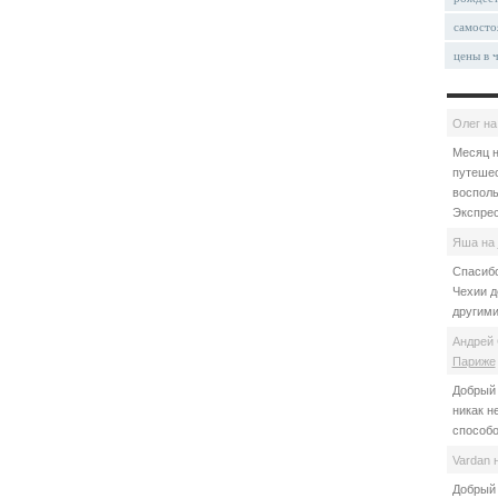
самосто
цены в 
Олег
н
Месяц н
путешес
восполь
Экспрес
Яша
на
Спасибо
Чехии д
другими
Андрей 
Париже
Добрый 
никак н
способо
Vardan
Добрый 