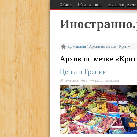
О блоге
Обратная связь
Условия перепеча
Иностранно.
Домашняя
/
Архив по метке «Крит»
Архив по метке «
Крит
Цены в Греции
19.06.2016
0
13017 Просмотров