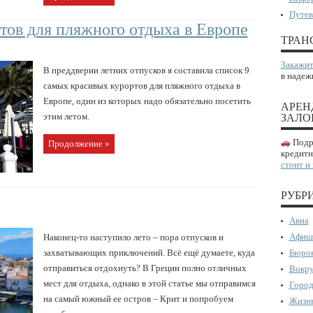
Путев
тов для пляжного отдыха в Европе
ТРАН
Закажит
В преддверии летних отпусков я составила список 9
в надеж
самых красивых курортов для пляжного отдыха в
Европе, один из которых надо обязательно посетить
АРЕН
этим летом.
ЗАЛО
Подро
Продолжение »
кредитн
стоит и
РУБР
Авиа
Афиш
Наконец-то наступило лето – пора отпусков и
захватывающих приключений. Всё ещё думаете, куда
Бюрок
отправиться отдохнуть? В Греции полно отличных
Вокру
мест для отдыха, однако в этой статье мы отправимся
Город
на самый южный ее остров – Крит и попробуем
Жизнь