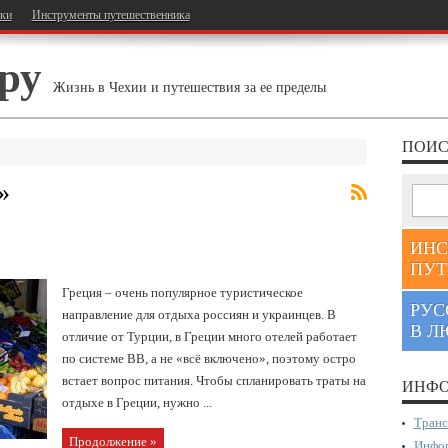
тки
Инструменты путешественника
ру
Жизнь в Чехии и путешествия за ее пределы
ПОИС
»
ИНС
ПУТ
Греция – очень популярное туристическое
РУС
направление для отдыха россиян и украинцев. В
В Л
отличие от Турции, в Греции много отелей работает
по системе BB, а не «всё включено», поэтому остро
встает вопрос питания. Чтобы спланировать траты на
ИНФО
отдыхе в Греции, нужно ...
Транс
Продолжение »
Инфор