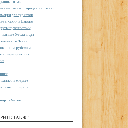
ранные языки
есные факты о городах и странах
мация для туристов
ие в Чехии и Европе
руты путешествий
нальные блюда и еда
жимость в Чехии
ование за рубежом
ы о мероприятиях
пки
ники
вание на отдыхе
ествия по Европе
порт в Чехии
РИТЕ ТАКЖЕ