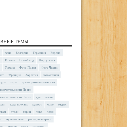
ВНЫЕ ТЕМЫ
Азия
Болгария
Германия
Европа
я
Италия
Новый год
Португалия
Турция
Фото Праги
Фото Чехии
чет
Франция
Хорватия
автомобили
тура
горы
достопримечательности
имечательности Праги
имечательности Чехии
еда
замки
ехии
куда поехать
курорт
море
отдых
етом
отели
парки
пиво
пляж
и
путешествия
рестораны праги
тво
рынки
сады
самолеты