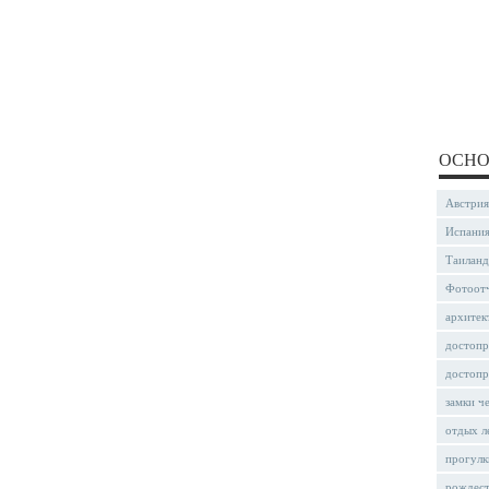
ОСНО
Австрия
Испани
Таиланд
Фотоот
архитек
достопр
достопр
замки ч
отдых л
прогулк
рождес