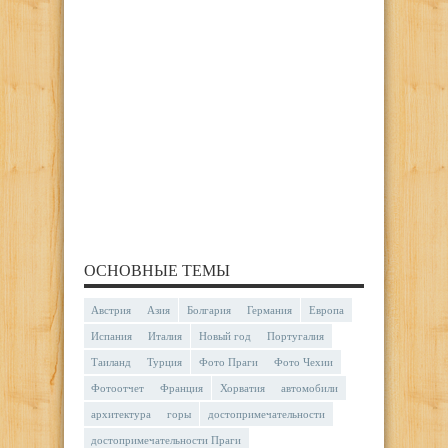
ОСНОВНЫЕ ТЕМЫ
Австрия
Азия
Болгария
Германия
Европа
Испания
Италия
Новый год
Португалия
Таиланд
Турция
Фото Праги
Фото Чехии
Фотоотчет
Франция
Хорватия
автомобили
архитектура
горы
достопримечательности
достопримечательности Праги