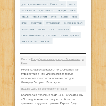
достопримечательности Чехии
еда
замки
замки чехии
куда поехать
курорт
море
отдых
отдых летом
отели
парки
пиво
пляж
прогулки
путешествия
рестораны праги
рождество
рынки
сады
самолеты
самостоятельные путешествия
советы туристам
цены в чехии
шоппинг
Олег
на
Как добраться из аэропорта Фьюмичино до
Рима
Месяц назад пользовался этим аэропортом при
путешествии в Рим. Для поездки до города
воспользовался безостановочным поездом
Леонардо Экспресс. Билет купил
Яша
на
Цены на электронику в Чехии
Спасибо за интересный пост! Цены на электронику
в Чехии действительно радуют, особенно по
сравнению с другими странами Европы. Буду