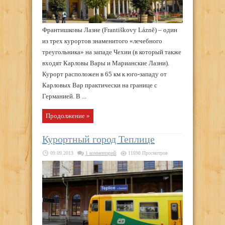
Франтишковы Лазне (Františkovy Lázně) – один
из трех курортов знаменитого «лечебного
треугольника» на западе Чехии (в который также
входят Карловы Вары и Марианские Лазни).
Курорт расположен в 65 км к юго-западу от
Карловых Вар практически на границе с
Германией. В ...
Продолжение »
Курортный город Теплице
09.09.2013
1 комментарий
11698 Просмотров