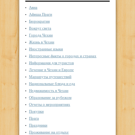
Авиа
Афиша Праги
Бюрократия
Вокруг света
Города Чехии
Жизнь в Чехии
Иностранные языки
Интересные факты о городах и странах
Информация для туристов
Лечение в Чехии и Европе
Маршруты путешествий
Национальные блюда и еда
Недвижимость в Чехии
Образование за рубежом
Отчеты о мероприятиях
Покупки
Прага
Праздники
Проживание на отдыхе