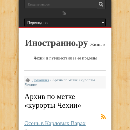
Иностранно.ру
Жизнь в
Чехии и путешествия за ее пределы
Домашняя
/
Архив по метке «курорты
Чехии»
Архив по метке
«
курорты Чехии
»
Осень в Карловых Варах