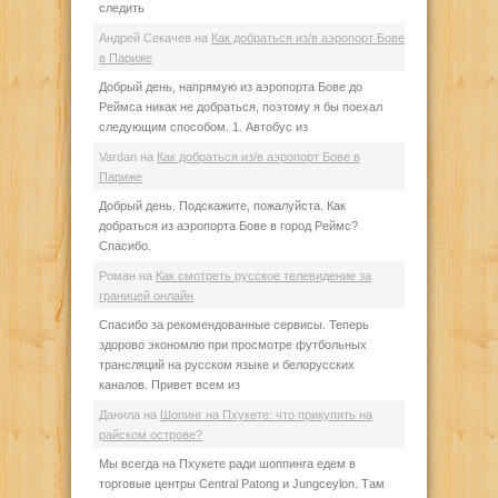
следить
Андрей Секачев
на
Как добраться из/в аэропорт Бове
в Париже
Добрый день, напрямую из аэропорта Бове до
Реймса никак не добраться, поэтому я бы поехал
следующим способом. 1. Автобус из
Vardan
на
Как добраться из/в аэропорт Бове в
Париже
Добрый день. Подскажите, пожалуйста. Как
добраться из аэропорта Бове в город Реймс?
Спасибо.
Роман
на
Как смотреть русское телевидение за
границей онлайн
Спасибо за рекомендованные сервисы. Теперь
здорово экономлю при просмотре футбольных
трансляций на русском языке и белорусских
каналов. Привет всем из
Данила
на
Шопинг на Пхукете: что прикупить на
райском острове?
Мы всегда на Пхукете ради шоппинга едем в
торговые центры Central Patong и Jungceylon. Там