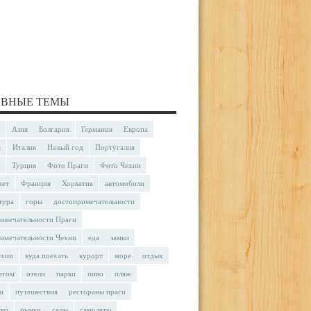
ВНЫЕ ТЕМЫ
Азия
Болгария
Германия
Европа
я
Италия
Новый год
Португалия
Турция
Фото Праги
Фото Чехии
чет
Франция
Хорватия
автомобили
тура
горы
достопримечательности
имечательности Праги
имечательности Чехии
еда
замки
ехии
куда поехать
курорт
море
отдых
етом
отели
парки
пиво
пляж
и
путешествия
рестораны праги
тво
рынки
сады
самолеты