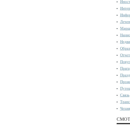
Иност
Интер
Инфор
Лечен
Марш
Нацио
Недви
Образ
Отчет
Поку
Прага
Празд
Прожи
Путеш
Связь
Транс
Чехия
СМОТ