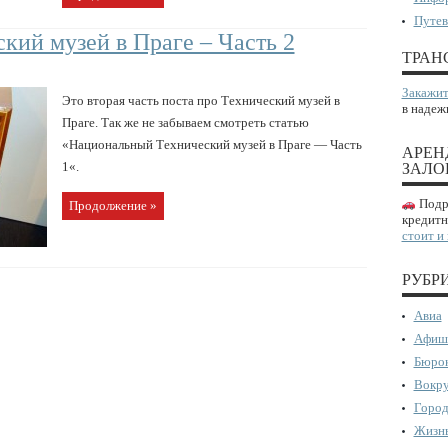
Путев
ий музей в Праге – Часть 2
ТРАН
Закажит
Это вторая часть поста про Технический музей в
в надеж
Праге. Так же не забываем смотреть статью
«Национальный Технический музей в Праге — Часть
АРЕН
1«.
ЗАЛО
Подро
Продолжение »
кредитн
стоит и
РУБР
Авиа
Афиш
Бюрок
Вокру
Город
Жизнь