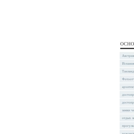
ОСНО
Австрия
Испани
Таиланд
Фотоот
архитек
достопр
достопр
замки ч
отдых л
прогулк
рождес