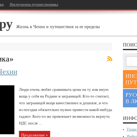
тки
Инструменты путешественника
ру
Жизнь в Чехии и путешествия за ее пределы
ПОИС
ика
»
Чехии
ИНС
в
ПУТ
Люди очень любят сравнивать цены на ту или иную
РУС
вещь у себя на Родине и заграницей. Кто-то считает,
В Л
что заграницей вещи качественнее и дешевле, и что
из поездки обязательно нужно привести какой-нибудь
гаджет. Кого-то же привлекает возможность вернуть
ИНФО
НДС после ...
Транс
Продолжение »
Инфор