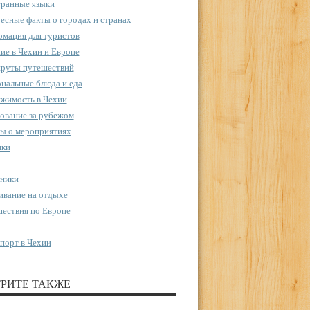
ранные языки
есные факты о городах и странах
мация для туристов
ие в Чехии и Европе
руты путешествий
нальные блюда и еда
жимость в Чехии
ование за рубежом
ы о мероприятиях
пки
ники
вание на отдыхе
ествия по Европе
порт в Чехии
РИТЕ ТАКЖЕ