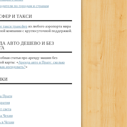
одители по городам и странам
СФЕР И ТАКСИ
е такси трансфер
из любого аэропорта мира
ной компании с круглосуточной поддержкой.
ДА АВТО ДЕШЕВО И БЕЗ
ГА
бная статья про аренду машин без
ой карты: «
Аренда авто в Праге: сколько
 как арендовать?
«
ИКИ
а Праги
ратия
г света
а Чехии
 в Чехии