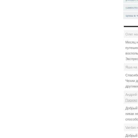
самосто
цены в 
Олег
н
Месяц н
путешес
восполь
Экспрес
Яша
на
Спасибо
Чехии д
другими
Андрей 
Париже
Добрый 
никак н
способо
Vardan
Добрый 