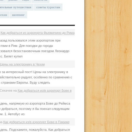
ятельные путешествия
советы туристам
чехии
шоппинг
а
Как добраться из аэропорта Фьюмичино до Рима
азад пользовался этим аэропортом при
твии в Рим. Для поездки до города
зовался безостановочным поездом Леонардо
с. Билет купил
Цены на электронику в Чехии
 за интересный пост! Цены на электронику в
ействительно радуют, особенно по сравнению с
 странами Европы. Буду следить
Секачев
на
Как добраться из/в аэропорт Бове в
день, напрямую из аэропорта Бове до Реймса
е добраться, поэтому я бы поехал следующим
м. 1. Автобус из
на
Как добраться из/в аэропорт Бове в Париже
день. Подскажите, пожалуйста. Как добраться