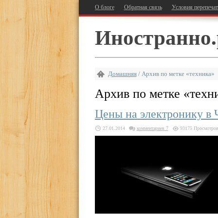
О блоге
Обратная связь
Условия перепеча
Иностранно.
Домашняя
/
Архив по метке «техника»
Архив по метке «
техн
Цены на электронику в 
27.01.2014
комментариев 7
93175 Просмотро