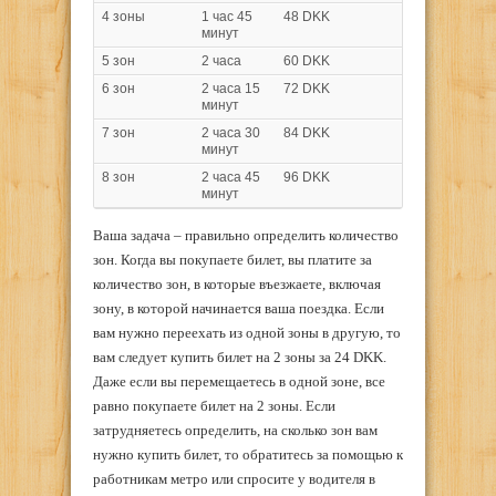
4 зоны
1 час 45
48 DKK
минут
5 зон
2 часа
60 DKK
6 зон
2 часа 15
72 DKK
минут
7 зон
2 часа 30
84 DKK
минут
8 зон
2 часа 45
96 DKK
минут
Ваша задача – правильно определить количество
зон. Когда вы покупаете билет, вы платите за
количество зон, в которые въезжаете, включая
зону, в которой начинается ваша поездка. Если
вам нужно переехать из одной зоны в другую, то
вам следует купить билет на 2 зоны за 24 DKK.
Даже если вы перемещаетесь в одной зоне, все
равно покупаете билет на 2 зоны. Если
затрудняетесь определить, на сколько зон вам
нужно купить билет, то обратитесь за помощью к
работникам метро или спросите у водителя в