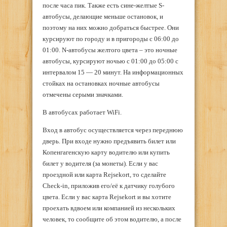
после часа пик. Также есть сине-желтые S-
автобусы, делающие меньше остановок, и
поэтому на них можно добраться быстрее. Они
курсируют по городу и в пригороды с 06:00 до
01:00. N-автобусы желтого цвета – это ночные
автобусы, курсируют ночью с 01:00 до 05:00 с
интервалом 15 — 20 минут. На информационных
стойках на остановках ночные автобусы
отмечены серыми значками.
В автобусах работает WiFi.
Вход в автобус осуществляется через переднюю
дверь. При входе нужно предъявить билет или
Копенгагенскую карту водителю или купить
билет у водителя (за монеты). Если у вас
проездной или карта Rejsekort, то сделайте
Check-in, приложив его/её к датчику голубого
цвета. Если у вас карта Rejsekort и вы хотите
проехать вдвоем или компанией из нескольких
человек, то сообщите об этом водителю, а после