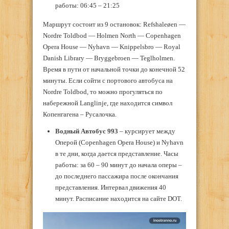
работы: 06:45 – 21:25
Маршрут состоит из 9 остановок: Refshaleøen —
Nordre Toldbod — Holmen North — Copenhagen
Opera House — Nyhavn — Knippelsbro — Royal
Danish Library — Bryggebroen — Teglholmen.
Время в пути от начальной точки до конечной 52
минуты. Если сойти с портового автобуса на
Nordre Toldbod, то можно прогуляться по
набережной Langlinje, где находится символ
Копенгагена – Русалочка.
Водный Автобус 993
– курсирует между
Оперой (Copenhagen Opera House) и Nyhavn
в те дни, когда дается представление. Часы
работы: за 60 – 90 минут до начала оперы –
до последнего пассажира после окончания
представления. Интервал движения 40
минут. Расписание находится на сайте DOT.