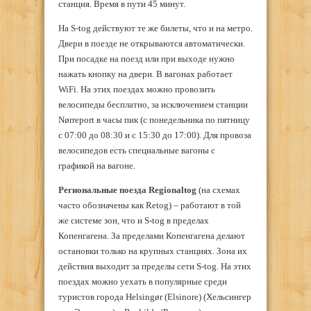
станция. Время в пути 45 минут.
На S-tog действуют те же билеты, что и на метро.
Двери в поезде не открываются автоматически.
При посадке на поезд или при выходе нужно
нажать кнопку на двери. В вагонах работает
WiFi. На этих поездах можно провозить
велосипеды бесплатно, за исключением станции
Nørrepоrt в часы пик (с понедельника по пятницу
с 07:00 до 08:30 и с 15:30 до 17:00). Для провоза
велосипедов есть специальные вагоны с
графикой на вагоне.
Региональные поезда
Regionaltog
(на схемах
часто обозначены как Retog) – работают в той
же системе зон, что и S-tog в пределах
Копенгагена. За пределами Копенгагена делают
остановки только на крупных станциях. Зона их
действия выходит за пределы сети S-tog. На этих
поездах можно уехать в популярные среди
туристов города Helsingør (Elsinore) (Хельсингер