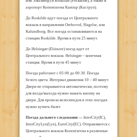
или Эльсинор) и Roskilde (Роскилле), а также в
аэропорт Копенгагена Kastrup (Каструп).
До Roskilde идут поезда от Центрального
вокзала в направлении Orehoved, Slagelse, или
Kalundborg. Все поезда останавливаются на
станции Roskilde. Время в пути 25 минут.
До Helsingør (Elsinore) поезд идет от
Центрального вокзала. Helsingør – конечная
станция. Время в пути 45 минут.
Поезда работают с 05:00 до 00:30. Поезда
белого цвета. Интервал движения 10 – 40 минут.
Двери не открываются автоматически, поэтому
для входа/выхода нужно нажать кнопку на
двери. Для провоза велосипедов в этих поездах
нужно купить билет.
Поезда дальнего следования —
InterCity(IC),
InterCityLyn(Lyn), EuroCity(EC). Отправляются с
Центрального вокзала Копенгагена в различные