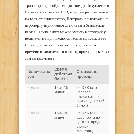
транспорта (автобус, метро, поезд). Покупается в
билетных автоматах DSB, которые расположены
на всех станциях метро, Центральном вокзале и в
аэропорту (принимаются монеты и банковские
карты). Также билет можно купить в автобусе у
водителя, но принимаются только монеты. Этот
билет действует в течение определенного
времени в зависимости от того, проезд на сколько
зон вы покупаете:
Время
Количество
Стоимость
действия
зон
проезда
билета
2 зоны
1 час 15
24 DKK (это
минут
базовая
стоимость, т.е.
самый дешевый
билет)
3 зоны
1 час 30
36 DKK (от
минут
аэропорта до
центра города,
станция
Nørrepоrt)