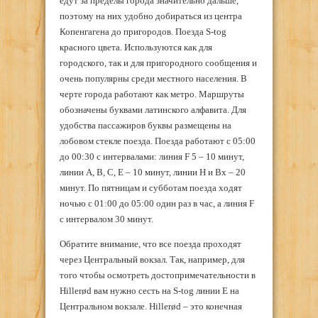
едут за пределы города значительно дальше,
поэтому на них удобно добираться из центра
Копенгагена до пригородов. Поезда S-tog
красного цвета. Используются как для
городского, так и для пригородного сообщения и
очень популярны среди местного населения. В
черте города работают как метро. Маршруты
обозначены буквами латинского алфавита. Для
удобства пассажиров буквы размещены на
лобовом стекле поезда. Поезда работают с 05:00
до 00:30 с интервалами: линия F 5 – 10 минут,
линии A, B, C, E – 10 минут, линии Н и Вх – 20
минут. По пятницам и субботам поезда ходят
ночью с 01:00 до 05:00 один раз в час, а линия F
с интервалом 30 минут.
Обратите внимание, что все поезда проходят
через Центральный вокзал. Так, например, для
того чтобы осмотреть достопримечательности в
Hillerød вам нужно сесть на S-tog линии Е на
Центральном вокзале. Hillerød – это конечная