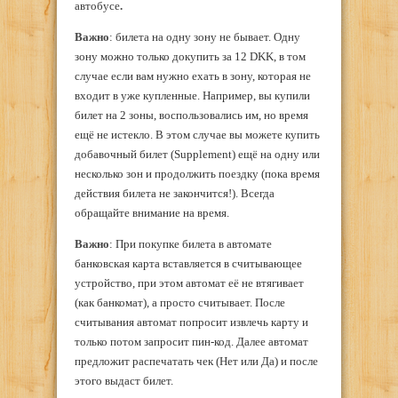
автобусе
.
Важно
: билета на одну зону не бывает. Одну
зону можно только докупить за 12 DKK, в том
случае если вам нужно ехать в зону, которая не
входит в уже купленные. Например, вы купили
билет на 2 зоны, воспользовались им, но время
ещё не истекло. В этом случае вы можете купить
добавочный билет (Supplеment) ещё на одну или
несколько зон и продолжить поездку (пока время
действия билета не закончится!). Всегда
обращайте внимание на время.
Важно
: При покупке билета в автомате
банковская карта вставляется в считывающее
устройство, при этом автомат её не втягивает
(как банкомат), а просто считывает. После
считывания автомат попросит извлечь карту и
только потом запросит пин-код. Далее автомат
предложит распечатать чек (Нет или Да) и после
этого выдаст билет.