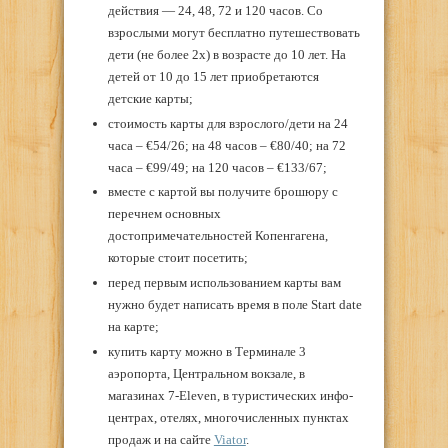
действия — 24, 48, 72 и 120 часов. Со
взрослыми могут бесплатно путешествовать
дети (не более 2х) в возрасте до 10 лет. На
детей от 10 до 15 лет приобретаются
детские карты;
стоимость карты для взрослого/дети на 24
часа – €54/26; на 48 часов – €80/40; на 72
часа – €99/49; на 120 часов – €133/67;
вместе с картой вы получите брошюру с
перечнем основных
достопримечательностей Копенгагена,
которые стоит посетить;
перед первым использованием карты вам
нужно будет написать время в поле Start date
на карте;
купить карту можно в Терминале 3
аэропорта, Центральном вокзале, в
магазинах 7-Eleven, в туристических инфо-
центрах, отелях, многочисленных пунктах
продаж и на сайте
Viator
.