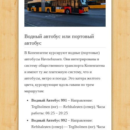
Водный автобус или портовый
автобус
В Копенгагене курсируют водные (портовые)
автобусы Havnebussen. Они интегрированы в
систему общественного транспорта Копенгагена
и имеют ту же платежную систему, что и
автобусы, метро и поезда. Это катера желтого
цвета, курсирующие вдоль гавани по трем
маршрутам:
Водный Автобус 991
– Направление:
Teglholmen (юг) — Refshaleøen (север). Часы
работы: 06:25 – 20:25
Водный Автобус 992
– Направление:
Refshaleøen (север) — Teglholmen (юг). Часы