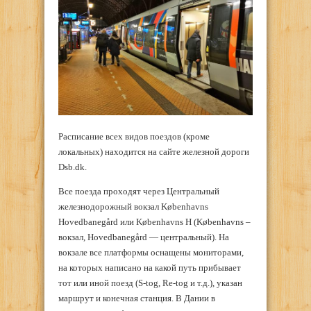
Расписание всех видов поездов (кроме
локальных) находится на сайте железной дороги
Dsb.dk.
Все поезда проходят через Центральный
железнодорожный вокзал Københavns
Hovedbanegård или Københavns H (Københavns –
вокзал, Hovedbanegård — центральный). На
вокзале все платформы оснащены мониторами,
на которых написано на какой путь прибывает
тот или иной поезд (S-tog, Re-tog и т.д.), указан
маршрут и конечная станция. В Дании в