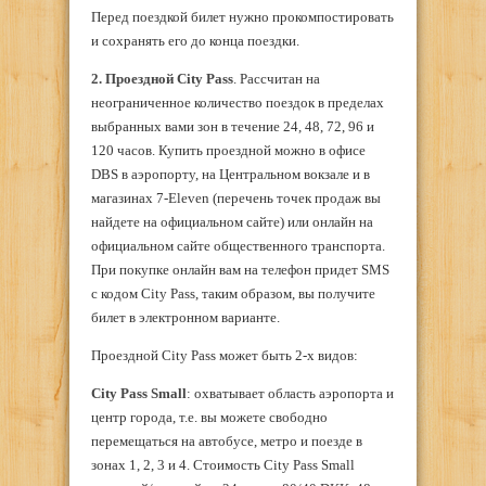
Перед поездкой билет нужно прокомпостировать
и сохранять его до конца поездки.
2.
Проездной
City
Pass
. Рассчитан на
неограниченное количество поездок в пределах
выбранных вами зон в течение 24, 48, 72, 96 и
120 часов. Купить проездной можно в офисе
DBS в аэропорту, на Центральном вокзале и в
магазинах 7-Eleven (перечень точек продаж вы
найдете на официальном сайте) или онлайн на
официальном сайте общественного транспорта.
При покупке онлайн вам на телефон придет SMS
с кодом City Pass, таким образом, вы получите
билет в электронном варианте.
Проездной City Pass может быть 2-х видов:
City
Pass
Small
: охватывает область аэропорта и
центр города, т.е. вы можете свободно
перемещаться на автобусе, метро и поезде в
зонах 1, 2, 3 и 4. Стоимость City Pass Small