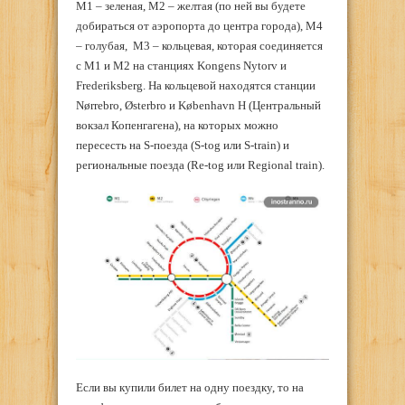
М1 – зеленая, М2 – желтая (по ней вы будете
добираться от аэропорта до центра города), М4
– голубая, М3 – кольцевая, которая соединяется
с М1 и М2 на станциях Kongens Nytorv и
Frederiksberg. На кольцевой находятся станции
Nørrebro, Østerbro и København H (Центральный
вокзал Копенгагена), на которых можно
пересесть на S-поезда (S-tog или S-train) и
региональные поезда (Re-tog или Regional train).
Если вы купили билет на одну поездку, то на