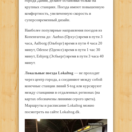
города Дании, делают остановки только на
крупных станциях. Поезда имеют повышенную
комфортность, увеличенную скорость и
суперсовременный дизайн.
Наиболее популярные направления поездов из
Копенгагена до: Aarhus (Орхус) время в пути 3
часа, Aalborg (Ольборг) время в пути 4 часа 20
минут, Odense (Оденсе) время в пути 1 час 30
минут, Esbjerg (Эсбьерг) время в пути 3 часа 40
минут.
Локальные поезда
Lokaltog
— не проходят
через центр города, а соединяют между собой
конечные станции линий S-tog или курсируют
между станциями в отдаленных регионах (на
картах обозначены линиями серого цвета).
Маршруты и расписание Lokaltog можно
посмотреть на сайте Lokaltog.dk.