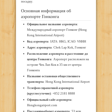
посадку.
Основная информация об
аэропорте Гонконга
Официальное название аэропорта
:
Международный аэропорт Гонконг (Hong
Kong International Airport)
Код аэропорта
: IATA: HKG; ICAO: VHHH
Адрес аэропорта
: Chek Lap Kok, Гонконг
Расположение аэропорта и расстояние до
центра Гонконга
: Аэропорт расположен на
острове Чек Лап Кок в 35 км от центра
Гонконга
Название остановки общественного
транспорта
: Hong Kong International Airport
Телефон справочной аэропорта
(круглосуточно)
: +852 2181 8888
Официальный сайт аэропорта
:
Hongkongairport.com
Пассажирооборот аэропорта
: 53 млн.