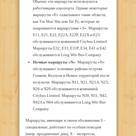
Обычно эти маршруты используются
работниками аэропорта. Однако некоторые
маршруты «Е» охватывают такие области,
как Tin Shui Wai или Tai Po, которые не
покрываются маршрутами «А». Маршруты
E11, E21, E22, E22A, E22P, E22X и E23
обслуживаются компанией Citybus Limited.
Маршруты E32, E33, E33P, E34, E41 и E42
обслуживаются Long Win Bus Company.
Ночные маршруты «N»
: Маршруты «N»
обслуживают основные районы острова
Гонконг, Коулуна и Новых территорий после
полуночи. Маршруты N11, N21, N21A, N23,
N26 и N29 обслуживаются компанией
Citybus Limited. Маршруты N30, N31, N42,
N42A и N64 обслуживаются Long Win Bus
Company.
Маршруты, имеющие в своем обозначении S –
специальные, работают по особым поводам
(напр. праздничные дни), Х – экспрессы,