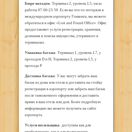
Бюро находок
: Терминал 2, уровень L5, часы
работы 07:00-23:59. Если вы что-то потеряли в
международном аэропорту Гонконга, вы можете
обратиться в офис «Lost and Found Office». Офис
предоставляет услуги регистрации, хранения,
дознания и поиска имущества, утерянного в
терминалах.
Упаковка багажа
: Терминал 1, уровень L7, у
проходов D и H; Терминал 2, уровень L5, у
прохода Р.
Доставка багажа
: У вас могут забрать ваш
багаж из дома или отеля и доставить на стойку
регистрации в аэропорту или забрать ваш багаж
после таможенного оформления и доставить
прямо в ваш отель или дом. Более подробную
информацию вы можете получить на сайте
аэропорта.
Услуги носильщика
: доступны как для
прибывающих, так и для вылетающих