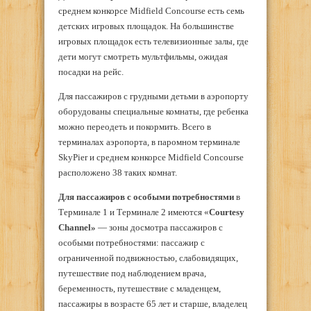
среднем конкорсе Midfield Concourse есть семь
детских игровых площадок. На большинстве
игровых площадок есть телевизионные залы, где
дети могут смотреть мультфильмы, ожидая
посадки на рейс.
Для пассажиров с грудными детьми в аэропорту
оборудованы специальные комнаты, где ребенка
можно переодеть и покормить. Всего в
терминалах аэропорта, в паромном терминале
SkyPier и среднем конкорсе Midfield Concourse
расположено 38 таких комнат.
Для пассажиров с особыми потребностями
в
Терминале 1 и Терминале 2 имеются «
Courtesy
Channel»
— зоны досмотра пассажиров с
особыми потребностями: пассажир с
ограниченной подвижностью, слабовидящих,
путешествие под наблюдением врача,
беременность, путешествие с младенцем,
пассажиры в возрасте 65 лет и старше, владелец