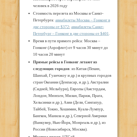
человек в 2026 году
Стоимость перелета из Москвы и Санкт-
Петербурга:
авиабилеты Москва – Гонконг в
две стороны от $372
;
авиабилеты Санкт-
Петербург – Гонконг в две стороны от $401
.
Время в пути прямого рейса: Москва –
Гонконг (Аэрофлот) от 9 часов 30 минут до
10 часов 20 минут
Прямые рейсы в Гонконг летают из
следующих городов
: из Китая (Пекин,
Шанхай, Гуанчжоу и др.) и крупных городов
стран Океании (Денпасар, и др.), Австралии
(Сидней, Мельбурн), Европы (Амстердам,
Лондон, Мюнхен, Милан, Париж, Прага,
Хельсинки и др.), Азии (Дели, Сингапур,
Тайбей, Токио, Хошимин, Куала-Лумпур,
Бангкок, Манила и др.), Северной Америки
(Ванкувер, Нью-Йорк, Монреаль и др.), из
России (Новосибирск, Москва).
Местное время
: UTC+8