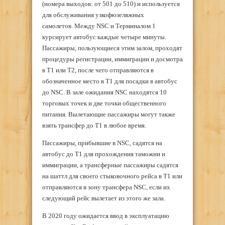
(номера выходов: от 501 до 510) и используется
для обслуживания узкофюзеляжных
самолетов. Между NSC и Терминалом 1
курсирует автобус каждые четыре минуты.
Пассажиры, пользующиеся этим залом, проходят
процедуры регистрации, иммиграции и досмотра
в T1 или T2, после чего отправляются в
обозначенное место в Т1 для посадки в автобус
до NSC. В зале ожидания NSC находятся 10
торговых точек и две точки общественного
питания. Вылетающие пассажиры могут также
взять трансфер до T1 в любое время.
Пассажиры, прибывшие в NSC, садятся на
автобус до T1 для прохождения таможни и
иммиграции, а трансферные пассажиры садятся
на шаттл для своего стыковочного рейса в T1 или
отправляются в зону трансфера NSC, если их
следующий рейс вылетает из этого же зала.
В 2020 году ожидается ввод в эксплуатацию