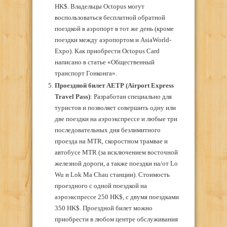
HK$. Владельцы Octopus могут
воспользоваться бесплатной обратной
поездкой в аэропорт в тот же день (кроме
поездки между аэропортом и AsiaWorld-
Expo). Как приобрести Octopus Card
написано в статье «Общественный
транспорт Гонконга».
Проездной билет АЕТР (Airport Express
Travel Pass)
: Разработан специально для
туристов и позволяет совершить одну или
две поездки на аэроэкспрессе и любые три
последовательных дня безлимитного
проезда на MTR, скоростном трамвае и
автобусе MTR (за исключением восточной
железной дороги, а также поездки на/от Lo
Wu и Lok Ma Chau станции). Стоимость
проездного с одной поездкой на
аэроэкспрессе 250 HK$, с двумя поездками
350 HK$. Проездной билет можно
приобрести в любом центре обслуживания