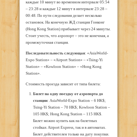
каждые 10 минут во временном интервале 05:54
– 23:28 и каждые 12 минут в интервале 23:28 –
00:48. По пути следования делает несколько
остановок. На конечную ЖД станция Гонконг
(Hong Kong Station) прибывает через 24 минуты.
Стоит учесть, что аэропорт – это не конечная, а
промежуточная станция.
Последовательность следующая
: «AsiaWorld-
Expo Station» – «Airport Station» – «Tsing-Yi
Station» – «Kowloon Station» – «Hong Kong
Station».
Стоимость проезда зависит от типа билета:
Билет на одну поездку от аэропорта до
станции
: AsiaWorld-Expo Station – 6 HK$;
Tsing-Yi Station – 70 HK$; Kowloon Station –
105 HK$; Hong Kong Station – 115 HK$.
Билет можно купить как на билетных
стойках Airport Express, так и в автоматах.
Билет действителен только на дату покупки.