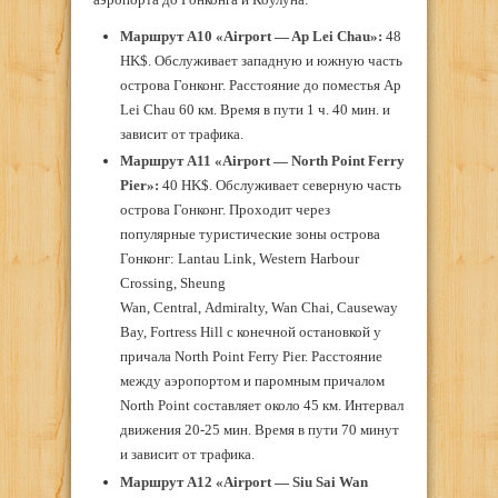
Маршрут А10 «Airport — Ap Lei Chau»:
48
HK$. Обслуживает западную и южную часть
острова Гонконг. Расстояние до поместья Ap
Lei Chau 60 км. Время в пути 1 ч. 40 мин. и
зависит от трафика.
Маршрут А11 «Airport — North Point Ferry
Pier»:
40 HK$. Обслуживает северную часть
острова Гонконг. Проходит через
популярные туристические зоны острова
Гонконг: Lantau Link, Western Harbour
Crossing, Sheung
Wan, Central, Admiralty, Wan Chai, Causeway
Bay, Fortress Hill с конечной остановкой у
причала North Point Ferry Pier. Расстояние
между аэропортом и паромным причалом
North Point составляет около 45 км. Интервал
движения 20-25 мин. Время в пути 70 минут
и зависит от трафика.
Маршрут А12 «Airport — Siu Sai Wan