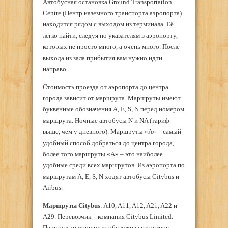
Автобусная остановка Ground Transportation
Centre (Центр наземного транспорта аэропорта)
находится рядом с выходом из терминала. Её
легко найти, следуя по указателям в аэропорту,
которых не просто много, а очень много. После
выхода из зала прибытия вам нужно идти
направо.
Стоимость проезда от аэропорта до центра
города зависит от маршрута. Маршруты имеют
буквенные обозначения A, E, S, N перед номером
маршрута. Ночные автобусы N и NA (тариф
выше, чем у дневного). Маршруты «А» – самый
удобный способ добраться до центра города,
более того маршруты «А» – это наиболее
удобные среди всех маршрутов. Из аэропорта по
маршрутам A, E, S, N ходят автобусы Citybus и
Airbus.
Маршруты
Citybus
: A10, A11, A12, A21, A22 и
A29. Перевозчик – компания Citybus Limited.
Первые три маршрута обслуживают остров