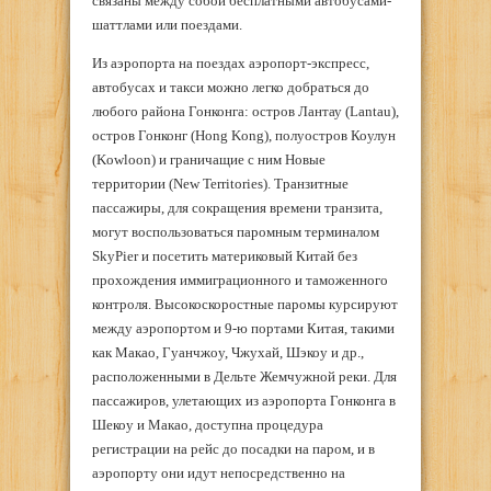
связаны между собой бесплатными автобусами-
шаттлами или поездами.
Из аэропорта на поездах аэропорт-экспресс,
автобусах и такси можно легко добраться до
любого района Гонконга: остров Лантау (Lantau),
остров Гонконг (Hong Kong), полуостров Коулун
(Kowloon) и граничащие с ним Новые
территории (New Territories). Транзитные
пассажиры, для сокращения времени транзита,
могут воспользоваться паромным терминалом
SkyPier и посетить материковый Китай без
прохождения иммиграционного и таможенного
контроля. Высокоскоростные паромы курсируют
между аэропортом и 9-ю портами Китая, такими
как Макао, Гуанчжоу, Чжухай, Шэкоу и др.,
расположенными в Дельте Жемчужной реки. Для
пассажиров, улетающих из аэропорта Гонконга в
Шекоу и Макао, доступна процедура
регистрации на рейс до посадки на паром, и в
аэропорту они идут непосредственно на