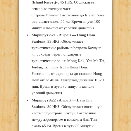
(Island Resort)»:
45 HK$. Обслуживает
северо-восточную часть
острова Гонконг. Расстояние до Island Resort
составляет около 55 км. Время в пути 100
минут и зависит от условий движения.
Маршрут А21 «Airport — Hung Hom
Station»:
33 HK$. Обслуживает
туристические районы п/острова Коулуна
и проходит через популярные
туристические зоны: Mong Kok, Yau Ma Tei,
Jordan, Tsim Sha Tsui и Hung Hom.
Расстояние от аэропорта до станции Нung
Hom около 40 км. Интервал движения 10-20
мин. Время в пути 75 минут и зависит
условий движения.
Маршрут А22 «Аirport — Lam Tin
Station»:
39 HK$. Обслуживает восточную
часть полуострова Коулун. Расстояние
между аэропортом и вокзалом Лам Тин
около 45 км. Время в пути 80 минут и