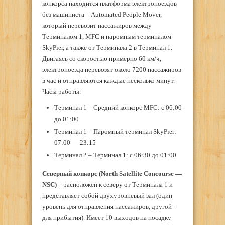
конкорса находится платформа электропоездов
без машиниста – Automated People Mover,
который перевозит пассажиров между
Терминалом 1, MFC и паромным терминалом
SkyPier, а также от Терминала 2 в Терминал 1.
Двигаясь со скоростью примерно 60 км/ч,
электропоезда перевозят около 7200 пассажиров
в час и отправляются каждые несколько минут.
Часы работы:
Терминал 1 – Средний конкорс MFC: с 06:00
до 01:00
Терминал 1 – Паромный терминал SkyPier:
07:00 — 23:15
Терминал 2 – Терминал 1: с 06:30 до 01:00
Северный конкорс (
North Satellite Concourse —
NSC)
– расположен к северу от Терминала 1 и
представляет собой двухуровневый зал (один
уровень для отправления пассажиров, другой –
для прибытия). Имеет 10 выходов на посадку