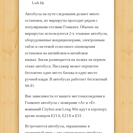
Lwb.hk
Автобусы на пути следования делают много
остановок, их маршруты проходят рядом с
популярными отелями Гонконга. Обычно на
маршрутах используются 2-х этажные автобусы,
оборудованные кондиционерами, электронным
табло и системой голосового оповещения
остановок на английском и китайском
языках. Багаж размещается на полках на первом
этаже автобуса. Пассажир может перевезти
бесплатно одно место багажа и одно место
ручной клади. В автобусах работает бесплатный
Wi-Fi.
Вне зависимости от вашего местонахождения в
Гонконге автобусы с номерами «A» и «E»
компаний Citybus или Long Win идут в аэропорт,
кроме номеров E21A, E21X и E31.
Встречаются автобусы, окрашенные в
оранжевый цвет, – это специальные автобусы,