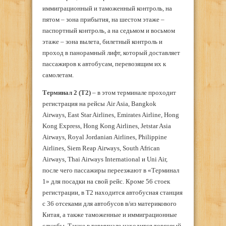
иммиграционный и таможенный контроль, на
пятом – зона прибытия, на шестом этаже –
паспортный контроль, а на седьмом и восьмом
этаже – зона вылета, билетный контроль и
проход в панорамный лифт, который доставляет
пассажиров к автобусам, перевозящим их к
самолетам.
Терминал 2 (Т2)
– в этом терминале проходит
регистрация на рейсы Air Asia, Bangkok
Airways, East Star Airlines, Emirates Airline, Hong
Kong Express, Hong Kong Airlines, Jetstar Asia
Airways, Royal Jordanian Airlines, Philippine
Airlines, Siem Reap Airways, South African
Airways, Thai Airways International и Uni Air,
после чего пассажиры переезжают в «Терминал
1» для посадки на свой рейс. Кроме 56 стоек
регистрации, в T2 находится автобусная станция
с 36 отсеками для автобусов в/из материкового
Китая, а также таможенные и иммиграционные
службы. Также в терминале находится торговый