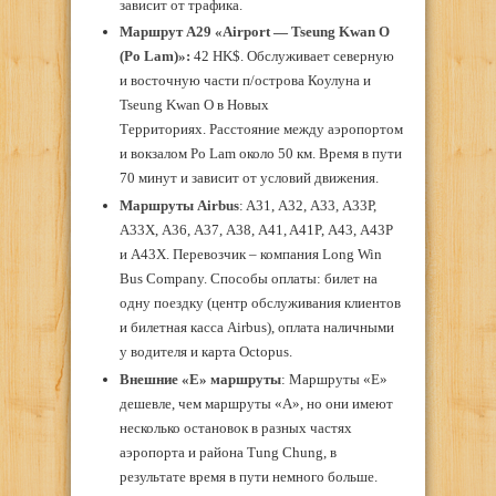
зависит от трафика.
Маршрут А29 «Аirport — Tseung Kwan O
(Po Lam)»:
42 HK$. Обслуживает северную
и восточную части п/острова Коулуна и
Tseung Kwan О в Новых
Территориях. Расстояние между аэропортом
и вокзалом Po Lam около 50 км. Время в пути
70 минут и зависит от условий движения.
Маршруты Airbus
: A31, А32, A33, А33Р,
А33Х, А36, А37, А38, A41, A41P, А43, А43Р
и A43Х. Перевозчик – компания Long Win
Bus Company. Способы оплаты: билет на
одну поездку (центр обслуживания клиентов
и билетная касса Airbus), оплата наличными
у водителя и карта Octopus.
Внешние «E» маршруты
: Маршруты «Е»
дешевле, чем маршруты «А», но они имеют
несколько остановок в разных частях
аэропорта и района Tung Chung, в
результате время в пути немного больше.