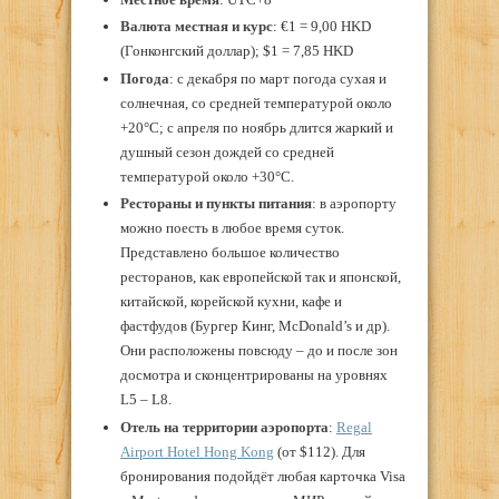
Валюта местная и курс
: €1 = 9,00 HKD
(Гонконгский доллар); $1 = 7,85 HKD
Погода
: с декабря по март погода сухая и
солнечная, со средней температурой около
+20°C; с апреля по ноябрь длится жаркий и
душный сезон дождей со средней
температурой около +30°C.
Рестораны и пункты питания
: в аэропорту
можно поесть в любое время суток.
Представлено большое количество
ресторанов, как европейской так и японской,
китайской, корейской кухни, кафе и
фастфудов (Бургер Кинг, McDonald’s и др).
Они расположены повсюду – до и после зон
досмотра и сконцентрированы на уровнях
L5 – L8.
Отель на территории аэропорта
:
Regal
Airport Hotel Hong Kong
(от $112). Для
бронирования подойдёт любая карточка Visa