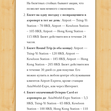
На билетных стойках бывают акции, что
позволит вам немного сэкономить.
Билет на одну поездку с возвращением в
аэропорт в тот же день
: Airport — Tsing-Yi
Station – 70 HK$; Airport — Kowloon Station
– 105 HK$; Airport — Hong Kong Station –
115 HK$. Билет действителен в течение 24
часов.
Билет Round Trip (в оба конца)
: Airport —
Tsing-Yi Station – 120 HK$; Airport —
Kowloon Station – 185 HK$; Airport — Hong
Kong Station – 205 HK$. Билет действителен
в течение 30 дней со дня покупки. Его
можно купить в любом центре обслуживания
клиентов Airport Express, кроме станции
AsiaWorld-Expo, или через Интернет.
Билет оплаченный Octopus Card от
аэропорта до
: AsiaWorld-Expo Station – 5,5
HK$; Tsing-Yi Station – 65 HK$; Kowloon
Station – 100 HK$; Hong Kong Station – 110