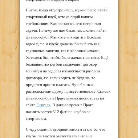
Потом, когда обустроились, нужно было найти
спортивный клуб, отвечающий нашим
требованиям. Как оказалось, это непростая
задача. Почему же нам было так сложно найти
фитнес-клуб? Мы хотели ходить с Ксюшей
вдвоем, т.е. в клубе должны были быть как
групповые занятия, так и хорошая качалка.
Хотелось бы, чтобы была адекватная цена. Ещё
большинство клубов заключают договор
минимум на год, без возможности разрыва
договора, т.е. если ходить не будешь, то
придется просто платить. Ну и близкое
расположение к дому приветствовалось. Список
фитнес-клубов в Праге можно посмотреть на
сайте
Firmy.cz
. В данное время в Праге
насчитывается 312 фитнес-клубов со
спортзалом.
Следующим подводным камнем стало то, что
клубы пытаются развести клиентов на