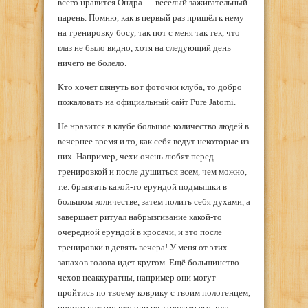
всего нравится Ондра — веселый зажигательный
парень. Помню, как в первый раз пришёл к нему
на тренировку босу, так пот с меня так тек, что
глаз не было видно, хотя на следующий день
ничего не болело.
Кто хочет глянуть вот фоточки клуба, то добро
пожаловать на официальный сайт Pure Jatomi.
Не нравится в клубе большое количество людей в
вечернее время и то, как себя ведут некоторые из
них. Например, чехи очень любят перед
тренировкой и после душиться всем, чем можно,
т.е. брызгать какой-то ерундой подмышки в
большом количестве, затем полить себя духами, а
завершает ритуал набрызгивание какой-то
очередной ерундой в кросачи, и это после
тренировки в девять вечера! У меня от этих
запахов голова идет кругом. Ещё большинство
чехов неаккуратны, например они могут
пройтись по твоему коврику с твоим полотенцем,
просто потому что они не заметили его, или