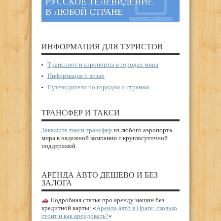
РУССКОЕ ТЕЛЕВИДЕНИЕ
В ЛЮБОЙ СТРАНЕ
ИНФОРМАЦИЯ ДЛЯ ТУРИСТОВ
Транспорт и аэропорты в городах мира
Информация о визах
Путеводители по городам и странам
ТРАНСФЕР И ТАКСИ
Закажите такси трансфер
из любого аэропорта
мира в надежной компании с круглосуточной
поддержкой.
АРЕНДА АВТО ДЕШЕВО И БЕЗ
ЗАЛОГА
Подробная статья про аренду машин без
кредитной карты: «
Аренда авто в Праге: сколько
стоит и как арендовать?
«