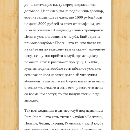
дополнительную плату перед подписанием
договора. Например, ты не подпишешь договор,
если не заплатишь за членство 1600 рублей или
не дашь 3000 рублей за ключ от шкафчика, или
пока не купишь 10 индивидуальных тренировок.
Цены и условия зависят от клуба. Ещё один из
приколов клубов в Праге – это то, что часто ни
на сайте ни по телефону вам не скажут конечную
цену, т.е. нужно прийти в клуб, где менеджер
покажет клуб и расскажет про цену. В клубе,
куда мы ходим, вообще есть забавное условие:
если вас привел человек, который уже купил
абонемент в клубе, то вы будете платить за месяц
столько же, сколько и он, а если учесть что цены
со временем растут, то это получается иногда
выгодно.
Так вот, ходим мы в фитнес-клуб под названием
Pure Jatomi –это сеть фитнес-клубов в Болгарии,
Польше, Чехии, Турции, Румынии, и т.д. В клубе
есть просторная раздевалка, души (с шампунем,