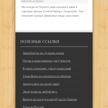
райском острове?
Мы всегда на Пхукете ради шоппинга едем в
торговые центры Central Patong и Jungceylon. Там
покупаем нужные фирмовые вещи, кроссовки.
ПОЛЕЗНЫЕ ССЫЛКИ
Авиабилеты по лучшим ценам
Отели и апартаменты для туристов
Купить страховку для путешествий
Трансферы из аэропорта и обратно
Аренда авто по всему миру
Экскурсии на любой вкус
Билеты на поезда и автобусы по Европе
Туры из России