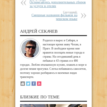
Остерегайтесь дополнительных сборов
за услуги в отелях
Следующий:
Смешные названия фильмов на
чешском языке
АНДРЕЙ СЕКАЧЕВ
Родился и вырос в Сибири, в
настоящее время живу Чехии, в
Праге. В свободное время мне
нравится посещать новые города и
страны. На сегодняшний день я
побывал в 43 странах и в 486
городах. Люблю итальянскую кухню, плавать в море и
долгие пешие прогулки. Слегка побаиваюсь самолетов,
поэтому хорошо разбираюсь в наземных видах
транспорта.
БЛИЗКИЕ ПО ТЕМЕ