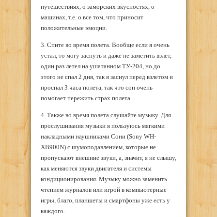
путешествиях, о заморских вкусностях, о
машинах, т.е. о все том, что приносит
положительные эмоции.
3. Спите во время полета. Вообще если я очень
устал, то могу заснуть и даже не заметить взлет,
один раз летел на ушатанном ТУ-204, но до
этого не спал 2 дня, так я заснул перед взлетом и
проспал 3 часа полета, так что сон очень
помогает пережить страх полета.
4. Также во время полета слушайте музыку. Для
прослушивания музыки я пользуюсь мягкими
накладными наушниками Сони (Sony WH-
XB900N) с шумоподавлением, которые не
пропускают внешние звуки, а, значит, я не слышу,
как меняются звуки двигателя и системы
кондиционирования. Музыку можно заменить
чтением журналов или игрой в компьютерные
игры, благо, планшеты и смартфоны уже есть у
каждого.