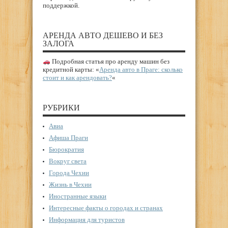
поддержкой.
АРЕНДА АВТО ДЕШЕВО И БЕЗ
ЗАЛОГА
Подробная статья про аренду машин без
кредитной карты: «
Аренда авто в Праге: сколько
стоит и как арендовать?
«
РУБРИКИ
Авиа
Афиша Праги
Бюрократия
Вокруг света
Города Чехии
Жизнь в Чехии
Иностранные языки
Интересные факты о городах и странах
Информация для туристов