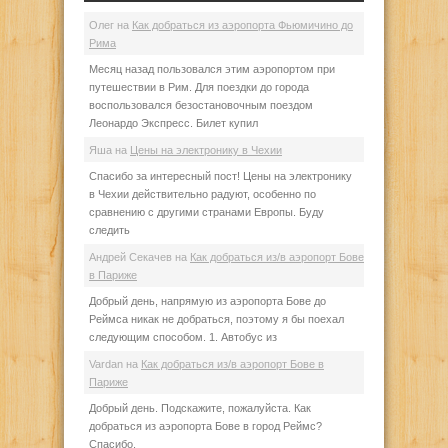
Олег
на
Как добраться из аэропорта Фьюмичино до
Рима
Месяц назад пользовался этим аэропортом при
путешествии в Рим. Для поездки до города
воспользовался безостановочным поездом
Леонардо Экспресс. Билет купил
Яша
на
Цены на электронику в Чехии
Спасибо за интересный пост! Цены на электронику
в Чехии действительно радуют, особенно по
сравнению с другими странами Европы. Буду
следить
Андрей Секачев
на
Как добраться из/в аэропорт Бове
в Париже
Добрый день, напрямую из аэропорта Бове до
Реймса никак не добраться, поэтому я бы поехал
следующим способом. 1. Автобус из
Vardan
на
Как добраться из/в аэропорт Бове в
Париже
Добрый день. Подскажите, пожалуйста. Как
добраться из аэропорта Бове в город Реймс?
Спасибо.