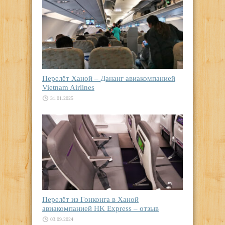
Перелёт Ханой – Дананг авиакомпанией
Vietnam Airlines
31.01.2025
Перелёт из Гонконга в Ханой
авиакомпанией HK Express – отзыв
03.09.2024