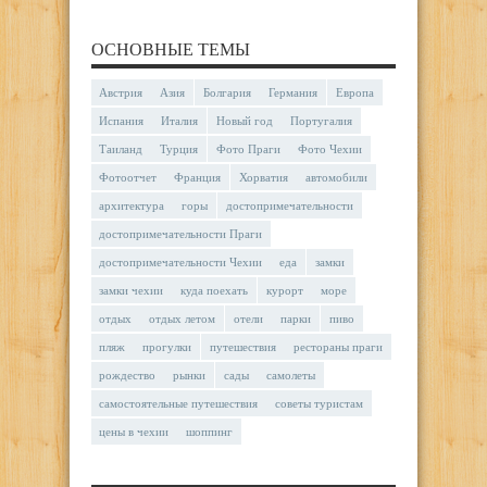
ОСНОВНЫЕ ТЕМЫ
Австрия
Азия
Болгария
Германия
Европа
Испания
Италия
Новый год
Португалия
Таиланд
Турция
Фото Праги
Фото Чехии
Фотоотчет
Франция
Хорватия
автомобили
архитектура
горы
достопримечательности
достопримечательности Праги
достопримечательности Чехии
еда
замки
замки чехии
куда поехать
курорт
море
отдых
отдых летом
отели
парки
пиво
пляж
прогулки
путешествия
рестораны праги
рождество
рынки
сады
самолеты
самостоятельные путешествия
советы туристам
цены в чехии
шоппинг