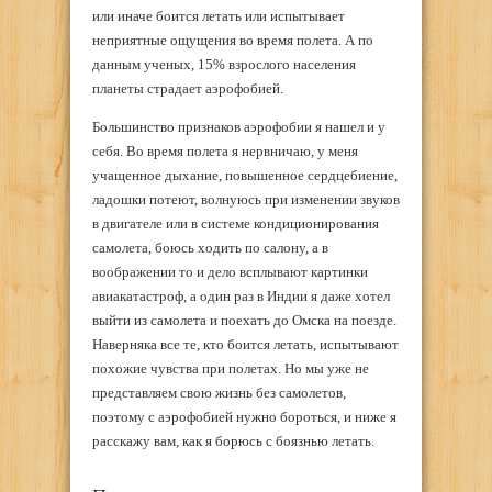
или иначе боится летать или испытывает
неприятные ощущения во время полета. А по
данным ученых, 15% взрослого населения
планеты страдает аэрофобией.
Большинство признаков аэрофобии я нашел и у
себя. Во время полета я нервничаю, у меня
учащенное дыхание, повышенное сердцебиение,
ладошки потеют, волнуюсь при изменении звуков
в двигателе или в системе кондиционирования
самолета, боюсь ходить по салону, а в
воображении то и дело всплывают картинки
авиакатастроф, а один раз в Индии я даже хотел
выйти из самолета и поехать до Омска на поезде.
Наверняка все те, кто боится летать, испытывают
похожие чувства при полетах. Но мы уже не
представляем свою жизнь без самолетов,
поэтому с аэрофобией нужно бороться, и ниже я
расскажу вам, как я борюсь с боязнью летать.