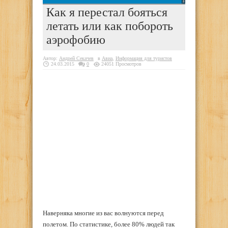
Как я перестал бояться
летать или как побороть
аэрофобию
Автор:
Андрей Секачев
в
Авиа
,
Информация для туристов
24.03.2015
0
24051 Просмотров
Наверняка многие из вас волнуются перед
полетом. По статистике, более 80% людей так