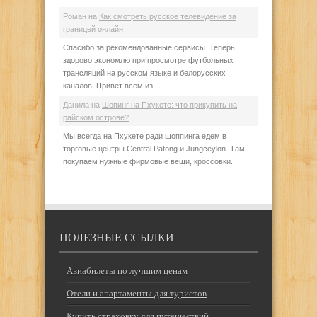
Роман
на
Как смотреть русское телевидение за
границей онлайн
Спасибо за рекомендованные сервисы. Теперь
здорово экономлю при просмотре футбольных
трансляций на русском языке и белорусских
каналов. Привет всем из
Данила
на
Шопинг на Пхукете: что прикупить на
райском острове?
Мы всегда на Пхукете ради шоппинга едем в
торговые центры Central Patong и Jungceylon. Там
покупаем нужные фирмовые вещи, кроссовки.
ПОЛЕЗНЫЕ ССЫЛКИ
Авиабилеты по лучшим ценам
Отели и апартаменты для туристов
Купить страховку для путешествий