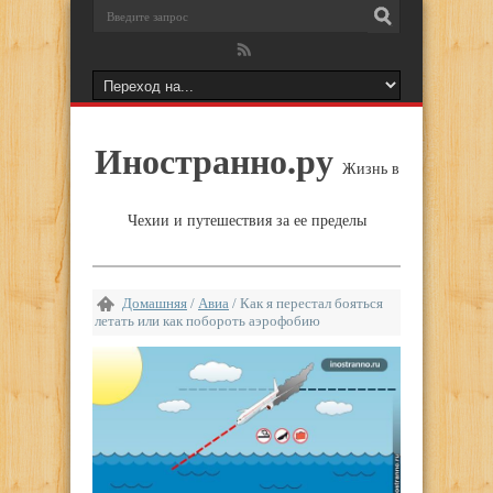
Иностранно.ру
Жизнь в
Чехии и путешествия за ее пределы
Домашняя
/
Авиа
/
Как я перестал бояться
летать или как побороть аэрофобию