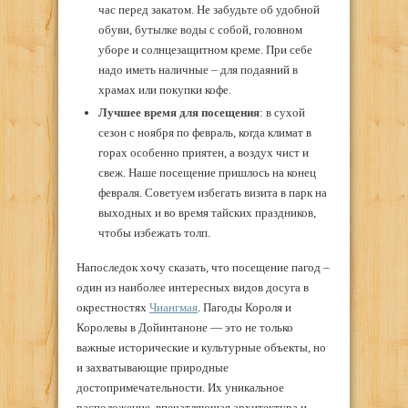
час перед закатом. Не забудьте об удобной
обуви, бутылке воды с собой, головном
уборе и солнцезащитном креме. При себе
надо иметь наличные – для подаяний в
храмах или покупки кофе.
Лучшее время для посещения
: в сухой
сезон с ноября по февраль, когда климат в
горах особенно приятен, а воздух чист и
свеж. Наше посещение пришлось на конец
февраля. Советуем избегать визита в парк на
выходных и во время тайских праздников,
чтобы избежать толп.
Напоследок хочу сказать, что посещение пагод –
один из наиболее интересных видов досуга в
окрестностях
Чиангмая
. Пагоды Короля и
Королевы в Дойинтаноне — это не только
важные исторические и культурные объекты, но
и захватывающие природные
достопримечательности. Их уникальное
расположение, впечатляющая архитектура и