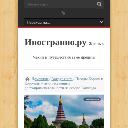
Иностранно.ру
Жизнь в
Чехии и путешествия за ее пределы
Домашняя
/
Вокруг света
/
Пагоды Короля и
Королевы – величественные
достопримечательности на севере Таиланда