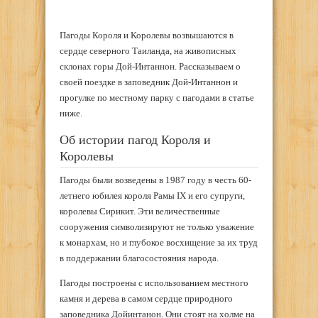
Пагоды Короля и Королевы возвышаются в
сердце северного Таиланда, на живописных
склонах горы Дой-Интаннон. Рассказываем о
своей поездке в заповедник Дой-Интаннон и
прогулке по местному парку с пагодами в статье
ниже.
Об истории пагод Короля и
Королевы
Пагоды были возведены в 1987 году в честь 60-
летнего юбилея короля Рамы IX и его супруги,
королевы Сирикит. Эти величественные
сооружения символизируют не только уважение
к монархам, но и глубокое восхищение за их труд
в поддержании благосостояния народа.
Пагоды построены с использованием местного
камня и дерева в самом сердце природного
заповедника Дойинтанон. Они стоят на холме на