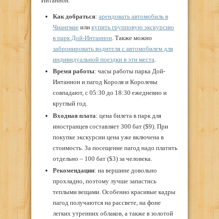
Интаннон.
Как добраться
:
арендовать автомобиль в
Чиангмае
или
купить групповую экскурсию
в парк Дой-Интаннон
. Также можно
забронировать водителя с автомобилем для
индивидуальной поездки в эти места
.
Время работы
: часы работы парка Дой-
Интаннон и пагод Короля и Королевы
совпадают, с 05:30 до 18:30 ежедневно и
круглый год.
Входная плата
: цена билета в парк для
иностранцев составляет 300 бат ($9). При
покупке экскурсии цена уже включена в
стоимость. За посещение пагод надо платить
отдельно – 100 бат ($3) за человека.
Рекомендации
: на вершине довольно
прохладно, поэтому лучше запастись
теплыми вещами. Особенно красивые кадры
пагод получаются на рассвете, на фоне
легких утренних облаков, а также в золотой