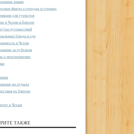
ранные языки
есные факты о городах и странах
мация для туристов
ие в Чехии и Европе
руты путешествий
нальные блюда и еда
жимость в Чехии
ование за рубежом
ы о мероприятиях
пки
ники
вание на отдыхе
ествия по Европе
порт в Чехии
РИТЕ ТАКЖЕ