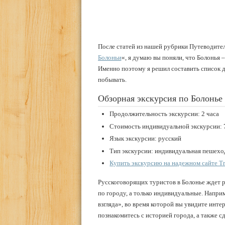
После статей из нашей рубрики Путеводител
Болоньи
«, я думаю вы поняли, что Болонья –
Именно поэтому я решил составить список д
побывать.
Обзорная экскурсия по Болонье
Продолжительность экскурсии: 2 часа
Стоимость индивидуальной экскурсии: 
Язык экскурсии: русский
Тип экскурсии: индивидуальная пешеход
Купить экскурсию на надежном сайте Tr
Русскоговорящих туристов в Болонье ждет р
по городу, а только индивидуальные. Наприм
взгляда», во время которой вы увидите инте
познакомитесь с историей города, а также с