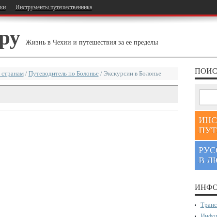
тки
Инструменты путешественника
ру
Жизнь в Чехии и путешествия за ее пределы
ПОИС
 странам
/
Путеводитель по Болонье
/
Экскурсии в Болонье
ИНС
ПУТ
РУС
В Л
ИНФО
Транс
Инфор