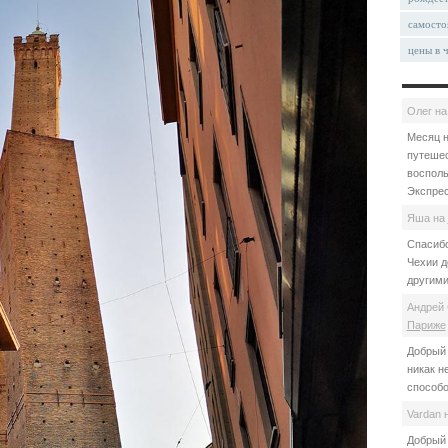
самосто
цены в 
Олег
н
Месяц н
путешес
восполь
Экспрес
Яша
на
Спасибо
Чехии д
другими
Андрей 
Париже
Добрый 
никак н
способо
Vardan
Добрый 