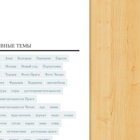
ВНЫЕ ТЕМЫ
Азия
Болгария
Германия
Европа
я
Италия
Новый год
Португалия
Турция
Фото Праги
Фото Чехии
чет
Франция
Хорватия
автомобили
тура
горы
достопримечательности
имечательности Праги
имечательности Чехии
еда
замки
ехии
куда поехать
курорт
море
отдых
етом
отели
парки
пиво
пляж
и
путешествия
рестораны праги
тво
рынки
сады
самолеты