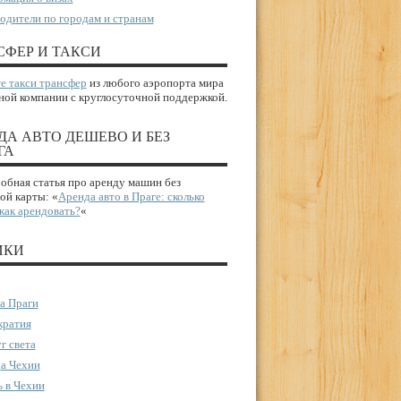
одители по городам и странам
СФЕР И ТАКСИ
е такси трансфер
из любого аэропорта мира
ной компании с круглосуточной поддержкой.
ДА АВТО ДЕШЕВО И БЕЗ
ГА
бная статья про аренду машин без
ой карты: «
Аренда авто в Праге: сколько
 как арендовать?
«
ИКИ
а Праги
ратия
г света
а Чехии
 в Чехии