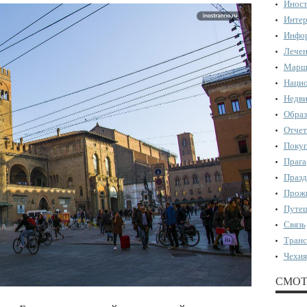
Иност
Интер
Инфор
Лечен
Марш
Нацио
Недви
Образ
Отчет
Поку
Прага
Празд
Прожи
Путеш
Связь
Транс
Чехия
СМОТ