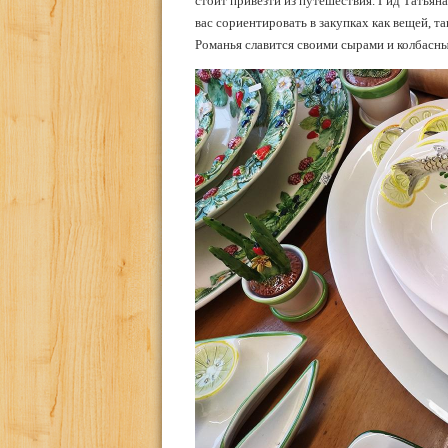
стоит привезти из путешествия. Гид Татьян
вас сориентировать в закупках как вещей, т
Романья славится своими сырами и колбасн