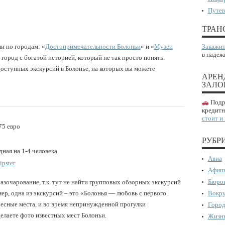
Путев
ТРАН
и по городам: «
Достопримечательности Болоньи
» и «
Музеи
Закажит
в надеж
 город с богатой историей, который не так просто понять.
оступных экскурсий в Болонье, на которых вы можете
АРЕН
ЗАЛО
Подро
кредитн
стоит и
75 евро
РУБР
ная на 1-4 человека
Авиа
ipster
Афиш
Бюрок
азочарование, т.к. тут не найти групповых обзорных экскурсий
ер, одна из экскурсий – это «Болонья — любовь с первого
Вокру
ресные места, и во время непринужденной прогулки
Город
делаете фото известных мест Болоньи.
Жизнь