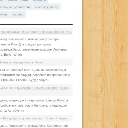
ятельные путешествия
советы туристам
чехии
шоппинг
а
Как добраться из аэропорта Фьюмичино до Рима
азад пользовался этим аэропортом при
твии в Рим. Для поездки до города
зовался безостановочным поездом Леонардо
с. Билет купил
Цены на электронику в Чехии
 за интересный пост! Цены на электронику в
ействительно радуют, особенно по сравнению с
 странами Европы. Буду следить
Секачев
на
Как добраться из/в аэропорт Бове в
день, напрямую из аэропорта Бове до Реймса
е добраться, поэтому я бы поехал следующим
м. 1. Автобус из
на
Как добраться из/в аэропорт Бове в Париже
день. Подскажите, пожалуйста. Как добраться