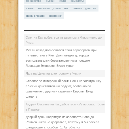
рождество
рынки
сады
самолеты
самостоятельные путешествия
советы туристам
цены в чехии
шоппинг
Олег
на
Как добраться из аэропорта Фьюмичино до
Рима
Месяц назад пользовался этим аэропортом при
путешествии в Рим. Для поездки до города
воспользовался безостановочным поездом
Леонардо Экспресс. Билет купил
Яша
на
Цены на электронику в Чехии
Спасибо за интересный пост! Цены на электронику
в Чехии действительно радуют, особенно по
сравнению с другими странами Европы. Буду
следить
Андрей Секачев
на
Как добраться из/в аэропорт Бове
в Париже
Добрый день, напрямую из аэропорта Бове до
Реймса никак не добраться, поэтому я бы поехал
следующим способом. 1. Автобус из