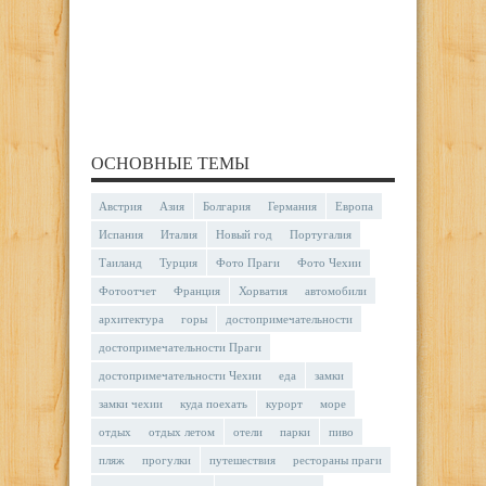
ОСНОВНЫЕ ТЕМЫ
Австрия
Азия
Болгария
Германия
Европа
Испания
Италия
Новый год
Португалия
Таиланд
Турция
Фото Праги
Фото Чехии
Фотоотчет
Франция
Хорватия
автомобили
архитектура
горы
достопримечательности
достопримечательности Праги
достопримечательности Чехии
еда
замки
замки чехии
куда поехать
курорт
море
отдых
отдых летом
отели
парки
пиво
пляж
прогулки
путешествия
рестораны праги