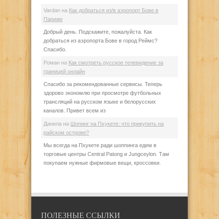
Vardan
на
Как добраться из/в аэропорт Бове в
Париже
Добрый день. Подскажите, пожалуйста. Как
добраться из аэропорта Бове в город Реймс?
Спасибо.
Роман
на
Как смотреть русское телевидение за
границей онлайн
Спасибо за рекомендованные сервисы. Теперь
здорово экономлю при просмотре футбольных
трансляций на русском языке и белорусских
каналов. Привет всем из
Данила
на
Шопинг на Пхукете: что прикупить на
райском острове?
Мы всегда на Пхукете ради шоппинга едем в
торговые центры Central Patong и Jungceylon. Там
покупаем нужные фирмовые вещи, кроссовки.
ПОЛЕЗНЫЕ ССЫЛКИ