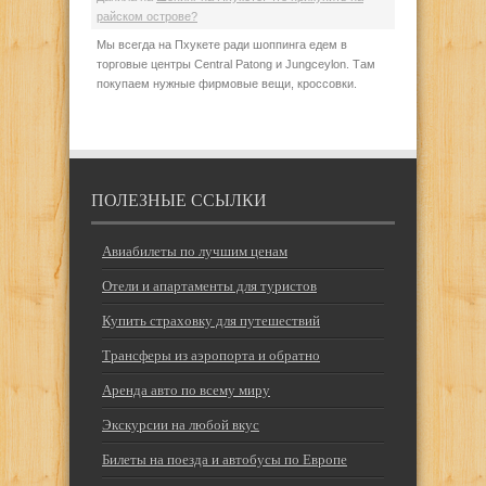
райском острове?
Мы всегда на Пхукете ради шоппинга едем в
торговые центры Central Patong и Jungceylon. Там
покупаем нужные фирмовые вещи, кроссовки.
ПОЛЕЗНЫЕ ССЫЛКИ
Авиабилеты по лучшим ценам
Отели и апартаменты для туристов
Купить страховку для путешествий
Трансферы из аэропорта и обратно
Аренда авто по всему миру
Экскурсии на любой вкус
Билеты на поезда и автобусы по Европе