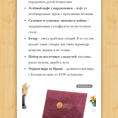
порадовать детей и взрослых.
Зелёный кофе с кардамоном
– кофе из
необжаренных зёрен с ореховыми нотками.
Соленые и сушеные лимоны и лаймы
–
традиционные сухофрукты на восточном
столе.
Безар
– смесь арабских специй. В ее состав
входят такие специи, как тмин, кориандр,
кукрума, корица и не только.
Набор из восточных сладостей
: пахлавы,
рахат-лукума, щербет, нуга.
Черная икра из Ирана
– деликатесная икра
с Каспия по цене от $100 за баночку.