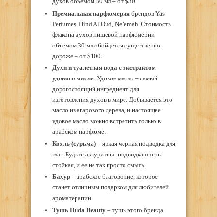
духов объемом 30 мл – от $30.
Премиальная парфюмерия
брендов Yas
Perfumes, Hind Al Oud, Ne’emah. Стоимость
флакона духов нишевой парфюмерии
объемом 30 мл обойдется существенно
дороже – от $100.
Духи и туалетная вода с экстрактом
удового масла
. Удовое масло – самый
дорогостоящий ингредиент для
изготовления духов в мире. Добывается это
масло из агарового дерева, и настоящее
удовое масло можно встретить только в
арабском парфюме.
Кохль (сурьма)
– яркая черная подводка для
глаз. Будьте аккуратны: подводка очень
стойкая, и ее не так просто смыть.
Бахур
– арабское благовоние, которое
станет отличным подарком для любителей
ароматерапии.
Тушь Huda Beauty
– тушь этого бренда