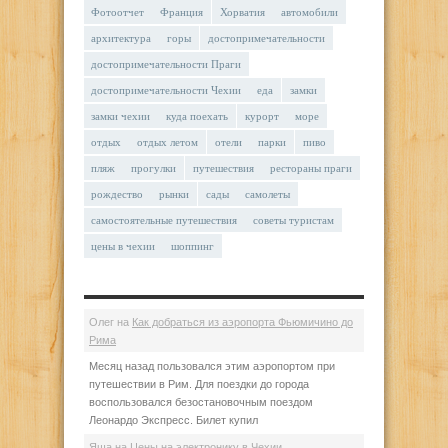
Фотоотчет
Франция
Хорватия
автомобили
архитектура
горы
достопримечательности
достопримечательности Праги
достопримечательности Чехии
еда
замки
замки чехии
куда поехать
курорт
море
отдых
отдых летом
отели
парки
пиво
пляж
прогулки
путешествия
рестораны праги
рождество
рынки
сады
самолеты
самостоятельные путешествия
советы туристам
цены в чехии
шоппинг
Олег
на
Как добраться из аэропорта Фьюмичино до
Рима
Месяц назад пользовался этим аэропортом при
путешествии в Рим. Для поездки до города
воспользовался безостановочным поездом
Леонардо Экспресс. Билет купил
Яша
на
Цены на электронику в Чехии