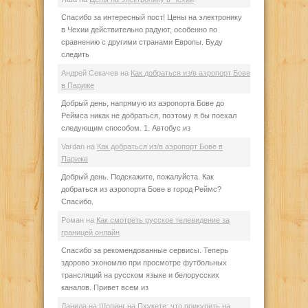
Спасибо за интересный пост! Цены на электронику
в Чехии действительно радуют, особенно по
сравнению с другими странами Европы. Буду
следить
Андрей Секачев
на
Как добраться из/в аэропорт Бове
в Париже
Добрый день, напрямую из аэропорта Бове до
Реймса никак не добраться, поэтому я бы поехал
следующим способом. 1. Автобус из
Vardan
на
Как добраться из/в аэропорт Бове в
Париже
Добрый день. Подскажите, пожалуйста. Как
добраться из аэропорта Бове в город Реймс?
Спасибо.
Роман
на
Как смотреть русское телевидение за
границей онлайн
Спасибо за рекомендованные сервисы. Теперь
здорово экономлю при просмотре футбольных
трансляций на русском языке и белорусских
каналов. Привет всем из
Данила
на
Шопинг на Пхукете: что прикупить на