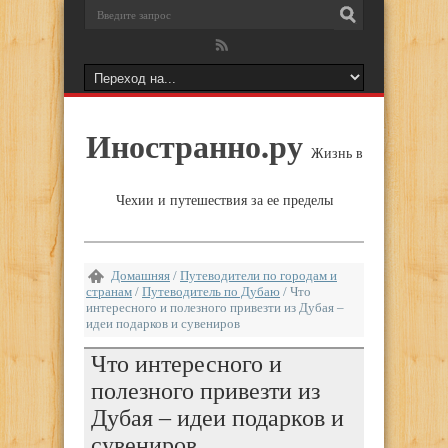
Иностранно.ру
Жизнь в
Чехии и путешествия за ее пределы
Домашняя
/
Путеводители по городам и
странам
/
Путеводитель по Дубаю
/
Что
интересного и полезного привезти из Дубая –
идеи подарков и сувениров
Что интересного и
полезного привезти из
Дубая – идеи подарков и
сувениров