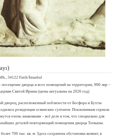
ayı)
h., 34122 Fatih/İstanbul
– посещение дворца и всех помещений на территории; 900 лир –
церкви Святой Ирины (цены актуальны на 2026 год)
й дворец, расположенный поблизости от Босфора и Бухты
аходилась резиденция османских султанов. Поклонникам сериала
утся очень знакомыми – всё дело в том, что специально для
ельчайших деталей повторяющий помещения дворца Топкапы.
олее 700 тыс. кв. м. Здесь сохранена обстановка комнат, в