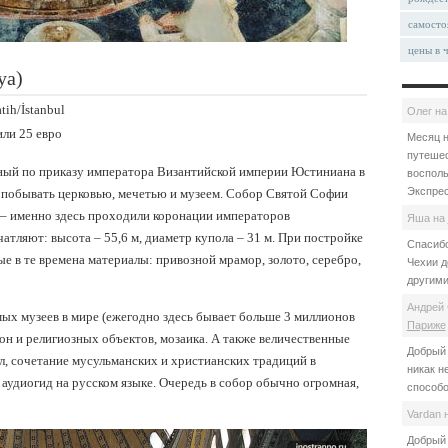
самосто
цены в 
ya)
tih/İstanbul
Олег
н
или 25 евро
Месяц н
путешес
ный по приказу императора Византийской империи Юстиниана в
восполь
Экспрес
ел побывать церковью, мечетью и музеем. Собор Святой Софии
– именно здесь проходили коронации императоров
Яша
на
атляют: высота – 55,6 м, диаметр купола – 31 м. При постройке
Спасибо
 в те времена материалы: привозной мрамор, золото, серебро,
Чехии д
другими
Андрей 
ых музеев в мире (ежегодно здесь бывает больше 3 миллионов
Париже
кон и религиозных объектов, мозаика. А также величественные
Добрый 
л, сочетание мусульманских и христианских традиций в
никак н
 аудиогид на русском языке. Очередь в собор обычно огромная,
способо
Vardan
Добрый 