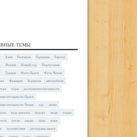
ВНЫЕ ТЕМЫ
Азия
Болгария
Германия
Европа
я
Италия
Новый год
Португалия
Турция
Фото Праги
Фото Чехии
чет
Франция
Хорватия
автомобили
тура
горы
достопримечательности
имечательности Праги
имечательности Чехии
еда
замки
ехии
куда поехать
курорт
море
отдых
етом
отели
парки
пиво
пляж
и
путешествия
рестораны праги
тво
рынки
сады
самолеты