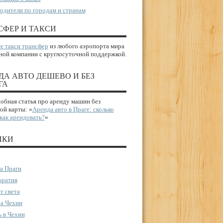
одители по городам и странам
СФЕР И ТАКСИ
е такси трансфер
из любого аэропорта мира
ной компании с круглосуточной поддержкой.
ДА АВТО ДЕШЕВО И БЕЗ
ГА
бная статья про аренду машин без
ой карты: «
Аренда авто в Праге: сколько
 как арендовать?
«
ИКИ
а Праги
ратия
г света
а Чехии
 в Чехии