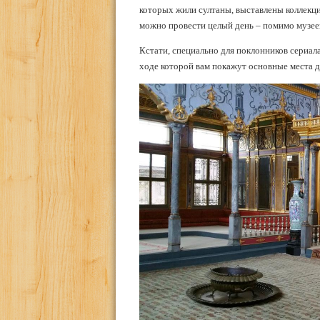
которых жили султаны, выставлены коллекци
можно провести целый день – помимо музеев 
Кстати, специально для поклонников сериала
ходе которой вам покажут основные места де