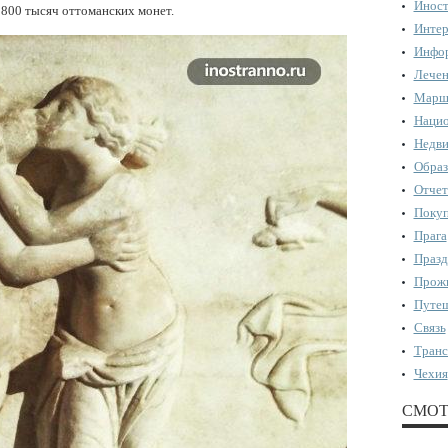
Иност
 800 тысяч оттоманских монет.
Интер
Инфор
Лечен
Марш
Нацио
Недви
Образ
Отчет
Поку
Прага
Празд
Прожи
Путеш
Связь
Транс
Чехия
СМОТ