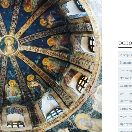
ОСНО
Австрия
Испани
Таиланд
Фотоот
архитек
достопр
достопр
замки ч
отдых л
прогулк
рождес