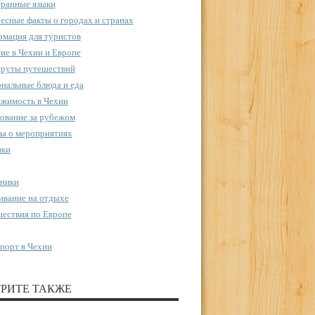
ранные языки
есные факты о городах и странах
мация для туристов
ие в Чехии и Европе
руты путешествий
нальные блюда и еда
жимость в Чехии
ование за рубежом
ы о мероприятиях
пки
ники
вание на отдыхе
ествия по Европе
порт в Чехии
РИТЕ ТАКЖЕ