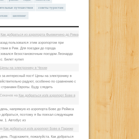
ятельные путешествия
советы туристам
чехии
шоппинг
а
Как добраться из аэропорта Фьюмичино до Рима
азад пользовался этим аэропортом при
твии в Рим. Для поездки до города
зовался безостановочным поездом Леонардо
с. Билет купил
Цены на электронику в Чехии
 за интересный пост! Цены на электронику в
ействительно радуют, особенно по сравнению с
 странами Европы. Буду следить
Секачев
на
Как добраться из/в аэропорт Бове в
день, напрямую из аэропорта Бове до Реймса
е добраться, поэтому я бы поехал следующим
м. 1. Автобус из
на
Как добраться из/в аэропорт Бове в Париже
день. Подскажите, пожалуйста. Как добраться