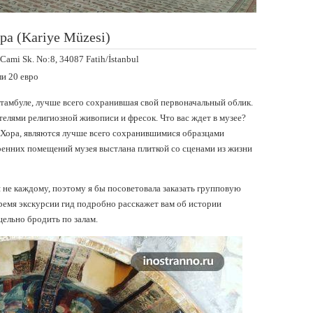
а (Kariye Müzesi)
 Cami Sk. No:8, 34087 Fatih/İstanbul
ли 20 евро
тамбуле, лучше всего сохранившая свой первоначальный облик.
лями религиозной живописи и фресок. Что вас ждет в музее?
 Хора, являются лучше всего сохранившимися образцами
ренних помещений музея выстлана плиткой со сценами из жизни
не каждому, поэтому я бы посоветовала заказать групповую
время экскурсии гид подробно расскажет вам об истории
цельно бродить по залам.