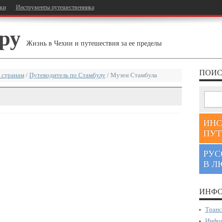
тки
Инструменты путешественника
ру
Жизнь в Чехии и путешествия за ее пределы
ПОИС
 странам
/
Путеводитель по Стамбулу
/
Музеи Стамбула
ИНС
ПУТ
РУС
В Л
ИНФО
Транс
Инфор