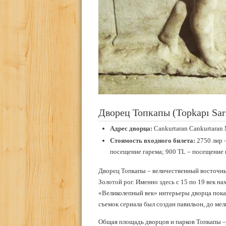
Дворец Топкапы (Topkapı Sar
Адрес дворца:
Cankurtaran Cankurtaran M
Стоимость входного билета:
2750 лир 
посещение гарема; 900 TL – посещение 
Дворец Топкапы – величественный восточны
Золотой рог. Именно здесь с 15 по 19 век н
«Великолепный век» интерьеры дворца покаж
съемок сериала был создан павильон, до м
Общая площадь дворцов и парков Топкапы – б