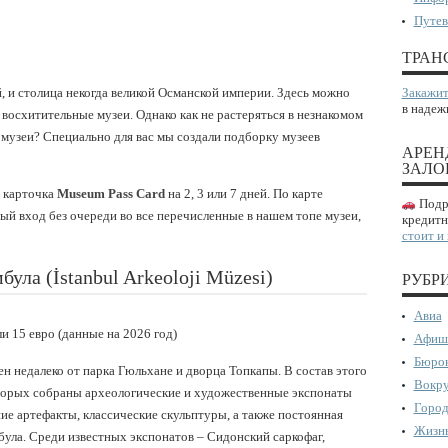
Путев
ТРАН
, и столица некогда великой Османской империи. Здесь можно
Закажит
в надеж
 восхитительные музеи. Однако как не растеряться в незнакомом
 музеи? Специально для вас мы создали подборку музеев
АРЕН
ЗАЛО
я карточка
Museum Pass Card
на 2, 3 или 7 дней. По карте
Подро
ый вход без очереди во все перечисленные в нашем топе музеи,
кредитн
стоит и
ула (İstanbul Arkeoloji Müzesi)
РУБР
Авиа
ли 15 евро (данные на 2026 год)
Афиш
Бюрок
 недалеко от парка Гюльхане и дворца Топкапы. В состав этого
Вокру
оторых собраны археологические и художественные экспонаты
Город
ие артефакты, классические скульптуры, а также постоянная
Жизнь
ула. Среди известных экспонатов – Сидонский саркофаг,