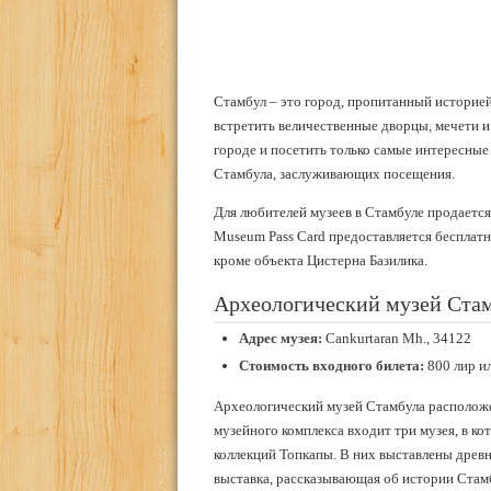
Стамбул – это город, пропитанный историей
встретить величественные дворцы, мечети и
городе и посетить только самые интересные
Стамбула, заслуживающих посещения.
Для любителей музеев в Стамбуле продаетс
Museum Pass Card предоставляется бесплатн
кроме объекта Цистерна Базилика.
Археологический музей Стамб
Адрес музея:
Cankurtaran Mh., 34122
Стоимость входного билета:
800 лир и
Археологический музей Стамбула расположен
музейного комплекса входит три музея, в к
коллекций Топкапы. В них выставлены древн
выставка, рассказывающая об истории Стамб