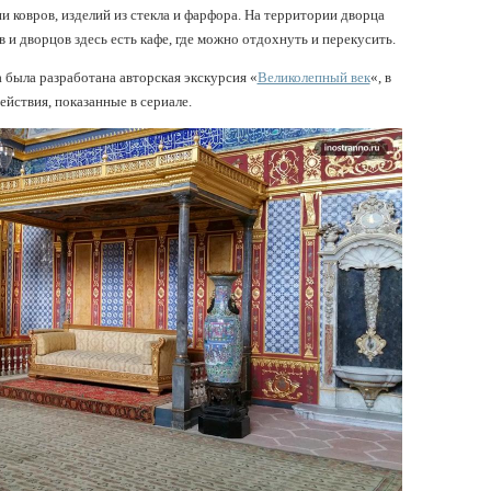
и ковров, изделий из стекла и фарфора. На территории дворца
и дворцов здесь есть кафе, где можно отдохнуть и перекусить.
 была разработана авторская экскурсия «
Великолепный век
«, в
йствия, показанные в сериале.