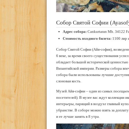
Собор Святой Софии (Ayasof
Адрес собора:
Cankurtaran Mh. 34122 Fa
Стоимость входного билета:
1100 лир 
Собор Святой Софии (Айя-софия), возведен
6 веке, за время своего существования усп
обладает большой исторической ценностью 
Византийской империи. Размеры собора впеч
собора были использованы лучшие доступные
слоновая кость.
Музей Айя-софии – один из самых посещаем
посетителей). В музее вас ждут коллекции и
интерьеры, парящий в воздухе главный купо
убранстве. В соборе можно взять за доплату
и ее лучше занять в 8 утра.