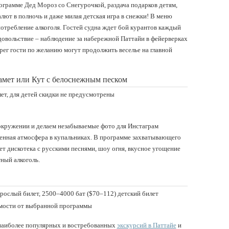
рограмме Дед Мороз со Снегурочкой, раздача подарков детям,
лют в полночь и даже милая детская игра в снежки! В меню
отребление алкоголя. Гостей судна ждет бой курантов каждый
довольствие – наблюдение за набережной Паттайи в фейерверках
рег гости по желанию могут продолжить веселье на главной
амет или Кут с белоснежным песком
лет, для детей скидки не предусмотрены
 окружении и делаем незабываемые фото для Инстаграм
ленная атмосфера в купальниках. В программе захватывающего
ет дискотека с русскими песнями, шоу огня, вкусное угощение
ный алкоголь.
зрослый билет, 2500–4000 бат ($70–112) детский билет
симости от выбранной программы
 наиболее популярных и востребованных
экскурсий в Паттайе
и