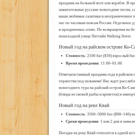
праздник на большой яхте или корабле. В п
зажигательные русские новогодние песни, са
наши любимые салатики и неограниченное п
час по часовым поясам России. Отдельное у
и праздничных огнях. По возвращении на бе
пешеходной улице Паттайи Walking Street.
Новый год на райском острове Ко-С
Стоимость
: 2100 бат ($59) взрослый би
Время проведения
: 11:00–01:00
Отмечаем главный праздник года в райском
торжества под пальмами! Вас ждет расслаб
новогоднего тура на райский остров Ко-Сам
(блюда из свежей рыбы и креветок) и импорт
Новый год на реке Квай
Стоимость
: 3500–5000 бат ($98–140) в
Сроки проведения
: 1 или 2 дня в зави
Поездка на реку Квай относится к одной из