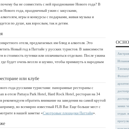
к почему бы не совместить с ней празднование Нового года? В
и Нового года, праздничный ужин с закусками,
алкоголем, игры и конкурсы с подарками, живая музыка и
дется по душе, как взрослым, так и детям.
ля
ОСНО
онкретного отеля, предлагаемых им блюд и алкоголя. Это
етить Новый год в Паттайе у русских туристов. В зависимости
Австрия
н в стоимость путевки или оплачиваться отдельно. После ужина
Испани
, где будет очень весело и шумно, чтобы примкнуть к народным
Таиланд
Фотоот
ресторане или клубе
архитек
вого года русскими туристами: панорамные рестораны с
достопр
n в отеле Pattaya Park Hotel, Hard Rock Hotel, ресторан на 34
достопр
ов рекомендуем обратить внимание на заведения на самой крутой
замки ч
например, во всемирно известный FLB Bar. Еще больше мест с
мотрите в нашей заметке «
Смотровые площадки Паттайи
».
отдых л
прогулк
яже
рождес