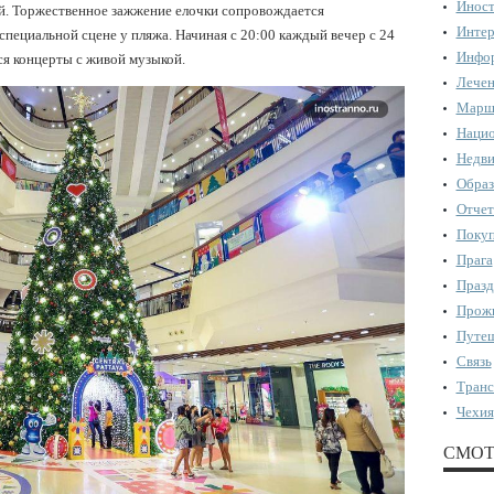
Иност
. Торжественное зажжение елочки сопровождается
Интер
пециальной сцене у пляжа. Начиная с 20:00 каждый вечер с 24
Инфор
ся концерты с живой музыкой.
Лечен
Марш
Нацио
Недви
Образ
Отчет
Поку
Прага
Празд
Прожи
Путеш
Связь
Транс
Чехия
СМОТ