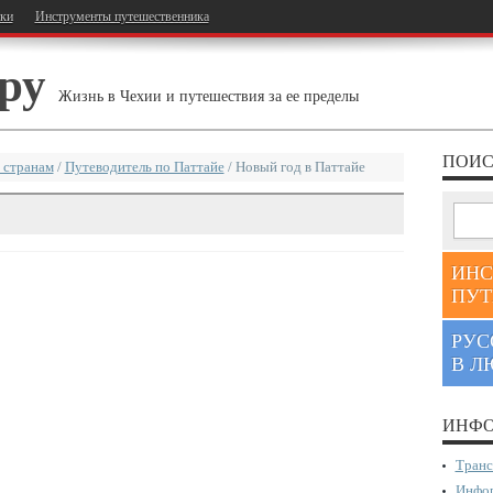
тки
Инструменты путешественника
ру
Жизнь в Чехии и путешествия за ее пределы
ПОИС
 странам
/
Путеводитель по Паттайе
/
Новый год в Паттайе
ИНС
ПУТ
РУС
В Л
ИНФО
Транс
Инфор