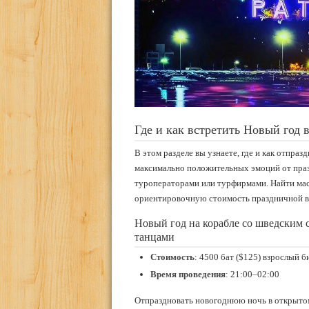
Где и как встретить Новый год 
В этом разделе вы узнаете, где и как отпраз
максимально положительных эмоций от праз
туроператорами или турфирмами. Найти мас
ориентировочную стоимость праздничной ве
Новый год на корабле со шведским 
танцами
Стоимость
: 4500 бат ($125) взрослый б
Время проведения
: 21:00–02:00
Отпраздновать новогоднюю ночь в открытом