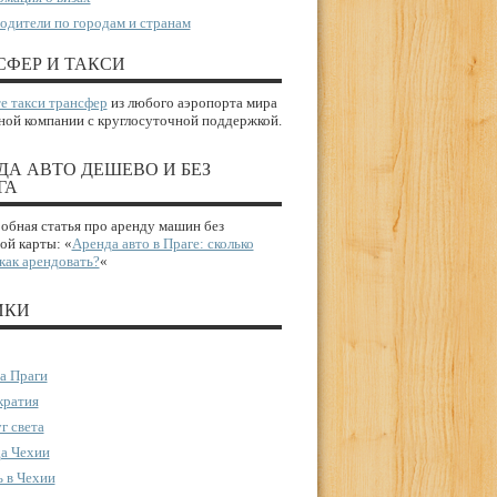
одители по городам и странам
СФЕР И ТАКСИ
е такси трансфер
из любого аэропорта мира
ной компании с круглосуточной поддержкой.
ДА АВТО ДЕШЕВО И БЕЗ
ГА
бная статья про аренду машин без
ой карты: «
Аренда авто в Праге: сколько
 как арендовать?
«
ИКИ
а Праги
ратия
г света
а Чехии
 в Чехии