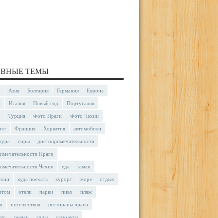
ВНЫЕ ТЕМЫ
Азия
Болгария
Германия
Европа
я
Италия
Новый год
Португалия
Турция
Фото Праги
Фото Чехии
чет
Франция
Хорватия
автомобили
тура
горы
достопримечательности
имечательности Праги
имечательности Чехии
еда
замки
ехии
куда поехать
курорт
море
отдых
етом
отели
парки
пиво
пляж
и
путешествия
рестораны праги
тво
рынки
сады
самолеты