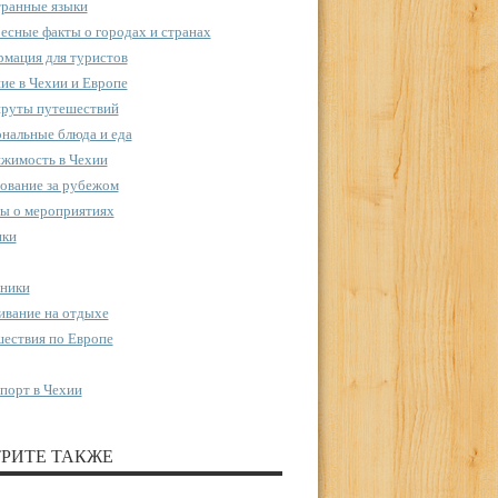
ранные языки
есные факты о городах и странах
мация для туристов
ие в Чехии и Европе
руты путешествий
нальные блюда и еда
жимость в Чехии
ование за рубежом
ы о мероприятиях
пки
ники
вание на отдыхе
ествия по Европе
порт в Чехии
РИТЕ ТАКЖЕ