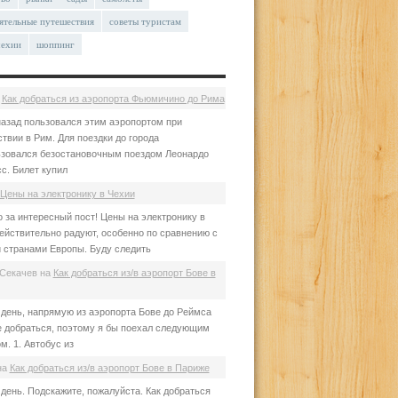
ятельные путешествия
советы туристам
чехии
шоппинг
а
Как добраться из аэропорта Фьюмичино до Рима
азад пользовался этим аэропортом при
твии в Рим. Для поездки до города
зовался безостановочным поездом Леонардо
с. Билет купил
Цены на электронику в Чехии
 за интересный пост! Цены на электронику в
ействительно радуют, особенно по сравнению с
 странами Европы. Буду следить
Секачев
на
Как добраться из/в аэропорт Бове в
день, напрямую из аэропорта Бове до Реймса
е добраться, поэтому я бы поехал следующим
м. 1. Автобус из
на
Как добраться из/в аэропорт Бове в Париже
день. Подскажите, пожалуйста. Как добраться