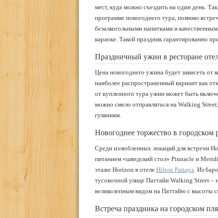
мест, куда можно съездить на один день. Та
программе новогоднего тура, помимо встреч
безалкогольными напитками и качественным 
караоке. Такой праздник гарантированно при
Праздничный ужин в ресторане оте
Цена новогоднего ужина будет зависеть от к
наиболее распространенный вариант как отм
от купленного тура ужин может быть включе
можно смело отправляться на Walking Street
гуляниям.
Новогоднее торжество в городском 
Среди излюбленных локаций для встречи Но
питанием «шведский стол» Pinnacle и Meridia
этаже Horizon в отеле
Hilton Pattaya
. Из бар
тусовочной улице Паттайи Walking Street – 
великолепным видом на Паттайю с высоты с
Встреча праздника на городском пл