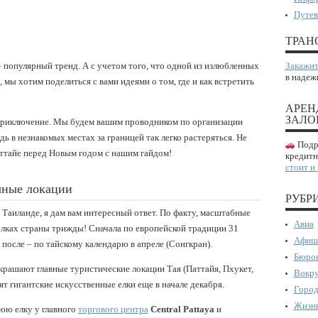
Путев
ТРАН
– популярный тренд. А с учетом того, что одной из излюбленных
Закажит
в надеж
 мы хотим поделиться с вами идеями о том, где и как встретить
АРЕН
ЗАЛО
е приключение. Мы будем вашим проводником по организации
ь в незнакомых местах за границей так легко растеряться. Не
Подро
ттайе перед Новым годом с нашим гайдом!
кредитн
стоит и
чные локации
РУБР
 Таиланде, я дам вам интересный ответ. По факту, масштабные
Авиа
олках страны трижды! Сначала по европейской традиции 31
Афиш
 после – по тайскому календарю в апреле (Сонгкран).
Бюрок
рашают главные туристические локации Тая (Паттайя, Пхукет,
Вокру
т гигантские искусственные елки еще в начале декабря.
Город
Жизнь
юю елку у главного
торгового центра
Central Pattaya
и