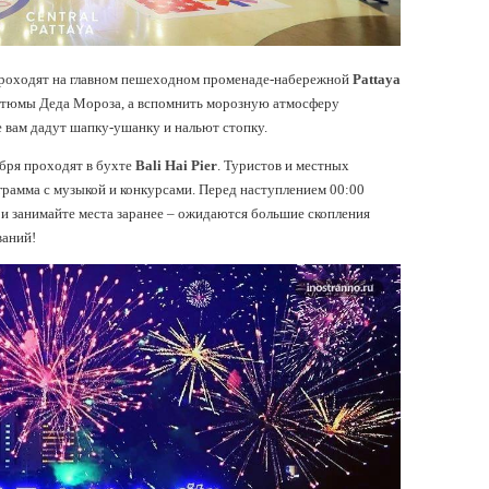
проходят на главном пешеходном променаде-набережной
Pattaya
стюмы Деда Мороза, а вспомнить морозную атмосферу
де вам дадут шапку-ушанку и нальют стопку.
бря проходят в бухте
Bali
Hai
Pier
. Туристов и местных
рамма с музыкой и конкурсами. Перед наступлением 00:00
и занимайте места заранее – ожидаются большие скопления
ваний!