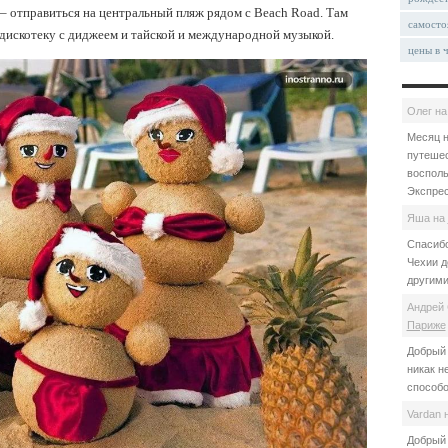
– отправиться на центральный пляж рядом с Beach Road. Там
самосто
дискотеку с диджеем и тайской и международной музыкой.
цены в 
Олег
н
Месяц н
путешес
восполь
Экспрес
Яша
на
Спасибо
Чехии д
другими
Андрей 
Париже
Добрый 
никак н
способо
Vardan
Добрый 