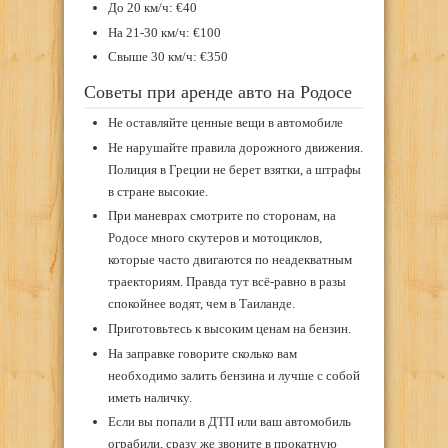
До 20 км/ч: €40
На 21-30 км/ч: €100
Свыше 30 км/ч: €350
Советы при аренде авто на Родосе
Не оставляйте ценные вещи в автомобиле
Не нарушайте правила дорожного движения.
Полиция в Греции не берет взятки, а штрафы
в стране высокие.
При маневрах смотрите по сторонам, на
Родосе много скутеров и мотоциклов,
которые часто двигаются по неадекватным
траекториям. Правда тут всё-равно в разы
спокойнее водят, чем в Таиланде.
Приготовьтесь к высоким ценам на бензин.
На заправке говорите сколько вам
необходимо залить бензина и лучше с собой
иметь наличку.
Если вы попали в ДТП или ваш автомобиль
ограбили, сразу же звоните в прокатную