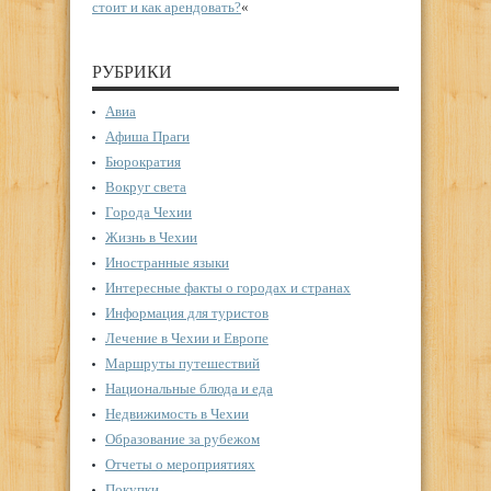
стоит и как арендовать?
«
РУБРИКИ
Авиа
Афиша Праги
Бюрократия
Вокруг света
Города Чехии
Жизнь в Чехии
Иностранные языки
Интересные факты о городах и странах
Информация для туристов
Лечение в Чехии и Европе
Маршруты путешествий
Национальные блюда и еда
Недвижимость в Чехии
Образование за рубежом
Отчеты о мероприятиях
Покупки