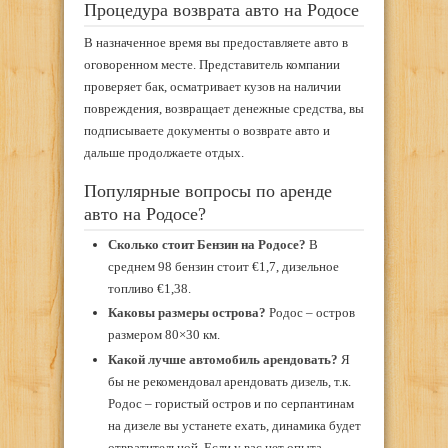
Процедура возврата авто на Родосе
В назначенное время вы предоставляете авто в
оговоренном месте. Представитель компании
проверяет бак, осматривает кузов на наличии
повреждения, возвращает денежные средства, вы
подписываете документы о возврате авто и
дальше продолжаете отдых.
Популярные вопросы по аренде
авто на Родосе?
Сколько стоит Бензин на Родосе?
В
среднем 98 бензин стоит €1,7, дизельное
топливо €1,38.
Каковы размеры острова?
Родос – остров
размером 80×30 км.
Какой лучше автомобиль арендовать?
Я
бы не рекомендовал арендовать дизель, т.к.
Родос – гористый остров и по серпантинам
на дизеле вы устанете ехать, динамика будет
отвратительной. Если у вас нет опыта