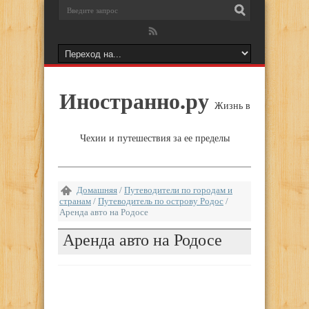
Иностранно.ру
Жизнь в
Чехии и путешествия за ее пределы
Домашняя
/
Путеводители по городам и
странам
/
Путеводитель по острову Родос
/
Аренда авто на Родосе
Аренда авто на Родосе