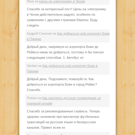
Яша
на
Цены на электронику в Чехии
Спасибо за интересный пост! Цены на электронику
в Чехии действительно радуют, особенно по
сравнению с другими странами Европы. Буду
следить
Андрей Секачев
на
Как добраться из/в аэропорт Бове
в Париже
Добрый день, напрямую из аэропорта Бове до
Реймса никак не добраться, поэтому я бы поехал
следующим способом. 1. Автобус из
Vardan
на
Как добраться из/в аэропорт Бове в
Париже
Добрый день. Подскажите, пожалуйста. Как
добраться из аэропорта Бове в город Реймс?
Спасибо.
Роман
на
Как смотреть русское телевидение за
границей онлайн
Спасибо за рекомендованные сервисы. Теперь
здорово экономлю при просмотре футбольных
трансляций на русском языке и белорусских
каналов. Привет всем из