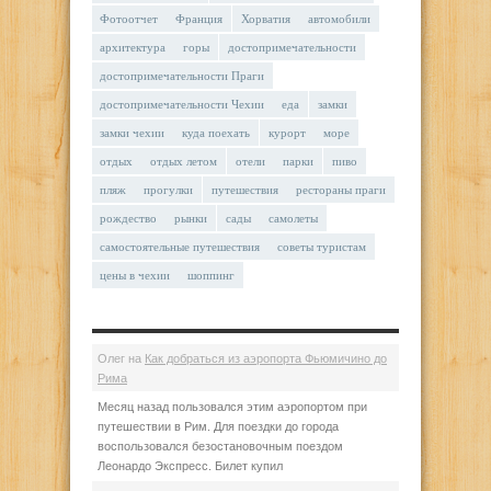
Фотоотчет
Франция
Хорватия
автомобили
архитектура
горы
достопримечательности
достопримечательности Праги
достопримечательности Чехии
еда
замки
замки чехии
куда поехать
курорт
море
отдых
отдых летом
отели
парки
пиво
пляж
прогулки
путешествия
рестораны праги
рождество
рынки
сады
самолеты
самостоятельные путешествия
советы туристам
цены в чехии
шоппинг
Олег
на
Как добраться из аэропорта Фьюмичино до
Рима
Месяц назад пользовался этим аэропортом при
путешествии в Рим. Для поездки до города
воспользовался безостановочным поездом
Леонардо Экспресс. Билет купил