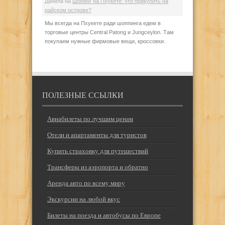
Данила
на
Шопинг на Пхукете: что прикупить на
райском острове?
Мы всегда на Пхукете ради шоппинга едем в
торговые центры Central Patong и Jungceylon. Там
покупаем нужные фирмовые вещи, кроссовки.
ПОЛЕЗНЫЕ ССЫЛКИ
Авиабилеты по лучшим ценам
Отели и апартаменты для туристов
Купить страховку для путешествий
Трансферы из аэропорта и обратно
Аренда авто по всему миру
Экскурсии на любой вкус
Билеты на поезда и автобусы по Европе