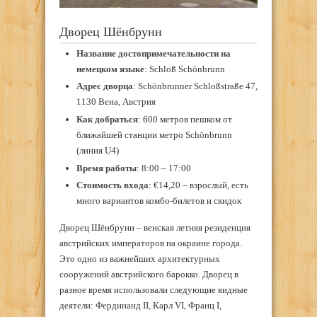
Дворец Шёнбрунн
Название достопримечательности на
немецком языке
: Schloß Schönbrunn
Адрес дворца
: Schönbrunner Schloßstraße 47,
1130 Вена, Австрия
Как добраться
: 600 метров пешком от
ближайшей станции метро Schönbrunn
(линия U4)
Время работы
: 8:00 – 17:00
Стоимость входа
: €14,20 – взрослый, есть
много вариантов комбо-билетов и скидок
Дворец Шёнбрунн – венская летняя резиденция
австрийских императоров на окраине города.
Это одно из важнейших архитектурных
сооружений австрийского барокко. Дворец в
разное время использовали следующие видные
деятели: Фердинанд II, Карл VI, Франц I,