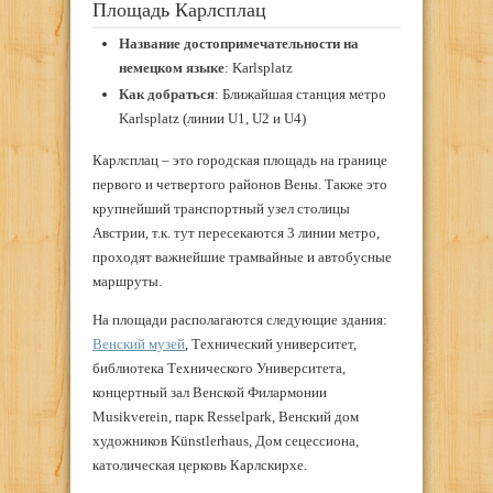
Площадь Карлсплац
Название достопримечательности на
немецком языке
: Karlsplatz
Как добраться
: Ближайшая станция метро
Karlsplatz (линии U1, U2 и U4)
Карлсплац – это городская площадь на границе
первого и четвертого районов Вены. Также это
крупнейший транспортный узел столицы
Австрии, т.к. тут пересекаются 3 линии метро,
проходят важнейшие трамвайные и автобусные
маршруты.
На площади располагаются следующие здания:
Венский музей
, Технический университет,
библиотека Технического Университета,
концертный зал Венской Филармонии
Musikverein, парк Resselpark, Венский дом
художников Künstlerhaus, Дом сецессиона,
католическая церковь Карлскирхе.