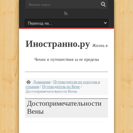
Иностранно.ру
Жизнь в
Чехии и путешествия за ее пределы
Домашняя
/
Путеводители по городам и
странам
/
Путеводитель по Вене
/
Достопримечательности Вены
Достопримечательности
Вены