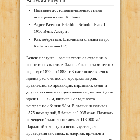
Венская Ратуша
Название достопримечательности на
немецком языке
: Rathaus
Адрес Ратуши
: Friedrich-Schmidt-Platz 1,
1010 Вена, Австрия
Как добраться
: Ближайшая станция метро
Rathaus (линия U2)
Венская ратуша – величественное строение в
неоготическом стиле. Здание было воздвигнуто в
период с 1872 по 1883 гг.В настоящее время в
здании располагаются городская мэрия,
правительство провинции, парламент, сенат и
другие важные муниципальные ведомства. Длина
здания — 152 м, ширина 127 м, высота
центральной башни 98 м. В здании находится
1575 помещений, 5 башен и 2 035 окон. Площадь
помещений здания составляет 113 000 м2.
Парадный зал ратуши используется для
проведения выставок, концертов, приемов и