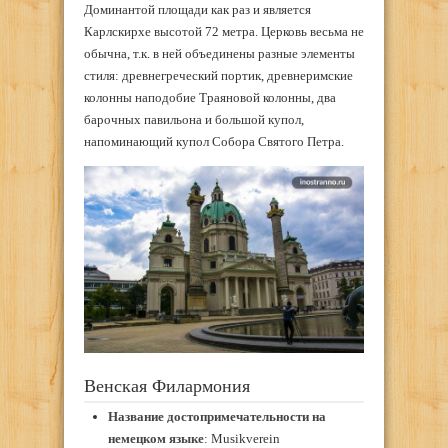
Доминантой площади как раз и является
Карлскирхе высотой 72 метра. Церковь весьма не
обычна, т.к. в ней объединены разные элементы
стиля: древнегреческий портик, древнеримские
колонны наподобие Траяновой колонны, два
барочных павильона и большой купол,
напоминающий купол Собора Святого Петра.
Венская Филармония
Название достопримечательности на
немецком языке
: Musikverein