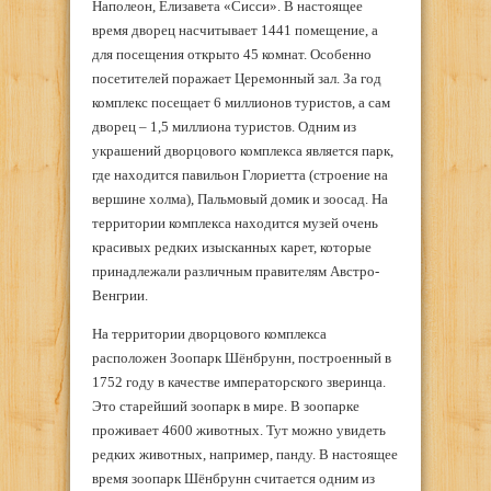
Наполеон, Елизавета «Сисси». В настоящее
время дворец насчитывает 1441 помещение, а
для посещения открыто 45 комнат. Особенно
посетителей поражает Церемонный зал. За год
комплекс посещает 6 миллионов туристов, а сам
дворец – 1,5 миллиона туристов. Одним из
украшений дворцового комплекса является парк,
где находится павильон Глориетта (строение на
вершине холма), Пальмовый домик и зоосад. На
территории комплекса находится музей очень
красивых редких изысканных карет, которые
принадлежали различным правителям Австро-
Венгрии.
На территории дворцового комплекса
расположен Зоопарк Шёнбрунн, построенный в
1752 году в качестве императорского зверинца.
Это старейший зоопарк в мире. В зоопарке
проживает 4600 животных. Тут можно увидеть
редких животных, например, панду. В настоящее
время зоопарк Шёнбрунн считается одним из