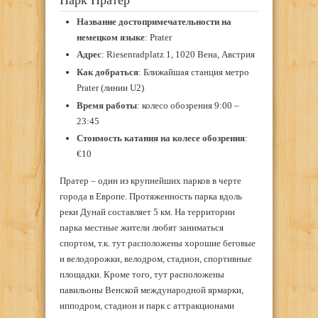
Название достопримечательности на
немецком языке
: Prater
Адрес
: Riesenradplatz 1, 1020 Вена, Австрия
Как добраться
: Ближайшая станция метро
Prater (линии U2)
Время работы
: колесо обозрения 9:00 –
23:45
Стоимость катания на колесе обозрения
:
€10
Пратер – один из крупнейших парков в черте
города в Европе. Протяженность парка вдоль
реки Дунай составляет 5 км. На территории
парка местные жители любят заниматься
спортом, т.к. тут расположены хорошие беговые
и велодорожки, велодром, стадион, спортивные
площадки. Кроме того, тут расположены
павильоны Венской международной ярмарки,
ипподром, стадион и парк с аттракционами