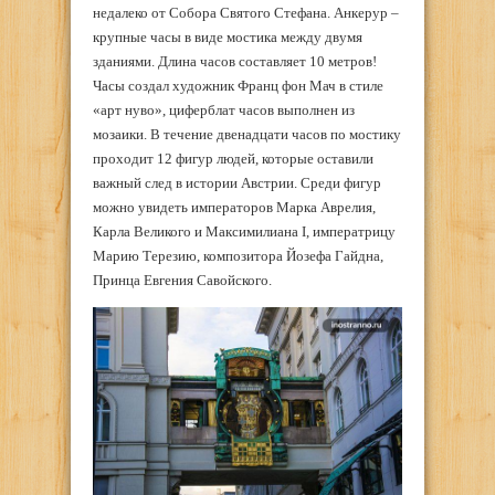
недалеко от Собора Святого Стефана. Анкерур –
крупные часы в виде мостика между двумя
зданиями. Длина часов составляет 10 метров!
Часы создал художник Франц фон Мач в стиле
«арт нуво», циферблат часов выполнен из
мозаики. В течение двенадцати часов по мостику
проходит 12 фигур людей, которые оставили
важный след в истории Австрии. Среди фигур
можно увидеть императоров Марка Аврелия,
Карла Великого и Максимилиана I, императрицу
Марию Терезию, композитора Йозефа Гайдна,
Принца Евгения Савойского.