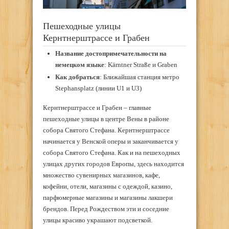
Пешеходные улицы
Кернтнерштрассе и Грабен
Название достопримечательности на
немецком языке
: Kärntner Straße и Graben
Как добраться
: Ближайшая станция метро
Stephansplatz (линии U1 и U3)
Кернтнерштрассе и Грабен – главные
пешеходные улицы в центре Вены в районе
собора Святого Стефана. Кернтнерштрассе
начинается у Венской оперы и заканчивается у
собора Святого Стефана. Как и на пешеходных
улицах других городов Европы, здесь находится
множество сувенирных магазинов, кафе,
кофейни, отели, магазины с одеждой, казино,
парфюмерные магазины и магазины лакшери
брендов. Перед Рождеством эти и соседние
улицы красиво украшают подсветкой.