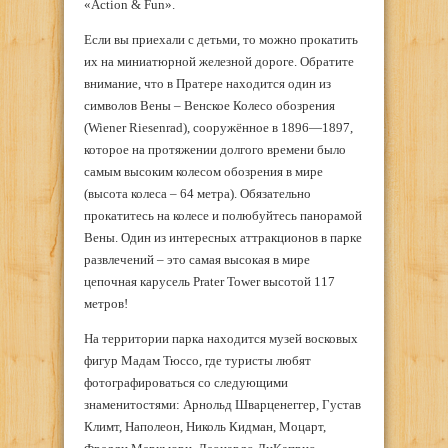
«Action & Fun».
Если вы приехали с детьми, то можно прокатить
их на миниатюрной железной дороге. Обратите
внимание, что в Пратере находится один из
символов Вены – Венское Колесо обозрения
(Wiener Riesenrad), сооружённое в 1896—1897,
которое на протяжении долгого времени было
самым высоким колесом обозрения в мире
(высота колеса – 64 метра). Обязательно
прокатитесь на колесе и полюбуйтесь панорамой
Вены. Один из интересных аттракционов в парке
развлечений – это самая высокая в мире
цепочная карусель Prater Tower высотой 117
метров!
На территории парка находится музей восковых
фигур Мадам Тюссо, где туристы любят
фотографироваться со следующими
знаменитостями: Арнольд Шварценеггер, Густав
Климт, Наполеон, Николь Кидман, Моцарт,