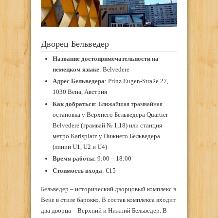
Дворец Бельведер
Название достопримечательности на
немецком языке
: Belvedere
Адрес Бельведера
: Prinz Eugen-Straße 27,
1030 Вена, Австрия
Как добраться
: Ближайшая трамвайная
остановка у Верхнего Бельведера Quartier
Belvedere (трамвай № 1,18) или станция
метро Karlsplatz у Нижнего Бельведера
(линии U1, U2 и U4)
Время работы
: 9:00 – 18:00
Стоимость входа
: €15
Бельведер – исторический дворцовый комплекс в
Вене в стиле барокко. В состав комплекса входит
два дворца – Верхний и Нижний Бельведер. В