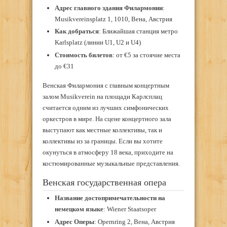
Адрес главного здания Филармонии
:
Musikvereinsplatz 1, 1010, Вена, Австрия
Как добраться
: Ближайшая станция метро
Karlsplatz (линии U1, U2 и U4)
Стоимость билетов
: от €5 за стоячие места
до €31
Венская Филармония с главным концертным
залом Musikverein на площади Карлсплац
считается одним из лучших симфонических
оркестров в мире. На сцене концертного зала
выступают как местные коллективы, так и
коллективы из за границы. Если вы хотите
окунуться в атмосферу 18 века, приходите на
костюмированные музыкальные представления.
Венская государственная опера
Название достопримечательности на
немецком языке
: Wiener Staatsoper
Адрес Оперы
: Opernring 2, Вена, Австрия