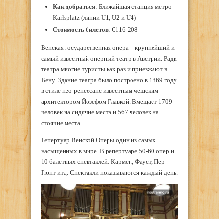
Как добраться
: Ближайшая станция метро
Karlsplatz (линии U1, U2 и U4)
Стоимость билетов
: €116-208
Венская государственная опера – крупнейший и
самый известный оперный театр в Австрии. Ради
театра многие туристы как раз и приезжают в
Вену. Здание театра было построено в 1869 году
в стиле нео-ренессанс известным чешским
архитектором Йозефом Главкой. Вмещает 1709
человек на сидячие места и 567 человек на
стоячие места.
Репертуар Венской Оперы один из самых
насыщенных в мире. В репертуаре 50-60 опер и
10 балетных спектаклей: Кармен, Фауст, Пер
Гюнт итд. Спектакли показываются каждый день.