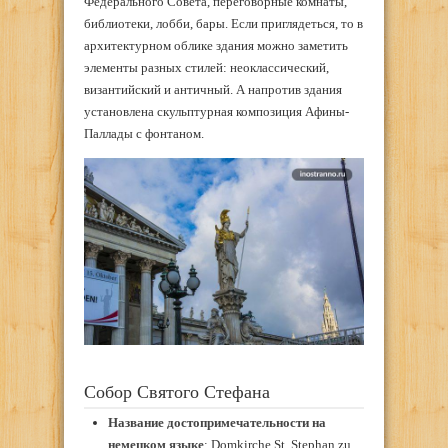
Федерального Совета, переговорные комнаты,
библиотеки, лобби, бары. Если приглядеться, то в
архитектурном облике здания можно заметить
элементы разных стилей: неоклассический,
византийский и античный. А напротив здания
установлена скульптурная композиция Афины-
Паллады с фонтаном.
Собор Святого Стефана
Название достопримечательности на
немецком языке
: Domkirche St. Stephan zu