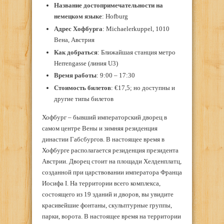
Название достопримечательности на
немецком языке
: Hofburg
Адрес Хофбурга
: Michaelerkuppel, 1010
Вена, Австрия
Как добраться
: Ближайшая станция метро
Herrengasse (линия U3)
Время работы
: 9:00 – 17:30
Стоимость билетов
: €17,5; но доступны и
другие типы билетов
Хофбург – бывший императорский дворец в
самом центре Вены и зимняя резиденция
династии Габсбургов. В настоящее время в
Хофбурге располагается резиденция президента
Австрии. Дворец стоит на площади Хелденплатц,
созданной при царствовании императора Франца
Иосифа I. На территории всего комплекса,
состоящего из 19 зданий и дворов, вы увидите
красивейшие фонтаны, скульптурные группы,
парки, ворота. В настоящее время на территории