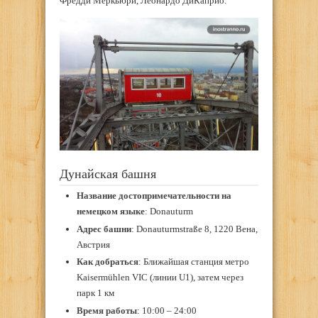
Фредди Меркьюри, Леонардо ДиКаприо.
Дунайская башня
Название достопримечательности на
немецком языке
: Donauturm
Адрес башни
: Donauturmstraße 8, 1220 Вена,
Австрия
Как добраться
: Ближайшая станция метро
Kaisermühlen VIC (линии U1), затем через
парк 1 км
Время работы
: 10:00 – 24:00