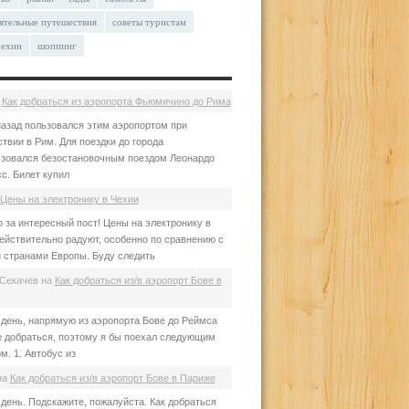
ятельные путешествия
советы туристам
чехии
шоппинг
а
Как добраться из аэропорта Фьюмичино до Рима
азад пользовался этим аэропортом при
твии в Рим. Для поездки до города
зовался безостановочным поездом Леонардо
с. Билет купил
Цены на электронику в Чехии
 за интересный пост! Цены на электронику в
ействительно радуют, особенно по сравнению с
 странами Европы. Буду следить
Секачев
на
Как добраться из/в аэропорт Бове в
день, напрямую из аэропорта Бове до Реймса
е добраться, поэтому я бы поехал следующим
м. 1. Автобус из
на
Как добраться из/в аэропорт Бове в Париже
день. Подскажите, пожалуйста. Как добраться