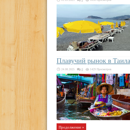
Плавучий рынок в Таил
24.08.2025
0
1429 Просмотров
Продолжение »