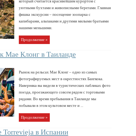
который считается красивейшим курортом с
уютными бухтами и живописными берегами. Главная
фишка экскурсии – посещение зоопарка с
капибарами, альпаками и другими милыми братьями
нашими меньшими.
Продолжение »
 Мае Клонг в Таиланде
Рынок на рельсах Мае Клонг – одно из самых
фотографируемых мест в окрестностях Бангкока.
Наверняка вы видели в туристических пабликах фото
поезда, проезжающего совсем рядом с торговыми
рядами. Во время пребывания в Таиланде мы
побывали в этом культовом месте и ...
Продолжение »
e Torrevieja в Испании