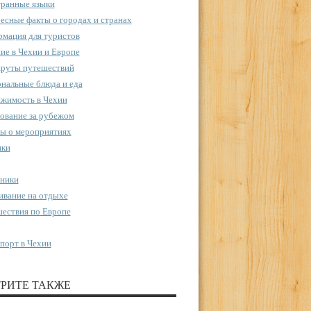
ранные языки
есные факты о городах и странах
мация для туристов
ие в Чехии и Европе
руты путешествий
нальные блюда и еда
жимость в Чехии
ование за рубежом
ы о мероприятиях
пки
ники
вание на отдыхе
ествия по Европе
порт в Чехии
РИТЕ ТАКЖЕ