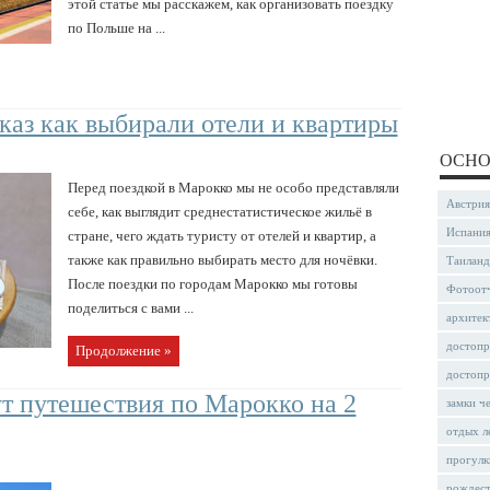
этой статье мы расскажем, как организовать поездку
по Польше на ...
каз как выбирали отели и квартиры
ОСНО
Перед поездкой в Марокко мы не особо представляли
Австрия
себе, как выглядит среднестатистическое жильё в
Испани
стране, чего ждать туристу от отелей и квартир, а
также как правильно выбирать место для ночёвки.
Таиланд
После поездки по городам Марокко мы готовы
Фотоот
поделиться с вами ...
архитек
достопр
Продолжение »
достопр
т путешествия по Марокко на 2
замки ч
отдых л
прогулк
рождес