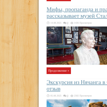
Мифы, пропаганда и пра
рассказывает музей Ста
14.08.2025
0
1436 Просмотров
Продолжение »
Экскурсия из Нячанга в
отзыв
05.08.2025
0
2582 Просмотров