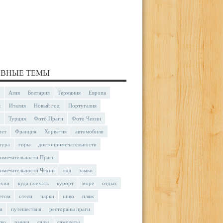
ВНЫЕ ТЕМЫ
Азия
Болгария
Германия
Европа
я
Италия
Новый год
Португалия
Турция
Фото Праги
Фото Чехии
чет
Франция
Хорватия
автомобили
тура
горы
достопримечательности
имечательности Праги
имечательности Чехии
еда
замки
ехии
куда поехать
курорт
море
отдых
етом
отели
парки
пиво
пляж
и
путешествия
рестораны праги
тво
рынки
сады
самолеты