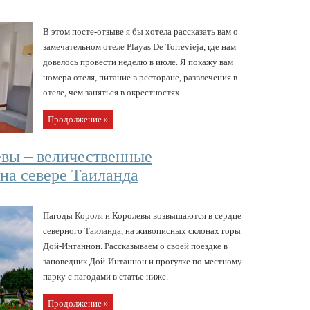
В этом посте-отзыве я бы хотела рассказать вам о
замечательном отеле Playas De Torrevieja, где нам
довелось провести неделю в июле. Я покажу вам
номера отеля, питание в ресторане, развлечения в
отеле, чем заняться в окрестностях.
Продолжение »
евы – величественные
на севере Таиланда
Пагоды Короля и Королевы возвышаются в сердце
северного Таиланда, на живописных склонах горы
Дой-Интаннон. Рассказываем о своей поездке в
заповедник Дой-Интаннон и прогулке по местному
парку с пагодами в статье ниже.
Продолжение »