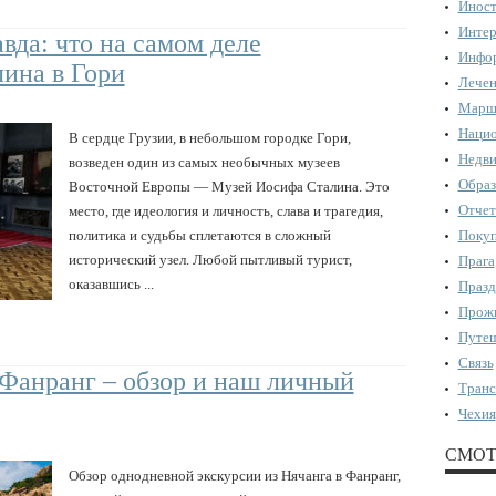
Иност
Интер
вда: что на самом деле
Инфор
лина в Гори
Лечен
Марш
Нацио
В сердце Грузии, в небольшом городке Гори,
Недви
возведен один из самых необычных музеев
Образ
Восточной Европы — Музей Иосифа Сталина. Это
Отчет
место, где идеология и личность, слава и трагедия,
политика и судьбы сплетаются в сложный
Поку
исторический узел. Любой пытливый турист,
Прага
оказавшись ...
Празд
Прожи
Путеш
Связь
 Фанранг – обзор и наш личный
Транс
Чехия
СМОТ
Обзор однодневной экскурсии из Нячанга в Фанранг,