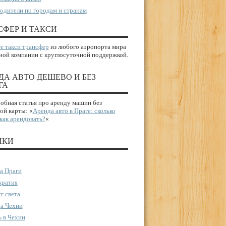
одители по городам и странам
СФЕР И ТАКСИ
е такси трансфер
из любого аэропорта мира
ной компании с круглосуточной поддержкой.
ДА АВТО ДЕШЕВО И БЕЗ
ГА
бная статья про аренду машин без
ой карты: «
Аренда авто в Праге: сколько
 как арендовать?
«
ИКИ
а Праги
ратия
г света
а Чехии
 в Чехии