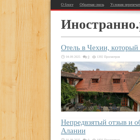
О блоге
Обратная связь
Условия перепеча
Иностранно.
Отель в Чехии, который
04.09.2025
0
1392 Просмотров
Непредвзятый отзыв и об
Алании
01.09.2025
0
1856 Просмотров