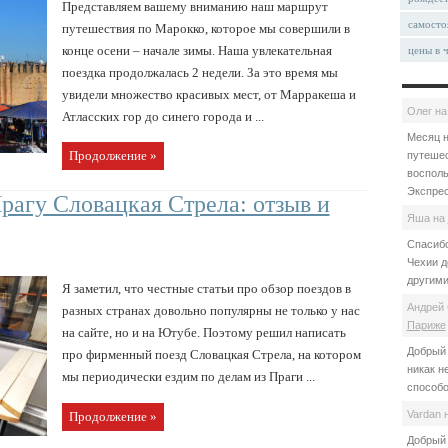
Представляем вашему вниманию наш маршрут
самосто
путешествия по Марокко, которое мы совершили в
конце осени – начале зимы. Наша увлекательная
цены в 
поездка продолжалась 2 недели. За это время мы
увидели множество красивых мест, от Марракеша и
Олег
н
Атласских гор до синего города и ...
Месяц н
Продолжение »
путешес
восполь
Экспрес
рагу Словацкая Стрела: отзыв и
Яша
на
Спасибо
Чехии д
другими
Я заметил, что честные статьи про обзор поездов в
Андрей 
разных странах довольно популярны не только у нас
Париже
на сайте, но и на Ютубе. Поэтому решил написать
Добрый 
про фирменный поезд Словацкая Стрела, на котором
никак н
мы периодически ездим по делам из Праги ...
способо
Vardan
Продолжение »
Добрый 