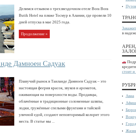
Путев
Делимся отзывом о трехзвездочном отеле Bora Bora
Butik Hotel на пляже Тосмур в Алании, где провели 10
ТРАН
дней отпуска в мае 2025 года.
Закажит
в надеж
Продолжение »
АРЕН
ЗАЛО
анде Дамноен Садуак
Подро
кредитн
стоит и
Плавучий рынок в Таиланде Дамноен Садуак – это
РУБР
настоящая феерия красок, звуков и ароматов,
оживающая на поверхности воды. Продавцы,
Авиа
облачённые в традиционные соломенные шляпы,
Афиш
лодки, гружённые спелыми фруктами и тайской
Бюрок
уличной едой, создают неповторимый колорит этого
Вокру
места. В статье мы ...
Город
Жизнь