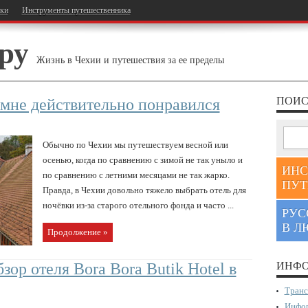
тки
Инструменты путешественника
ру
Жизнь в Чехии и путешествия за ее пределы
ПОИС
 мне действительно понравился
Обычно по Чехии мы путешествуем весной или
осенью, когда по сравнению с зимой не так уныло и
ИНС
по сравнению с летними месяцами не так жарко.
ПУТ
Правда, в Чехии довольно тяжело выбрать отель для
ночёвки из-за старого отельного фонда и часто ...
РУС
В Л
Продолжение »
зор отеля Bora Bora Butik Hotel в
ИНФО
Транс
Инфор