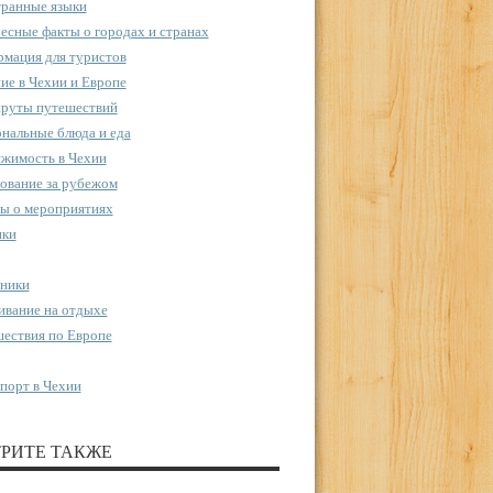
ранные языки
есные факты о городах и странах
мация для туристов
ие в Чехии и Европе
руты путешествий
нальные блюда и еда
жимость в Чехии
ование за рубежом
ы о мероприятиях
пки
ники
вание на отдыхе
ествия по Европе
порт в Чехии
РИТЕ ТАКЖЕ