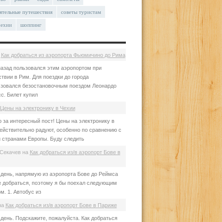
ятельные путешествия
советы туристам
чехии
шоппинг
а
Как добраться из аэропорта Фьюмичино до Рима
азад пользовался этим аэропортом при
твии в Рим. Для поездки до города
зовался безостановочным поездом Леонардо
с. Билет купил
Цены на электронику в Чехии
 за интересный пост! Цены на электронику в
ействительно радуют, особенно по сравнению с
 странами Европы. Буду следить
Секачев
на
Как добраться из/в аэропорт Бове в
день, напрямую из аэропорта Бове до Реймса
е добраться, поэтому я бы поехал следующим
м. 1. Автобус из
на
Как добраться из/в аэропорт Бове в Париже
день. Подскажите, пожалуйста. Как добраться