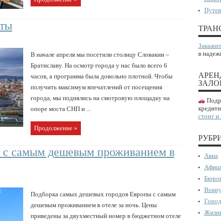
Путев
оты
ТРАН
Закажит
в надеж
В начале апреля мы посетили столицу Словакии –
Братиславу. На осмотр города у нас было всего 6
АРЕН
часов, а программа была довольно плотной. Чтобы
ЗАЛО
получить максимум впечатлений от посещения
города, мы поднялись на смотровую площадку на
Подро
кредитн
опоре моста СНП и ...
стоит и
Продолжение »
РУБР
ы с самым дешевым проживанием в
Авиа
Афиш
Бюрок
Вокру
Подборка самых дешевых городов Европы с самым
Город
дешевым проживанием в отеле за ночь. Цены
Жизнь
приведены за двухместный номер в бюджетном отеле