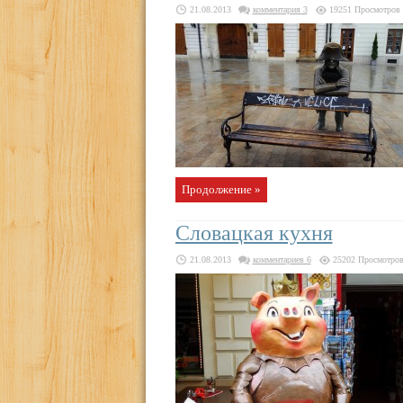
21.08.2013
комментария 3
19251 Просмотров
Продолжение »
Словацкая кухня
21.08.2013
комментариев 6
25202 Просмотро