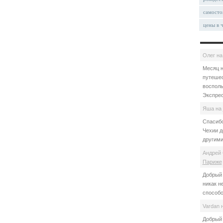
самосто
цены в 
Олег
н
Месяц н
путешес
восполь
Экспрес
Яша
на
Спасибо
Чехии д
другими
Андрей 
Париже
Добрый 
никак н
способо
Vardan
Добрый 