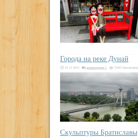
Города на реке Дунай
02.12.2013
комментариев 5
72443 Просмотро
Скульптуры Братиславы