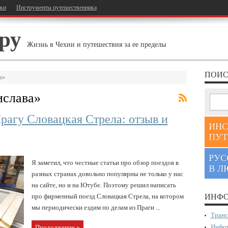
тки
Инструменты путешественника
ру
Жизнь в Чехии и путешествия за ее пределы
ПОИС
а»
ислава
»
рагу Словацкая Стрела: отзыв и
ИНС
ПУТ
РУС
Я заметил, что честные статьи про обзор поездов в
В Л
разных странах довольно популярны не только у нас
на сайте, но и на Ютубе. Поэтому решил написать
про фирменный поезд Словацкая Стрела, на котором
ИНФО
мы периодически ездим по делам из Праги ...
Транс
Инфор
Продолжение »