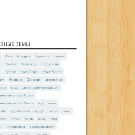
ВНЫЕ ТЕМЫ
Азия
Болгария
Германия
Европа
я
Италия
Новый год
Португалия
Турция
Фото Праги
Фото Чехии
чет
Франция
Хорватия
автомобили
тура
горы
достопримечательности
имечательности Праги
имечательности Чехии
еда
замки
ехии
куда поехать
курорт
море
отдых
етом
отели
парки
пиво
пляж
и
путешествия
рестораны праги
тво
рынки
сады
самолеты