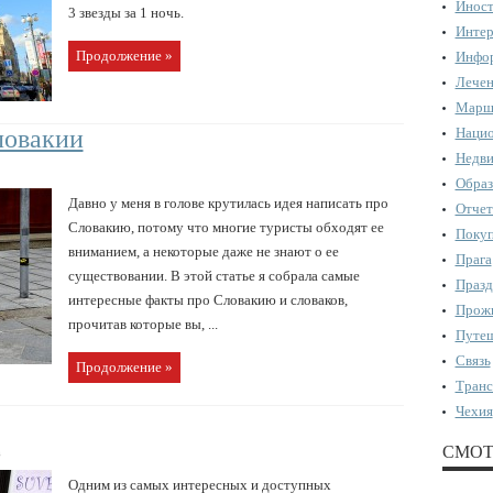
Иност
3 звезды за 1 ночь.
Интер
Продолжение »
Инфор
Лечен
Марш
ловакии
Нацио
Недви
Образ
Давно у меня в голове крутилась идея написать про
Отчет
Словакию, потому что многие туристы обходят ее
Поку
вниманием, а некоторые даже не знают о ее
Прага
существовании. В этой статье я собрала самые
Празд
интересные факты про Словакию и словаков,
Прожи
прочитав которые вы, ...
Путеш
Связь
Продолжение »
Транс
Чехия
СМОТ
в
Одним из самых интересных и доступных