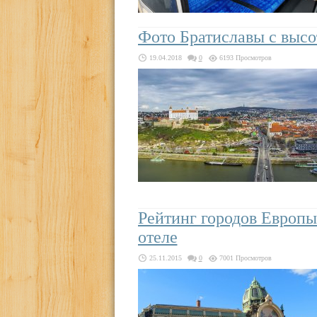
Фото Братиславы с выс
19.04.2018
0
6193 Просмотров
Рейтинг городов Европ
отеле
25.11.2015
0
7001 Просмотров