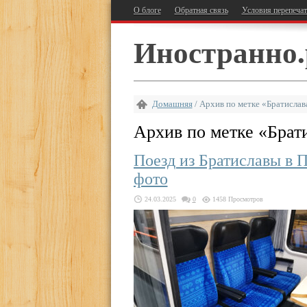
О блоге
Обратная связь
Условия перепеча
Иностранно.
Домашняя
/
Архив по метке «Братислав
Архив по метке «
Брат
Поезд из Братиславы в П
фото
24.03.2025
0
1458 Просмотров