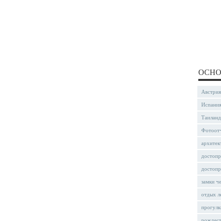
ОСНО
Австрия
Испани
Таиланд
Фотоот
архитек
достопр
достопр
замки ч
отдых л
прогулк
рождес