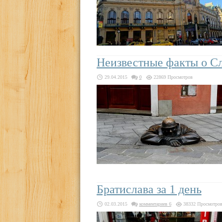
Неизвестные факты о С
29.04.2015
0
22869 Просмотров
Братислава за 1 день
02.03.2015
комментариев 6
38332 Просмотро