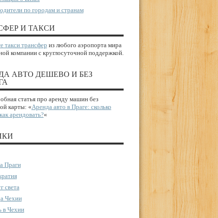
одители по городам и странам
СФЕР И ТАКСИ
е такси трансфер
из любого аэропорта мира
ной компании с круглосуточной поддержкой.
ДА АВТО ДЕШЕВО И БЕЗ
ГА
бная статья про аренду машин без
ой карты: «
Аренда авто в Праге: сколько
 как арендовать?
«
ИКИ
а Праги
ратия
г света
а Чехии
 в Чехии