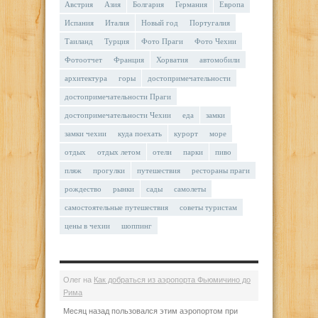
Австрия
Азия
Болгария
Германия
Европа
Испания
Италия
Новый год
Португалия
Таиланд
Турция
Фото Праги
Фото Чехии
Фотоотчет
Франция
Хорватия
автомобили
архитектура
горы
достопримечательности
достопримечательности Праги
достопримечательности Чехии
еда
замки
замки чехии
куда поехать
курорт
море
отдых
отдых летом
отели
парки
пиво
пляж
прогулки
путешествия
рестораны праги
рождество
рынки
сады
самолеты
самостоятельные путешествия
советы туристам
цены в чехии
шоппинг
Олег
на
Как добраться из аэропорта Фьюмичино до
Рима
Месяц назад пользовался этим аэропортом при