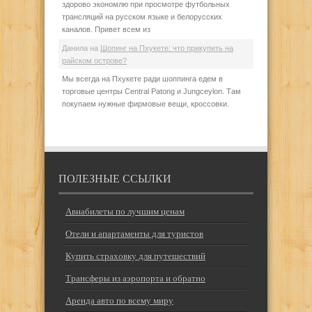
здорово экономлю при просмотре футбольных
трансляций на русском языке и белорусских
каналов. Привет всем из
Данила
на
Шопинг на Пхукете: что прикупить на
райском острове?
Мы всегда на Пхукете ради шоппинга едем в
торговые центры Central Patong и Jungceylon. Там
покупаем нужные фирмовые вещи, кроссовки.
ПОЛЕЗНЫЕ ССЫЛКИ
Авиабилеты по лучшим ценам
Отели и апартаменты для туристов
Купить страховку для путешествий
Трансферы из аэропорта и обратно
Аренда авто по всему миру