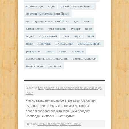
архитектура
горы
достопримечательности
достопримечательности Праги
достопримечательности Чехии
еда
замки
замки чехии
куда поехать
курорт
море
отдых
отдых летом
отели
парки
пиво
пляж
прогулки
путешествия
рестораны праги
рождество
рынки
сады
самолеты
самостоятельные путешествия
советы туристам
цены в чехии
шоппинг
Олег
на
Как добраться из аэропорта Фьюмичино до
Рима
Месяц назад пользовался этим аэропортом при
путешествии в Рим. Для поездки до города
воспользовался безостановочным поездом
Леонардо Экспресс. Билет купил
Яша
на
Цены на электронику в Чехии