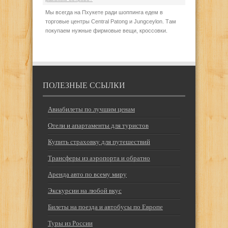
Мы всегда на Пхукете ради шоппинга едем в
торговые центры Central Patong и Jungceylon. Там
покупаем нужные фирмовые вещи, кроссовки.
ПОЛЕЗНЫЕ ССЫЛКИ
Авиабилеты по лучшим ценам
Отели и апартаменты для туристов
Купить страховку для путешествий
Трансферы из аэропорта и обратно
Аренда авто по всему миру
Экскурсии на любой вкус
Билеты на поезда и автобусы по Европе
Туры из России