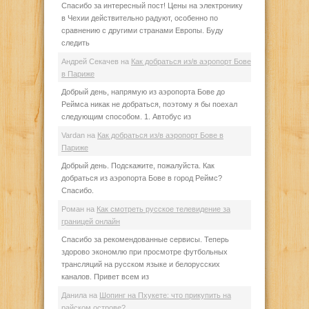
Спасибо за интересный пост! Цены на электронику
в Чехии действительно радуют, особенно по
сравнению с другими странами Европы. Буду
следить
Андрей Секачев
на
Как добраться из/в аэропорт Бове
в Париже
Добрый день, напрямую из аэропорта Бове до
Реймса никак не добраться, поэтому я бы поехал
следующим способом. 1. Автобус из
Vardan
на
Как добраться из/в аэропорт Бове в
Париже
Добрый день. Подскажите, пожалуйста. Как
добраться из аэропорта Бове в город Реймс?
Спасибо.
Роман
на
Как смотреть русское телевидение за
границей онлайн
Спасибо за рекомендованные сервисы. Теперь
здорово экономлю при просмотре футбольных
трансляций на русском языке и белорусских
каналов. Привет всем из
Данила
на
Шопинг на Пхукете: что прикупить на
райском острове?