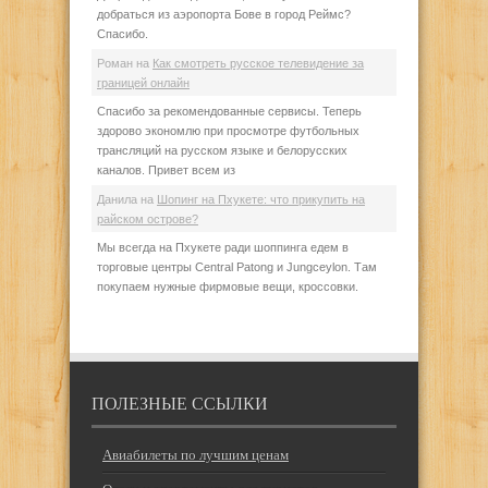
добраться из аэропорта Бове в город Реймс?
Спасибо.
Роман
на
Как смотреть русское телевидение за
границей онлайн
Спасибо за рекомендованные сервисы. Теперь
здорово экономлю при просмотре футбольных
трансляций на русском языке и белорусских
каналов. Привет всем из
Данила
на
Шопинг на Пхукете: что прикупить на
райском острове?
Мы всегда на Пхукете ради шоппинга едем в
торговые центры Central Patong и Jungceylon. Там
покупаем нужные фирмовые вещи, кроссовки.
ПОЛЕЗНЫЕ ССЫЛКИ
Авиабилеты по лучшим ценам