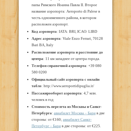
папы Римского Иоанна Павла II. Второе
название аэропорта: Aeroporto di Palese в
честь одноименного района, в котором
расположен аэропорт.
Код аэропорта
: IATA: BRI, ICAO: LIBD
Адрес
аэропорта
: Viale Enzo Ferrari, 70128
Bari BA, Italy
Расположение аэропорта и расстояние до
центра
: 11 км западнее от центра города.
Телефон справочной аэропорта
: +39 080
580 0200
Официальный сайт аэропорта с онлайн
табло
: http://www.aeroportidipuglia.it/
Пассажирооборот аэропорта
: 4,7 млн.
человек в год
Стоимость перелета из Москвы и Санкт-
Петербурга
:
авиабилет Москва – Бари
в две
стороны: от €160;
авиабилет Санкт-
Петербург – Бари
в две стороны: от €225.