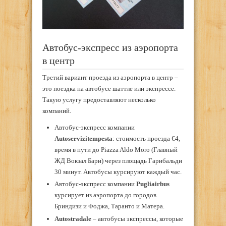
Автобус-экспресс из аэропорта
в центр
Третий вариант проезда из аэропорта в центр –
это поездка на автобусе шаттле или экспрессе.
Такую услугу предоставляют несколько
компаний.
Автобус-экспресс компании
Autoservizitempesta
: стоимость проезда €4,
время в пути до Piazza Aldo Moro (Главный
ЖД Вокзал Бари) через площадь Гарибальди
30 минут. Автобусы курсируют каждый час.
Автобус-экспресс компании
Pugliairbus
курсирует из аэропорта до городов
Бриндизи и Фоджа, Таранто и Матера.
Autostradale
– автобусы экспрессы, которые