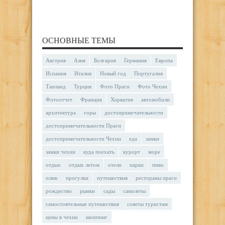
ОСНОВНЫЕ ТЕМЫ
Австрия
Азия
Болгария
Германия
Европа
Испания
Италия
Новый год
Португалия
Таиланд
Турция
Фото Праги
Фото Чехии
Фотоотчет
Франция
Хорватия
автомобили
архитектура
горы
достопримечательности
достопримечательности Праги
достопримечательности Чехии
еда
замки
замки чехии
куда поехать
курорт
море
отдых
отдых летом
отели
парки
пиво
пляж
прогулки
путешествия
рестораны праги
рождество
рынки
сады
самолеты
самостоятельные путешествия
советы туристам
цены в чехии
шоппинг