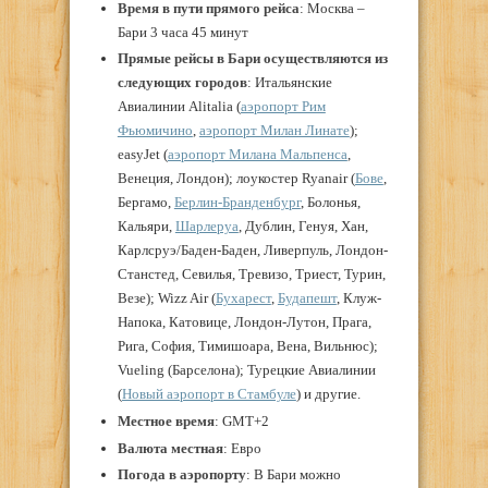
Время в пути прямого рейса
: Москва –
Бари 3 часа 45 минут
Прямые рейсы в Бари осуществляются из
следующих городов
: Итальянские
Авиалинии Alitalia (
аэропорт Рим
Фьюмичино
,
аэропорт Милан Линате
);
easyJet (
аэропорт Милана Мальпенса
,
Венеция, Лондон); лоукостер Ryanair (
Бове
,
Бергамо,
Берлин-Бранденбург
, Болонья,
Кальяри,
Шарлеруа
, Дублин, Генуя, Хан,
Карлсруэ/Баден-Баден, Ливерпуль, Лондон-
Станстед, Севилья, Тревизо, Триест, Турин,
Везе); Wizz Air (
Бухарест
,
Будапешт
, Клуж-
Напока, Катовице, Лондон-Лутон, Прага,
Рига, София, Тимишоара, Вена, Вильнюс);
Vueling (Барселона); Турецкие Авиалинии
(
Новый аэропорт в Стамбуле
) и другие.
Местное время
: GMT+2
Валюта местная
: Евро
Погода в аэропорту
: В Бари можно