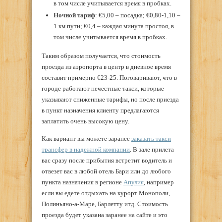
в том числе учитывается время в пробках.
Ночной тариф
: €5,00 – посадка; €0,80-1,10 –
1 км пути; €0,4 – каждая минута простоя, в
том числе учитывается время в пробках.
Таким образом получается, что стоимость
проезда из аэропорта в центр в дневное время
составит примерно €23-25. Поговаривают, что в
городе работают нечестные такси, которые
указывают сниженные тарифы, но после приезда
в пункт назначения клиенту предлагаются
заплатить очень высокую цену.
Как вариант вы можете заранее
заказать такси
трансфер в надежной компании
. В зале прилета
вас сразу после прибытия встретит водитель и
отвезет вас в любой отель Бари или до любого
пункта назначения в регионе
Апулия
, например
если вы едете отдыхать на курорт Монополи,
Полиньяно-а-Маре, Барлетту итд. Стоимость
проезда будет указана заранее на сайте и это