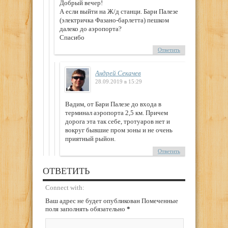
Добрый вечер!
А если выйти на Ж/д станци. Бари Палезе
(электричка Фазано-барлетта) пешком
далеко до аэропорта?
Спасибо
Ответить
Андрей Секачев
28.09.2019 в 15:29
Вадим, от Бари Палезе до входа в
терминал аэропорта 2,5 км. Причем
дорога эта так себе, тротуаров нет и
вокруг бывшие пром зоны и не очень
приятный рыйон.
Ответить
ОТВЕТИТЬ
Connect with:
Ваш адрес не будет опубликован Помеченные
поля заполнять обязательно
*