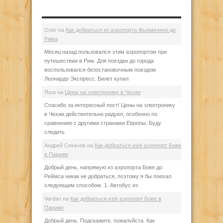
Олег
на
Как добраться из аэропорта Фьюмичино до
Рима
Месяц назад пользовался этим аэропортом при
путешествии в Рим. Для поездки до города
воспользовался безостановочным поездом
Леонардо Экспресс. Билет купил
Яша
на
Цены на электронику в Чехии
Спасибо за интересный пост! Цены на электронику
в Чехии действительно радуют, особенно по
сравнению с другими странами Европы. Буду
следить
Андрей Секачев
на
Как добраться из/в аэропорт Бове
в Париже
Добрый день, напрямую из аэропорта Бове до
Реймса никак не добраться, поэтому я бы поехал
следующим способом. 1. Автобус из
Vardan
на
Как добраться из/в аэропорт Бове в
Париже
Добрый день. Подскажите, пожалуйста. Как