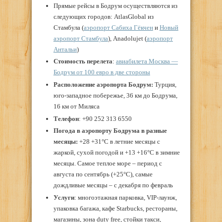
Прямые рейсы в Бодрум осуществляются из
следующих городов: AtlasGlobal из
Стамбула (
аэропорт Сабиха Гёкчен
и
Новый
аэропорт Стамбула
), Anadolujet (
аэропорт
Антальи
)
Стоимость перелета
:
авиабилета Москва —
Бодрум от 100 евро в две стороны
Расположение аэропорта
Бодрум:
Турция,
юго-западное побережье, 36 км до Бодрума,
16 км от Миляса
Телефон
: +90 252 313 6550
Погода в аэропорту Бодрума в разные
месяцы:
+28 +31°С в летние месяцы с
жаркой, сухой погодой и +13 +16°С в зимние
месяцы. Самое теплое море – период с
августа по сентябрь (+25°С), самые
дождливые месяцы – с декабря по февраль
Услуги
: многоэтажная парковка, VIP-лаунж,
упаковка багажа, кафе Starbucks, рестораны,
магазины, зона duty free, стойки такси,