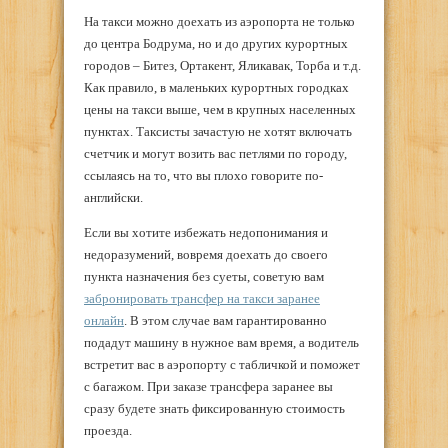
На такси можно доехать из аэропорта не только
до центра Бодрума, но и до других курортных
городов – Битез, Ортакент, Яликавак, Торба и т.д.
Как правило, в маленьких курортных городках
цены на такси выше, чем в крупных населенных
пунктах. Таксисты зачастую не хотят включать
счетчик и могут возить вас петлями по городу,
ссылаясь на то, что вы плохо говорите по-
английски.
Если вы хотите избежать недопонимания и
недоразумений, вовремя доехать до своего
пункта назначения без суеты, советую вам
забронировать трансфер на такси заранее
онлайн
. В этом случае вам гарантированно
подадут машину в нужное вам время, а водитель
встретит вас в аэропорту с табличкой и поможет
с багажом. При заказе трансфера заранее вы
сразу будете знать фиксированную стоимость
проезда.