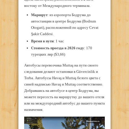
востоку от Международного терминала.
Маршрут
: из аэропорта Бодрума до
автостанции в центре Бодрума (Bodrum
Otogari), расположенной по адресу Cevat
Şakir Caddesi.
Время в пути
: 1 час
Стоимость проезда в 2026 году
: 170
турецких лир ($3,66)
Автобусы перевозчика Muttaş на пути своего
следования делают остановки в Güvercinlik и
Torba. Автобусы Havaş и Muttaş белого цвета с
синей надписью Havaş и Muttaş соответственно.
Добравшись на автобусе в центр Бодрума, вы
можете пересесть на маршрутку до вашего отеля
или на междугородний автобус до вашего пункта
назначения.