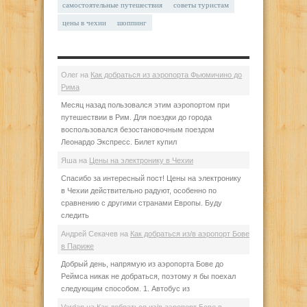
самостоятельные путешествия
советы туристам
цены в чехии
шоппинг
Олег
на
Как добраться из аэропорта Фьюмичино до
Рима
Месяц назад пользовался этим аэропортом при
путешествии в Рим. Для поездки до города
воспользовался безостановочным поездом
Леонардо Экспресс. Билет купил
Яша
на
Цены на электронику в Чехии
Спасибо за интересный пост! Цены на электронику
в Чехии действительно радуют, особенно по
сравнению с другими странами Европы. Буду
следить
Андрей Секачев
на
Как добраться из/в аэропорт Бове
в Париже
Добрый день, напрямую из аэропорта Бове до
Реймса никак не добраться, поэтому я бы поехал
следующим способом. 1. Автобус из