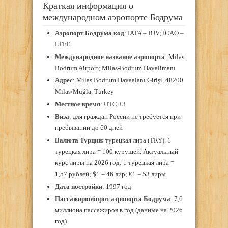
Краткая информация о
международном аэропорте Бодрума
Аэропорт Бодрума код
: IATA – BJV; ICAO –
LTFE
Международное название аэропорта
: Milas
Bodrum Airport; Milas-Bodrum Havalimanı
Адрес
: Milas Bodrum Havaalanı Girişi, 48200
Milas/Muğla, Turkey
Местное время
: UTC +3
Виза
: для граждан России не требуется при
пребывании до 60 дней
Валюта Турции:
турецкая лира (TRY). 1
турецкая лира = 100 курушей. Актуальный
курс лиры на 2026 год: 1 турецкая лира =
1,57 рублей; $1 = 46 лир; €1 = 53 лиры
Дата постройки
: 1997 год
Пассажирооборот аэропорта Бодрума
: 7,6
миллиона пассажиров в год (данные на 2026
год)