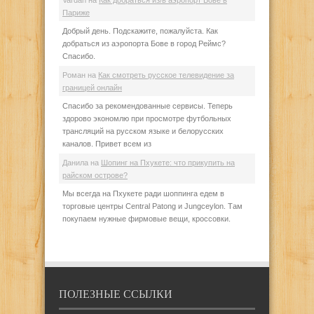
Vardan
на
Как добраться из/в аэропорт Бове в
Париже
Добрый день. Подскажите, пожалуйста. Как
добраться из аэропорта Бове в город Реймс?
Спасибо.
Роман
на
Как смотреть русское телевидение за
границей онлайн
Спасибо за рекомендованные сервисы. Теперь
здорово экономлю при просмотре футбольных
трансляций на русском языке и белорусских
каналов. Привет всем из
Данила
на
Шопинг на Пхукете: что прикупить на
райском острове?
Мы всегда на Пхукете ради шоппинга едем в
торговые центры Central Patong и Jungceylon. Там
покупаем нужные фирмовые вещи, кроссовки.
ПОЛЕЗНЫЕ ССЫЛКИ