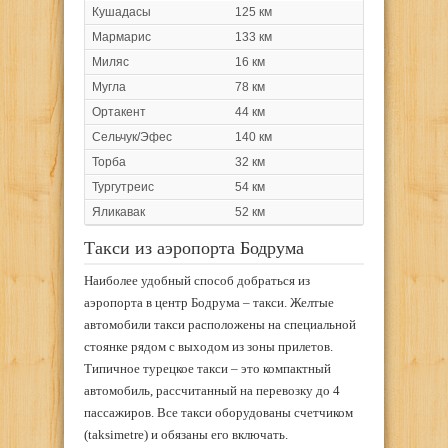
Кушадасы
125 км
Мармарис
133 км
Миляс
16 км
Мугла
78 км
Ортакент
44 км
Сельчук/Эфес
140 км
Торба
32 км
Тургутреис
54 км
Яликавак
52 км
Такси из аэропорта Бодрума
Наиболее удобный способ добраться из
аэропорта в центр Бодрума – такси. Желтые
автомобили такси расположены на специальной
стоянке рядом с выходом из зоны прилетов.
Типичное турецкое такси – это компактный
автомобиль, рассчитанный на перевозку до 4
пассажиров. Все такси оборудованы счетчиком
(taksimetre) и обязаны его включать.