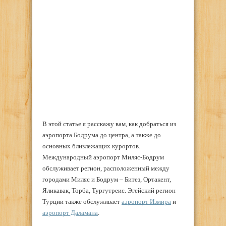
В этой статье я расскажу вам, как добраться из
аэропорта Бодрума до центра, а также до
основных близлежащих курортов.
Международный аэропорт Миляс-Бодрум
обслуживает регион, расположенный между
городами Миляс и Бодрум – Битез, Ортакент,
Яликавак, Торба, Тургутреис. Эгейский регион
Турции также обслуживает
аэропорт Измира
и
аэропорт Даламана
.