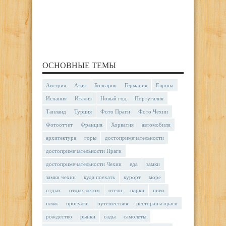
ОСНОВНЫЕ ТЕМЫ
Австрия
Азия
Болгария
Германия
Европа
Испания
Италия
Новый год
Португалия
Таиланд
Турция
Фото Праги
Фото Чехии
Фотоотчет
Франция
Хорватия
автомобили
архитектура
горы
достопримечательности
достопримечательности Праги
достопримечательности Чехии
еда
замки
замки чехии
куда поехать
курорт
море
отдых
отдых летом
отели
парки
пиво
пляж
прогулки
путешествия
рестораны праги
рождество
рынки
сады
самолеты