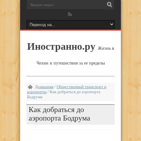
Иностранно.ру
Жизнь в
Чехии и путешествия за ее пределы
Домашняя
/
Общественный транспорт и
аэропорты
/
Как добраться до аэропорта
Бодрума
Как добраться до
аэропорта Бодрума