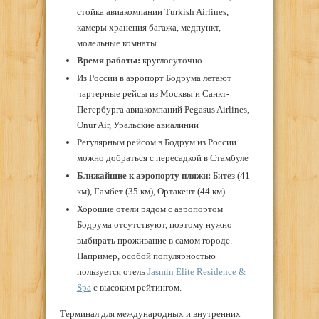
стойка авиакомпании Turkish Airlines,
камеры хранения багажа, медпункт,
молельные комнаты
Время работы:
круглосуточно
Из России в аэропорт Бодрума летают
чартерные рейсы из Москвы и Санкт-
Петербурга авиакомпаний Pegasus Airlines,
Onur Air, Уральские авиалинии
Регулярным рейсом в Бодрум из России
можно добраться с пересадкой в Стамбуле
Ближайшие к аэропорту пляжи:
Битез (41
км), Гамбет (35 км), Ортакент (44 км)
Хорошие отели рядом с аэропортом
Бодрума отсутствуют, поэтому нужно
выбирать проживание в самом городе.
Например, особой популярностью
пользуется отель
Jasmin Elite Residence &
Spa
с высоким рейтингом.
Терминал для международных и внутренних