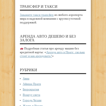
ТРАНСФЕР И ТАКСИ
Закажите такси трансфер
из любого аэропорта
мира в надежной компании с круглосуточной
поддержкой.
АРЕНДА АВТО ДЕШЕВО И БЕЗ
ЗАЛОГА
Подробная статья про аренду машин без
кредитной карты: «
Аренда авто в Праге: сколько
стоит и как арендовать?
«
РУБРИКИ
Авиа
Афиша Праги
Бюрократия
Вокруг света
Города Чехии
Жизнь в Чехии