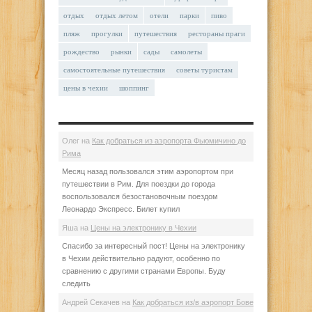
отдых
отдых летом
отели
парки
пиво
пляж
прогулки
путешествия
рестораны праги
рождество
рынки
сады
самолеты
самостоятельные путешествия
советы туристам
цены в чехии
шоппинг
Олег
на
Как добраться из аэропорта Фьюмичино до
Рима
Месяц назад пользовался этим аэропортом при
путешествии в Рим. Для поездки до города
воспользовался безостановочным поездом
Леонардо Экспресс. Билет купил
Яша
на
Цены на электронику в Чехии
Спасибо за интересный пост! Цены на электронику
в Чехии действительно радуют, особенно по
сравнению с другими странами Европы. Буду
следить
Андрей Секачев
на
Как добраться из/в аэропорт Бове