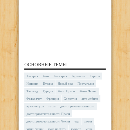
ОСНОВНЫЕ ТЕМЫ
Австрия
Азия
Болгария
Германия
Европа
Испания
Италия
Новый год
Португалия
Таиланд
Турция
Фото Праги
Фото Чехии
Фотоотчет
Франция
Хорватия
автомобили
архитектура
горы
достопримечательности
достопримечательности Праги
достопримечательности Чехии
еда
замки
замки чехии
куда поехать
курорт
море