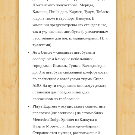
Юкатанского полуострова: Мерида,
Кампече, Плайя-дель-Кармен, Тулум, Тобаско
и др., а также в аэропорт Канкуна. В
компании предусмотрены как стандартные,
так и улучшенные автобусы (с увеличенным
расстоянием для ног, кондиционерами, ТВ и
туалетами).
AutoCentro
– связывает автобусным
сообщением Канкун с небольшими
городками: Исамаль, Тункас, Вальядолид и
др. Это автобусы сниженной комфортности
по сравнению с автобусами фирмы Grupo
ADO. На пути следования они могут делать
остановки для посадки и высадки
пассажиров по требованию.
Playa Express
– осуществляет совместные
перевозки («коллективо») на автомобилях
Mercedes/Dodge Sprinter из Канкуна в
Пуэрто Морелос и Плайя-дель-Кармен.
Отправляются с улицы, расположенной