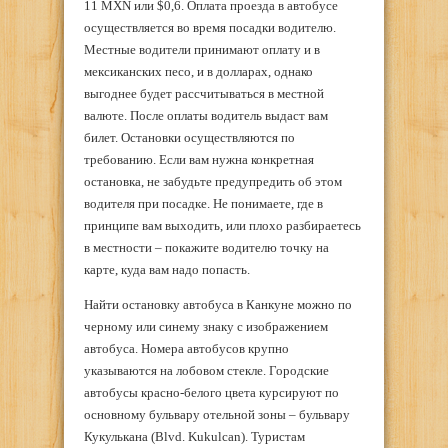
11 MXN или $0,6. Оплата проезда в автобусе
осуществляется во время посадки водителю.
Местные водители принимают оплату и в
мексиканских песо, и в долларах, однако
выгоднее будет рассчитываться в местной
валюте. После оплаты водитель выдаст вам
билет. Остановки осуществляются по
требованию. Если вам нужна конкретная
остановка, не забудьте предупредить об этом
водителя при посадке. Не понимаете, где в
принципе вам выходить, или плохо разбираетесь
в местности – покажите водителю точку на
карте, куда вам надо попасть.
Найти остановку автобуса в Канкуне можно по
черному или синему знаку с изображением
автобуса. Номера автобусов крупно
указываются на лобовом стекле. Городские
автобусы красно-белого цвета курсируют по
основному бульвару отельной зоны – бульвару
Кукулькана (Blvd. Kukulcan). Туристам