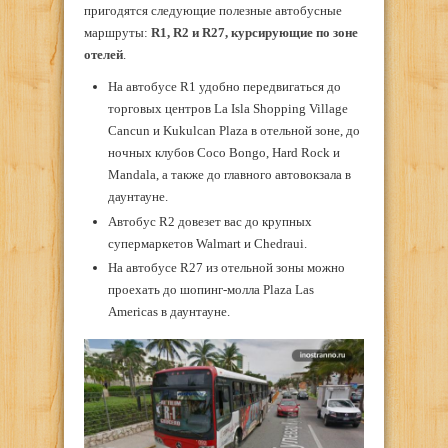
пригодятся следующие полезные автобусные
маршруты:
R1, R2 и R27, курсирующие по зоне
отелей
.
На автобусе R1 удобно передвигаться до
торговых центров La Isla Shopping Village
Cancun и Kukulcan Plaza в отельной зоне, до
ночных клубов Coco Bongo, Hard Rock и
Mandala, а также до главного автовокзала в
даунтауне.
Автобус R2 довезет вас до крупных
супермаркетов Walmart и Chedraui.
На автобусе R27 из отельной зоны можно
проехать до шопинг-молла Plaza Las
Americas в даунтауне.