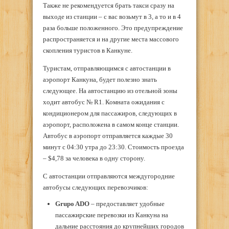
Также не рекомендуется брать такси сразу на
выходе из станции – с вас возьмут в 3, а то и в 4
раза больше положенного. Это предупреждение
распространяется и на другие места массового
скопления туристов в Канкуне.
Туристам, отправляющимся с автостанции в
аэропорт Канкуна, будет полезно знать
следующее. На автостанцию из отельной зоны
ходит автобус № R1. Комната ожидания с
кондиционером для пассажиров, следующих в
аэропорт, расположена в самом конце станции.
Автобус в аэропорт отправляется каждые 30
минут с 04:30 утра до 23:30. Стоимость проезда
– $4,78 за человека в одну сторону.
С автостанции отправляются междугородние
автобусы следующих перевозчиков:
Grupo ADO
– предоставляет удобные
пассажирские перевозки из Канкуна на
дальние расстояния до крупнейших городов