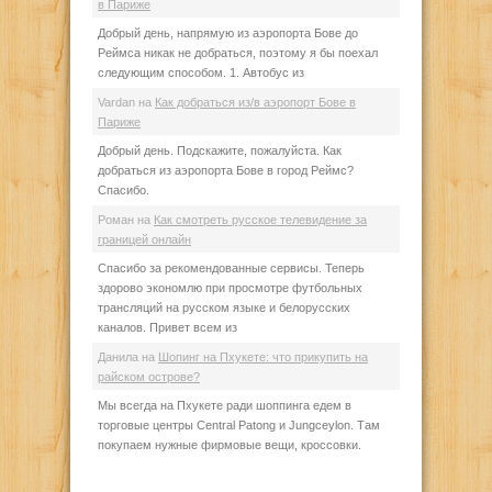
в Париже
Добрый день, напрямую из аэропорта Бове до
Реймса никак не добраться, поэтому я бы поехал
следующим способом. 1. Автобус из
Vardan
на
Как добраться из/в аэропорт Бове в
Париже
Добрый день. Подскажите, пожалуйста. Как
добраться из аэропорта Бове в город Реймс?
Спасибо.
Роман
на
Как смотреть русское телевидение за
границей онлайн
Спасибо за рекомендованные сервисы. Теперь
здорово экономлю при просмотре футбольных
трансляций на русском языке и белорусских
каналов. Привет всем из
Данила
на
Шопинг на Пхукете: что прикупить на
райском острове?
Мы всегда на Пхукете ради шоппинга едем в
торговые центры Central Patong и Jungceylon. Там
покупаем нужные фирмовые вещи, кроссовки.