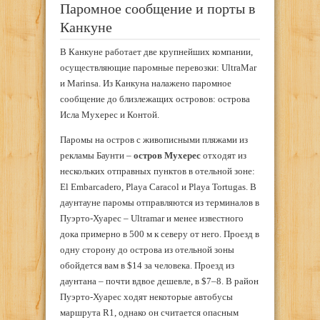
Паромное сообщение и порты в
Канкуне
В Канкуне работает две крупнейших компании,
осуществляющие паромные перевозки: UltraMar
и Marinsa. Из Канкуна налажено паромное
сообщение до близлежащих островов: острова
Исла Мухерес и Контой.
Паромы на остров с живописными пляжами из
рекламы Баунти –
остров
Мухерес
отходят из
нескольких отправных пунктов в отельной зоне:
El Embarcadero, Playa Caracol и Playa Tortugas. В
даунтауне паромы отправляются из терминалов в
Пуэрто-Хуарес – Ultramar и менее известного
дока примерно в 500 м к северу от него. Проезд в
одну сторону до острова из отельной зоны
обойдется вам в $14 за человека. Проезд из
даунтана – почти вдвое дешевле, в $7–8. В район
Пуэрто-Хуарес ходят некоторые автобусы
маршрута R1, однако он считается опасным