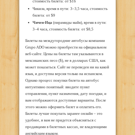
стоимость билета: от $16
Чикила, время в пути: 3–3,5 часа, стоимость
билета: от $9
Чичен-Ица
(пирамиды майя), время в пути:
3–4 часа, стоимость билета: от $8,5
Билеты на междугородние автобусы компании
Grupo ADO можно приобрести на официальном
веб-сайте. Цены на билеты там указываются в
мексиканских песо ($), не в долларах США, как
может показаться. Сайт не переведен ни на какой
язык, и доступна версия только на испанском.
Однако процесс покупки билета на автобус
интуитивно понятный: вводите пункт
отправления, пункт назначения, дату поездки, и
вам отображаются доступные варианты. После
этого можно оформить билет и оплатить его.
Билеты лучше покупать заранее онлайн – это
удобнее, и вам не придется объясняться с
продавцами в билетных кассах, не владеющими
английским языком.