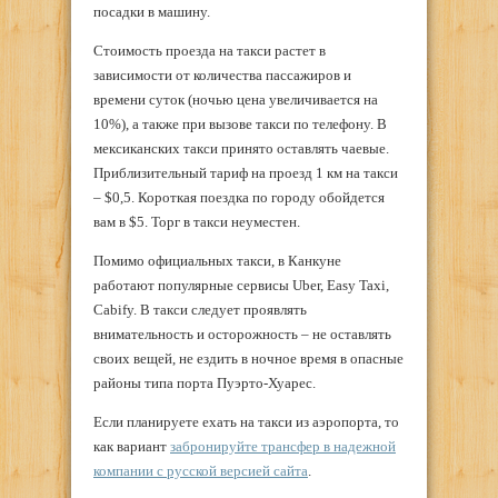
посадки в машину.
Стоимость проезда на такси растет в
зависимости от количества пассажиров и
времени суток (ночью цена увеличивается на
10%), а также при вызове такси по телефону. В
мексиканских такси принято оставлять чаевые.
Приблизительный тариф на проезд 1 км на такси
– $0,5. Короткая поездка по городу обойдется
вам в $5. Торг в такси неуместен.
Помимо официальных такси, в Канкуне
работают популярные сервисы Uber, Easy Taxi,
Cabify. В такси следует проявлять
внимательность и осторожность – не оставлять
своих вещей, не ездить в ночное время в опасные
районы типа порта Пуэрто-Хуарес.
Если планируете ехать на такси из аэропорта, то
как вариант
забронируйте трансфер в надежной
компании с русской версией сайта
.