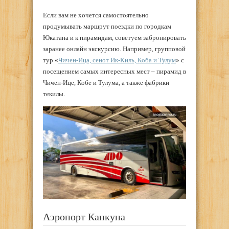
Если вам не хочется самостоятельно
продумывать маршрут поездки по городкам
Юкатана и к пирамидам, советуем забронировать
заранее онлайн экскурсию. Например, групповой
тур «
Чичен-Ица, сенот Ик-Киль, Коба и Тулум
» с
посещением самых интересных мест – пирамид в
Чичен-Ице, Кобе и Тулума, а также фабрики
текилы.
Аэропорт Канкуна