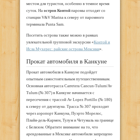
местом для туристов, особенно в темное время
суток. На
остров Контой
паромы отходят со
станции V&V Marina к северу от паромного
терминала Punta Sam.
Посетить острова также можно в рамках
увлекательной групповой экскурсии «
Контой и
Исла Мухерес: райские острова Мексики
».
Прокат автомобиля в Канкуне
Прокат автомобиля в Канкуне подойдет
опытным самостоятельным путешественникам.
Основная автотрасса Carretera Cancun-Tulum/Av
Tulum (№ 307) в Канкуне начинается с
пересечения с трассой Av Lopez Portillo (№ 180)
к северу от даунтауна. Трасса № 307 проходит
через аэропорт Канкуна, Пуэрто Морелос,
Плайя-дель-Кармен, Тулум и Четумаль на границе
с Белизом. Обратите внимание на то, что
арендованные в Мексике автомобили запрещено