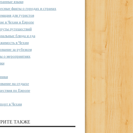
ранные языки
есные факты о городах и странах
мация для туристов
ие в Чехии и Европе
руты путешествий
нальные блюда и еда
жимость в Чехии
ование за рубежом
ы о мероприятиях
пки
ники
вание на отдыхе
ествия по Европе
порт в Чехии
РИТЕ ТАКЖЕ