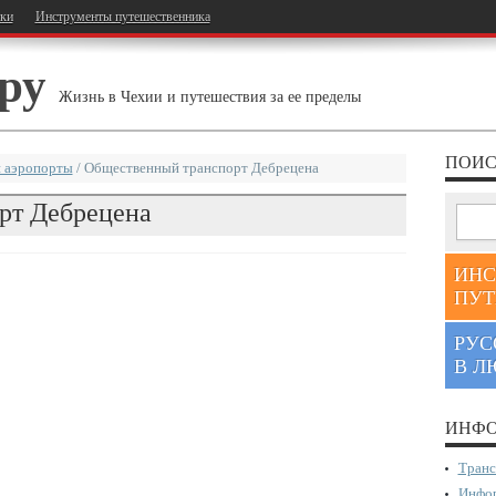
тки
Инструменты путешественника
ру
Жизнь в Чехии и путешествия за ее пределы
ПОИС
 аэропорты
/
Общественный транспорт Дебрецена
рт Дебрецена
ИНС
ПУТ
РУС
В Л
ИНФО
Транс
Инфор