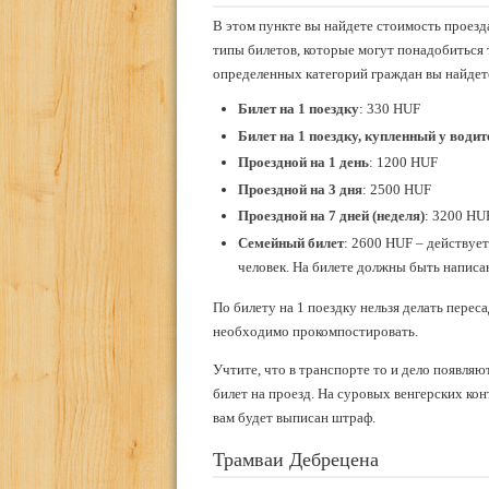
В этом пункте вы найдете стоимость проезд
типы билетов, которые могут понадобиться 
определенных категорий граждан вы найдет
Билет на 1 поездку
: 330 HUF
Билет на 1 поездку, купленный у водит
Проездной на 1 день
: 1200 HUF
Проездной на 3 дня
: 2500 HUF
Проездной на 7 дней (неделя)
: 3200 HU
Семейный билет
: 2600 HUF – действует
человек. На билете должны быть написа
По билету на 1 поездку нельзя делать переса
необходимо прокомпостировать.
Учтите, что в транспорте то и дело появл
билет на проезд. На суровых венгерских кон
вам будет выписан штраф.
Трамваи Дебрецена