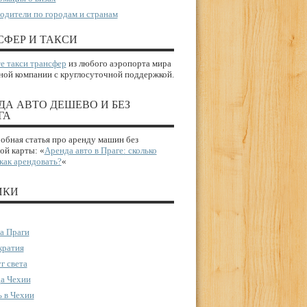
одители по городам и странам
СФЕР И ТАКСИ
е такси трансфер
из любого аэропорта мира
ной компании с круглосуточной поддержкой.
ДА АВТО ДЕШЕВО И БЕЗ
ГА
бная статья про аренду машин без
ой карты: «
Аренда авто в Праге: сколько
 как арендовать?
«
ИКИ
а Праги
ратия
г света
а Чехии
 в Чехии