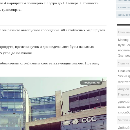
о 4 маршрутам примерно с 5 утра до 10 вечера. Стоимость
самосто
х трансопрта.
цены в 
более развито автобусное сообщение. 48 автобусных маршрутов
Олег
н
Месяц н
путешес
аршрута, времени суток и дня недели, автобусы на самых
восполь
 утра до полуночи.
Экспрес
 обозначены столбиком и соответствующим знаком. Поэтому
Яша
на
Спасибо
Чехии д
другими
Андрей 
Париже
Добрый 
никак н
способо
Vardan
Добрый 