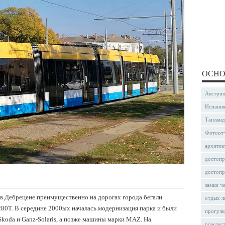
ОСНО
Австрия
Испани
Таиланд
Фотоот
архитек
достопр
достопр
замки ч
 в Дебрецене преимущественно на дорогах города бегали
отдых л
 280T. В середине 2000ых началась модернизация парка и были
прогулк
koda и Ganz-Solaris, а позже машины марки MAZ. На
рождес