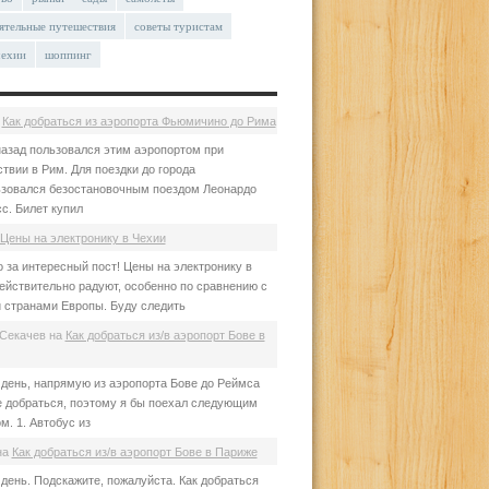
ятельные путешествия
советы туристам
чехии
шоппинг
а
Как добраться из аэропорта Фьюмичино до Рима
азад пользовался этим аэропортом при
твии в Рим. Для поездки до города
зовался безостановочным поездом Леонардо
с. Билет купил
Цены на электронику в Чехии
 за интересный пост! Цены на электронику в
ействительно радуют, особенно по сравнению с
 странами Европы. Буду следить
Секачев
на
Как добраться из/в аэропорт Бове в
день, напрямую из аэропорта Бове до Реймса
е добраться, поэтому я бы поехал следующим
м. 1. Автобус из
на
Как добраться из/в аэропорт Бове в Париже
день. Подскажите, пожалуйста. Как добраться