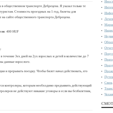
Иност
а в общественном транспорте Дебрецена. Я указал только те
Интер
туристам. Стоимость проездных на 1 год, билеты для
Инфор
е на сайте общественного транспорта Дебрецена.
Лечен
Марш
Нацио
еля
: 400 HUF
Недви
Образ
Отчет
F
Поку
 в течение 3ех дней на 2ух взрослых и детей в количестве до 7
Прага
ны данные взрослого.
Празд
Прожи
дки и прерывать поездку. Чтобы билет начал действовать, его
Путеш
Связь
яются контролеры, которым необходимо предъявить действующий
Транс
тролеров не действуют никакие уговоры и если вы безбилетник,
Чехия
СМОТ