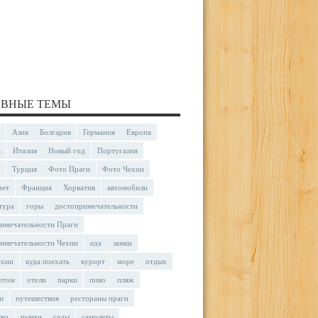
ВНЫЕ ТЕМЫ
Азия
Болгария
Германия
Европа
я
Италия
Новый год
Португалия
Турция
Фото Праги
Фото Чехии
чет
Франция
Хорватия
автомобили
тура
горы
достопримечательности
имечательности Праги
имечательности Чехии
еда
замки
ехии
куда поехать
курорт
море
отдых
етом
отели
парки
пиво
пляж
и
путешествия
рестораны праги
тво
рынки
сады
самолеты