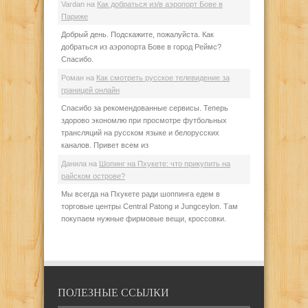
Vardan
на
Как добраться из/в аэропорт Бове в
Париже
Добрый день. Подскажите, пожалуйста. Как
добраться из аэропорта Бове в город Реймс?
Спасибо.
Роман
на
Как смотреть русское телевидение за
границей онлайн
Спасибо за рекомендованные сервисы. Теперь
здорово экономлю при просмотре футбольных
трансляций на русском языке и белорусских
каналов. Привет всем из
Данила
на
Шопинг на Пхукете: что прикупить на
райском острове?
Мы всегда на Пхукете ради шоппинга едем в
торговые центры Central Patong и Jungceylon. Там
покупаем нужные фирмовые вещи, кроссовки.
ПОЛЕЗНЫЕ ССЫЛКИ