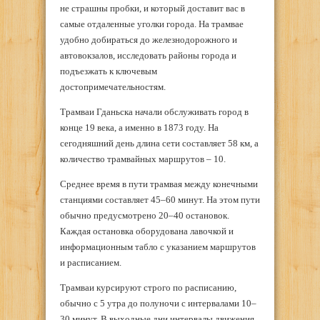
не страшны пробки, и который доставит вас в
самые отдаленные уголки города. На трамвае
удобно добираться до железнодорожного и
автовокзалов, исследовать районы города и
подъезжать к ключевым
достопримечательностям.
Трамваи Гданьска начали обслуживать город в
конце 19 века, а именно в 1873 году. На
сегодняшний день длина сети составляет 58 км, а
количество трамвайных маршрутов – 10.
Среднее время в пути трамвая между конечными
станциями составляет 45–60 минут. На этом пути
обычно предусмотрено 20–40 остановок.
Каждая остановка оборудована лавочкой и
информационным табло с указанием маршрутов
и расписанием.
Трамваи курсируют строго по расписанию,
обычно с 5 утра до полуночи с интервалами 10–
30 минут. В выходные дни интервалы движения