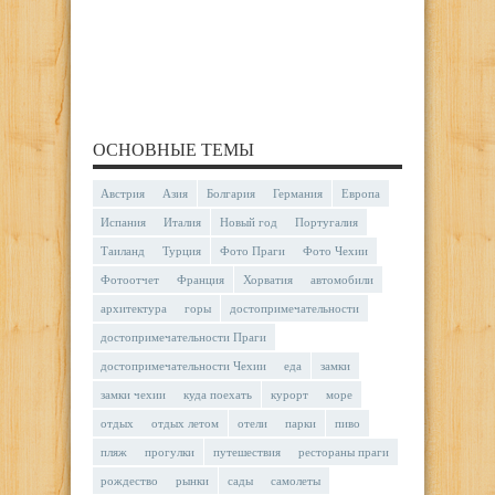
ОСНОВНЫЕ ТЕМЫ
Австрия
Азия
Болгария
Германия
Европа
Испания
Италия
Новый год
Португалия
Таиланд
Турция
Фото Праги
Фото Чехии
Фотоотчет
Франция
Хорватия
автомобили
архитектура
горы
достопримечательности
достопримечательности Праги
достопримечательности Чехии
еда
замки
замки чехии
куда поехать
курорт
море
отдых
отдых летом
отели
парки
пиво
пляж
прогулки
путешествия
рестораны праги
рождество
рынки
сады
самолеты