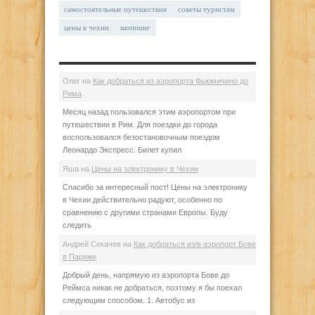
самостоятельные путешествия
советы туристам
цены в чехии
шоппинг
Олег
на
Как добраться из аэропорта Фьюмичино до
Рима
Месяц назад пользовался этим аэропортом при
путешествии в Рим. Для поездки до города
воспользовался безостановочным поездом
Леонардо Экспресс. Билет купил
Яша
на
Цены на электронику в Чехии
Спасибо за интересный пост! Цены на электронику
в Чехии действительно радуют, особенно по
сравнению с другими странами Европы. Буду
следить
Андрей Секачев
на
Как добраться из/в аэропорт Бове
в Париже
Добрый день, напрямую из аэропорта Бове до
Реймса никак не добраться, поэтому я бы поехал
следующим способом. 1. Автобус из