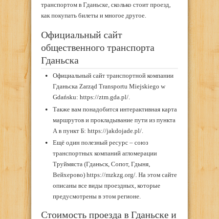
транспортом в Гданьске, сколько стоит проезд,
как покупать билеты и многое другое.
Официальный сайт
общественного транспорта
Гданьска
Официальный сайт транспортной компании
Гданьска Zarząd Transportu Miejskiego w
Gdańsku: https://ztm.gda.pl/.
Также вам понадобится интерактивная карта
маршрутов и прокладывание пути из пункта
А в пункт Б: https://jakdojade.pl/.
Ещё один полезный ресурс – союз
транспортных компаний агломерации
Труймяста (Гданьск, Сопот, Гдыня,
Вейхерово) https://mzkzg.org/. На этом сайте
описаны все виды проездных, которые
предусмотрены в этом регионе.
Стоимость проезда в Гданьске и