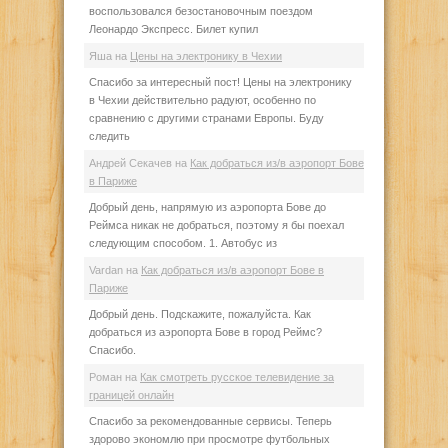
воспользовался безостановочным поездом
Леонардо Экспресс. Билет купил
Яша
на
Цены на электронику в Чехии
Спасибо за интересный пост! Цены на электронику
в Чехии действительно радуют, особенно по
сравнению с другими странами Европы. Буду
следить
Андрей Секачев
на
Как добраться из/в аэропорт Бове
в Париже
Добрый день, напрямую из аэропорта Бове до
Реймса никак не добраться, поэтому я бы поехал
следующим способом. 1. Автобус из
Vardan
на
Как добраться из/в аэропорт Бове в
Париже
Добрый день. Подскажите, пожалуйста. Как
добраться из аэропорта Бове в город Реймс?
Спасибо.
Роман
на
Как смотреть русское телевидение за
границей онлайн
Спасибо за рекомендованные сервисы. Теперь
здорово экономлю при просмотре футбольных