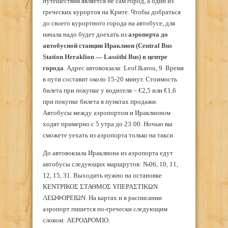
путешествия является не сам город, а один из
греческих курортов на Крите. Чтобы добраться
до своего курортного города на автобусе, для
начала надо будет доехать из
аэропорта до
автобусной станции Ираклион (Central Bus
Station Heraklion — Lassithi Bus) в центре
города
. Адрес автовокзала: Leof.Ikarou, 9. Время
в пути составит около 15-20 минут. Стоимость
билета при покупке у водителя – €2,5 или €1,6
при покупке билета в пунктах продажи.
Автобусы между аэропортом и Ираклионом
ходят примерно с 5 утра до 23:00. Ночью вы
сможете уехать из аэропорта только на такси.
До автовокзала Ираклиона из аэропорта едут
автобусы следующих маршрутов: №06, 10, 11,
12, 15, 31. Выходить нужно на остановке
ΚΕΝΤΡΙΚΟΣ ΣΤΑΘΜΟΣ ΥΠΕΡΑΣΤΙΚΩΝ
ΛΕΩΦΟΡΕΙΩΝ. На картах и в расписании
аэропорт пишется по-гречески следующим
словом: ΑΕΡΟΔΡΟΜΙΟ.