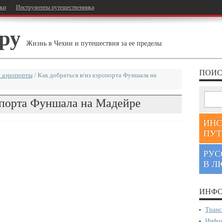
тки
Инструменты путешественника
ру
Жизнь в Чехии и путешествия за ее пределы
ПОИС
 аэропорты
/
Как добраться в/из аэропорта Фуншала на
ропорта Фуншала на Мадейре
ИНС
ПУТ
РУС
В Л
ИНФО
Транс
Инфор