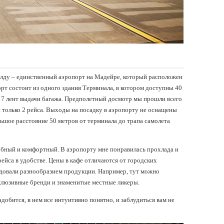
ду – единственный аэропорт на Мадейре, который расположен
т состоит из одного здания Терминала, в котором доступны 40
и 7 лент выдачи багажа. Предполетный досмотр мы прошли всего
и только 2 рейса. Выходы на посадку в аэропорту не оснащены
льшое расстояние 50 метров от терминала до трапа самолета
бный и комфортный. В аэропорту мне понравилась прохлада и
ейса в удобстве. Цены в кафе отличаются от городских
адовали разнообразием продукции. Например, тут можно
клюзивные бренди и знаменитые местные ликеры.
добится, в нем все интуитивно понятно, и заблудиться вам не