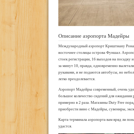
Описание аэропорта Мадейры
Международный аэропорт Криштиану Ронал
восточнее столицы острова Фуншал. Аэропор
стоек регистрации, 16 выходов на посадку 
за минут 10, правда, одновременно вылетал
рукавами, и не подаются автобусы, но небо
легко преодолевается.
Аэропорт Мадейры современный, очень удо
большое количество сидений для ожидания р
примерно в 2 раза. Магазины Duty Free пор
приобрести вино с Мадейры, сувениры, экс
Карта терминала аэропорта вам вряд ли пона
удастся.