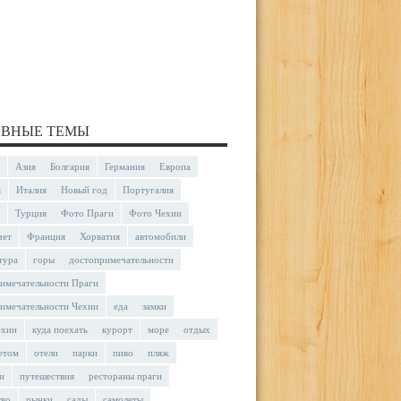
ВНЫЕ ТЕМЫ
Азия
Болгария
Германия
Европа
я
Италия
Новый год
Португалия
Турция
Фото Праги
Фото Чехии
чет
Франция
Хорватия
автомобили
тура
горы
достопримечательности
имечательности Праги
имечательности Чехии
еда
замки
ехии
куда поехать
курорт
море
отдых
етом
отели
парки
пиво
пляж
и
путешествия
рестораны праги
тво
рынки
сады
самолеты