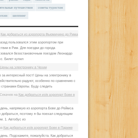
ятельные путешествия
советы туристам
чехии
шоппинг
а
Как добраться из аэропорта Фьюмичино до Рима
азад пользовался этим аэропортом при
твии в Рим. Для поездки до города
зовался безостановочным поездом Леонардо
с. Билет купил
Цены на электронику в Чехии
 за интересный пост! Цены на электронику в
ействительно радуют, особенно по сравнению с
 странами Европы. Буду следить
Секачев
на
Как добраться из/в аэропорт Бове в
день, напрямую из аэропорта Бове до Реймса
е добраться, поэтому я бы поехал следующим
м. 1. Автобус из
на
Как добраться из/в аэропорт Бове в Париже
день. Подскажите, пожалуйста. Как добраться