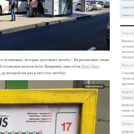
самосто
цены в 
Олег
н
Месяц н
путешес
восполь
Экспрес
ех остановках, которые проезжает автобус. На расписание также
Яша
на
6 остановок на всем пути. Например, наш отель
Hotel Duas
до которой как раз и шел этот автобус.
Спасибо
Чехии д
другими
Андрей 
Париже
Добрый 
никак н
способо
Vardan
Добрый 