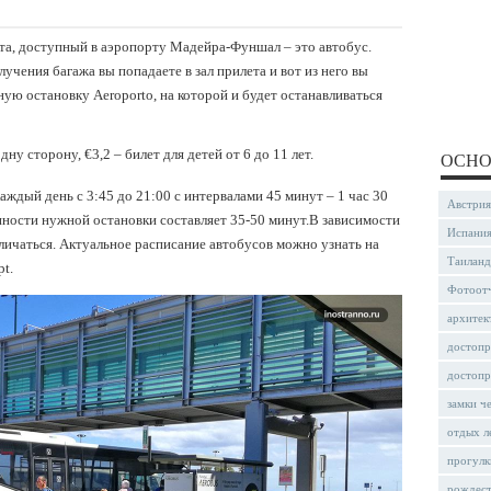
а, доступный в аэропорту Мадейра-Фуншал – это автобус.
учения багажа вы попадаете в зал прилета и вот из него вы
ую остановку Aeroporto, на которой и будет останавливаться
 одну сторону, €3,2 – билет для детей от 6 до 11 лет.
ОСНО
дый день с 3:45 до 21:00 с интервалами 45 минут – 1 час 30
Австрия
енности нужной остановки составляет 35-50 минут.В зависимости
Испани
личаться. Актуальное расписание автобусов можно узнать на
Таиланд
t.
Фотоот
архитек
достопр
достопр
замки ч
отдых л
прогулк
рождес