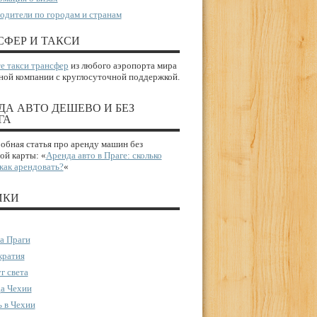
одители по городам и странам
СФЕР И ТАКСИ
е такси трансфер
из любого аэропорта мира
ной компании с круглосуточной поддержкой.
ДА АВТО ДЕШЕВО И БЕЗ
ГА
бная статья про аренду машин без
ой карты: «
Аренда авто в Праге: сколько
 как арендовать?
«
ИКИ
а Праги
ратия
г света
а Чехии
 в Чехии