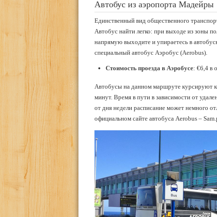
Автобус из аэропорта Мадейры
Единственный вид общественного транспорт
Автобус найти легко: при выходе из зоны пол
напрямую выходите и упираетесь в автобусн
специальный автобус Аэробус (Aerobus).
Стоимость проезда в Аэробусе
: €6,4 в
Автобусы на данном маршруте курсируют каж
минут. Время в пути в зависимости от удал
от дня недели расписание может немного от
официальном сайте автобуса Aerobus – Sam.p