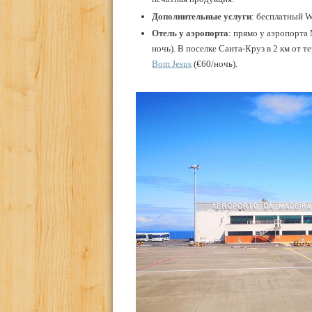
Дополнительные услуги
: бесплатный W
Отель у аэропорта
: прямо у аэропорта
ночь). В поселке Санта-Круз в 2 км от
Bom Jesus
(€60/ночь).