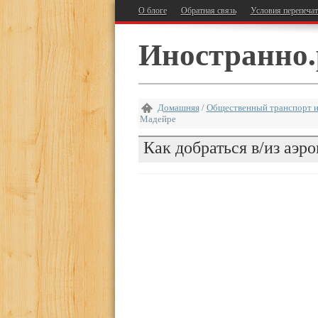
О блоге
Обратная связь
Условия перепеча
Иностранно.
Домашняя
/
Общественный транспорт и
Мадейре
Как добраться в/из аэ