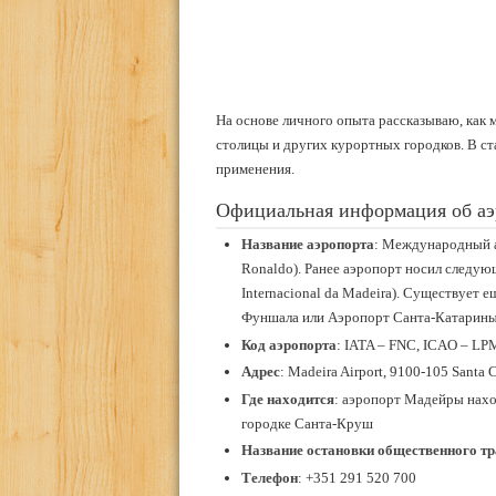
На основе личного опыта рассказываю, как
столицы и других курортных городков. В с
применения.
Официальная информация об аэ
Название аэропорта
: Международный а
Ronaldo). Ранее аэропорт носил следу
Internacional da Madeira). Существует 
Фуншала или Аэропорт Санта-Катарины
Код аэропорта
: IATA – FNC, ICAO – LPM
Адрес
: Madeira Airport, 9100-105 Santa C
Где находится
: аэропорт Мадейры нахо
городке Санта-Круш
Название остановки общественного т
Телефон
: +351 291 520 700