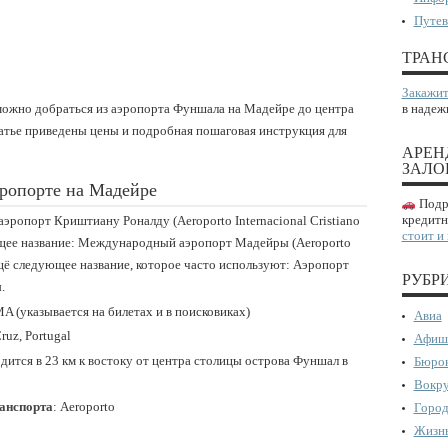
Путев
ТРАН
Закажит
 можно добраться из аэропорта Фуншала на Мадейре до центра
в надеж
татье приведены цены и подробная пошаговая инструкция для
АРЕН
ЗАЛО
ропорте на Мадейре
Подро
кредитн
эропорт Криштиану Роналду (Aeroporto Internacional Cristiano
стоит и
ющее название: Международный аэропорт Мадейры (Aeroporto
ещё следующее название, которое часто используют: Аэропорт
РУБР
.
A (указывается на билетах и в поисковиках)
Авиа
ruz, Portugal
Афиш
дится в 23 км к востоку от центра столицы острова Фуншал в
Бюрок
Вокру
ранспорта
: Aeroporto
Город
Жизнь