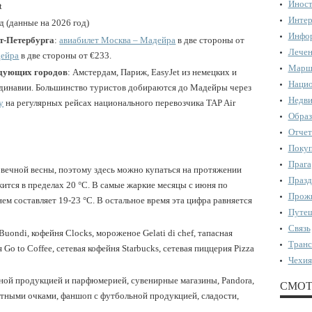
Иност
t
Интер
год (данные на 2026 год)
Инфор
т-Петербурга
:
авиабилет Москва – Мадейра
в две стороны от
Лечен
дейра
в две стороны от €233.
Марш
едующих городов
: Амстердам, Париж, EasyJet из немецких и
Нацио
андинавии. Большинство туристов добираются до Мадейры через
Недви
у
на регулярных рейсах национального перевозчика TAP Air
Образ
Отчет
Поку
Прага
 вечной весны, поэтому здесь можно купаться на протяжении
Празд
жится в пределах 20 °C. В самые жаркие месяцы с июня по
Прожи
ем составляет 19-23 °C. В остальное время эта цифра равняется
Путеш
Связь
Buondi, кофейня Clocks, мороженое Gelati di chef, тапасная
Транс
я Go to Coffee, сетевая кофейня Starbucks, сетевая пиццерия Pizza
Чехия
льной продукцией и парфюмерией, сувенирные магазины, Pandora,
СМОТ
итными очками, фаншоп с футбольной продукцией, сладости,