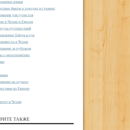
ранные языки
есные факты о городах и странах
мация для туристов
ие в Чехии и Европе
руты путешествий
нальные блюда и еда
жимость в Чехии
ование за рубежом
ы о мероприятиях
пки
ники
вание на отдыхе
ествия по Европе
порт в Чехии
РИТЕ ТАКЖЕ