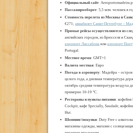
Официальный сайт
: Aeroportomadeira.p
Пассажирооборот
: 5,5 млн. человек в 
Стоимость перелета из Москвы и Санк
€271;
авиабилет Санкт-Петербург – Ма
Прямые рейсы осуществляются из сл
английских городов, из Брюсселя и Ск
аэропорт Лиссабона
или
аэропорт Порт
Portugal.
Местное время
: GMT+1
Валюта местная
: Евро
Погода в аэропорту
: Мадейра – остров
целого года, а дневная температура дер
октябрь средняя температура воздуха дн
примерно 16-19 °C.
Рестораны и пункты питания
: кофейня 
Cockpit, кафе Specially, Saudade, кофейн
Hut.
Шоппинг/покупки
: Duty Free с алкого
магазины одежды, магазин с солнцезащ
печатная продукция.