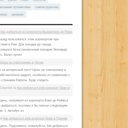
ятельные путешествия
советы туристам
чехии
шоппинг
а
Как добраться из аэропорта Фьюмичино до Рима
азад пользовался этим аэропортом при
твии в Рим. Для поездки до города
зовался безостановочным поездом Леонардо
с. Билет купил
Цены на электронику в Чехии
 за интересный пост! Цены на электронику в
ействительно радуют, особенно по сравнению с
 странами Европы. Буду следить
Секачев
на
Как добраться из/в аэропорт Бове в
день, напрямую из аэропорта Бове до Реймса
е добраться, поэтому я бы поехал следующим
м. 1. Автобус из
на
Как добраться из/в аэропорт Бове в Париже
день. Подскажите, пожалуйста. Как добраться