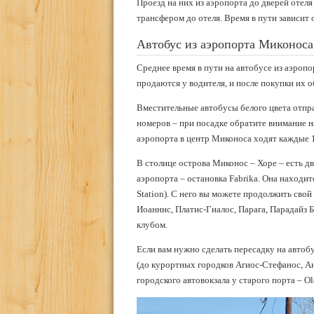
Проезд на них из аэропорта до дверей отеля
трансфером до отеля. Время в пути зависит о
Автобус из аэропорта Миконоса
Среднее время в пути на автобусе из аэропо
продаются у водителя, и после покупки их 
Вместительные автобусы белого цвета отпра
номеров – при посадке обратите внимание на
аэропорта в центр Миконоса ходят каждые 
В столице острова Миконос – Хоре – есть д
аэропорта – остановка Fabrika. Она находи
Station). С него вы можете продолжить свой
Иоаннис, Платис-Гиалос, Парага, Парадайз Б
клубом.
Если вам нужно сделать пересадку на автоб
(до курортных городков Агиос-Стефанос, Ан
городского автовокзала у старого порта – Old