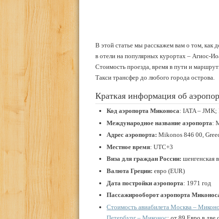
В этой статье мы расскажем вам о том, как 
в отели на популярных курортах – Агиос-Иоа
Стоимость проезда, время в пути и маршрут
Такси трансфер до любого города острова.
Краткая информация об аэропо
Код аэропорта Миконоса
: IATA – JMK
Международное название аэропорта
: 
Адрес аэропорта
:
Mikonos 846 00, Gree
Местное время
: UTC+3
Виза
для граждан России:
шенгенская в
Валюта Греции:
евро (EUR)
Дата постройки аэропорта
: 1971 год
Пассажирооборот аэропорта Миконос
Стоимость авиабилета Москва – Микон
Петербург – Миконос
: от 89 Евро в две