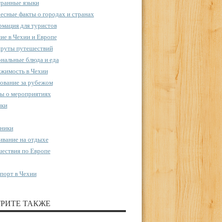
ранные языки
есные факты о городах и странах
мация для туристов
ие в Чехии и Европе
руты путешествий
нальные блюда и еда
жимость в Чехии
ование за рубежом
ы о мероприятиях
пки
ники
вание на отдыхе
ествия по Европе
порт в Чехии
РИТЕ ТАКЖЕ