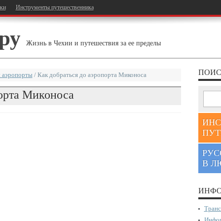
тки
Инструменты путешественника
ру
Жизнь в Чехии и путешествия за ее пределы
ПОИС
 аэропорты
/
Как добраться до аэропорта Миконоса
порта Миконоса
ИНС
ПУТ
РУС
В Л
ИНФО
Транс
Инфор