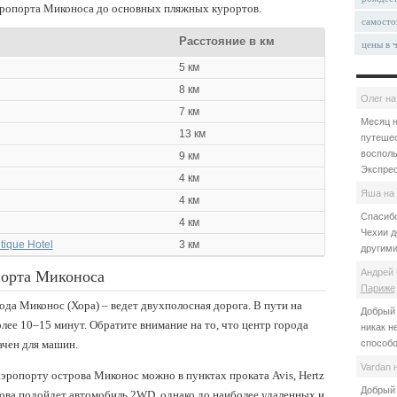
аэропорта Миконоса до основных пляжных курортов.
самосто
Расстояние в км
цены в 
5 км
8 км
Олег
н
7 км
Месяц н
13 км
путешес
восполь
9 км
Экспрес
4 км
Яша
на
4 км
Спасибо
4 км
Чехии д
tique Hotel
3 км
другими
Андрей 
порта Миконоса
Париже
ода Миконос (Хора) – ведет двухполосная дорога. В пути на
Добрый 
лее 10–15 минут. Обратите внимание на то, что центр города
никак н
чен для машин.
способо
Vardan
ропорту острова Миконос можно в пунктах проката Avis, Hertz
Добрый 
трова подойдет автомобиль 2WD, однако до наиболее удаленных и