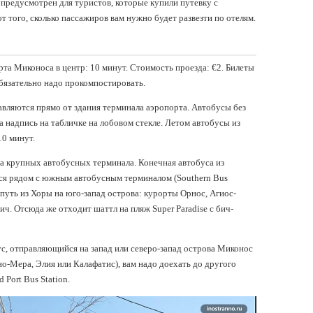
 предусмотрен для туристов, которые купили путевку с
т того, сколько пассажиров вам нужно будет развезти по отелям.
рта Миконоса в центр: 10 минут. Стоимость проезда: €2. Билеты
обязательно надо прокомпостировать.
вляются прямо от здания терминала аэропорта. Автобусы без
 надпись на табличке на лобовом стекле. Летом автобусы из
10 минут.
ва крупных автобусных терминала. Конечная автобуса из
тся рядом с южным автобусным терминалом (Southern Bus
 путь из Хоры на юго-запад острова: курорты Орнос, Агиос-
ич. Отсюда же отходит шаттл на пляж Super Paradise с бич-
ус, отправляющийся на запад или северо-запад острова Миконос
о-Мера, Элия или Калафатис), вам надо доехать до другого
 Port Bus Station.