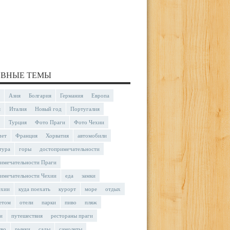
ВНЫЕ ТЕМЫ
Азия
Болгария
Германия
Европа
я
Италия
Новый год
Португалия
Турция
Фото Праги
Фото Чехии
чет
Франция
Хорватия
автомобили
тура
горы
достопримечательности
имечательности Праги
имечательности Чехии
еда
замки
ехии
куда поехать
курорт
море
отдых
етом
отели
парки
пиво
пляж
и
путешествия
рестораны праги
тво
рынки
сады
самолеты