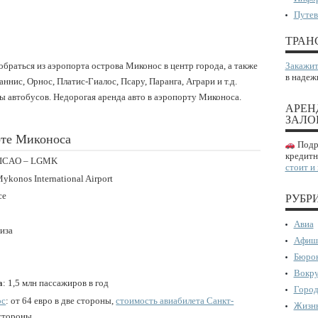
Путев
ТРАН
добраться из аэропорта острова Миконос в центр города, а также
Закажит
в надеж
ннис, Орнос, Платис-Гиалос, Псару, Паранга, Аграри и т.д.
ы автобусов. Недорогая аренда авто в аэропорту Миконоса.
АРЕН
ЗАЛО
рте Миконоса
Подро
кредитн
; ICAO – LGMK
стоит и
Mykonos International Airport
ce
РУБР
Авиа
иза
Афиш
Бюрок
Вокру
а
: 1,5 млн пассажиров в год
Город
ос
: от 64 евро в две стороны,
стоимость авиабилета Санкт-
Жизнь
 стороны