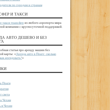
одители по городам и странам
СФЕР И ТАКСИ
е такси трансфер
из любого аэропорта мира
ной компании с круглосуточной поддержкой.
ДА АВТО ДЕШЕВО И БЕЗ
ГА
бная статья про аренду машин без
ой карты: «
Аренда авто в Праге: сколько
 как арендовать?
«
ИКИ
а Праги
ратия
г света
а Чехии
 в Чехии