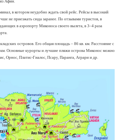
из Афин.
минал, в котором неудобно ждать свой рейс. Рейсы в высокий
чше не приезжать сюда заранее. По отзывами туристов, в
дающих в аэропорту Миконоса своего вылета, в 3–4 раза
рта.
ладских островов. Его общая площадь – 86 кв. км. Расстояние с
 15 км. Основные курорты и лучшие пляжи острова Миконос можно
с, Орнос, Платис-Гиалос, Псару, Паранга, Аграри и др.