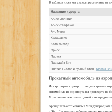
В таблице ниже мы указали расстояние из 
Название курорта
Агиос-Иоаннис
Агиос-Стефанос
Ано Мера
Калафатис
Кало-Ливади
Орнос
Парага
Парадайз Бич
Платис-Гиалос и лучший отель
Nissaki Bou
Прокатный автомобиль из аэро
Из аэропорта в центр столицы острова – гор
автомобиле из аэропорта вы проведете не бо
Хора полностью пешеходный и не предназна
Арендовать автомобиль в Международном аэ
и Sixt. Для поездки в большинство мест ос