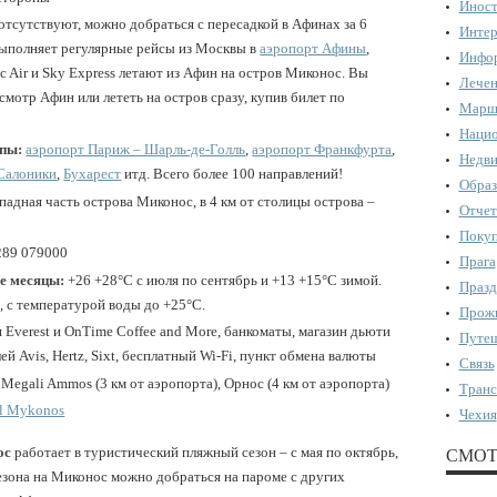
Иност
отсутствуют, можно добраться с пересадкой в Афинах за 6
Интер
 выполняет регулярные рейсы из Москвы в
аэропорт Афины
,
Инфор
c Air и Sky Express летают из Афин на остров Миконос. Вы
Лечен
мотр Афин или лететь на остров сразу, купив билет по
Марш
Нацио
опы:
аэропорт Париж – Шарль-де-Голль
,
аэропорт Франкфурта
,
Недви
Салоники
,
Бухарест
итд. Всего более 100 направлений!
Образ
падная часть острова Миконос, в 4 км от столицы острова –
Отчет
Поку
2289 079000
Прага
е месяцы:
+26 +28°С с июля по сентябрь и +13 +15°С зимой.
Празд
, с температурой воды до +25°С.
Прожи
я Everest и OnTime Coffee and More, банкоматы, магазин дьюти
Путеш
й Avis, Hertz, Sixt, бесплатный Wi-Fi, пункт обмена валюты
Связь
ia Megali Ammos (3 км от аэропорта), Орнос (4 км от аэропорта)
Транс
el Mykonos
Чехия
ос
работает в туристический пляжный сезон – с мая по октябрь,
СМОТ
езона на Миконос можно добраться на пароме с других