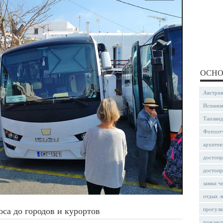
ОСНО
Австрия
Испани
Таиланд
Фотоот
архитек
достопр
достопр
замки ч
отдых л
са до городов и курортов
прогулк
рождес