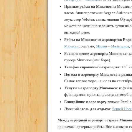
Прямые рейсы на Миконос
из Москвы 
часов. Авиаперевозчик Aegean Airlines
лоукостер Volotea, авиакомпании Olympi
можете по желанию заложить сутки на ос
выгодной цене.
Рейсы на Миконос из аэропортов Евр
Мюнхен
, Бергамо,
Милан – Мальпенса
,
Расположение аэропорта
Миконоса:
за
города Миконос (или Хора)
Телефон справочной аэропорта
: +30 
Погода в аэропорту Миконоса в разны
Самое теплое море – с июля по сентябрь
Услуги в аэропорту
Миконоса
: кофейн
фри, паркинг, пункты проката автомобиле
Ближайшие к аэропорту пляжи
: Paral
Лучший отель для отдыха
:
Semeli Hot
Международный аэропорт острова Микон
принимая чартерные рейсы. Вне высокого с