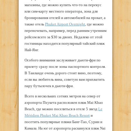
магазины, где можно купить что-то на перекус
или сим-карту местного оператора, зона для
бронирования отелей и автомобилей на прокат, а
также отель
Phuket Airport Overnight
, где можно
переночевать, например, перед ранним утренним
рейсом всего за $30 за двоих. Недалеко от этой
гостиницы находится популярный тайский пляж
Най-Янг.
Особого внимания заслуживает дьюти-фри по
прилету сразу после зоны паспортного контроля.
В Таиланде очень дорого стоит вино, поэтому,
если вы любитель вина, советую вам прихватить
пару бутылочек в дьюти-фри.
Всего в нескольких сотнях метров на север от
аэропорта Пхукета расположен пляж Mai Khao
Beach, где можно поселиться в отеле 5 звезд
Le
Méridien Phuket Mai Khao Beach Resort
и
посетить популярные пляжи Банг-Тао, Сурин и
Камала. На юг от аэропорта раскинулся пляж Nai