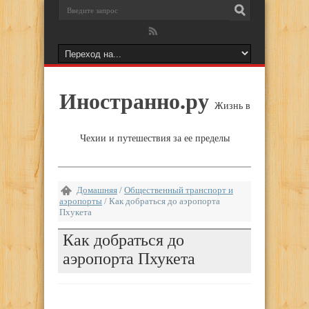
Иностранно.ру
Жизнь в
Чехии и путешествия за ее пределы
Домашняя
/
Общественный транспорт и
аэропорты
/
Как добраться до аэропорта
Пхукета
Как добраться до
аэропорта Пхукета