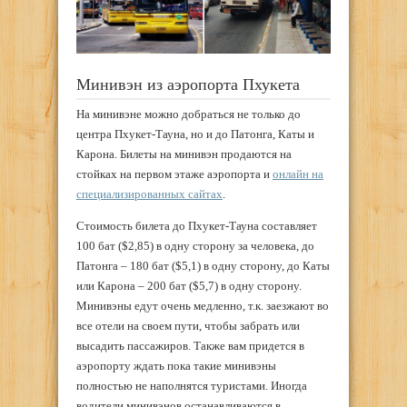
Минивэн из аэропорта Пхукета
На минивэне можно добраться не только до
центра Пхукет-Тауна, но и до Патонга, Каты и
Карона. Билеты на минивэн продаются на
стойках на первом этаже аэропорта и
онлайн на
специализированных сайтах
.
Стоимость билета до Пхукет-Тауна составляет
100 бат ($2,85) в одну сторону за человека, до
Патонга – 180 бат ($5,1) в одну сторону, до Каты
или Карона – 200 бат ($5,7) в одну сторону.
Минивэны едут очень медленно, т.к. заезжают во
все отели на своем пути, чтобы забрать или
высадить пассажиров. Также вам придется в
аэропорту ждать пока такие минивэны
полностью не наполнятся туристами. Иногда
водители минивэнов останавливаются в