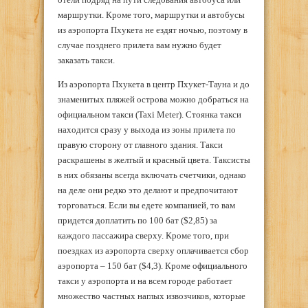
маршрутки. Кроме того, маршрутки и автобусы
из аэропорта Пхукета не ездят ночью, поэтому в
случае позднего прилета вам нужно будет
заказать такси.
Из аэропорта Пхукета в центр Пхукет-Тауна и до
знаменитых пляжей острова можно добраться на
официальном такси (Taxi Meter). Стоянка такси
находится сразу у выхода из зоны прилета по
правую сторону от главного здания. Такси
раскрашены в желтый и красный цвета. Таксисты
в них обязаны всегда включать счетчики, однако
на деле они редко это делают и предпочитают
торговаться. Если вы едете компанией, то вам
придется доплатить по 100 бат ($2,85) за
каждого пассажира сверху. Кроме того, при
поездках из аэропорта сверху оплачивается сбор
аэропорта – 150 бат ($4,3). Кроме официального
такси у аэропорта и на всем городе работает
множество частных наглых извозчиков, которые