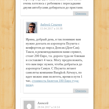
очень хотелось с ребенком с пересадками
двумя автобусами добираться до пристани.
Ответить
Андрей Секачев
15.04.2017 в 10:38
Ирина, добрый день, я так понимаю вам
нужно доехать из аэропорта Пхукета с
комфортом до пирса Донсак (Дон-Сак).
Такси, в рекомендованном нами сервисе,
стоит 200 Евро, т.к. дорога туда не близкая
и составляет 4 часа. Могу предположить,
что вам пирс нужен, чтобы добраться до
аэропорта Самуи. С Пхукета летают
самолеты компании Bangkok Airways, по
идее можно ими полететь, время в пути 1
час,
стоимость билетов 180 Евро туда-
назад
.
Ответить
Алексей
28.04.2017 в 14:14