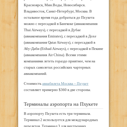
Красноярск, Мин.Воды, Новосибирск.
Владивосток, Санкт-Петербург, Москва. В
остальное время года добраться до Пхукета
можно с пересадкой в Бангкоке (авиакомпания
Thai Airways), с пересадкой в Дубае
(авиакомпания Emirates), с пересадкой в Дохе
(авиакомпания Qatar Airways), с пересадкой в
Абу-Даби (Etihad Airways), с пересадкой в Пекине
(авиакомпания Air China). Всеми этими
компаниями лететь гораздо приятнее, чем на
старых самолетах российских чартерных
авиакомпаний.
Стоимость
авиабилета Москва – Пхукет
составляет примерно $360 в две стороны.
Терминалы аэропорта на Пхукете
В аэропорту Пхукета есть три терминала.
Терминал 2 используется для международных
перелетов, Терминал 3 для внутренних