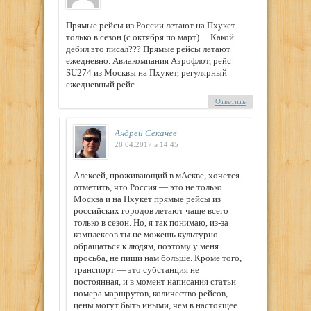
Прямые рейсы из России летают на Пхукет
только в сезон (с октября по март)… Какой
дебил это писал??? Прямые рейсы летают
ежедневно. Авиакомпания Аэрофлот, рейс
SU274 из Москвы на Пхукет, регулярный
ежедневный рейс.
Ответить
Андрей Секачев
28.04.2017 в 14:45
Алексей, проживающий в мАскве, хочется
отметить, что Россия — это не только
Москва и на Пхукет прямые рейсы из
российских городов летают чаще всего
только в сезон. Но, я так понимаю, из-за
комплексов ты не можешь культурно
обращаться к людям, поэтому у меня
просьба, не пиши нам больше. Кроме того,
транспорт — это субстанция не
постоянная, и в момент написания статьи
номера маршрутов, количество рейсов,
цены могут быть иными, чем в настоящее