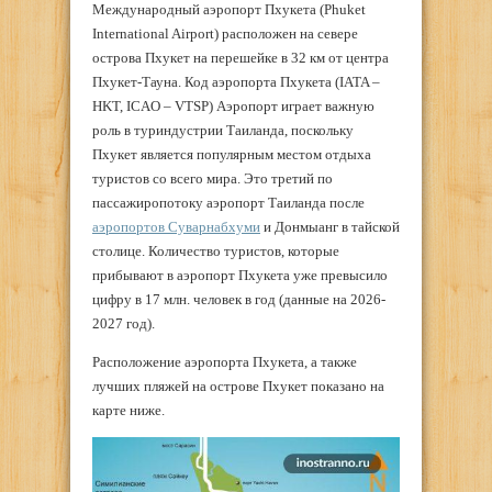
Международный аэропорт Пхукета (Phuket
International Airport) расположен на севере
острова Пхукет на перешейке в 32 км от центра
Пхукет-Тауна. Код аэропорта Пхукета (IATA –
HKT, ICAO – VTSP) Аэропорт играет важную
роль в туриндустрии Таиланда, поскольку
Пхукет является популярным местом отдыха
туристов со всего мира. Это третий по
пассажиропотоку аэропорт Таиланда после
аэропортов Суварнабхуми
и Донмыанг в тайской
столице. Количество туристов, которые
прибывают в аэропорт Пхукета уже превысило
цифру в 17 млн. человек в год (данные на 2026-
2027 год).
Расположение аэропорта Пхукета, а также
лучших пляжей на острове Пхукет показано на
карте ниже.