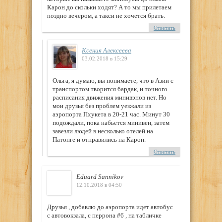
Карон до скольки ходят? А то мы прилетаем
поздно вечером, а такси не хочется брать.
Ответить
Ксения Алексеева
03.02.2018 в 15:29
Ольга, я думаю, вы понимаете, что в Азии с
транспортом творится бардак, и точного
расписания движения минивэнов нет. Но
мои друзья без проблем уезжали из
аэропорта Пхукета в 20-21 час. Минут 30
подождали, пока набьется минивен, затем
завезли людей в несколько отелей на
Патонге и отправились на Карон.
Ответить
Eduard Sannikov
12.10.2018 в 04:50
Друзья , добавлю до аэропорта идет автобус
с автовокзала, с перрона #6 , на табличке