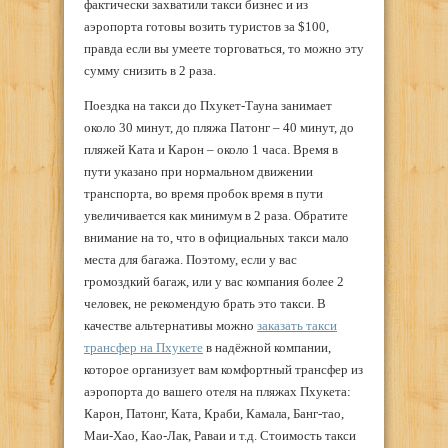
фактически захватили такси бизнес и из
аэропорта готовы возить туристов за $100,
правда если вы умеете торговаться, то можно эту
сумму снизить в 2 раза.
Поездка на такси до Пхукет-Тауна занимает
около 30 минут, до пляжа Патонг – 40 минут, до
пляжей Ката и Карон – около 1 часа. Время в
пути указано при нормальном движении
транспорта, во время пробок время в пути
увеличивается как минимум в 2 раза. Обратите
внимание на то, что в официальных такси мало
места для багажа. Поэтому, если у вас
громоздкий багаж, или у вас компания более 2
человек, не рекомендую брать это такси. В
качестве альтернативы можно
заказать такси
трансфер на Пхукете
в надёжной компании,
которое организует вам комфортный трансфер из
аэропорта до вашего отеля на пляжах Пхукета:
Карон, Патонг, Ката, Краби, Камала, Банг-тао,
Маи-Хао, Као-Лак, Раваи и т.д. Стоимость такси