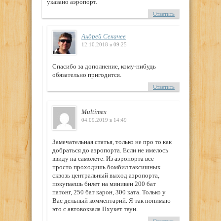
указано аэропорт.
Ответить
Андрей Секачев
12.10.2018 в 09:25
Спасибо за дополнение, кому-нибудь
обязательно пригодится.
Ответить
Multimex
04.09.2019 в 14:49
Замечательная статья, только не про то как
добраться до аэропорта. Если не имелось
ввиду на самолете. Из аэропорта все
просто проходишь бомбил таксишных
сквозь центральный выход аэропорта,
покупаешь билет на минивен 200 бат
патонг, 250 бат карон, 300 ката. Только у
Вас дельный комментарий. Я так понимаю
это с автовокзала Пхукет таун.