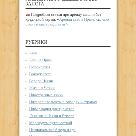
ЗАЛОГА
Подробная статья про аренду машин без
кредитной карты: «
Аренда авто в Праге: сколько
стоит и как арендовать?
«
РУБРИКИ
Авиа
Афиша Праги
Бюрократия
Вокруг света
Города Чехии
Жизнь в Чехии
Иностранные языки
Интересные факты о городах и странах
Информация для туристов
Лечение в Чехии и Европе
Маршруты путешествий
Национальные блюда и еда