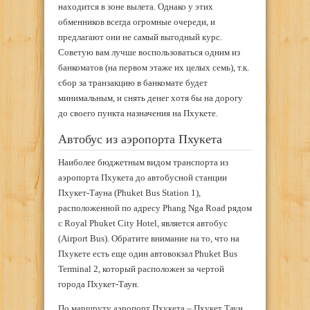
находится в зоне вылета. Однако у этих
обменников всегда огромные очереди, и
предлагают они не самый выгодный курс.
Советую вам лучше воспользоваться одним из
банкоматов (на первом этаже их целых семь), т.к.
сбор за транзакцию в банкомате будет
минимальным, и снять денег хотя бы на дорогу
до своего пункта назначения на Пхукете.
Автобус из аэропорта Пхукета
Наиболее бюджетным видом транспорта из
аэропорта Пхукета до автобусной станции
Пхукет-Тауна (Phuket Bus Station 1),
расположенной по адресу Phang Nga Road рядом
с Royal Phuket City Hotel, является автобус
(Airport Bus). Обратите внимание на то, что на
Пхукете есть еще один автовокзал Phuket Bus
Terminal 2, который расположен за чертой
города Пхукет-Таун.
По маршруту аэропорт Пхукета – Пхукет Таун