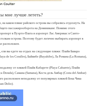
ы мне лучше лететь?
о, на каком пляже райского острова вы собрались отдохнуть. На
бщего пассажирооборота на Доминикане. Помимо этого
аэропорт в Пуэрто-Плата и аэропорт Лас Америкас в Санто-
голкам острова. Поэтому будет логично выбирать аэропорт в
же расположен.
, ели вы едете на отдых на следующие пляжи: Плайя Баваро
laya de los Coralles), Байяибе (Bayahibe), Ла Романа (La Romana),
одалеку от пляжей Плайя Кабарете (Playa Cabarete), Плайя
ya Dorada), Самана (Samana), Коста дель Амбар (Costa del Ambar)
го расположен неподалеку от популярных пляжей Бока Чика
an Dolio).