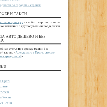
одители по городам и странам
СФЕР И ТАКСИ
е такси трансфер
из любого аэропорта мира
ной компании с круглосуточной поддержкой.
ДА АВТО ДЕШЕВО И БЕЗ
ГА
бная статья про аренду машин без
ой карты: «
Аренда авто в Праге: сколько
 как арендовать?
«
ИКИ
а Праги
ратия
г света
а Чехии
 в Чехии