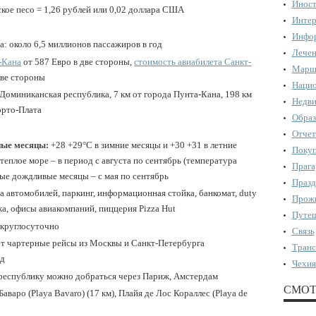
Иност
кое песо = 1,26 рублей или 0,02 доллара США
Интер
Инфор
: около 6,5 миллионов пассажиров в год
Лечен
-Кана
от 587 Евро в две стороны,
стоимость авиабилета Санкт-
Марш
две стороны
Нацио
Доминиканская республика, 7 км от города Пунта-Кана, 198 км
Недви
эрто-Плата
Образ
Отчет
ные месяцы:
+28 +29°С в зимние месяцы и +30 +31 в летние
Поку
теплое море – в период с августа по сентябрь (температура
Прага
мые дождливые месяцы – с мая по сентябрь
Празд
да автомобилей, паркинг, информационная стойка, банкомат, duty
Прожи
ажа, офисы авиакомпаний, пиццерия Pizza Hut
Путеш
:
круглосуточно
Связь
т чартерные рейсы из Москвы и Санкт-Петербурга
Транс
нд
Чехия
еспублику можно добраться через Париж, Амстердам
СМОТ
Баваро (Playa Bavaro) (17 км), Плайя де Лос Кораллес (Playa de