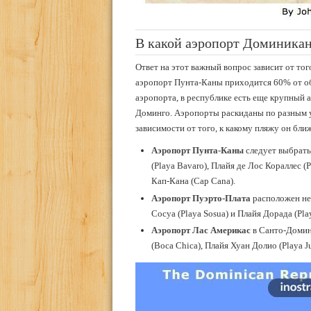
В какой аэропорт Доминикан
Ответ на этот важный вопрос зависит от тог
аэропорт Пунта-Каны приходится 60% от о
аэропорта, в республике есть еще крупный 
Доминго. Аэропорты раскиданы по разным у
зависимости от того, к какому пляжу он бли
Аэропорт Пунта-Каны
следует выбрать
(Playa Bavaro), Плайя де Лос Кораллес (P
Кап-Кана (Cap Cana).
Аэропорт Пуэрто-Плата
расположен неп
Сосуа (Playa Sosua) и Плайя Дорада (Pla
Аэропорт Лас Америкас
в Санто-Домин
(Boca Chica), Плайя Хуан Долио (Playa Ju