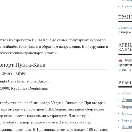
Путев
ТРАН
Закажит
в надеж
браться из аэропорта Пунта Кана до самых популярных курортов
АРЕН
, Байяибе, Бока-Чика и в обратном направлении. В инструкции я
ЗАЛО
 общественном транспорте и такси.
Подро
опорт Пунта-Кана
кредитн
стоит и
J; ИКАО – MDPC
Punta Cana International Airport
РУБР
a 23000, República Dominicana
Авиа
Афиш
требуется при пребывании до 30 дней. Внимание! При въезде в
Бюрок
, при выезде – 20 долларов США (однако выездной сбор может
Вокру
ор оплачивается наличными в аэропорту. Для въезда в
Город
, чтобы в паспорте было минимум 2 пустые страницы
Жизнь
оминиканское песо. В 1 доминиканское песо входит 100 сентаво.