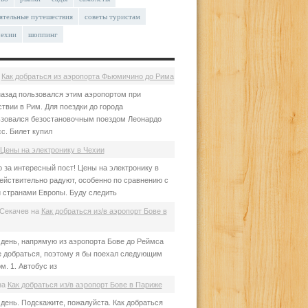
ятельные путешествия
советы туристам
чехии
шоппинг
а
Как добраться из аэропорта Фьюмичино до Рима
азад пользовался этим аэропортом при
твии в Рим. Для поездки до города
зовался безостановочным поездом Леонардо
с. Билет купил
Цены на электронику в Чехии
 за интересный пост! Цены на электронику в
ействительно радуют, особенно по сравнению с
 странами Европы. Буду следить
Секачев
на
Как добраться из/в аэропорт Бове в
день, напрямую из аэропорта Бове до Реймса
е добраться, поэтому я бы поехал следующим
м. 1. Автобус из
на
Как добраться из/в аэропорт Бове в Париже
день. Подскажите, пожалуйста. Как добраться