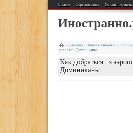
О блоге
Обратная связь
Условия перепеча
Иностранно.
Домашняя
/
Общественный транспорт и
курортов Доминиканы
Как добраться из аэроп
Доминиканы