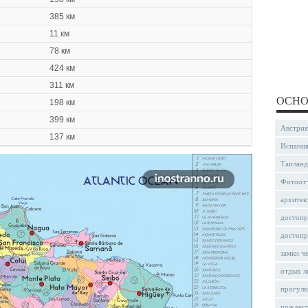
385 км
11 км
78 км
424 км
311 км
ОСНО
198 км
399 км
Австрия
137 км
Испани
Таиланд
Фотоот
архитек
достопр
достопр
замки ч
отдых л
прогулк
рождес