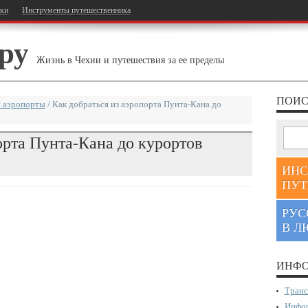
тки
Инструменты путешественника
ру
Жизнь в Чехии и путешествия за ее пределы
ПОИС
 аэропорты
/
Как добраться из аэропорта Пунта-Кана до
орта Пунта-Кана до курортов
ИНС
ПУТ
РУС
В Л
ИНФО
Транс
Инфор