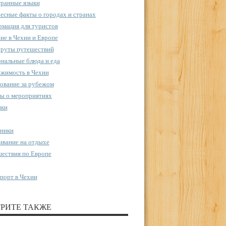
ранные языки
есные факты о городах и странах
мация для туристов
ие в Чехии и Европе
руты путешествий
нальные блюда и еда
жимость в Чехии
ование за рубежом
ы о мероприятиях
пки
ники
вание на отдыхе
ествия по Европе
порт в Чехии
РИТЕ ТАКЖЕ