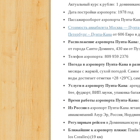
Актуальный курс к рублю: 1 доминиканс
Дата постройки аэропорта: 1978 год
Пассажирооборот аэропорта Пунта-Кана
Стоимость авиабилета Москва — Пунта
Петербург – Пунта-Кана
от 606 Евро в 
Расположение аэропорта
Пунта-Кана:
от города Санто-Доминго, 430 км от Пу
Телефон аэропорта: 809 959 2376
Погода в аэропорту
Пунта-Кана в раз
месяцы с жаркой, сухой погодой. Самое 
воды достигает отметки +28 +29°С), са
Услуги в аэропорту
Пунта-Кана
: арен
free, фудкорт, ВИП лаунж, упаковка баг
Время работы аэропорта
Пунта-Кана
Из России
в аэропорт Пунта-Кана летаю
авиакомпаний Азур Эр, Россия, Нордви
Регулярным рейсом
в Доминиканскую р
Ближайшие к аэропорту пляжи:
Плайя 
los Coralles) (19 км)