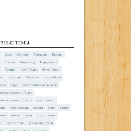
ВНЫЕ ТЕМЫ
Азия
Болгария
Германия
Европа
я
Италия
Новый год
Португалия
Турция
Фото Праги
Фото Чехии
чет
Франция
Хорватия
автомобили
тура
горы
достопримечательности
имечательности Праги
имечательности Чехии
еда
замки
ехии
куда поехать
курорт
море
отдых
етом
отели
парки
пиво
пляж
и
путешествия
рестораны праги
тво
рынки
сады
самолеты