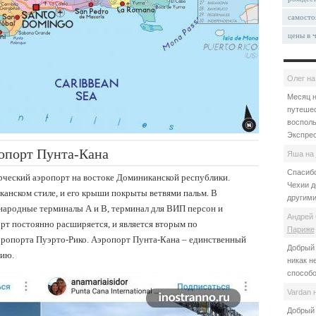
самосто
цены в 
Олег
н
Месяц н
путешес
восполь
Экспрес
опорт Пунта-Кана
Яша
на
Спасибо
рческий аэропорт на востоке Доминиканской республики.
Чехии д
анском стиле, и его крыши покрыты ветвями пальм. В
другими
ународные терминалы А и В, терминал для ВИП персон и
Андрей 
рт постоянно расширяется, и является вторым по
Париже
эропорта Пуэрто-Рико. Аэропорт Пунта-Кана – единственный
Добрый 
сию.
никак н
способо
Vardan
Добрый 