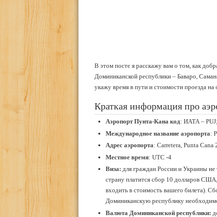
В этом посте я расскажу вам о том, как до
Доминиканской республики – Баваро, Самана
укажу время в пути и стоимости проезда на
Краткая информация про аэр
Аэропорт Пунта-Кана код
: ИАТА – PU
Международное название аэропорта
: 
Адрес
аэропорта
: Carretera, Punta Can
Местное время
: UTC -4
Виза:
для граждан России и Украины не 
страну платится сбор 10 долларов США
входить в стоимость вашего билета). Сб
Доминиканскую республику необходимо
Валюта Доминиканской республики:
д