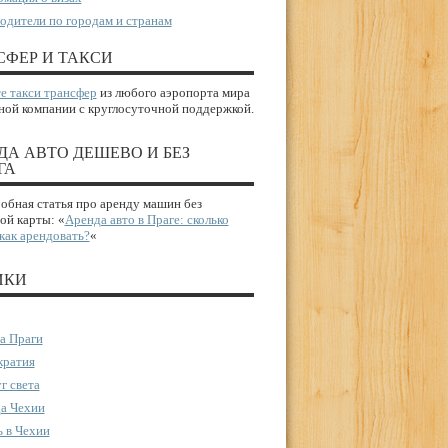
одители по городам и странам
СФЕР И ТАКСИ
е такси трансфер
из любого аэропорта мира
ной компании с круглосуточной поддержкой.
ДА АВТО ДЕШЕВО И БЕЗ
ГА
бная статья про аренду машин без
ой карты: «
Аренда авто в Праге: сколько
 как арендовать?
«
ИКИ
а Праги
ратия
г света
а Чехии
 в Чехии