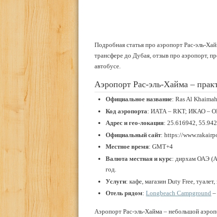
Подробная статья про аэропорт Рас-эль-Хай
трансфере до Дубая, отзыв про аэропорт, п
автобусе.
Аэропорт Рас-эль-Хайма – прак
Официальное
название
: Ras Al Khaimah
Код
аэропорта
: ИАТА – RKT; ИКАО –
Адрес и гео-локация
: 25.616942, 55.94
Официальный сайт
: https://www.rakairp
Местное время
: GMT+4
Валюта местная и курс
: дирхам ОАЭ (A
год.
Услуги
: кафе, магазин Duty Free, туале
Отель рядом
:
Longbeach Campground
–
Аэропорт Рас-эль-Хайма – небольшой аэроп