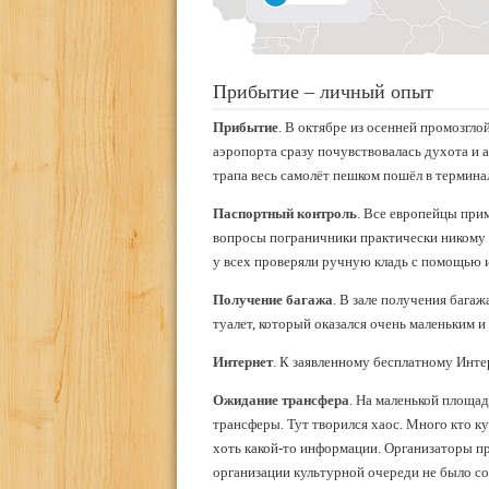
Прибытие – личный опыт
Прибытие
. В октябре из осенней промозгло
аэропорта сразу почувствовалась духота и 
трапа весь самолёт пешком пошёл в термина
Паспортный контроль
. Все европейцы при
вопросы пограничники практически никому н
у всех проверяли ручную кладь с помощью 
Получение багажа
. В зале получения багаж
туалет, который оказался очень маленьким и
Интернет
. К заявленному бесплатному Инте
Ожидание трансфера
. На маленькой площад
трансферы. Тут творился хаос. Много кто ку
хоть какой-то информации. Организаторы пр
организации культурной очереди не было сов