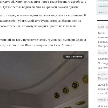
макулатурой. Кому-то говорили номер трансфертного автобуса, а
самосто
. Тут же бегали водители, что-то кричали, махали руками.
цены в 
екал от жары, каким-то чудом нашелся водитель и я в компании 8
тавлял собой убогенький автобусик, который был похож на
жного отделения, поэтому чемоданы просто положили на
Олег
н
Месяц н
путешес
стынной, на всём пути встречались грузовики, пустыри. Здания
восполь
е, до своего отеля Ибис ехал примерно 1 час 20 минут.
Экспрес
Яша
на
Спасибо
Чехии д
другими
Андрей 
Париже
Добрый 
никак н
способо
Vardan
Добрый 