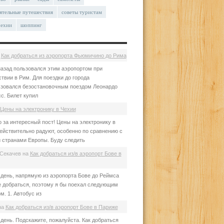
ятельные путешествия
советы туристам
чехии
шоппинг
а
Как добраться из аэропорта Фьюмичино до Рима
азад пользовался этим аэропортом при
твии в Рим. Для поездки до города
зовался безостановочным поездом Леонардо
с. Билет купил
Цены на электронику в Чехии
 за интересный пост! Цены на электронику в
ействительно радуют, особенно по сравнению с
 странами Европы. Буду следить
Секачев
на
Как добраться из/в аэропорт Бове в
день, напрямую из аэропорта Бове до Реймса
е добраться, поэтому я бы поехал следующим
м. 1. Автобус из
на
Как добраться из/в аэропорт Бове в Париже
день. Подскажите, пожалуйста. Как добраться