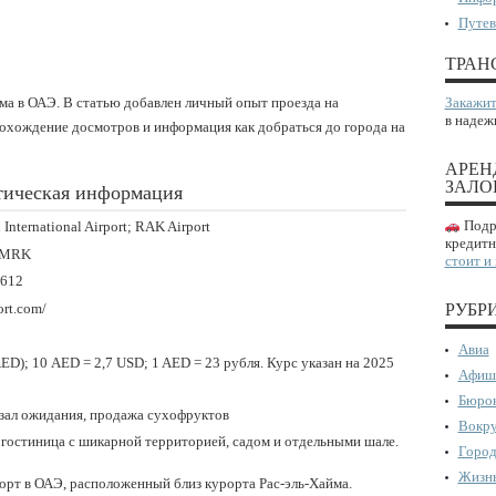
Путев
ТРАН
ма в ОАЭ. В статью добавлен личный опыт проезда на
Закажит
в надеж
рохождение досмотров и информация как добраться до города на
АРЕН
ЗАЛО
тическая информация
Подро
 International Airport; RAK Airport
кредитн
 OMRK
стоит и
2612
ort.com/
РУБР
Авиа
ED); 10 AED = 2,7 USD; 1 AED = 23 рубля. Курс указан на 2025
Афиш
Бюрок
т, зал ожидания, продажа сухофруктов
Вокру
 гостиница с шикарной территорией, садом и отдельными шале.
Город
Жизнь
орт в ОАЭ, расположенный близ курорта Рас-эль-Хайма.