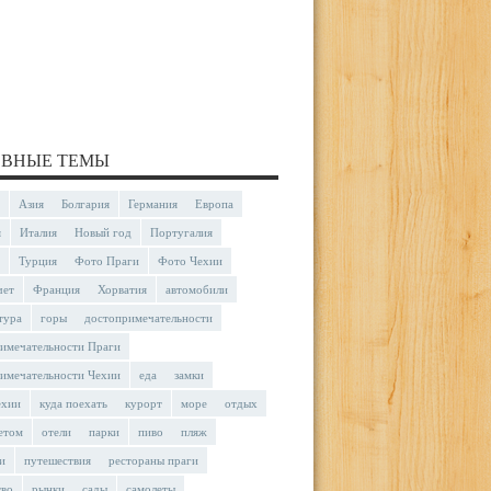
ВНЫЕ ТЕМЫ
Азия
Болгария
Германия
Европа
я
Италия
Новый год
Португалия
Турция
Фото Праги
Фото Чехии
чет
Франция
Хорватия
автомобили
тура
горы
достопримечательности
имечательности Праги
имечательности Чехии
еда
замки
ехии
куда поехать
курорт
море
отдых
етом
отели
парки
пиво
пляж
и
путешествия
рестораны праги
тво
рынки
сады
самолеты