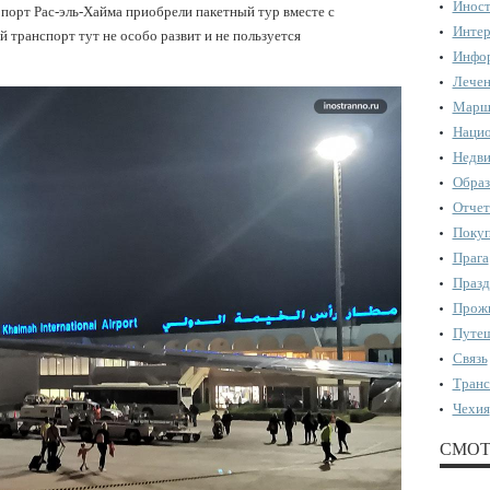
Иност
орт Рас-эль-Хайма приобрели пакетный тур вместе с
Интер
 транспорт тут не особо развит и не пользуется
Инфор
Лечен
Марш
Нацио
Недви
Образ
Отчет
Поку
Прага
Празд
Прожи
Путеш
Связь
Транс
Чехия
СМОТ