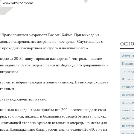
й Праги прилетел в аэропорт Рас-эль-Хайма. При выходе из
адовые испарения, несмотря на ночное время. Спустившись с
ОСНО
л проходить паспортный контроль и получать багаж.
Австрия
мерно за 20-30 минут прошли паспортный контроль, никакие
Испани
е задавали. А вот людей с рейса из Индии долго допрашивали и
интроскопа.
Таиланд
Фотоот
а с ленты забрал чемодан и пошел на выход. На выходе сходил в
архитек
 грязным.
достопр
рнету подключиться на смог.
достопр
ке около выхода из зала прилёта все 200 человек ожидали свои
замки ч
рил, толпился, пихался, и большинство людей бегали в поисках
отдых л
инимающей стороны кричали вставать в очередь, но места для
прогулк
сем. Площадка явно была рассчитана на человек 20-30, а не на
рождес