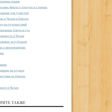
ранные языки
есные факты о городах и странах
мация для туристов
ие в Чехии и Европе
руты путешествий
нальные блюда и еда
жимость в Чехии
ование за рубежом
ы о мероприятиях
пки
ники
вание на отдыхе
ествия по Европе
порт в Чехии
РИТЕ ТАКЖЕ