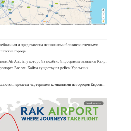
небольшая и представлена несколькими ближневосточными
петские города.
ния Air Arabia, у которой в полётной программе завялены Каир,
эропорта Рас-эль-Хайма существуют рейсы Уральских
ершаются перелеты чартерными компаниями из городов Европы: