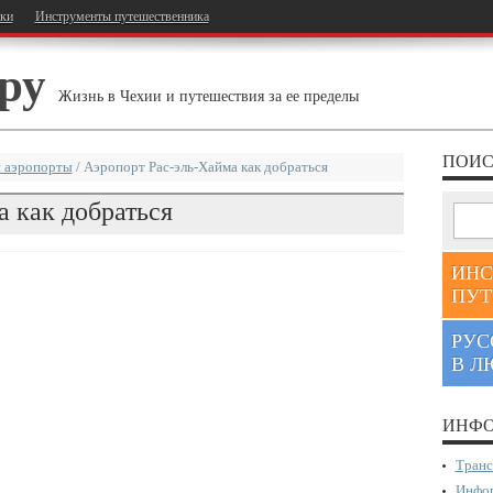
тки
Инструменты путешественника
ру
Жизнь в Чехии и путешествия за ее пределы
ПОИС
 аэропорты
/
Аэропорт Рас-эль-Хайма как добраться
 как добраться
ИНС
ПУТ
РУС
В Л
ИНФО
Транс
Инфор