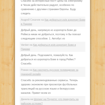
Спасибо за интересный пост! Цены на электронику
в Чехии действительно радуют, особенно по
сравнению с другими странами Европы. Буду
следить
Андрей Секачев
на
Как добраться из/в аэропорт Бове
в Париже
Добрый день, напрямую из аэропорта Бове до
Реймса никак не добраться, поэтому я бы поехал
следующим способом. 1. Автобус из
Vardan
на
Как добраться из/в аэропорт Бове в
Париже
Добрый день. Подскажите, пожалуйста. Как
добраться из аэропорта Бове в город Реймс?
Спасибо.
Роман
на
Как смотреть русское телевидение за
границей онлайн
Спасибо за рекомендованные сервисы. Теперь
здорово экономлю при просмотре футбольных
трансляций на русском языке и белорусских
каналов. Привет всем из
Данила
на
Шопинг на Пхукете: что прикупить на
райском острове?