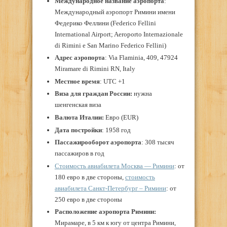
Международное название аэропорта
:
Международный аэропорт Римини имени
Федерико Феллини (Federico Fellini
International Airport; Aeroporto Internazionale
di Rimini e San Marino Federico Fellini)
Адрес аэропорта
: Via Flaminia, 409, 47924
Miramare di Rimini RN, Italy
Местное время
: UTC +1
Виза
для граждан России:
нужна
шенгенская виза
Валюта Италии:
Евро (EUR)
Дата постройки
: 1958 год
Пассажирооборот аэропорта
: 308 тысяч
пассажиров в год
Стоимость авиабилета Москва — Римини
: от
180 евро в две стороны,
стоимость
авиабилета Санкт-Петербург – Римини
: от
250 евро в две стороны
Расположение аэропорта
Римини:
Мирамаре, в 5 км к югу от центра Римини,