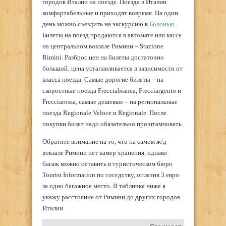
городов Италии на поезде. Поезда в Италии
комфортабельные и приходят вовремя. На один
день можно съездить на экскурсию в
Болонью
.
Билеты на поезд продаются в автомате или кассе
на центральном вокзале Римини – Stazione
Rimini. Разброс цен на билеты достаточно
большой: цена устанавливается в зависимости от
класса поезда. Самые дорогие билеты – на
скоростные поезда Frecciabianca, Frecciargento и
Frecciarossa, самые дешевые – на региональные
поезда Regionale Veloce и Regionale. После
покупки билет надо обязательно проштамповать.
Обратите внимание на то, что на самом ж/д
вокзале Римини нет камер хранения, однако
багаж можно оставить в туристическом бюро
Tourist Information по соседству, оплатив 3 евро
за одно багажное место. В табличке ниже я
укажу расстояние от Римини до других городов
Италии.