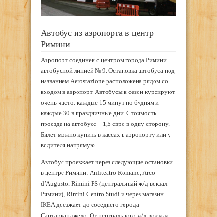
Автобус из аэропорта в центр
Римини
Аэропорт соединен с центром города Римини
автобусной линией № 9. Остановка автобуса под
названием Aerostazione расположена рядом со
входом в аэропорт. Автобусы в сезон курсируют
очень часто: каждые 15 минут по будням и
каждые 30 в праздничные дни. Стоимость
проезда на автобусе – 1,6 евро в одну сторону.
Билет можно купить в кассах в аэропорту или у
водителя напрямую.
Автобус проезжает через следующие остановки
в центре Римини: Anfiteatro Romano, Arco
d’Augusto, Rimini FS (центральный ж/д вокзал
Римини), Rimini Centro Studi и через магазин
IKEA доезжает до соседнего города
Сантарканджело. От центрального ж/д вокзала