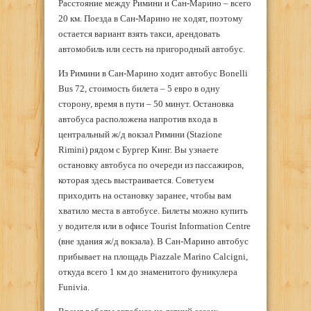
Расстояние между Римини и Сан-Марино – всего
20 км. Поезда в Сан-Марино не ходят, поэтому
остается вариант взять такси, арендовать
автомобиль или сесть на пригородный автобус.
Из Римини в Сан-Марино ходит автобус Bonelli
Bus 72, стоимость билета – 5 евро в одну
сторону, время в пути – 50 минут. Остановка
автобуса расположена напротив входа в
центральный ж/д вокзал Римини (Stazione
Rimini) рядом с Бургер Кинг. Вы узнаете
остановку автобуса по очереди из пассажиров,
которая здесь выстраивается. Советуем
приходить на остановку заранее, чтобы вам
хватило места в автобусе. Билеты можно купить
у водителя или в офисе Tourist Information Centre
(вне здания ж/д вокзала). В Сан-Марино автобус
прибывает на площадь Piazzale Marino Calcigni,
откуда всего 1 км до знаменитого фуникулера
Funivia.