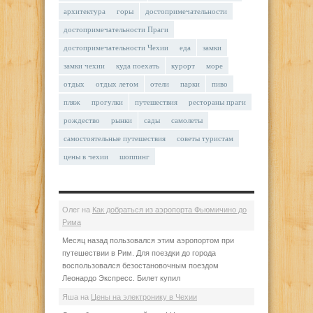
архитектура
горы
достопримечательности
достопримечательности Праги
достопримечательности Чехии
еда
замки
замки чехии
куда поехать
курорт
море
отдых
отдых летом
отели
парки
пиво
пляж
прогулки
путешествия
рестораны праги
рождество
рынки
сады
самолеты
самостоятельные путешествия
советы туристам
цены в чехии
шоппинг
Олег
на
Как добраться из аэропорта Фьюмичино до
Рима
Месяц назад пользовался этим аэропортом при
путешествии в Рим. Для поездки до города
воспользовался безостановочным поездом
Леонардо Экспресс. Билет купил
Яша
на
Цены на электронику в Чехии