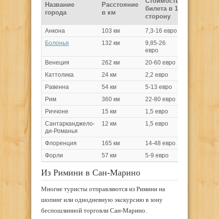
Стоимость
Название
Расстояние
билета в 1
города
в км
сторону
Анкона
103 км
7,3-16 евро
Болонья
132 км
9,85-26
евро
Венеция
262 км
20-60 евро
Каттолика
24 км
2,2 евро
Равенна
54 км
5-13 евро
Рим
360 км
22-80 евро
Риччоне
15 км
1,5 евро
Сантарканджело-
12 км
1,5 евро
ди-Романья
Флоренция
165 км
14-48 евро
Форли
57 км
5-9 евро
Из Римини в Сан-Марино
Многие туристы отправляются из Римини на
шопинг или однодневную экскурсию в зону
беспошлинной торговли Сан-Марино.