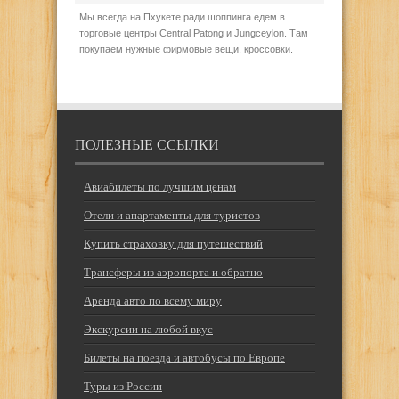
Мы всегда на Пхукете ради шоппинга едем в
торговые центры Central Patong и Jungceylon. Там
покупаем нужные фирмовые вещи, кроссовки.
ПОЛЕЗНЫЕ ССЫЛКИ
Авиабилеты по лучшим ценам
Отели и апартаменты для туристов
Купить страховку для путешествий
Трансферы из аэропорта и обратно
Аренда авто по всему миру
Экскурсии на любой вкус
Билеты на поезда и автобусы по Европе
Туры из России