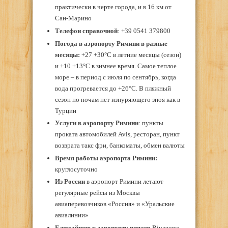
практически в черте города, и в 16 км от
Сан-Марино
Телефон справочной
: +39 0541 379800
Погода в аэропорту Римини в разные
месяцы:
+27 +30°С в летние месяцы (сезон)
и +10 +13°С в зимнее время. Самое теплое
море – в период с июля по сентябрь, когда
вода прогревается до +26°С. В пляжный
сезон по ночам нет изнуряющего зноя как в
Турции
Услуги в аэропорту
Римини
: пункты
проката автомобилей Avis, ресторан, пункт
возврата такс фри, банкоматы, обмен валюты
Время работы аэропорта Римини:
круглосуточно
Из России
в аэропорт Римини летают
регулярные рейсы из Москвы
авиаперевозчиков «Россия» и «Уральские
авиалинии»
Ближайшие к аэропорту пляжи:
Rivazurra