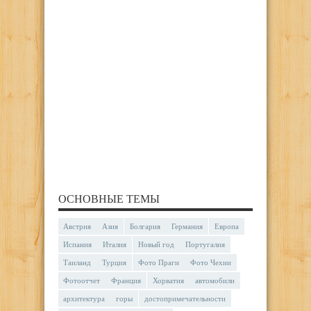
ОСНОВНЫЕ ТЕМЫ
Австрия
Азия
Болгария
Германия
Европа
Испания
Италия
Новый год
Португалия
Таиланд
Турция
Фото Праги
Фото Чехии
Фотоотчет
Франция
Хорватия
автомобили
архитектура
горы
достопримечательности