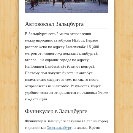
Автовокзал Зальцбурга
В Зальцбурге есть 2 места отправления
международных автобусов Flixbus. Первое
расположено по адресу Lastenstraße 16 (400
метров от главного жд вокзала Зальцбурга),
второе – на окраине города по адресу
Hellbrunner Landesstraße (6 км от центра).
Поэтому при покупке билета на автобус
внимательно следите за тем, из какого места
отправляется ваш автобус. Разумеется, будет
удобнее, если он отправляется с остановки ближе
к жд станции.
Фуникулер в Зальцбурге
Фуникулер в Зальцбурге связывает Старый город
с крепостью
Хоэнзальцбург
на холме. Время