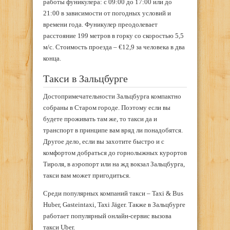
работы фуникулера: с 09:00 до 17:00 или до
21:00 в зависимости от погодных условий и
времени года. Фуникулер преодолевает
расстояние 199 метров в горку со скоростью 5,5
м/с. Стоимость проезда – €12,9 за человека в два
конца.
Такси в Зальцбурге
Достопримечательности Зальцбурга компактно
собраны в Старом городе. Поэтому если вы
будете проживать там же, то такси да и
транспорт в принципе вам вряд ли понадобятся.
Другое дело, если вы захотите быстро и с
комфортом добраться до горнолыжных курортов
Тироля, в аэропорт или на жд вокзал Зальцбурга,
такси вам может пригодиться.
Среди популярных компаний такси – Taxi & Bus
Huber, Gasteintaxi, Taxi Jäger. Также в Зальцбурге
работает популярный онлайн-сервис вызова
такси Uber.