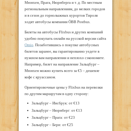
Мюнхен, Прага, Нюрнберга и т. д. По местным
региональным направлениям, до мелких городов
и в сезон до горнолыжных курортов Тироля
ходят автобусы компании ÖBB Postbus.
Билеты на автобусы Flixbus и других компаний
удобно покупать онлайн на русской версии сайта
Omio
. Позаботившись о покупке автобусных
билетов заранее, вы гарантированно уедете в
нужном вам направлении и неплохо сэкономите.
Например, билет на направление Зальцбург –
Мюнхен можно купить всего за €5 – дешевле
кофе с круассаном.
Ориентировочные цены у Flixbus на перевозки
по другим маршрутам в одну сторону:
Зальцбург – Инсбрук: от €13
Зальцбург – Нюрнберг: от €13
Зальцбург – Прага: от €23
Зальцбург – Берн: от €25