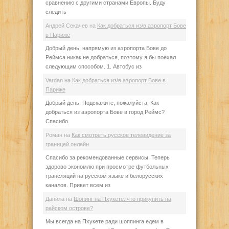
сравнению с другими странами Европы. Буду
следить
Андрей Секачев
на
Как добраться из/в аэропорт Бове
в Париже
Добрый день, напрямую из аэропорта Бове до
Реймса никак не добраться, поэтому я бы поехал
следующим способом. 1. Автобус из
Vardan
на
Как добраться из/в аэропорт Бове в
Париже
Добрый день. Подскажите, пожалуйста. Как
добраться из аэропорта Бове в город Реймс?
Спасибо.
Роман
на
Как смотреть русское телевидение за
границей онлайн
Спасибо за рекомендованные сервисы. Теперь
здорово экономлю при просмотре футбольных
трансляций на русском языке и белорусских
каналов. Привет всем из
Данила
на
Шопинг на Пхукете: что прикупить на
райском острове?
Мы всегда на Пхукете ради шоппинга едем в