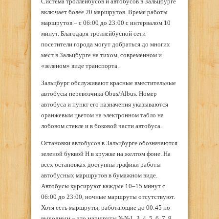
Система троллейбусов и автобусов в Зальцбурге
включает более 20 маршрутов. Время работы
маршрутов – с 06:00 до 23:00 с интервалом 10
минут. Благодаря троллейбусной сети
посетители города могут добраться до многих
мест в Зальцбурге на тихом, современном и
«зеленом» виде транспорта.
Зальцбург обслуживают красные вместительные
автобусы перевозчика Obus/Albus. Номер
автобуса и пункт его назначения указываются
оранжевым цветом на электронном табло на
лобовом стекле и в боковой части автобуса.
Остановки автобусов в Зальцбурге обозначаются
зеленой буквой H в кружке на желтом фоне. На
всех остановках доступны графики работы
автобусных маршрутов в бумажном виде.
Автобусы курсируют каждые 10–15 минут с
06:00 до 23:00, ночные маршруты отсутствуют.
Хотя есть маршруты, работающие до 00:45 по
выходным – это маршруты №№1, 3, 4, 5, 6, 7, 9,