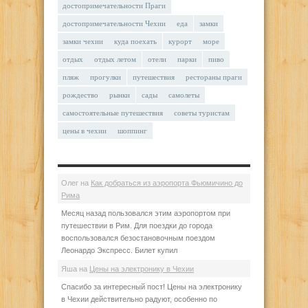
достопримечательности Праги
достопримечательности Чехии
еда
замки
замки чехии
куда поехать
курорт
море
отдых
отдых летом
отели
парки
пиво
пляж
прогулки
путешествия
рестораны праги
рождество
рынки
сады
самолеты
самостоятельные путешествия
советы туристам
цены в чехии
шоппинг
Олег
на
Как добраться из аэропорта Фьюмичино до
Рима
Месяц назад пользовался этим аэропортом при
путешествии в Рим. Для поездки до города
воспользовался безостановочным поездом
Леонардо Экспресс. Билет купил
Яша
на
Цены на электронику в Чехии
Спасибо за интересный пост! Цены на электронику
в Чехии действительно радуют, особенно по