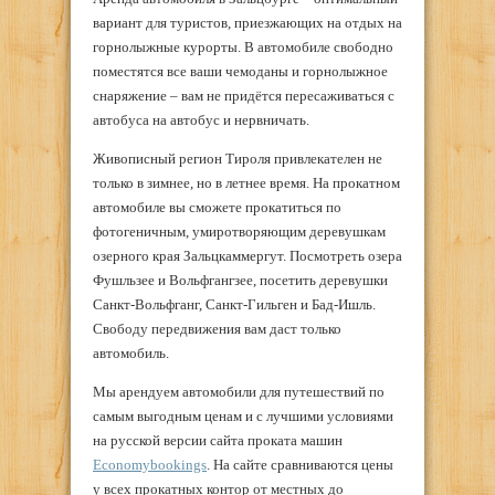
вариант для туристов, приезжающих на отдых на
горнолыжные курорты. В автомобиле свободно
поместятся все ваши чемоданы и горнолыжное
снаряжение – вам не придётся пересаживаться с
автобуса на автобус и нервничать.
Живописный регион Тироля привлекателен не
только в зимнее, но в летнее время. На прокатном
автомобиле вы сможете прокатиться по
фотогеничным, умиротворяющим деревушкам
озерного края Зальцкаммергут. Посмотреть озера
Фушльзее и Вольфгангзее, посетить деревушки
Санкт-Вольфганг, Санкт-Гильген и Бад-Ишль.
Свободу передвижения вам даст только
автомобиль.
Мы арендуем автомобили для путешествий по
самым выгодным ценам и с лучшими условиями
на русской версии сайта проката машин
Economybookings
. На сайте сравниваются цены
у всех прокатных контор от местных до