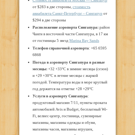
Стоимость авиабилета Москва — Сингапур
от $283 в две стороны,
стоимость
авиабилета Санкт-Петербург – Сингапур
от
$294 в две стороны
Расположение аэропорта
Сингапура:
район
Чанги в восточной части Сингапура, в 17 км
от гостиницы 5 звезд
Marina Bay Sands
Телефон справочной аэропорта
: +65 6595
6868
Погода в аэропорту Сингапура в разные
месяцы:
+32 +33°С в зимние месяцы (сезон)
и +29 +30°С в летние месяцы с жаркой
погодой. Температура воды в море круглый
год держится на отметке +28 +29°С
Услуги в аэропорту
Сингапура
:
продуктовый магазин 7/11, пункты проката
автомобилей Avis и Budget, бесплатный Wi-
Fi, велнес-центр, гостиница, сувенирные
магазины, магазины одежды и обуви,
магазины часов, магазины игрушек,