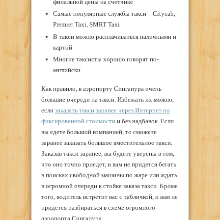
финальной цены на счетчике
Самые популярные службы такси – Citycab,
Premier Taxi, SMRT Taxi
В такси можно расплачиваться наличными и
картой
Многие таксисты хорошо говорят по-
английски
Как правило, в аэропорту Сингапура очень
большие очереди на такси. Избежать их можно,
если
заказать такси заранее через Интернет по
фиксированной стоимости
и без надбавок. Если
вы едете большой компанией, то сможете
заранее заказать большое вместительное такси.
Заказав такси заранее, вы будете уверены в том,
что оно точно приедет, и вам не придется бегать
в поисках свободной машины по жаре или ждать
в огромной очереди к стойке заказа такси. Кроме
того, водитель встретит вас с табличкой, и вам не
придется разбираться в схеме огромного
аэропорта Сингапура.