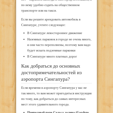
по нему удобно ездить на общественном
транспорте или на такси.
Если вы решите арендовать автомобиль в
Сингапуре, учтите следующее:
В Сингапуре левостороннее движение
Наземных парковок в городе не очень много,
и они часто переполнены, поэтому вам надо
будет искать подземные парковки
В Сингапуре много платных дорог
Как добраться до основных
достопримечательностей из
аэропорта Сингапура?
Если времени в аэропорту Сингапура у вас не
так много, то вам может пригодиться инструкция
по тому, как добраться до самых интересных
мест этого удивительного города.
Природный парк Сады у залива
(Gardens