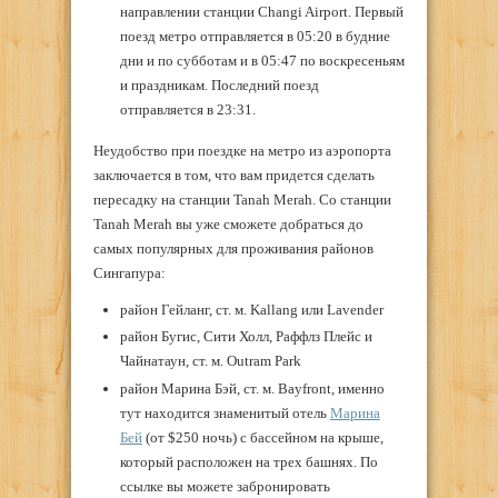
направлении станции Changi Airport. Первый
поезд метро отправляется в 05:20 в будние
дни и по субботам и в 05:47 по воскресеньям
и праздникам. Последний поезд
отправляется в 23:31.
Неудобство при поездке на метро из аэропорта
заключается в том, что вам придется сделать
пересадку на станции Tanah Merah. Со станции
Tanah Merah вы уже сможете добраться до
самых популярных для проживания районов
Сингапура:
район Гейланг, ст. м. Kallang или Lavender
район Бугис, Сити Холл, Раффлз Плейс и
Чайнатаун, ст. м. Outram Park
район Марина Бэй, ст. м. Bayfront, именно
тут находится знаменитый отель
Марина
Бей
(от $250 ночь) с бассейном на крыше,
который расположен на трех башнях. По
ссылке вы можете забронировать