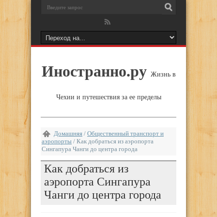
Иностранно.ру
Жизнь в
Чехии и путешествия за ее пределы
Домашняя
/
Общественный транспорт и
аэропорты
/
Как добраться из аэропорта
Сингапура Чанги до центра города
Как добраться из
аэропорта Сингапура
Чанги до центра города