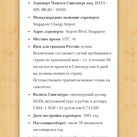
Аэропорт Чанги в Сингапуре код
: ИАТА –
SIN; ИКАО – WSSS
Международное название аэропорта
:
Singapore Changi Airport
Адрес аэропорта
: Airport Blvd, Singapore
Местное время
: UTC +8
Виза
для граждан России:
нужна.
Исключение составляет случай пребывания в
стране по транзитной визе – т.е. в течение 96
часов после прилета в Сингапур или 4 дней
вы должны покинуть страну.
Путешествовать транзитом можно только на
самолетах
Валюта Сингапура:
сингапурский доллар
(SGD), актуальный курс к рублю и доллару
США: 1 SGD = 62 рубля или 0,73 USD
Дата постройки аэропорта
: 1981 год
Пассажирооборот
: около 59 миллионов
пассажиров в год