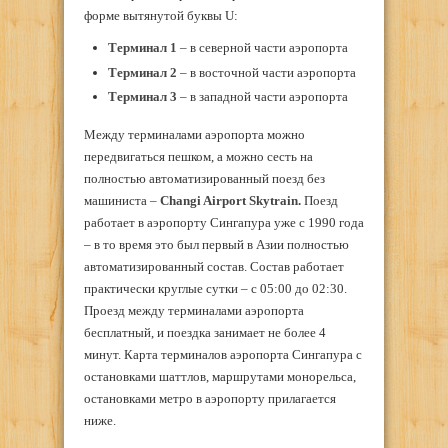
форме вытянутой буквы U:
Терминал 1
– в северной части аэропорта
Терминал 2
– в восточной части аэропорта
Терминал 3
– в западной части аэропорта
Между терминалами аэропорта можно
передвигаться пешком, а можно сесть на
полностью автоматизированный поезд без
машиниста –
Changi Airport Skytrain.
Поезд
работает в аэропорту Сингапура уже с 1990 года
– в то время это был первый в Азии полностью
автоматизированный состав. Состав работает
практически круглые сутки – с 05:00 до 02:30.
Проезд между терминалами аэропорта
бесплатный, и поездка занимает не более 4
минут. Карта терминалов аэропорта Сингапура с
остановками шаттлов, маршрутами монорельса,
остановками метро в аэропорту прилагается
ниже.