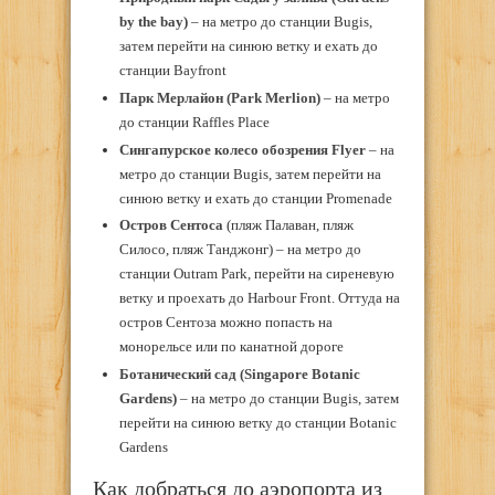
by the bay)
– на метро до станции Bugis,
затем перейти на синюю ветку и ехать до
станции Bayfront
Парк Мерлайон
(Park Merlion)
– на метро
до станции Raffles Place
Сингапурское колесо обозрения Flyer
– на
метро до станции Bugis, затем перейти на
синюю ветку и ехать до станции Promenade
Остров Сентоса
(пляж Палаван, пляж
Силосо, пляж Танджонг) – на метро до
станции Outram Park, перейти на сиреневую
ветку и проехать до Harbour Front. Оттуда на
остров Сентоза можно попасть на
монорельсе или по канатной дороге
Ботанический сад (Singapore Botanic
Gardens)
– на метро до станции Bugis, затем
перейти на синюю ветку до станции Botanic
Gardens
Как добраться до аэропорта из