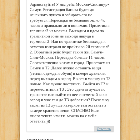
Здравствуйте! У нас рейс Москва-Сингапур-
Самуи. Регистрация багажа будет до
конечного пункта и забирать его не
требуется. Пересадка не большая около 4х
часов и правильно ли я понимаю. Прилетим в
терминал3 из москвы. Выходим и идем по
транзитной зоне не выходя никуда в
терминал 2. Или по транзитке без выхода и
отметок контроля не пройти во 2й терминал?
2. Обратный рейс будет таким же. Самуи-
Синг-Москва. Пересадка больше 11 часов.
Соответственно хотим в город. Прилетаем из
Самуи в Т2. Далее нужно оставить вещи
(теплая одежда и обувь) в камере хранения
перед выходом в город. Вылет в москву из Т3
ночью. Как лучше поступить. Выйти из Т2 и
переместиться в Т3 . Это сделать лучше по
транзитке или выйти из нее с отметкой как в
город и уже там до Т3 добраться? Поскольку
вылет из Т3 лучше наверное там оставить в
камере хранения вещи. СПАСИБО Если
много текста или т.п. можно на е мейл
ответить.)))
Ответить