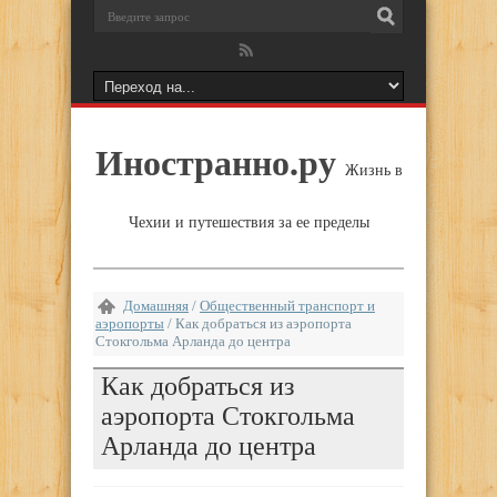
Иностранно.ру
Жизнь в
Чехии и путешествия за ее пределы
Домашняя
/
Общественный транспорт и
аэропорты
/
Как добраться из аэропорта
Стокгольма Арланда до центра
Как добраться из
аэропорта Стокгольма
Арланда до центра