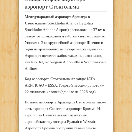
аэропорт Стокгольма
Международный аэропорт Арланда в
Стокгольме
(Stockholm Arlanda flygplats;
Stockholm Arlanda Airport) расположен в 37 км к
северу от Стокгольма и в 40 км к юго-востоку от
Уппсалы. Это крупнейший аэропорт Швеции и
один из крупнейших аэропортов Скандинавии.
Аэропорт является хабом таких перевозчиков,
как NextJet, Norwegian Air Shuttle и Scandinavian
Airlines.
Код аэропорта Стокгольма Арланда: IATA –
ARN; ICAO – ESSA. Годовой пассажиропоток –
22 миллиона человек (данные на 2026 год).
Помимо аэропорта Арланда, в Стокгольме также
есть аэропорт Скавста и аэропорт Бромма. Из
аэропорта Скавста летают известные
европейские лоукостеры Ryanair и Wizzair.
Аэропорт Бромма обслуживает авиарейсы