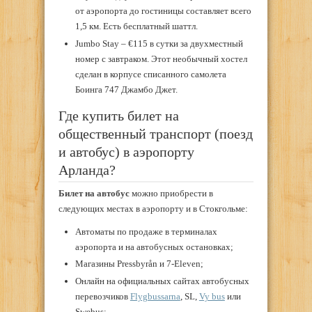
от аэропорта до гостиницы составляет всего
1,5 км. Есть бесплатный шаттл.
Jumbo Stay – €115 в сутки за двухместный
номер с завтраком. Этот необычный хостел
сделан в корпусе списанного самолета
Боинга 747 Джамбо Джет.
Где купить билет на
общественный транспорт (поезд
и автобус) в аэропорту
Арланда?
Билет на автобус
можно приобрести в
следующих местах в аэропорту и в Стокгольме:
Автоматы по продаже в терминалах
аэропорта и на автобусных остановках;
Магазины Pressbyrån и 7-Eleven;
Онлайн на официальных сайтах автобусных
перевозчиков
Flygbussarna
, SL,
Vy bus
или
Swebus;