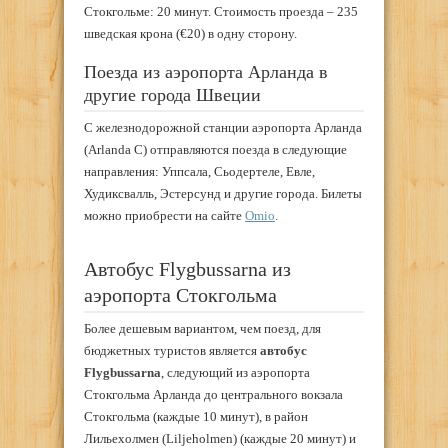
Стокгольме: 20 минут. Стоимость проезда – 235
шведская крона (€20) в одну сторону.
Поезда из аэропорта Арланда в
другие города Швеции
С железнодорожной станции аэропорта Арланда
(Arlanda C) отправляются поезда в следующие
направления: Уппсала, Сьодертеле, Евле,
Худиксвалль, Эстерсунд и другие города. Билеты
можно приобрести на сайте
Omio
.
Автобус Flygbussarna из
аэропорта Стокгольма
Более дешевым вариантом, чем поезд, для
бюджетных туристов является
автобус
Flygbussarna
, следующий из аэропорта
Стокгольма Арланда до центрального вокзала
Стокгольма (каждые 10 минут), в район
Лильехолмен (Liljeholmen) (каждые 20 минут) и