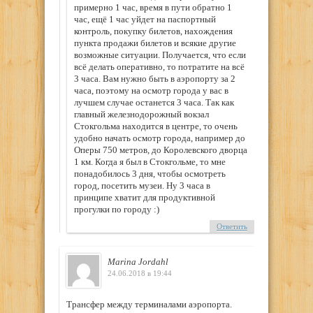
примерно 1 час, время в пути обратно 1
час, ещё 1 час уйдет на паспортный
контроль, покупку билетов, нахождения
пункта продажи билетов и всякие другие
возможные ситуации. Получается, что если
всё делать оперативно, то потратите на всё
3 часа. Вам нужно быть в аэропорту за 2
часа, поэтому на осмотр города у вас в
лучшем случае останется 3 часа. Так как
главный железнодорожный вокзал
Стокгольма находится в центре, то очень
удобно начать осмотр города, например до
Оперы 750 метров, до Королевского дворца
1 км. Когда я был в Стокгольме, то мне
понадобилось 3 дня, чтобы осмотреть
город, посетить музеи. Ну 3 часа в
принципе хватит для продуктивной
прогулки по городу :)
Ответить
Marina Jordahl
24.06.2018 в 19:44
Трансфер между терминалами аэропорта.