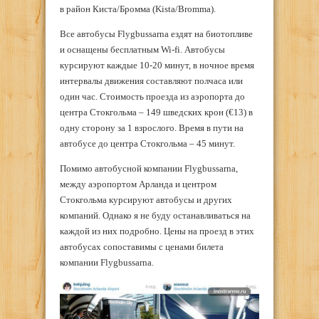
в район Киста/Бромма (Kista/Bromma).
Все автобусы Flygbussarna ездят на биотопливе
и оснащены бесплатным Wi-fi. Автобусы
курсируют каждые 10-20 минут, в ночное время
интервалы движения составляют полчаса или
один час. Стоимость проезда из аэропорта до
центра Стокгольма – 149 шведских крон (€13) в
одну сторону за 1 взрослого. Время в пути на
автобусе до центра Стокгольма – 45 минут.
Помимо автобусной компании Flygbussarna,
между аэропортом Арланда и центром
Стокгольма курсируют автобусы и других
компаний. Однако я не буду останавливаться на
каждой из них подробно. Цены на проезд в этих
автобусах сопоставимы с ценами билета
компании Flygbussarna.