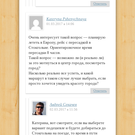
Ответить
Kateryna Pshenychnaya
01.03.2017 в 14:06
Очень интересует такой вопрос — планирую
лететь в Европу, рейс с пересадкой в
Стокгольие. Ориентировочное время
пересадки 8 часов.
Такой вопрос — возможно ли (и реально ли)
за это мотнуться в центр города, посмотреть
город?
Насколько реально все успеть, и какой
маршрут в таком случае лучше выбрать, если
просто хочется увидеть красоту города?
Ответить
Андрей Секачев
02.03.2017 в 11:56
Катерина, вот смотрите, если вы выберете
вариант подешевле и будете добираться до
Стокгольма на поезде, то время в пути