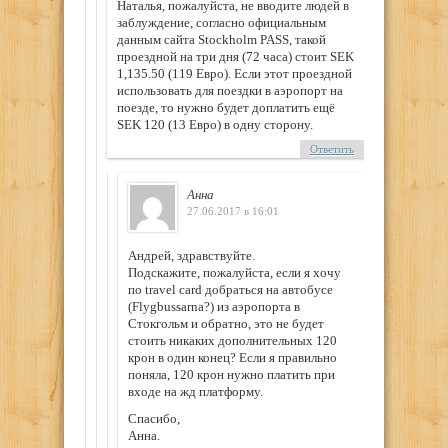
Наталья, пожалуйста, не вводите людей в
заблуждение, согласно официальным
данным сайта Stockholm PASS, такой
проездной на три дня (72 часа) стоит SEK
1,135.50 (119 Евро). Если этот проездной
использовать для поездки в аэропорт на
поезде, то нужно будет доплатить ещё
SEK 120 (13 Евро) в одну сторону.
Ответить
Анна
27.06.2017 в 16:01
Андрей, здравствуйте.
Подскажите, пожалуйста, если я хочу
по travel card добраться на автобусе
(Flygbussarna?) из аэропорта в
Стокгольм и обратно, это не будет
стоить никаких дополнительных 120
крон в один конец? Если я правильно
поняла, 120 крон нужно платить при
входе на жд платформу.
Спасибо,
Анна.