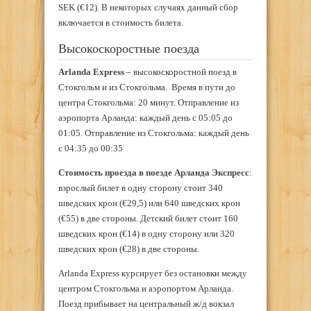
SEK (€12). В некоторых случаях данный сбор
включается в стоимость билета.
Высокоскоростные поезда
Arlanda Express
– высокоскоростной поезд в
Стокгольм и из Стокгольма. Время в пути до
центра Стокгольма: 20 минут. Отправление из
аэропорта Арланда: каждый день с 05:05 до
01:05. Отправление из Стокгольма: каждый день
с 04:35 до 00:35
Стоимость проезда в поезде Арланда Экспресс
:
взрослый билет в одну сторону стоит 340
шведских крон (€29,5) или 640 шведских крон
(€55) в две стороны. Детский билет стоит 160
шведских крон (€14) в одну сторону или 320
шведских крон (€28) в две стороны.
Arlanda Express курсирует без остановки между
центром Стокгольма и аэропортом Арланда.
Поезд прибывает на центральный ж/д вокзал