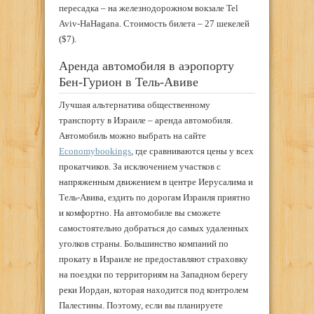
пересадка – на железнодорожном вокзале Tel
Aviv-HaHagana. Стоимость билета – 27 шекелей
(
$7)
.
Аренда автомобиля в аэропорту
Бен-Гурион в Тель-Авиве
Лучшая альтернатива общественному
транспорту в Израиле – аренда автомобиля.
Автомобиль можно выбрать на сайте
Economybookings
, где сравниваются цены у всех
прокатчиков. За исключением участков с
напряженным движением в центре Иерусалима и
Тель-Авива, ездить по дорогам Израиля приятно
и комфортно. На автомобиле вы сможете
самостоятельно добраться до самых удаленных
уголков страны. Большинство компаний по
прокату в Израиле не предоставляют страховку
на поездки по территориям на Западном берегу
реки Иордан, которая находится под контролем
Палестины. Поэтому, если вы планируете