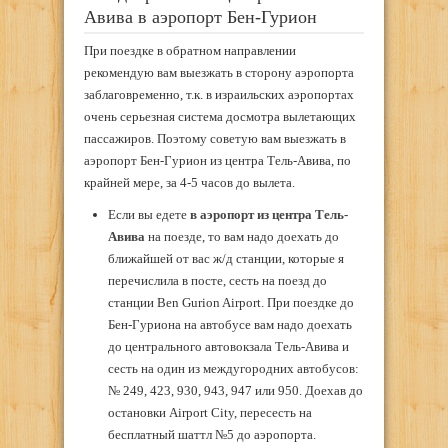
Авива в аэропорт Бен-Гурион
При поездке в обратном направлении
рекомендую вам выезжать в сторону аэропорта
заблаговременно, т.к. в израильских аэропортах
очень серьезная система досмотра вылетающих
пассажиров. Поэтому советую вам выезжать в
аэропорт Бен-Гурион из центра Тель-Авива, по
крайней мере, за 4-5 часов до вылета.
Если вы едете
в аэропорт из центра Тель-
Авива
на поезде, то вам надо доехать до
ближайшей от вас ж/д станции, которые я
перечислила в посте, сесть на поезд до
станции Ben Gurion Airport. При поездке до
Бен-Гуриона на автобусе вам надо доехать
до центрального автовокзала Тель-Авива и
сесть на один из междугородних автобусов:
№ 249, 423, 930, 943, 947 или 950. Доехав до
остановки Airport City, пересесть на
бесплатный шаттл №5 до аэропорта.