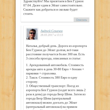
Здравствуйте! Мы прилетаем в Бен Гурион
07.04. Далее едим в Эйлат самостоятельно.
Скажите как добраться и сколько будет
стоить.
Ответить
Андрей Секачев
28.03.2017 в 13:13
Наталья, добрый день. Дорога из аэропорта
Бен Гурион до Эйлат долгая, всё-таки
расстояние получается более 300 км. Есть
3 способа проезда, описанных в статье:
1. Арендованный автомобиль. Стоимость
аренды авто в день 30-80 Евро + бензин +
парковки + страховка.
2. Такси. Стоимость 380 Евро в одну
сторону.
3. Общественный транспорт. Поезд из
аэропорта Бен Гурион (ходят всего лишь 2
раза в день) до города Беер Шева. Затем из
города Беер Шева (центральный
автовокзал) можно доехать до Эйлат
(центральный автовокзал) на прямом