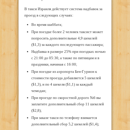
В такси Израиля действует система надбавок за
проезд в следующих случаях:
Во время шаббата;
При поездке более 2 человек таксист может
попросить дополнительные 4,9 шекелей
(
$1,3)
за каждого последующего пассажира;
Надбавка в размере 25% при поездках ночью
с 21:00 до 05:30, а также по пятницам и в
праздники, начиная с 16:00;
При поездке из аэропорта Бен-Гурион к
стоимости проезда добавляется 5 шекелей
(
$1,3)
, и по 4 шекеля (
$1,1)
за каждый
чемодан;
При проезде по скоростной дорого №6 вы
заплатите дополнительный сбор 11 шекелей
(
$2,8)
;
При заказе такси по телефону взимается
дополнительный сбор 5,2 шекелей (
$1,4);