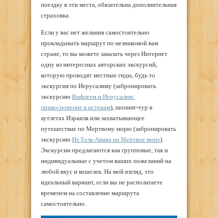
поездку в эти места, обязательна дополнительная
страховка.
Если у вас нет желания самостоятельно
прокладывать маршрут по незнакомой вам
стране, то вы можете заказать через Интернет
одну из интересных авторских экскурсий,
которую проводят местные гиды, будь то
экскурсия по Иерусалиму (забронировать
экскурсию
Вифлеем и Иерусалим:
прикосновение к истокам
), шопинг-тур в
аутлетах Израиля или захватывающее
путешествие по Мертвому морю (забронировать
экскурсию
Из Тель-Авива на Мертвое море
).
Экскурсии предлагаются как групповые, так и
индивидуальные с учетом ваших пожеланий на
любой вкус и кошелек. На мой взгляд, это
идеальный вариант, если вы не располагаете
временем на составление маршрута
самостоятельно.