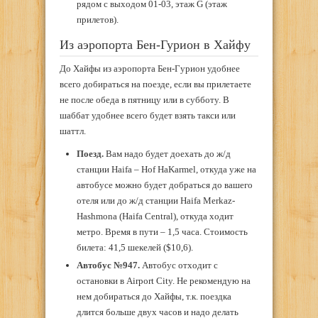
рядом с выходом 01-03, этаж G (этаж
прилетов).
Из аэропорта Бен-Гурион в Хайфу
До Хайфы из аэропорта Бен-Гурион удобнее
всего добираться на поезде, если вы прилетаете
не после обеда в пятницу или в субботу. В
шаббат удобнее всего будет взять такси или
шаттл.
Поезд.
Вам надо будет доехать до ж/д
станции Haifa – Hof HaKarmel, откуда уже на
автобусе можно будет добраться до вашего
отеля или до ж/д станции Haifa Merkaz-
Hashmona (Haifa Central), откуда ходит
метро. Время в пути – 1,5 часа. Стоимость
билета: 41,5 шекелей (
$10,6)
.
Автобус №947.
Автобус отходит с
остановки в Airport City. Не рекомендую на
нем добираться до Хайфы, т.к. поездка
длится больше двух часов и надо делать