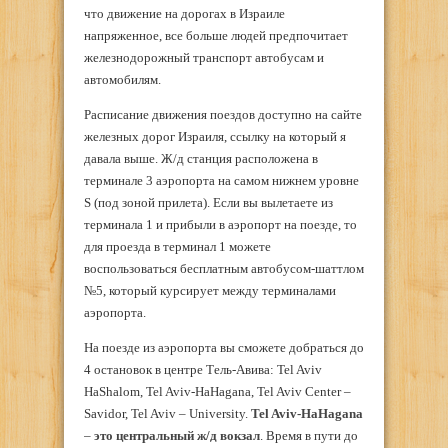
что движение на дорогах в Израиле
напряженное, все больше людей предпочитает
железнодорожный транспорт автобусам и
автомобилям.
Расписание движения поездов доступно на сайте
железных дорог Израиля, ссылку на который я
давала выше. Ж/д станция расположена в
терминале 3 аэропорта на самом нижнем уровне
S (под зоной прилета). Если вы вылетаете из
терминала 1 и прибыли в аэропорт на поезде, то
для проезда в терминал 1 можете
воспользоваться бесплатным автобусом-шаттлом
№5, который курсирует между терминалами
аэропорта.
На поезде из аэропорта вы сможете добраться до
4 остановок в центре Тель-Авива: Tel Aviv
HaShalom, Tel Aviv-HaHagana, Tel Aviv Center –
Savidor, Tel Aviv – University.
Tel Aviv-HaHagana
–
это центральный ж/д вокзал
. Время в пути до