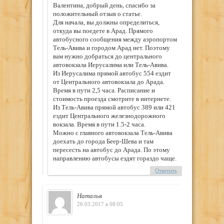
Валентина, добрый день, спасибо за
положительный отзыв о статье.
Для начала, вы должны определиться,
откуда вы поедете в Арад. Прямого
автобусного сообщения между аэропортом
Тель-Авива и городом Арад нет. Поэтому
вам нужно добраться до центрального
автовокзала Иерусалима или Тель-Авива.
Из Иерусалима прямой автобус 554 ездит
от Центрального автовокзала до Арада.
Время в пути 2,5 часа. Расписание и
стоимость проезда смотрите в интернете.
Из Тель-Авива прямой автобус 389 или 421
ездит Центрального железнодорожного
вокзала. Время в пути 1.5-2 часа.
Можно с главного автовокзала Тель-Авива
доехать до города Беер-Шева и там
пересесть на автобус до Арада. По этому
направлению автобусы ездят гораздо чаще.
Ответить
Наталья
26.03.2017 в 08:05