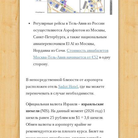
Регулярные рейсы в Тель-Авив из России
осуществляются Аэрофлотом из Москвы,
Санкт-Петербурга, а также национальным
авиаперевозчиком El Al из Москвы,
Нордавиа из Сочи.
Стоимость авиабилетов
Москва-Тель-Авив начинается от
€
52
в одну
сторону.
В непосредственной близости от аэропорта
расположен отель
Sadot Hotel
, где вы можете
переночевать в случае необходимости.
Официальная валюта Израиля –
израильские
шекели
(NIS). На данный момент (2026 год) 1
шекель равен 25 рублям или $1 = 3,6 шекеля.
Обмен валюты в аэропорту крайне не
рекомендуется из-за плохого курса. Билет на
поезд можно приобрести, оплатив картой в