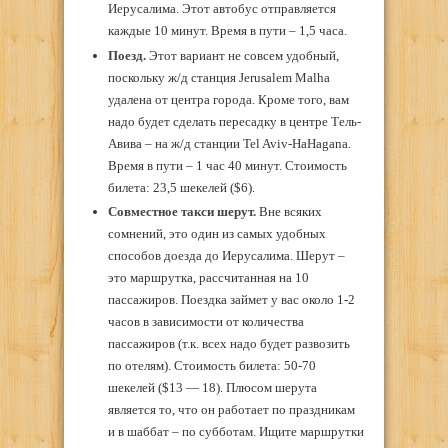
Иерусалима. Этот автобус отправляется
каждые 10 минут. Время в пути – 1,5 часа.
Поезд.
Этот вариант не совсем удобный,
поскольку ж/д станция Jerusalem Malha
удалена от центра города. Кроме того, вам
надо будет сделать пересадку в центре Тель-
Авива – на ж/д станции Tel Aviv-HaHagana.
Время в пути – 1 час 40 минут. Стоимость
билета: 23,5 шекелей (
$
6).
Совместное такси шерут.
Вне всяких
сомнений, это один из самых удобных
способов доезда до Иерусалима. Шерут –
это маршрутка, рассчитанная на 10
пассажиров. Поездка займет у вас около 1-2
часов в зависимости от количества
пассажиров (т.к. всех надо будет развозить
по отелям). Стоимость билета: 50-70
шекелей (
$13 — 18)
. Плюсом шерута
является то, что он работает по праздникам
и в шаббат – по субботам. Ищите маршрутки