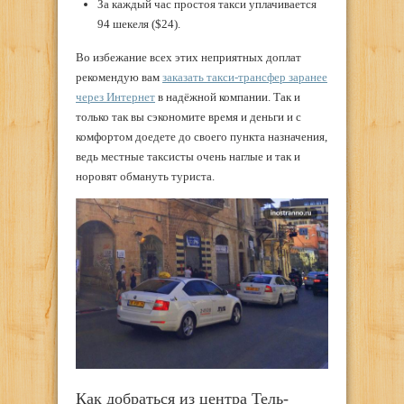
За каждый час простоя такси уплачивается
94 шекеля (
$24)
.
Во избежание всех этих неприятных доплат
рекомендую вам
заказать такси-трансфер заранее
через Интернет
в надёжной компании. Так и
только так вы сэкономите время и деньги и с
комфортом доедете до своего пункта назначения,
ведь местные таксисты очень наглые и так и
норовят обмануть туриста.
Как добраться из центра Тель-