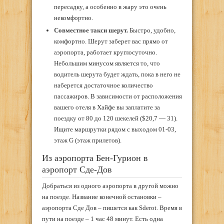
пересадку, а особенно в жару это очень
некомфортно.
Совместное такси шерут.
Быстро, удобно,
комфортно. Шерут заберет вас прямо от
аэропорта, работает круглосуточно.
Небольшим минусом является то, что
водитель шерута будет ждать, пока в него не
наберется достаточное количество
пассажиров. В зависимости от расположения
вашего отеля в Хайфе вы заплатите за
поездку от 80 до 120 шекелей (
$20,7 — 31)
.
Ищите маршрутки рядом с выходом 01-03,
этаж G (этаж прилетов).
Из аэропорта Бен-Гурион в
аэропорт Сде-Дов
Добраться из одного аэропорта в другой можно
на поезде. Название конечной остановки –
аэропорта Сде Дов – пишется как Sderot. Время в
пути на поезде – 1 час 48 минут. Есть одна