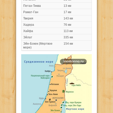
Петах-Тиква
13 км
Рамат-Ган
17 км
Тверия
143 км
Хадера
76 км
Хайфа
113 км
Эйлат
335 км
Эйн-Бокек (Мертвое
154 км
море)