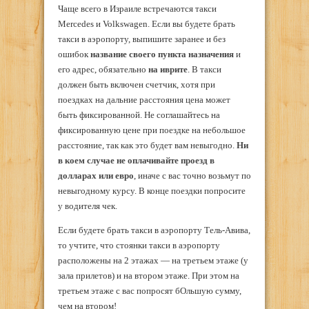
Чаще всего в Израиле встречаются такси
Mercedes и Volkswagen. Если вы будете брать
такси в аэропорту, выпишите заранее и без
ошибок
название своего пункта назначения
и
его адрес, обязательно
на иврите
. В такси
должен быть включен счетчик, хотя при
поездках на дальние расстояния цена может
быть фиксированной. Не соглашайтесь на
фиксированную цене при поездке на небольшое
расстояние, так как это будет вам невыгодно.
Ни
в коем случае не оплачивайте проезд в
долларах или евро
, иначе с вас точно возьмут по
невыгодному курсу. В конце поездки попросите
у водителя чек.
Если будете брать такси в аэропорту Тель-Авива,
то учтите, что стоянки такси в аэропорту
расположены на 2 этажах — на третьем этаже (у
зала прилетов) и на втором этаже. При этом на
третьем этаже с вас попросят бОльшую сумму,
чем на втором!