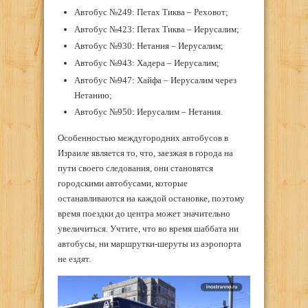
Автобус №249: Петах Тиква – Реховот;
Автобус №423: Петах Тиква – Иерусалим;
Автобус №930: Нетания – Иерусалим;
Автобус №943: Хадера – Иерусалим;
Автобус №947: Хайфа – Иерусалим через
Нетанию;
Автобус №950: Иерусалим – Нетания.
Особенностью междугородних автобусов в
Израиле является то, что, заезжая в города на
пути своего следования, они становятся
городскими автобусами, которые
останавливаются на каждой остановке, поэтому
время поездки до центра может значительно
увеличиться. Учтите, что во время шаббата ни
автобусы, ни маршрутки-шеруты из аэропорта
не ездят.