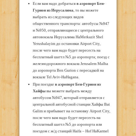
Если вам надо добраться
в аэропорт Бен-
Гурион из Иерусалима
, то вы можете
выбрать из следующих видов
общественного транспорта: автобусы №947
и №950, отправляющиеся с центрального
автовокзала Иерусалима HaMerkazit Shel
Yerushalayim до остановки Airport City,
после чего вам надо будет пересесть на
бесплатный шаттл №5 до аэропорта; поезд с
железнодорожного вокзала Jerusalem Malha
до аэропорта Ben Gurion с пересадкой на
вокзале Tel Aviv-HaHagana.
При поездке
в аэропорт Бен-Гурион из
Хайфы
вы можете выбрать между
автобусом №947, который отправляется с
центральной автобусной станции Хайфы Bat
Galim и прибывает на остановку Airport City,
после чего вам надо будет пересесть на
бесплатный шаттл №5 до аэропорта или
поездом с ж/д станций Haifa – Hof HaKarmel