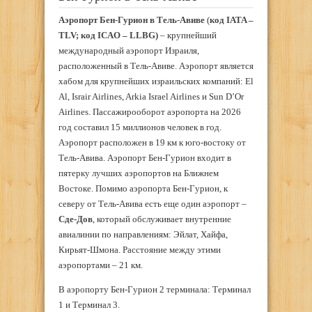
Аэропорт Бен-Гурион в Тель-Авиве
(
код IATA –
TLV; код ICAO – LLBG)
– крупнейший
международный аэропорт Израиля,
расположенный в Тель-Авиве. Аэропорт является
хабом для крупнейших израильских компаний: El
Al, Israir Airlines, Arkia Israel Airlines и Sun D’Or
Airlines. Пассажирооборот аэропорта на 2026
год составил 15 миллионов человек в год.
Аэропорт расположен в 19 км к юго-востоку от
Тель-Авива. Аэропорт Бен-Гурион входит в
пятерку лучших аэропортов на Ближнем
Востоке. Помимо аэропорта Бен-Гурион, к
северу от Тель-Авива есть еще один аэропорт –
Сде-Дов
, который обслуживает внутренние
авиалинии по направлениям: Эйлат, Хайфа,
Кирьят-Шмона. Расстояние между этими
аэропортами – 21 км.
В аэропорту Бен-Гурион 2 терминала: Терминал
1 и Терминал 3.