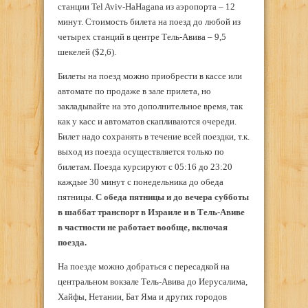
станции Tel Aviv-HaHagana из аэропорта – 12
минут. Стоимость билета на поезд до любой из
четырех станций в центре Тель-Авива – 9,5
шекелей (
$
2,6).
Билеты на поезд можно приобрести в кассе или
автомате по продаже в зале прилета, но
закладывайте на это дополнительное время, так
как у касс и автоматов скапливаются очереди.
Билет надо сохранять в течение всей поездки, т.к.
выход из поезда осуществляется только по
билетам. Поезда курсируют с 05:16 до 23:20
каждые 30 минут с понедельника до обеда
пятницы.
С обеда пятницы и до вечера субботы
в шаббат транспорт в Израиле и в Тель-Авиве
в частности не работает вообще, включая
поезда.
На поезде можно добраться с пересадкой на
центральном вокзале Тель-Авива до Иерусалима,
Хайфы, Нетании, Бат Яма и других городов