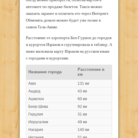
автомате по продаже билетов. Такси можно
заказать заранее и оплатить его через Интернет.
Обменять деньги можно будет уже позже в
самом Тель-Авиве.
Расстояние от аэропорта Бен-Гурион до городов
и курортов Израиля я сгруппировала в таблицу. А
ниже выложила карту Израиля на русском языке
с городами и курортами.
Расстояние в
Название города
км
Акко
131 км
Ашдод
43 км
Ашкелон
60 км
Беер-Шева
92 км
Герцлия
31 км
Иерусалим
49 км
Нагария
140 км
Нетания
51 км