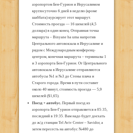
аэропортом Бен-Гурион и Иерусалимом
круглосуточно 6 дней в неделю (кроме
шаббата) курсирует этот маршрут.
Стоимость проезда — 16 шекелей (4,5
доллара) в один конец. Отправная точка
маршрута – Binyane ha uma напротив
Центрального автовокзала в Иерусалиме и
рядом с Международным конференц-
центром, конечная маршрута – терминалы 1
и 3 аэропорта Бен-Гурион. От Центрального
автовокзала в Иерусалиме отправляются
автобусы №1 и №3 до Стены плача и
Старого города. Время в пути составит
около 40 минут, стоимость проезда — 5,9
шекелей (
$
1,65).
Поезд + автобус.
Первый поезд из
аэропорта Бен-Гурион отправляется в 05:35,
последний в 19:35. Вам надо будет доехать
до ж/д станции Tel Aviv Center – Savidor, а
затем пересесть на автобус №480 до