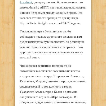
Localrent
, где представлено больше количество
автомобилей с АКПП, нет таких высоких залогов,
и никто не требует международные права. Что
касается стоимости аренды, то для примера
Toyota Yaris обойдётся всего в €14-20 в день.
Так как испанцы в большинстве своём
соблюдают правила дорожного движения, вам
будет комфортно путешествовать по региону на
машине. Единственное, что вас напряжёт – это
дорогие трассы и нехватка парковочных мест в
высокий сезон.
Что касается вариантов поездок, то на
автомобиле вы сможете посетить множество
интересных мест вокруг Торревьехи: Аликанте,
Картахена, Мурсия, розовое озеро, дикие пляжи,
средневековый город крепость в горах
Гуадалест, Альтеа, город Кальп с домом из
нашумевшего сериала «Игра кальмара». В
общем, мест, куда можно прокатиться на машине,