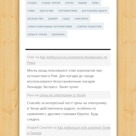
отдых
отдых летом
отели
парки
пиво
пляж
прогулки
путешествия
рестораны праги
рождество
рынки
сады
самолеты
самостоятельные путешествия
советы туристам
цены в чехии
шоппинг
Олег
на
Как добраться из аэропорта Фьюмичино до
Рима
Месяц назад пользовался этим аэропортом при
путешествии в Рим. Для поездки до города
воспользовался безостановочным поездом
Леонардо Экспресс. Билет купил
Яша
на
Цены на электронику в Чехии
Спасибо за интересный пост! Цены на электронику
в Чехии действительно радуют, особенно по
сравнению с другими странами Европы. Буду
следить
Андрей Секачев
на
Как добраться из/в аэропорт Бове
в Париже