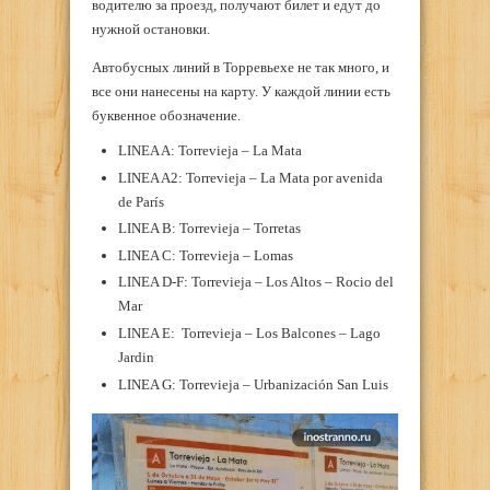
водителю за проезд, получают билет и едут до
нужной остановки.
Автобусных линий в Торревьехе не так много, и
все они нанесены на карту. У каждой линии есть
буквенное обозначение.
LINEA A: Torrevieja – La Mata
LINEA A2: Torrevieja – La Mata por avenida
de París
LINEA B: Torrevieja – Torretas
LINEA C: Torrevieja – Lomas
LINEA D-F: Torrevieja – Los Altos – Rocio del
Mar
LINEA E: Torrevieja – Los Balcones – Lago
Jardin
LINEA G: Torrevieja – Urbanización San Luis