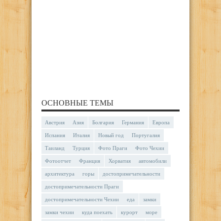
ОСНОВНЫЕ ТЕМЫ
Австрия
Азия
Болгария
Германия
Европа
Испания
Италия
Новый год
Португалия
Таиланд
Турция
Фото Праги
Фото Чехии
Фотоотчет
Франция
Хорватия
автомобили
архитектура
горы
достопримечательности
достопримечательности Праги
достопримечательности Чехии
еда
замки
замки чехии
куда поехать
курорт
море