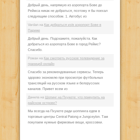
Добрый день, напрямую из аэропорта Бове до
Реймса никак не добраться, поэтому я бы поехал
следующим способом. 1. Автобус из
Vardan
на
Как добраться из/в аэропорт Бове в
Париже
Добрый день. Подскажите, пожалуйста. Как
добраться из аэропорта Бове в город Реймс?
Спасибо.
Роман
на
Как смотреть русское телевидение за
границей онлайн
Спасибо за рекомендованные сервисы. Теперь
здорово экономлю при просмотре футбольных
трансляций на русском языке и белорусских
каналов. Привет всем из
Данила
на
Шопинг на Пхукете: что прикупить на
райском острове?
Мы всегда на Пхукете ради шоппинга едем в
торговые центры Central Patong и Jungceylon. Там
покупаем нужные фирмовые вещи, кроссовки.