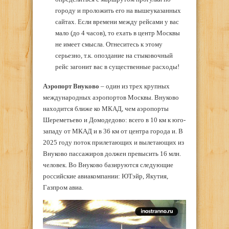
городу и проложить его на вышеуказанных
сайтах. Если времени между рейсами у вас
мало (до 4 часов), то ехать в центр Москвы
не имеет смысла. Отнеситесь к этому
серьезно, т.к. опоздание на стыковочный
рейс загонит вас в существенные расходы!
Аэропорт Внуково
– один из трех крупных
международных аэропортов Москвы. Внуково
находится ближе ко МКАД, чем аэропорты
Шереметьево и Домодедово: всего в 10 км к юго-
западу от МКАД и в 36 км от центра города и. В
2025 году поток прилетающих и вылетающих из
Внуково пассажиров должен превысить 16 млн.
человек. Во Внуково базируются следующие
российские авиакомпании: ЮТэйр, Якутия,
Газпром авиа.