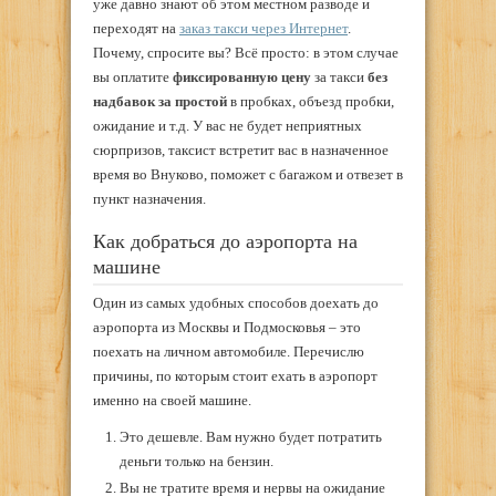
уже давно знают об этом местном разводе и
переходят на
заказ такси через Интернет
.
Почему, спросите вы? Всё просто: в этом случае
вы оплатите
фиксированную цену
за такси
без
надбавок за простой
в пробках, объезд пробки,
ожидание и т.д. У вас не будет неприятных
сюрпризов, таксист встретит вас в назначенное
время во Внуково, поможет с багажом и отвезет в
пункт назначения.
Как добраться до аэропорта на
машине
Один из самых удобных способов доехать до
аэропорта из Москвы и Подмосковья – это
поехать на личном автомобиле. Перечислю
причины, по которым стоит ехать в аэропорт
именно на своей машине.
Это дешевле. Вам нужно будет потратить
деньги только на бензин.
Вы не тратите время и нервы на ожидание