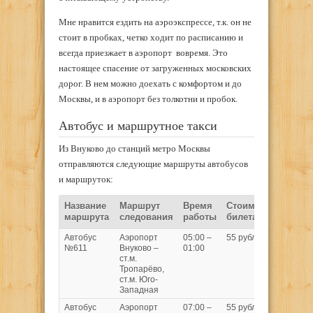
Мне нравится ездить на аэроэкспрессе, т.к. он не
стоит в пробках, четко ходит по расписанию и
всегда приезжает в аэропорт вовремя. Это
настоящее спасение от загруженных московских
дорог. В нем можно доехать с комфортом и до
Москвы, и в аэропорт без толкотни и пробок.
Автобус и маршрутное такси
Из Внуково до станций метро Москвы
отправляются следующие маршруты автобусов
и маршруток:
Название
Маршрут
Время
Стоимость
Врем
маршрута
следования
работы
билета
в пут
Автобус
Аэропорт
05:00 –
55 рублей
35 – 4
№611
Внуково –
01:00
минут
ст.м.
Тропарёво,
ст.м. Юго-
Западная
Автобус
Аэропорт
07:00 –
55 рублей
35 – 4