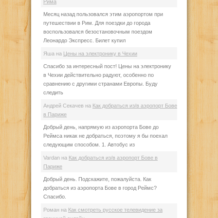
Рима
Месяц назад пользовался этим аэропортом при
путешествии в Рим. Для поездки до города
воспользовался безостановочным поездом
Леонардо Экспресс. Билет купил
Яша
на
Цены на электронику в Чехии
Спасибо за интересный пост! Цены на электронику
в Чехии действительно радуют, особенно по
сравнению с другими странами Европы. Буду
следить
Андрей Секачев
на
Как добраться из/в аэропорт Бове
в Париже
Добрый день, напрямую из аэропорта Бове до
Реймса никак не добраться, поэтому я бы поехал
следующим способом. 1. Автобус из
Vardan
на
Как добраться из/в аэропорт Бове в
Париже
Добрый день. Подскажите, пожалуйста. Как
добраться из аэропорта Бове в город Реймс?
Спасибо.
Роман
на
Как смотреть русское телевидение за