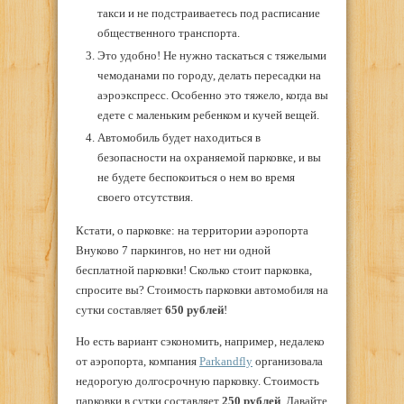
такси и не подстраиваетесь под расписание
общественного транспорта.
Это удобно! Не нужно таскаться с тяжелыми
чемоданами по городу, делать пересадки на
аэроэкспресс. Особенно это тяжело, когда вы
едете с маленьким ребенком и кучей вещей.
Автомобиль будет находиться в
безопасности на охраняемой парковке, и вы
не будете беспокоиться о нем во время
своего отсутствия.
Кстати, о парковке: на территории аэропорта
Внуково 7 паркингов, но нет ни одной
бесплатной парковки! Сколько стоит парковка,
спросите вы? Стоимость парковки автомобиля на
сутки составляет
650 рублей
!
Но есть вариант сэкономить, например, недалеко
от аэропорта, компания
Parkandfly
организовала
недорогую долгосрочную парковку. Стоимость
парковки в сутки составляет
250 рублей
. Давайте