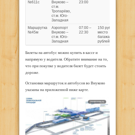
№611с
Внуково –
23:00
минут
ст.м.
Тропарёво,
ст.м. Юго-
Западная
Маршрутка
Аэропорт
07:00 –
150 рублей,
50
№45м
Внуково –
22:30
место
минут
ст.м. Юго-
багажа – 10
Западная
рублей
Билеты на автобус можно купить в кассе и
напрямую у водителя. Обратите внимание на то,
что при покупке у водителя билет будет стоить
дороже.
Остановки маршруток и автобусов во Внуково
указаны на приложенной ниже карте.