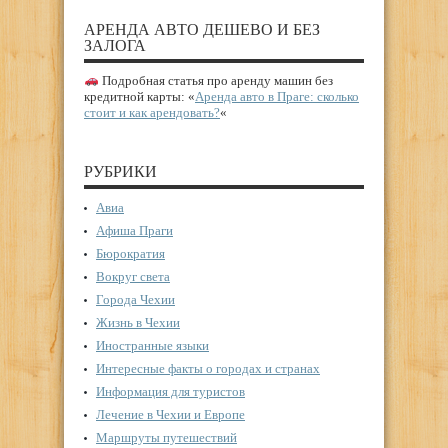
АРЕНДА АВТО ДЕШЕВО И БЕЗ
ЗАЛОГА
Подробная статья про аренду машин без
кредитной карты: «
Аренда авто в Праге: сколько
стоит и как арендовать?
«
РУБРИКИ
Авиа
Афиша Праги
Бюрократия
Вокруг света
Города Чехии
Жизнь в Чехии
Иностранные языки
Интересные факты о городах и странах
Информация для туристов
Лечение в Чехии и Европе
Маршруты путешествий