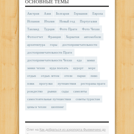
ОСНОВНЫЕ ТЕМЫ
Австрия
Азия
Болгария
Германия
Европа
Испания
Италия
Новый год
Португалия
Таиланд
Турция
Фото Праги
Фото Чехии
Фотоотчет
Франция
Хорватия
автомобили
архитектура
горы
достопримечательности
достопримечательности Праги
достопримечательности Чехии
еда
замки
замки чехии
куда поехать
курорт
море
отдых
отдых летом
отели
парки
пиво
пляж
прогулки
путешествия
рестораны праги
рождество
рынки
сады
самолеты
самостоятельные путешествия
советы туристам
цены в чехии
шоппинг
Олег
на
Как добраться из аэропорта Фьюмичино до