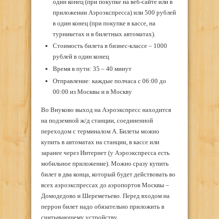
один конец (при покупке на веб-сайте или в
приложении Аэроэкспресса) или 500 рублей
в один конец (при покупке в кассе, на
турникетах и в билетных автоматах).
Стоимость билета в бизнес-классе – 1000
рублей в один конец
Время в пути: 35 – 40 минут
Отправление: каждые полчаса с 06:00 до
00:00 из Москвы и в Москву
Во Внуково выход на Аэроэкспресс находится
на подземной ж/д станции, соединенной
переходом с терминалом А. Билеты можно
купить в автоматах на станции, в кассе или
заранее через Интернет (у Аэроэкспресса есть
мобильное приложение). Можно сразу купить
билет в два конца, который будет действовать во
всех аэроэкспрессах до аэропортов Москвы –
Домодедово и Шереметьево. Перед входом на
перрон билет надо обязательно приложить в
считывающему устройству.