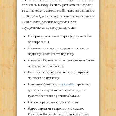
посчитаем выгоду. Если вы уезжаете на неделю,
то за парковку у аэропорта Внуково вы заплатите
4550 рублей, за парковку Parkandfly вы заплатите
1750 рублей, разница ощутимая. Как
осуществляется процедура парковки:
Вы бронируете место через форму онлайн-
бронирования.
Скачиваете схему проезда, приезжаете на
парковку, оплачиваете парковку.
Далее вам бесплатно упаковывают ваш багаж
и отвозят вас в аэропорт.
По прилету вас встречают в аэропорту и
привозят на парковку.
Приятные бонусы от
Parkandfly
: трансфер
до парковки, детские автокресла, душ и
туалет, бесплатная упаковка багажа.
Парковка работает круглосуточно.
Адрес парковки в аэропорту Внуково:
Изварино Фарма. Более подробная схема