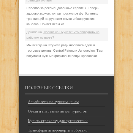
границей онлайн
Спасибо за рекомендованные сервисы. Теперь
здорово экономлю при просмотре футбольных
трансляций на русском языке и белорусских
каналов. Привет всем из
Данила
на
Шопинг на Пхукете: что прикупить на
райском острове?
Мы всегда на Пхукете ради шоппинга едем в
торговые центры Central Patong и Jungceylon. Там
покупаем нужные фирмовые вещи, кроссовки.
ПОЛЕЗНЫЕ ССЫЛКИ
Авиабилеты по лучшим ценам
Отели и апартаменты для туристов
Купить страховку для путешествий
Трансферы из аэропорта и обратно