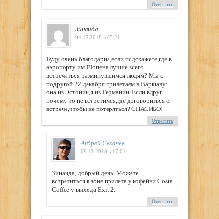
Ответить
Зинаида
04.12.2018 в 05:21
Буду очень благодарна,если подскажете,где в
аэропорту им.Шопена лучше всего
встречаться разминувшимся людям? Мы с
подругой 22 декабря прилетаем в Варшаву:
она из Эстонии,я из Германии. Если вдруг
почему-то не встретимся,где договориться о
встрече,чтобы не потеряться? СПАСИБО!
Ответить
Андрей Секачев
09.12.2018 в 17:01
Зинаида, добрый день. Можете
встретиться в зоне прилета у кофейни Costa
Coffee у выхода Exit 2.
Ответить