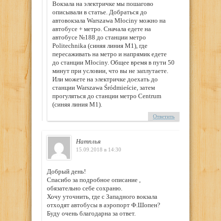
Вокзала на электричке мы пошагово
описывали в статье. Добраться до
автовокзала Warszawa Młociny можно на
автобусе + метро. Сначала едете на
автобусе №188 до станции метро
Politechnika (синяя линия M1), где
пересаживать на метро и напрямик едете
до станции Młociny. Общее время в пути 50
минут при условии, что вы не заплутаете.
Или можете на электричке доехать до
станции Warszawa Śródmieście, затем
прогуляться до станции метро Centrum
(синяя линия M1).
Ответить
Натплья
15.09.2018 в 14:30
Добрый день!
Спасибо за подробное описание ,
обязательно себе сохраню.
Хочу уточнить, где с Западного вокзала
отходят автобусы в аэропорт Ф.Шопен?
Буду очень благодарна за ответ.