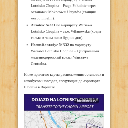
Lotnisko Chopina – Praga-Południe через
остановки Mokotów и Ursynów (станция
метро Imielin).
Автобус №
331
по маршруту Warsawa
Lotnisko Chopina – ст.м. Wilanowska (ходит
только в часы пик в будние дни).
Ночной автобус №
N32
по маршруту
Warsawa Lotnisko Chopina – Центральный
железнодорожный вокзал Warszawa
Centralna.
Ниже прилагаю карты расположения остановок и
автобусов и поездов, следующих до аэропорта
Шопена в Варшаве.