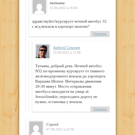
татьяна
13.06.2022 в 16:04
здравствуйте!курсирует ночной автобус 32
с ж/д вокзала в аэропорт шопэна?
Ответить
Андрей Секачев
15.06.2022 в 12:06
Татьяна, добрый день. Ночной автобус
N32 по-прежнему курсирует от главного
железнодорожного вокзала до аэропорта
Варшава Шопен. Интервалы движения
20-30 минут. Место отправления
автобуса находится на улице al.
Jerozolimskie, переходить дорогу не
нужно, остановка у вокзала.
Ответить
Сергей
07.08.2022 в 10:30