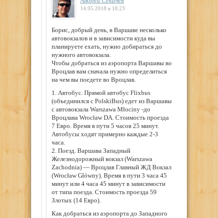
Андрей Секачев
14.05.2018 в 18:23
Борис, добрый день, в Варшаве несколько
автовокзалов и в зависимости куда вы
планируете ехать, нужно добираться до
нужного автовокзала.
Чтобы добраться из аэропорта Варшавы во
Вроцлав вам сначала нужно определиться
на чем вы поедете во Вроцлав.
1. Автобус. Прямой автобус Flixbus
(объединился с PolskiBus) едет из Варшавы
с автовокзала Warszawa Młociny -до
Вроцлава Wrocław DA. Стоимость проезда
7 Евро. Время в пути 5 часов 25 минут.
Автобусы ходят примерно каждые 2-3
часа.
2. Поезд. Варшава Западный
Железнодорожный вокзал (Warszawa
Zachodnia) — Вроцлав Главный ЖД Вокзал
(Wrocław Główny). Время в пути 3 часа 45
минут или 4 часа 45 минут в зависимости
от типа поезда. Стоимость проезда 59
Злотых (14 Евро).
Как добраться из аэропорта до Западного