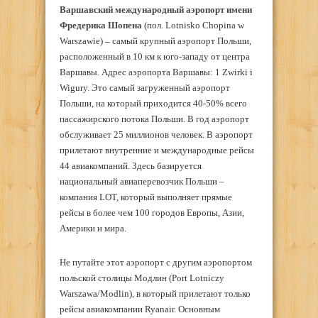
Варшавский международный аэропорт имени
Фредерика Шопена
(пол. Lotnisko Chopina w
Warszawie)
–
самый крупный аэропорт Польши,
расположенный в 10 км к юго-западу от центра
Варшавы. Адрес аэропорта Варшавы: 1 Zwirki i
Wigury. Это самый загруженный аэропорт
Польши, на который приходится 40-50% всего
пассажирского потока Польши. В год аэропорт
обслуживает 25 миллионов человек. В аэропорт
прилетают внутренние и международные рейсы
44 авиакомпаний. Здесь базируется
национальный авиаперевозчик Польши –
компания LOT, который выполняет прямые
рейсы в более чем 100 городов Европы, Азии,
Америки и мира.
Не путайте этот аэропорт с другим аэропортом
польской столицы Модлин (Port Lotniczy
Warszawa/Modlin), в который прилетают только
рейсы авиакомпании Ryanair. Основным