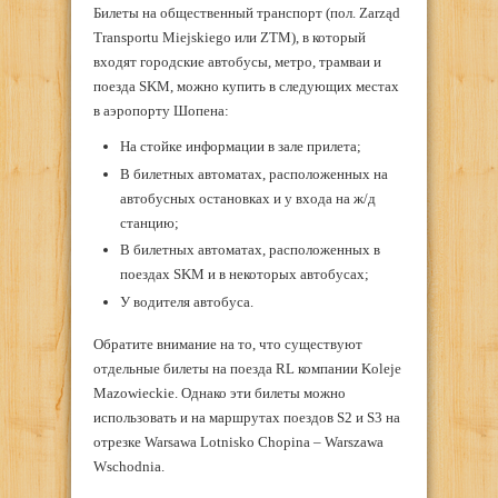
Билеты на общественный транспорт (пол. Zarząd
Transportu Miejskiego или ZTM), в который
входят городские автобусы, метро, трамваи и
поезда SKM, можно купить в следующих местах
в аэропорту Шопена:
На стойке информации в зале прилета;
В билетных автоматах, расположенных на
автобусных остановках и у входа на ж/д
станцию;
В билетных автоматах, расположенных в
поездах SKM и в некоторых автобусах;
У водителя автобуса.
Обратите внимание на то, что существуют
отдельные билеты на поезда RL компании Koleje
Mazowieckie. Однако эти билеты можно
использовать и на маршрутах поездов S2 и S3 на
отрезке Warsawa Lotnisko Chopina – Warszawa
Wschodnia.