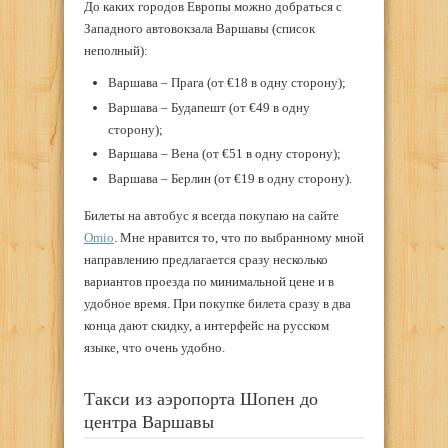
До каких городов Европы можно добраться с
Западного автовокзала Варшавы (список
неполный):
Варшава – Прага (от €18 в одну сторону);
Варшава – Будапешт (от €49 в одну
сторону);
Варшава – Вена (от €51 в одну сторону);
Варшава – Берлин (от €19 в одну сторону).
Билеты на автобус я всегда покупаю на сайте
Omio
. Мне нравится то, что по выбранному мной
направлению предлагается сразу несколько
вариантов проезда по минимальной цене и в
удобное время. При покупке билета сразу в два
конца дают скидку, а интерфейс на русском
языке, что очень удобно.
Такси из аэропорта Шопен до
центра Варшавы