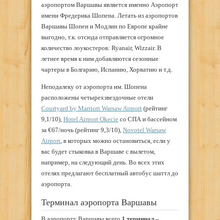
аэропортом Варшавы является именно Аэропорт
имени Фредерика Шопена. Летать из аэропортов
Варшавы Шопен и Модлин по Европе крайне
выгодно, т.к. отсюда отправляется огромное
количество лоукостеров: Ryanair, Wizzair. В
летнее время к ним добавляются сезонные
чартеры в Болгарию, Испанию, Хорватию и т.д.
Неподалеку от аэропорта им. Шопена
расположены четырехзвездочные отели
Courtyard by Marriott Warsaw Airport
(рейтинг
9,1/10),
Hotel Airport Okecie
со СПА и бассейном
за €67/ночь (рейтинг 9,3/10),
Novotel Warsaw
Airport
, в которых можно остановиться, если у
вас будет стыковка в Варшаве с вылетом,
например, на следующий день. Во всех этих
отелях предлагают бесплатный автобус шаттл до
аэропорта.
Терминал аэропорта Варшавы
В аэропорту Варшавы всего
1 терминал –