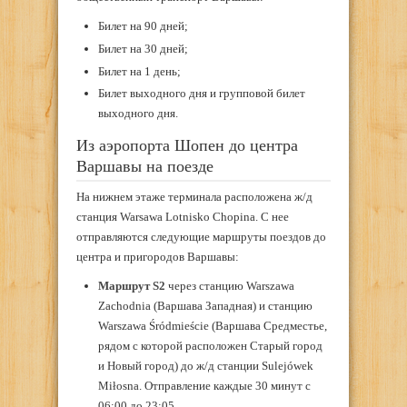
Билет на 90 дней;
Билет на 30 дней;
Билет на 1 день;
Билет выходного дня и групповой билет
выходного дня.
Из аэропорта Шопен до центра
Варшавы на поезде
На нижнем этаже терминала расположена ж/д
станция Warsawa Lotnisko Chopina. С нее
отправляются следующие маршруты поездов до
центра и пригородов Варшавы:
Маршрут S2
через станцию Warszawa
Zachodnia (Варшава Западная) и станцию
Warszawa Śródmieście (Варшава Средместье,
рядом с которой расположен Старый город
и Новый город) до ж/д станции Sulejówek
Miłosna. Отправление каждые 30 минут с
06:00 до 23:05.