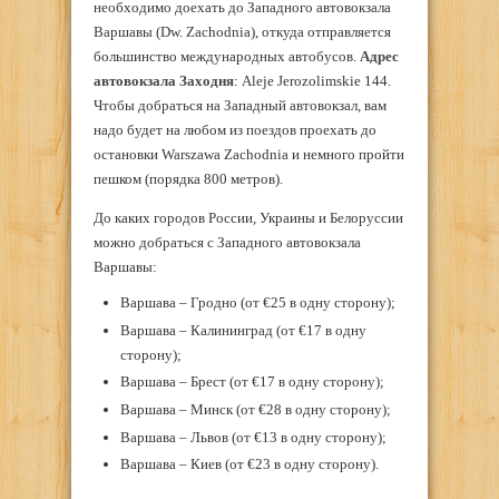
необходимо доехать до Западного автовокзала
Варшавы (Dw. Zachodnia), откуда отправляется
большинство международных автобусов.
Адрес
автовокзала Заходня
: Aleje Jerozolimskie 144.
Чтобы добраться на Западный автовокзал, вам
надо будет на любом из поездов проехать до
остановки Warszawa Zachodnia и немного пройти
пешком (порядка 800 метров).
До каких городов России, Украины и Белоруссии
можно добраться с Западного автовокзала
Варшавы:
Варшава – Гродно (от €25 в одну сторону);
Варшава – Калининград (от €17 в одну
сторону);
Варшава – Брест (от €17 в одну сторону);
Варшава – Минск (от €28 в одну сторону);
Варшава – Львов (от €13 в одну сторону);
Варшава – Киев (от €23 в одну сторону).