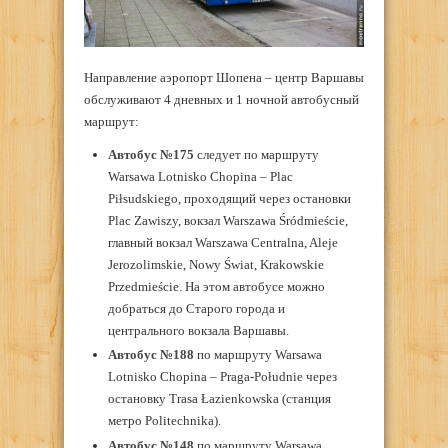
Направление аэропорт Шопена – центр Варшавы
обслуживают 4 дневных и 1 ночной автобусный
маршрут:
Автобус №175
следует по маршруту
Warsawa Lotnisko Chopina – Plac
Piłsudskiego, проходящий через остановки
Plac Zawiszy, вокзал Warszawa Śródmieście,
главный вокзал Warszawa Centralna, Aleje
Jerozolimskie, Nowy Świat, Krakowskie
Przedmieście. На этом автобусе можно
добраться до Старого города и
центрального вокзала Варшавы.
Автобус №1
88
по маршруту Warsawa
Lotnisko Chopina – Praga-Południe через
остановку Trasa Łazienkowska (станция
метро Politechnika).
Автобус №148
по маршруту Warsawa