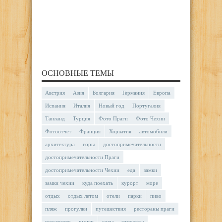
ОСНОВНЫЕ ТЕМЫ
Австрия
Азия
Болгария
Германия
Европа
Испания
Италия
Новый год
Португалия
Таиланд
Турция
Фото Праги
Фото Чехии
Фотоотчет
Франция
Хорватия
автомобили
архитектура
горы
достопримечательности
достопримечательности Праги
достопримечательности Чехии
еда
замки
замки чехии
куда поехать
курорт
море
отдых
отдых летом
отели
парки
пиво
пляж
прогулки
путешествия
рестораны праги
рождество
рынки
сады
самолеты