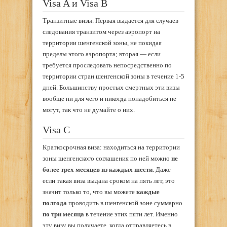
Visa A и Visa B
Транзитные визы. Первая выдается для случаев
следования транзитом через аэропорт на
территории шенгенской зоны, не покидая
пределы этого аэропорта; вторая — если
требуется проследовать непосредственно по
территории стран шенгенской зоны в течение 1-5
дней. Большинству простых смертных эти визы
вообще ни для чего и никогда понадобиться не
могут, так что не думайте о них.
Visa C
Краткосрочная виза: находиться на территории
зоны шенгенского соглашения по ней можно
не
более трех месяцев из каждых шести
. Даже
если такая виза выдана сроком на пять лет, это
значит только то, что вы можете
каждые
полгода
проводить в шенгенской зоне суммарно
по три месяца
в течение этих пяти лет. Именно
эту визу вы получаете, когда отправляетесь в