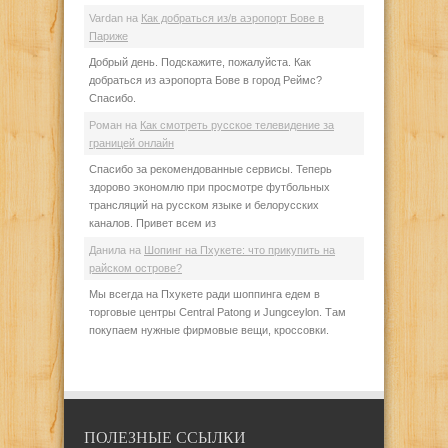
Vardan
на
Как добраться из/в аэропорт Бове в
Париже
Добрый день. Подскажите, пожалуйста. Как
добраться из аэропорта Бове в город Реймс?
Спасибо.
Роман
на
Как смотреть русское телевидение за
границей онлайн
Спасибо за рекомендованные сервисы. Теперь
здорово экономлю при просмотре футбольных
трансляций на русском языке и белорусских
каналов. Привет всем из
Данила
на
Шопинг на Пхукете: что прикупить на
райском острове?
Мы всегда на Пхукете ради шоппинга едем в
торговые центры Central Patong и Jungceylon. Там
покупаем нужные фирмовые вещи, кроссовки.
ПОЛЕЗНЫЕ ССЫЛКИ