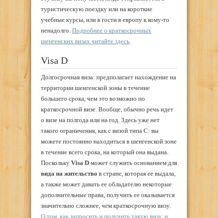
туристическую поездку или на короткие
учебные курсы, или в гости в европу к кому-то
ненадолго.
Подробнее о краткосрочных
шенгенских визах читайте здесь
.
Visa D
Долгосрочная виза: предполагает нахождение на
территории шенгенской зоны в течение
большего срока, чем это возможно по
краткосрочной визе. Вообще, обычно речь идет
о визе на полгода или на год. Здесь уже нет
такого ограничения, как с визой типа C: вы
можете постоянно находиться в шенгенской зоне
в течение всего срока, на который она выдана.
Поскольку
Visa D
может служить основанием для
вида на жительство
в стране, которая ее выдала,
а также может давать ее обладателю некоторые
дополнительные права, получить ее оказывается
значительно сложнее, чем краткосрочную визу.
О том, как запросить и получить такую визу, и