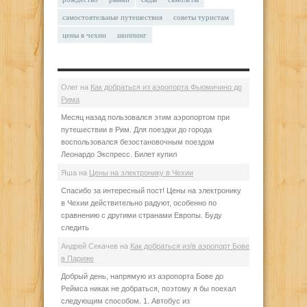
самостоятельные путешествия
советы туристам
цены в чехии
шоппинг
Олег
на
Как добраться из аэропорта Фьюмичино до
Рима
Месяц назад пользовался этим аэропортом при
путешествии в Рим. Для поездки до города
воспользовался безостановочным поездом
Леонардо Экспресс. Билет купил
Яша
на
Цены на электронику в Чехии
Спасибо за интересный пост! Цены на электронику
в Чехии действительно радуют, особенно по
сравнению с другими странами Европы. Буду
следить
Андрей Секачев
на
Как добраться из/в аэропорт Бове
в Париже
Добрый день, напрямую из аэропорта Бове до
Реймса никак не добраться, поэтому я бы поехал
следующим способом. 1. Автобус из