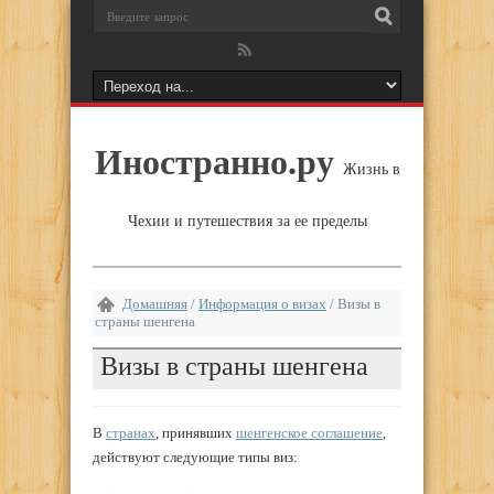
Иностранно.ру
Жизнь в
Чехии и путешествия за ее пределы
Домашняя
/
Информация о визах
/
Визы в
страны шенгена
Визы в страны шенгена
В
странах
, принявших
шенгенское соглашение
,
действуют следующие типы виз: