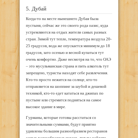
5. Дубай
Когда-то на месте нынешнего Дубая была
пустыня, сейчас же это своего рода оазис, куда
устремляются на отдых жители самых разных
стран. Зимой тут тепло, температура воздуха 20-
25 градусов, вода же опускается минимум до 18
градусов, зато осенью и весной купаться тут
очень комфортно. Даже несмотря на то, что ОАЭ
– это мусульманская страна и пить алкоголь тут
запрещено, туристы находят себе развлечения.
Кто-то просто нежится на солнце, кто-то
отправляется на шоппинг за шубой и дешевой
техникой, кто-то едет кататься на джипах по
пустыне или стремится подняться на самое
высокое здание в мире.
Гурманы, которые готовы расстаться со
значительными суммами, будут приятно
удивлены большим разнообразием ресторанов
самых разнообразных кухонь, тут вы найдете