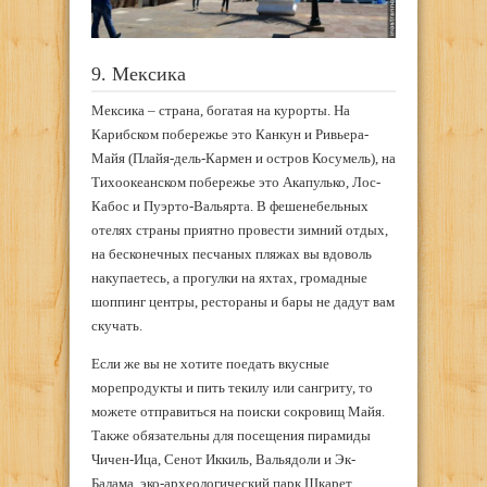
9. Мексика
Мексика – страна, богатая на курорты. На
Карибском побережье это Канкун и Ривьера-
Майя (Плайя-дель-Кармен и остров Косумель), на
Тихоокеанском побережье это Акапулько, Лос-
Кабос и Пуэрто-Вальярта. В фешенебельных
отелях страны приятно провести зимний отдых,
на бесконечных песчаных пляжах вы вдоволь
накупаетесь, а прогулки на яхтах, громадные
шоппинг центры, рестораны и бары не дадут вам
скучать.
Если же вы не хотите поедать вкусные
морепродукты и пить текилу или сангриту, то
можете отправиться на поиски сокровищ Майя.
Также обязательны для посещения пирамиды
Чичен-Ица, Сенот Иккиль, Вальядоли и Эк-
Балама, эко-археологический парк Шкарет,