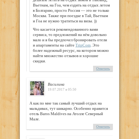
Вьетнам, на Гоа, чем ездить на отдых летом
в Болгарию, просто Россия — это не только
Москва. Также при поездке в Тай, Вьетнам
и Гоа не нужно тратиться на визы. ))
Что касается рекомендованного вами
сервиса, то предложений на нём довольно
мало и я бы предпочел бронировать отели
и апартаменты на сайте
TripCom
. Это
более надежный ресурс, на котором можно
найти множество отзывов и хорошие
скидки.
Ответить
Василина
19.07.2017 в 05:50
А как по мне так самый лучший отдых на
мальдивах, тут шикарно. Особенно нравится
отель Baros Maldives на Атолле Северный
Мале.
Ответить