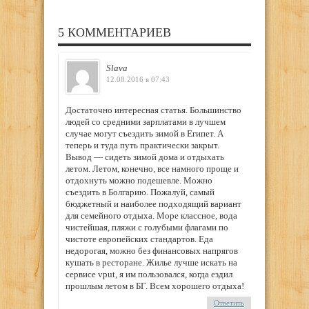
5 КОММЕНТАРИЕВ
Slava
12.08.2016 в 07:43
Достаточно интересная статья. Большинство
людей со средними зарплатами в лучшем
случае могут съездить зимой в Египет. А
теперь и туда путь практически закрыт.
Вывод — сидеть зимой дома и отдыхать
летом. Летом, конечно, все намного проще и
отдохнуть можно подешевле. Можно
съездить в Болгарию. Пожалуй, самый
бюджетный и наиболее подходящий вариант
для семейного отдыха. Море классное, вода
чистейшая, пляжи с голубыми флагами по
чистоте европейских стандартов. Еда
недорогая, можно без финансовых напрягов
кушать в ресторане. Жилье лучше искать на
сервисе vput, я им пользовался, когда ездил
прошлым летом в БГ. Всем хорошего отдыха!
Ответить