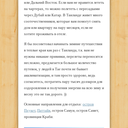
или Дальний Восток. Если вам не нравится лететь
на чартерах, то можно полететь с пересадками
через Дубай или Катар. В Таиланде живет много
соотечественников, которые вам помогут снять
дом или квартиру на пару месяцев, если не
хотите проживать в отеле.
Я бы посоветовал начинать зимние путешествия
в теплые края как раз с Таиланда, т.к. вам не
нужны никакие прививки, перелеты переносятся
несложно, предлагается большое количество
путевок, у людей в Тае почти не бывает
акклиматизации, и там просто здорово, ведь
согласитесь, потратить пару тысяч долларов для
оздоровления и получения энергии на всю зиму и
весну это не так дорого. ))
Основные направления для отдыха:
остров
Пхукет
,
Паттайя
, остров Самуи, остров Самет,
провинция Краби.