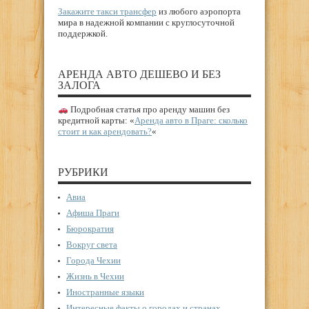
Закажите такси трансфер
из любого аэропорта
мира в надежной компании с круглосуточной
поддержкой.
АРЕНДА АВТО ДЕШЕВО И БЕЗ
ЗАЛОГА
Подробная статья про аренду машин без
кредитной карты: «
Аренда авто в Праге: сколько
стоит и как арендовать?
«
РУБРИКИ
Авиа
Афиша Праги
Бюрократия
Вокруг света
Города Чехии
Жизнь в Чехии
Иностранные языки
Интересные факты о городах и странах