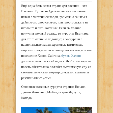
Ещё одна безвизовая страна для россиян – это
Вьетнам. Тут вы найдете отличные песчаные
пляжи с чистейшей водой, где можно заняться
дайвингом, снорклингом, или просто лежать на
шезлонге и пить коктейли. Если вы хотите
получить полный релакс, то курорты Вьетнама
для этого отлично подойдут, а экскурсии в
национальные парки, храмовые комплексы,
морские прогулки по заповедным местам, а также
посещение Ханоя, Сайгона,
бухты Халонг
дополнят ваш пляжный отдых. Любители вкусно
поесть обязательно полюбят вьетнамскую еду со
свежими вкусными морепродуктами, травами и
различными соусами.
Основные пляжные курорты страны: Нячанг,
Дананг Фантхиет, Муйне, остров Фукуок,
Кондао.