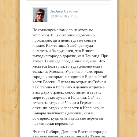
Андрей Секачев
12.08.2016 в 11:53
Не соглашусь с вами по некоторым
вопросам. В Египте зимой довольно
прохладно, да и цены туда не совсем
низкие. Как-то зимой выбирал куда
полететь и был удивлен, что Египет
выходил гораздо дороже, чем Таиланд. При
этом в Таиланде погода зимой лучше. Что
касается Болгарии, то туда дешево ехать
только из Москвы, Украины и некоторых
городов, которые находятся в Европейской
части России. Я летал на отдых из Сибири
в Болгарию и Испанию и ценник отдыха в
этих двух странах сопоставим, а сервис,
море гораздо лучше в Испании. Сейчас
летаю на отдых из Чехии и Германии и
опять же отдых и перелети в Испанию, на
Канары получается дешевле, чем в
Болгарию, куда найти дешевые перелеты
практически нереально.
Ну и из Сибири, Дальнего Востока гораздо
дешевле летать на отдых зимой в Таиланд,