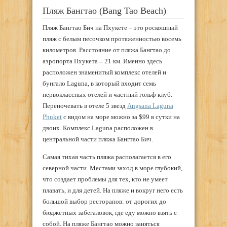
Пляж Бангтао (Bang Tao Beach)
Пляж Бангтао Бич на Пхукете – это роскошный
пляж с белым песочком протяженностью восемь
километров. Расстояние от пляжа Бангтао до
аэропорта Пхукета
–
21 км. Именно здесь
расположен знаменитый комплекс отелей и
бунгало Laguna, в который входит семь
первоклассных отелей и частный гольф-клуб.
Переночевать в отеле 5 звезд
Angsana Laguna
Phuket
с видом на море можно за $99 в сутки на
двоих. Комплекс Laguna расположен в
центральной части пляжа Бангтао Бич.
Самая тихая часть пляжа располагается в его
северной части. Местами заход в море глубокий,
что создает проблемы для тех, кто не умеет
плавать, и для детей. На пляже и вокруг него есть
большой выбор ресторанов: от дорогих до
бюджетных забегаловок, где еду можно взять с
собой. На пляже Бангтао можно заняться