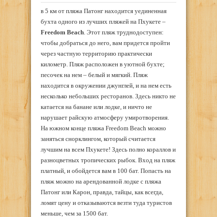
в 5 км от пляжа Патонг находится уединенная
бухта одного из лучших пляжей на Пхукете –
Freedom Beach
. Этот пляж труднодоступен:
чтобы добраться до него, вам придется пройти
через частную территорию практически
километр. Пляж расположен в уютной бухте;
песочек на нем – белый и мягкий. Пляж
находится в окружении джунглей, и на нем есть
несколько небольших ресторанов. Здесь никто не
катается на банане или лодке, и ничто не
нарушает райскую атмосферу умиротворения.
На южном конце пляжа Freedom Beach можно
заняться снорклингом, который считается
лучшим на всем Пхукете! Здесь полно кораллов и
разноцветных тропических рыбок. Вход на пляж
платный, и обойдется вам в 100 бат. Попасть на
пляж можно на арендованной лодке с пляжа
Патонг или Карон, правда, тайцы, как всегда,
ломят цену и отказываются везти туда туристов
меньше, чем за 1500 бат.