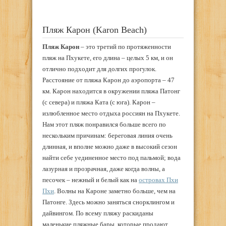
Пляж Карон (Karon Beach)
Пляж Карон
– это третий по протяженности
пляж на Пхукете, его длина – целых 5 км, и он
отлично подходит для долгих прогулок.
Расстояние от пляжа Карон до аэропорта – 47
км. Карон находится в окружении пляжа Патонг
(с севера) и пляжа Ката (с юга). Карон –
излюбленное место отдыха россиян на Пхукете.
Нам этот пляж понравился больше всего по
нескольким причинам: береговая линия очень
длинная, и вполне можно даже в высокий сезон
найти себе уединенное место под пальмой; вода
лазурная и прозрачная, даже когда волны, а
песочек – нежный и белый как на
островах Пхи
Пхи
. Волны на Кароне заметно больше, чем на
Патонге. Здесь можно заняться снорклингом и
дайвингом. По всему пляжу раскиданы
маленькие пляжные бары, которые продают