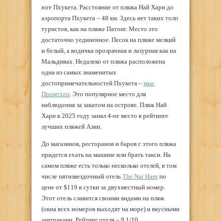
юге Пхукета. Расстояние от пляжа Най Харн до
аэропорта Пхукета – 48 км. Здесь нет таких толп
туристов, как на пляже Патонг. Место это
достаточно уединенное. Песок на пляже мелкий
и белый, а водичка прозрачная и лазурная как на
Мальдивах. Недалеко от пляжа расположена
одна из самых знаменитых
достопримечательностей Пхукета –
мыс
Промтхеп
. Это популярное место для
наблюдения за закатом на острове. Пляж Най
Харн в 2025 году занял 4-ое место в рейтинге
лучших пляжей Азии.
До магазинов, ресторанов и баров с этого пляжа
придется ехать на машине или брать такси. На
самом пляже есть только несколько отелей, в том
числе пятизвездочный отель
The Nai Harn
по
цене от $119 в сутки за двухместный номер.
Этот отель славится своими видами на пляж
(окна всех номеров выходят на море) и вкусными
завтраками. Рейтинг отеля – 9,1/10.