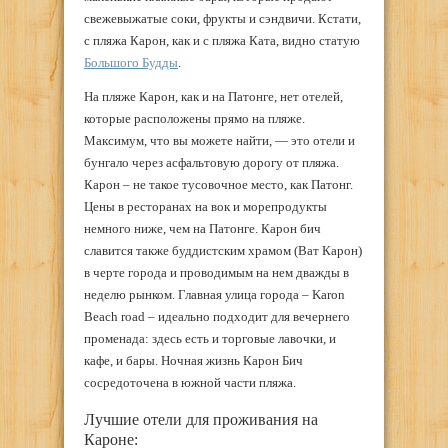
свежевыжатые соки, фрукты и сэндвичи. Кстати,
с пляжа Карон, как и с пляжа Ката, видно статую
Большого Будды
.
На пляже Карон, как и на Патонге, нет отелей,
которые расположены прямо на пляже.
Максимум, что вы можете найти, — это отели и
бунгало через асфальтовую дорогу от пляжа.
Карон – не такое тусовочное место, как Патонг.
Цены в ресторанах на вок и морепродукты
немного ниже, чем на Патонге. Карон бич
славится также буддистским храмом (Ват Карон)
в черте города и проводимым на нем дважды в
неделю рынком. Главная улица города – Karon
Beach road – идеально подходит для вечернего
променада: здесь есть и торговые лавочки, и
кафе, и бары. Ночная жизнь Карон Бич
сосредоточена в южной части пляжа.
Лучшие отели для проживания на
Кароне: