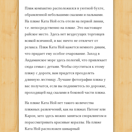
Пляж компактно расположился в уютной бухте,
обрамленной небольшими скалами и пальмами.
На пляже Ката Ной есть отели на первой линии,
т.е. непосредственно на пляже. Это настоящее
райское место. Здесь нет вездесущих торговцев
всякой всячиной, и вас ничто не отвлечет от
релакса. Пляж Ката Ной кажется немного диким,
что придает ему особое очарование. Заход в
Андаманское море здесь пологий, что привлекает
сюда семьи с детьми. Чтобы спуститься к этому
пляжу с дороги, вам придется преодолеть
длинную лестницу. Лучшие фотографии пляжа у
вас получатся, если вы подниметесь по дорожке,
проходящей над скалами в боковой части пляжа.
На пляже Ката Ной нет такого количества
пляжных развлечений, как на пляжах Патонг или
Карон, зато здесь можно заняться снорклингом и
порассматривать красивые кораллы. На пляже
Ката Ной расположен шикарный