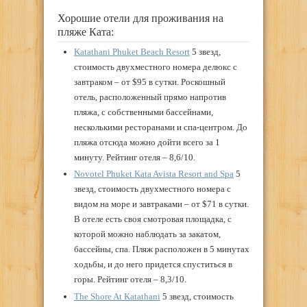
Хорошие отели для проживания на
пляже Ката:
Katathani Phuket Beach Resort
5 звезд,
стоимость двухместного номера делюкс с
завтраком – от $95 в сутки. Роскошный
отель, расположенный прямо напротив
пляжа, с собственными бассейнами,
несколькими ресторанами и спа-центром. До
пляжа отсюда можно дойти всего за 1
минуту. Рейтинг отеля – 8,6/10.
Novotel Phuket Kata Avista Resort and Spa
5
звезд, стоимость двухместного номера с
видом на море и завтраками – от $71 в сутки.
В отеле есть своя смотровая площадка, с
которой можно наблюдать за закатом,
бассейны, спа. Пляж расположен в 5 минутах
ходьбы, и до него придется спуститься в
горы. Рейтинг отеля – 8,3/10.
The Shore At Katathani
5 звезд, стоимость