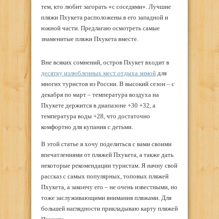
тем, кто любит загорать «с соседями». Лучшие
пляжи Пхукета расположены в его западной и
южной части. Предлагаю осмотреть самые
знаменитые пляжи Пхукета вместе.
Вне всяких сомнений, остров Пхукет входит в
десятку излюбленных мест отдыха зимой
для
многих туристов из России. В высокий сезон – с
декабря по март – температура воздуха на
Пхукете держится в диапазоне +30 +32, а
температура воды +28, что достаточно
комфортно для купания с детьми.
В этой статье я хочу поделиться с вами своими
впечатлениями от пляжей Пхукета, а также дать
некоторые рекомендации туристам. Я начну свой
рассказ с самых популярных, топовых пляжей
Пхукета, а закончу его – не очень известными, но
тоже заслуживающими внимания пляжами. Для
большей наглядности прикладываю карту пляжей