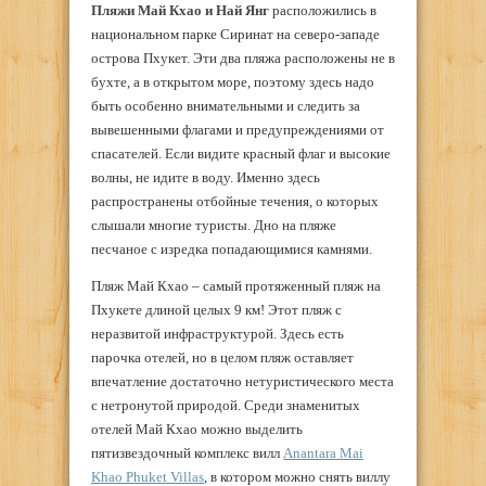
Пляжи Май Кхао и Най Янг
расположились в
национальном парке Сиринат на северо-западе
острова Пхукет. Эти два пляжа расположены не в
бухте, а в открытом море, поэтому здесь надо
быть особенно внимательными и следить за
вывешенными флагами и предупреждениями от
спасателей. Если видите красный флаг и высокие
волны, не идите в воду. Именно здесь
распространены отбойные течения, о которых
слышали многие туристы. Дно на пляже
песчаное с изредка попадающимися камнями.
Пляж Май Кхао – самый протяженный пляж на
Пхукете длиной целых 9 км! Этот пляж с
неразвитой инфраструктурой. Здесь есть
парочка отелей, но в целом пляж оставляет
впечатление достаточно нетуристического места
с нетронутой природой. Среди знаменитых
отелей Май Кхао можно выделить
пятизвездочный комплекс вилл
Anantara Mai
Khao Phuket Villas
, в котором можно снять виллу