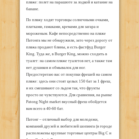
пляже: полет на парашюте за лодкой и катание на
банане.
По пляжу ходят торговцы солнечными очками,
платками, гамаками, кремами для загара и
мороженым. Кафе непосредственно на пляже
Патонга мы не обнаружили, зато через дорогу от
пляжа продают блины, и есть фастфуд Burger
King. Туда же, в Burger King, можно сходить в
туалет: на самом пляже туалетов нет, а также там
нет душиков и обмывалок для ног.
Предостерегаю вас от покупки фрешей на самом
пляже: здесь они стоят целых 150 бат за 1 фреш,
и их смешивают со льдом так, что фрукты
просто не чувствуются. Для сравнения, на рынке
Patong Night market вкусный фреш обойдется
вам всего в 40-60 бат.
Патонг – отличный выбор для молодежи,
компаний друзей и любителей шопинга (в городе
расположены крупные торговые центры Big C и