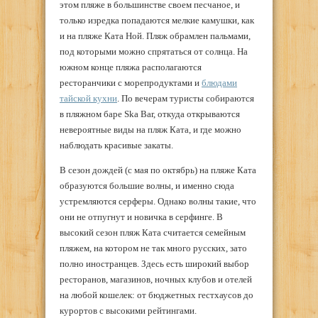
этом пляже в большинстве своем песчаное, и
только изредка попадаются мелкие камушки, как
и на пляже Ката Ной. Пляж обрамлен пальмами,
под которыми можно спрятаться от солнца. На
южном конце пляжа располагаются
ресторанчики с морепродуктами и
блюдами
тайской кухни
. По вечерам туристы собираются
в пляжном баре Ska Bar, откуда открываются
невероятные виды на пляж Ката, и где можно
наблюдать красивые закаты.
В сезон дождей (с мая по октябрь) на пляже Ката
образуются большие волны, и именно сюда
устремляются серферы. Однако волны такие, что
они не отпугнут и новичка в серфинге. В
высокий сезон пляж Ката считается семейным
пляжем, на котором не так много русских, зато
полно иностранцев. Здесь есть широкий выбор
ресторанов, магазинов, ночных клубов и отелей
на любой кошелек: от бюджетных гестхаусов до
курортов с высокими рейтингами.