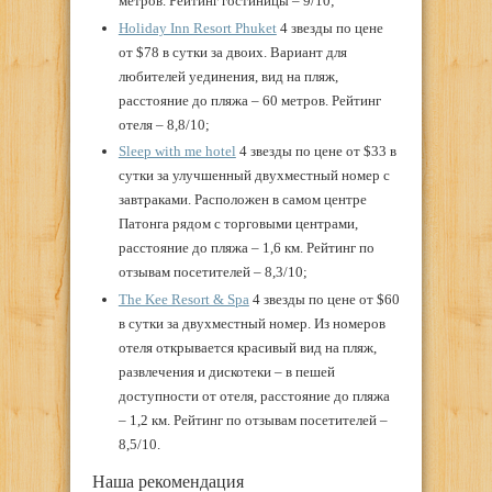
метров. Рейтинг гостиницы – 9/10;
Holiday Inn Resort Phuket
4 звезды по цене
от $78 в сутки за двоих. Вариант для
любителей уединения, вид на пляж,
расстояние до пляжа – 60 метров. Рейтинг
отеля – 8,8/10;
Sleep with me hotel
4 звезды по цене от $33 в
сутки за улучшенный двухместный номер с
завтраками. Расположен в самом центре
Патонга рядом с торговыми центрами,
расстояние до пляжа – 1,6 км. Рейтинг по
отзывам посетителей – 8,3/10;
The Kee Resort & Spa
4 звезды по цене от $60
в сутки за двухместный номер. Из номеров
отеля открывается красивый вид на пляж,
развлечения и дискотеки – в пешей
доступности от отеля, расстояние до пляжа
– 1,2 км. Рейтинг по отзывам посетителей –
8,5/10.
Наша рекомендация