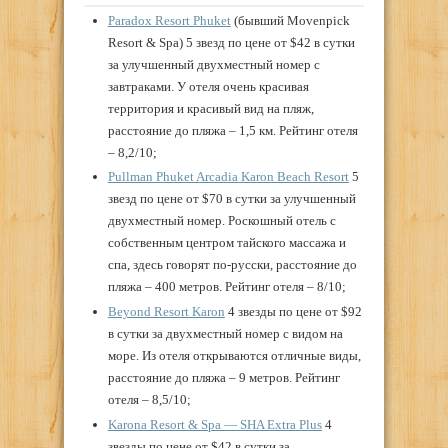
Paradox Resort Phuket
(бывший Movenpick
Resort & Spa) 5 звезд по цене от $42 в сутки
за улучшенный двухместный номер с
завтраками. У отеля очень красивая
территория и красивый вид на пляж,
расстояние до пляжа – 1,5 км. Рейтинг отеля
– 8,2/10;
Pullman Phuket Arcadia Karon Beach Resort
5
звезд по цене от $70 в сутки за улучшенный
двухместный номер. Роскошный отель с
собственным центром тайского массажа и
спа, здесь говорят по-русски, расстояние до
пляжа – 400 метров. Рейтинг отеля – 8/10;
Beyond Resort Karon
4 звезды по цене от $92
в сутки за двухместный номер с видом на
море. Из отеля открываются отличные виды,
расстояние до пляжа – 9 метров. Рейтинг
отеля – 8,5/10;
Karona Resort & Spa — SHA Extra Plus
4
звезды по цене от $42 в сутки за