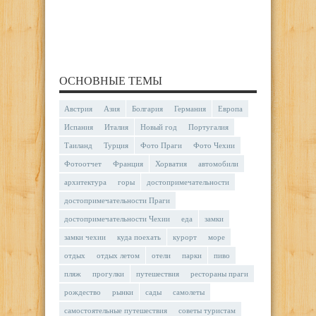
ОСНОВНЫЕ ТЕМЫ
Австрия
Азия
Болгария
Германия
Европа
Испания
Италия
Новый год
Португалия
Таиланд
Турция
Фото Праги
Фото Чехии
Фотоотчет
Франция
Хорватия
автомобили
архитектура
горы
достопримечательности
достопримечательности Праги
достопримечательности Чехии
еда
замки
замки чехии
куда поехать
курорт
море
отдых
отдых летом
отели
парки
пиво
пляж
прогулки
путешествия
рестораны праги
рождество
рынки
сады
самолеты
самостоятельные путешествия
советы туристам