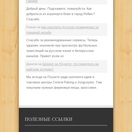
Париже
Добрый день. Подскажите, пожалуйста. Как
добраться из аэропорта Бове в город Реймс?
Спасибо.
Роман
на
Как смотреть русское телевидение за
границей онлайн
Спасибо за рекомендованные сервисы. Теперь
здорово экономлю при просмотре футбольных
трансляций на русском языке и белорусских
каналов. Привет всем из
Данила
на
Шопинг на Пхукете: что прикупить на
райском острове?
Мы всегда на Пхукете ради шоппинга едем в
торговые центры Central Patong и Jungceylon. Там
покупаем нужные фирмовые вещи, кроссовки.
ПОЛЕЗНЫЕ ССЫЛКИ