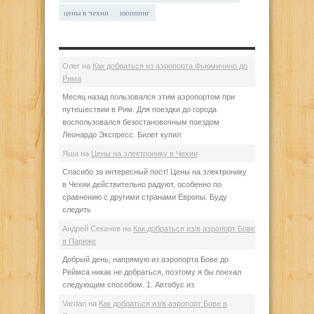
цены в чехии
шоппинг
Олег
на
Как добраться из аэропорта Фьюмичино до
Рима
Месяц назад пользовался этим аэропортом при
путешествии в Рим. Для поездки до города
воспользовался безостановочным поездом
Леонардо Экспресс. Билет купил
Яша
на
Цены на электронику в Чехии
Спасибо за интересный пост! Цены на электронику
в Чехии действительно радуют, особенно по
сравнению с другими странами Европы. Буду
следить
Андрей Секачев
на
Как добраться из/в аэропорт Бове
в Париже
Добрый день, напрямую из аэропорта Бове до
Реймса никак не добраться, поэтому я бы поехал
следующим способом. 1. Автобус из
Vardan
на
Как добраться из/в аэропорт Бове в